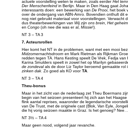
actuele voorstelling weten te maken, zoals eerder
Het tem
Der Menschenfeind
in Berlijn. Maar in Den Haag gaat Joh
interessants doen: een bewerking van
De Prooi
, het boek 
over de ondergang van ABN-Amro. Bovendien onthult dit e
nog niet gebruikt materiaal voor voorstellingen. Verwacht
dus theaterbewerkingen van
Wij zijn ons brein
,
Het geheim
en
Congo
(oh nee die was er al,
Missie
!).
NT 3 – TA 3
7. Acteursrollen
Hier komt het NT in de problemen, want met een mooi bez
Midzomernachtsdroom
en Mark Rietman als Rijkman Groeni
redden tegen TA. Hans Kesting speelt De Vrek, Fedja van
Karina Smulders speelt in zowel het op Marilyn gebaseer
de zondeval
als de door Liz Taylor beroemd gemaakte rol 
zinken dak
. Zo goed als KO voor
TA
.
NT 3 – TA 4
Theu-bonus
Maar in het zicht van de nederlaag zet Theu Boermans zijn 
begin van het seizoen presenteert hij zich aan het Haagse
flink aantal reprises, waaronder de legendarische voorstel
van De Trust, met de originele cast (Blok, Van Eyle, Jonge
die hij vorig seizoen maakte in Graz. Is het genoeg? Nee
NT 3½ – TA 4
Maar geen nood, volgend jaar revanche.