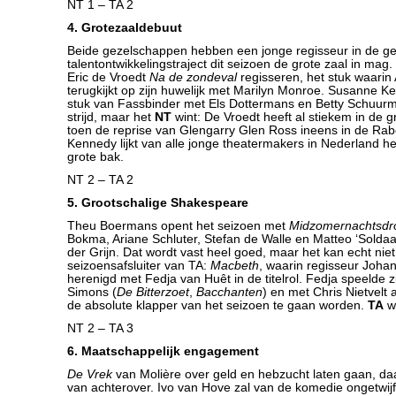
NT 1 – TA 2
4. Grotezaaldebuut
Beide gezelschappen hebben een jonge regisseur in de ge
talentontwikkelingstraject dit seizoen de grote zaal in ma
Eric de Vroedt
Na de zondeval
regisseren, het stuk waarin 
terugkijkt op zijn huwelijk met Marilyn Monroe. Susanne 
stuk van Fassbinder met Els Dottermans en Betty Schuurma
strijd, maar het
NT
wint: De Vroedt heeft al stiekem in de g
toen de reprise van Glengarry Glen Ross ineens in de Rab
Kennedy lijkt van alle jonge theatermakers in Nederland he
grote bak.
NT 2 – TA 2
5. Grootschalige Shakespeare
Theu Boermans opent het seizoen met
Midzomernachtsd
Bokma, Ariane Schluter, Stefan de Walle en Matteo ‘Soldaa
der Grijn. Dat wordt vast heel goed, maar het kan echt nie
seizoensafsluiter van TA:
Macbeth
, waarin regisseur Joha
herenigd met Fedja van Huêt in de titelrol. Fedja speelde zi
Simons (
De Bitterzoet
,
Bacchanten
) en met Chris Nietvelt al
de absolute klapper van het seizoen te gaan worden.
TA
wi
NT 2 – TA 3
6. Maatschappelijk engagement
De Vrek
van Molière over geld en hebzucht laten gaan, daar
van achterover. Ivo van Hove zal van de komedie ongetwij