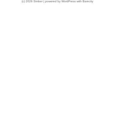
(c) 2026 Simber | powered by
WordPress
with
Barecity