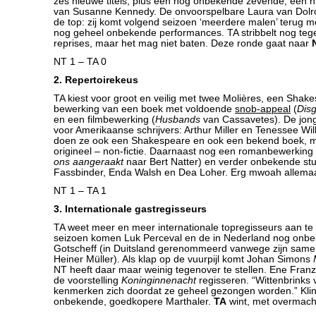
zes nieuwe titels, plus een nog onbekende zevende, een n
van Susanne Kennedy. De onvoorspelbare Laura van Dolron
de top: zij komt volgend seizoen ‘meerdere malen’ terug 
nog geheel onbekende performances. TA stribbelt nog te
reprises, maar het mag niet baten. Deze ronde gaat naar
NT 1 – TA 0
2. Repertoirekeus
TA kiest voor groot en veilig met twee Molières, een Shak
bewerking van een boek met voldoende
snob-appeal
(
Dis
en een filmbewerking (
Husbands
van Cassavetes). De jong
voor Amerikaanse schrijvers: Arthur Miller en Tenessee Wi
doen ze ook een Shakespeare en ook een bekend boek, 
origineel – non-fictie. Daarnaast nog een romanbewerking 
ons aangeraakt
naar Bert Natter) en verder onbekende st
Fassbinder, Enda Walsh en Dea Loher. Erg mwoah allema
NT 1 – TA 1
3. Internationale gastregisseurs
TA weet meer en meer internationale topregisseurs aan te
seizoen komen Luk Perceval en de in Nederland nog onbe
Gotscheff (in Duitsland gerenommeerd vanwege zijn sam
Heiner Müller). Als klap op de vuurpijl komt Johan Simons
NT heeft daar maar weinig tegenover te stellen. Ene Franz
de voorstelling
Koninginnenacht
regisseren. “Wittenbrinks 
kenmerken zich doordat ze geheel gezongen worden.” Klin
onbekende, goedkopere Marthaler.
TA
wint, met overmach