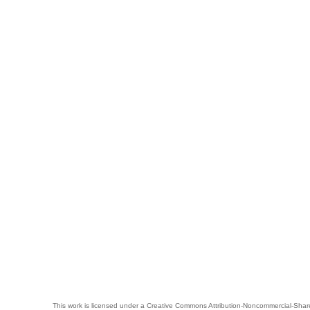
This work is licensed under a
Creative Commons Attribution-Noncommercial-Share