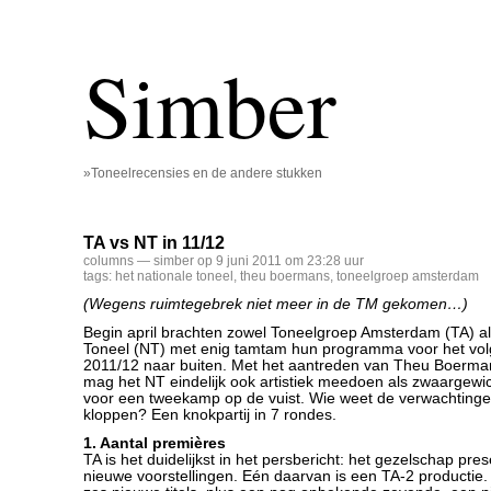
Simber
»Toneelrecensies en de andere stukken
TA vs NT in 11/12
columns
— simber op 9 juni 2011 om 23:28 uur
tags:
het nationale toneel
,
theu boermans
,
toneelgroep amsterdam
(Wegens ruimtegebrek niet meer in de TM gekomen…)
Begin april brachten zowel Toneelgroep Amsterdam (TA) al
Toneel (NT) met enig tamtam hun programma voor het vo
2011/12 naar buiten. Met het aantreden van Theu Boermans 
mag het NT eindelijk ook artistiek meedoen als zwaargewic
voor een tweekamp op de vuist. Wie weet de verwachtinge
kloppen? Een knokpartij in 7 rondes.
1. Aantal premières
TA is het duidelijkst in het persbericht: het gezelschap pre
nieuwe voorstellingen. Eén daarvan is een TA-2 productie. 