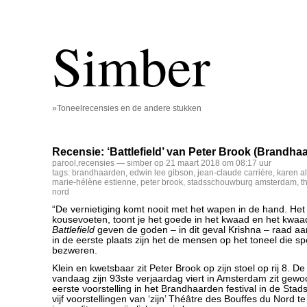
Simber
»Toneelrecensies en de andere stukken
Recensie: ‘Battlefield’ van Peter Brook (Brandha
parool
,
recensies
— simber op 21 maart 2018 om 08:17 uur
tags:
brandhaarden
,
edwin lee gibson
,
jean-claude carrière
,
karen a
marie-hélène estienne
,
peter brook
,
stadsschouwburg amsterdam
,
t
nord
“De vernietiging komt nooit met het wapen in de hand. Het 
kousevoeten, toont je het goede in het kwaad en het kwaad
Battlefield
geven de goden – in dit geval Krishna – raad 
in de eerste plaats zijn het de mensen op het toneel die sp
bezweren.
Klein en kwetsbaar zit Peter Brook op zijn stoel op rij 8. D
vandaag zijn 93ste verjaardag viert in Amsterdam zit gewoo
eerste voorstelling in het Brandhaarden festival in de St
vijf voorstellingen van ‘zijn’ Théâtre des Bouffes du Nord te 