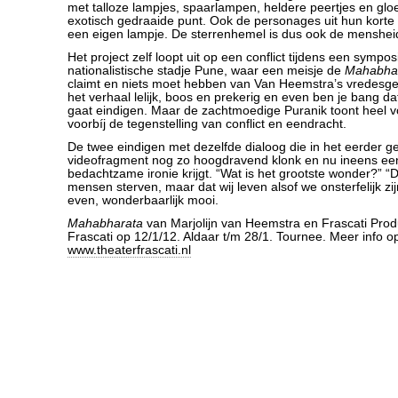
met talloze lampjes, spaarlampen, heldere peertjes en gl
exotisch gedraaide punt. Ook de personages uit hun korte v
een eigen lampje. De sterrenhemel is dus ook de menshei
Het project zelf loopt uit op een conflict tijdens een sympo
nationalistische stadje Pune, waar een meisje de
Mahabha
claimt en niets moet hebben van Van Heemstra’s vredesgez
het verhaal lelijk, boos en prekerig en even ben je bang da
gaat eindigen. Maar de zachtmoedige Puranik toont heel v
voorbíj de tegenstelling van conflict en eendracht.
De twee eindigen met dezelfde dialoog die in het eerder 
videofragment nog zo hoogdravend klonk en nu ineens ee
bedachtzame ironie krijgt. “Wat is het grootste wonder?” “
mensen sterven, maar dat wij leven alsof we onsterfelijk zijn
even, wonderbaarlijk mooi.
Mahabharata
van Marjolijn van Heemstra en Frascati Produ
Frascati op 12/1/12. Aldaar t/m 28/1. Tournee. Meer info o
www.theaterfrascati.nl