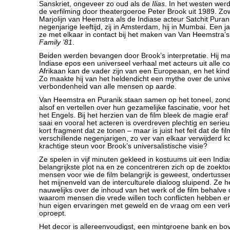
Sanskriet, ongeveer zo oud als de
Ilias
. In het westen wer
de verfilming door theatergoeroe Peter Brook uit 1989. Z
Marjolijn van Heemstra als de Indiase acteur Satchit Puran
negenjarige leeftijd, zij in Amsterdam, hij in Mumbai. Een
ze met elkaar in contact bij het maken van Van Heemstra’s 
Family ’81
.
Beiden werden bevangen door Brook’s interpretatie. Hij m
Indiase epos een universeel verhaal met acteurs uit alle c
Afrikaan kan de vader zijn van een Europeaan, en het kind
Zo maakte hij van het heldendicht een mythe over de univ
verbondenheid van alle mensen op aarde.
Van Heemstra en Puranik staan samen op het toneel, zon
alsof en vertellen over hun gezamelijke fascinatie, voor het
het Engels. Bij het herzien van de film bleek de magie eraf
saai en vooral het acteren is overdreven plechtig en serieus,
kort fragment dat ze tonen – maar is juist het feit dat de fil
verschillende negenjarigen, zo ver van elkaar verwijderd k
krachtige steun voor Brook’s universalistische visie?
Ze spelen in vijf minuten gekleed in kostuums uit een India
belangrijkste plot na en ze concentreren zich op de zoektoc
mensen voor wie de film belangrijk is geweest, ondertus
het mijnenveld van de interculturele dialoog sluipend. Ze h
nauwelijks over de inhoud van het werk of de film behalve 
waarom mensen die vrede willen toch conflicten hebben e
hun eigen ervaringen met geweld en de vraag om een verkl
oproept.
Het decor is allereenvoudigst, een mintgroene bank en bo