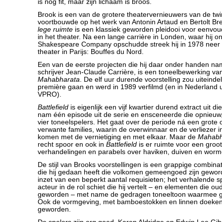
is nog fit, maar zijn lichaam is broos.
Brook is een van de grotere theatervernieuwers van de twi
voortbouwde op het werk van Antonin Artaud en Bertolt Bre
lege ruimte
is een klassiek geworden pleidooi voor eenvou
in het theater. Na een lange carrière in Londen, waar hij 
Shakespeare Company opschudde streek hij in 1978 neer i
theater in Parijs: Bouffes du Nord.
Een van de eerste projecten die hij daar onder handen n
schrijver Jean-Claude Carrière, is een toneelbewerking va
Mahabharata
. De elf uur durende voorstelling zou uiteindel
première gaan en werd in 1989 verfilmd (en in Nederland 
VPRO).
Battlefield
is eigenlijk een vijf kwartier durend extract uit di
nam één episode uit de serie en ensceneerde die opnieuw,
vier toneelspelers. Het gaat over de periode ná een grote 
verwante families, waarin de overwinnaar en de verliezer i
komen met de vernietiging en met elkaar. Maar de
Mahabh
recht spoor en ook in
Battlefield
is er ruimte voor een groot
verhandelingen en parabels over haviken, duiven en worm
De stijl van Brooks voorstellingen is een grappige combinat
die hij gedaan heeft die volkomen gemeengoed zijn geword
inzet van een beperkt aantal requisieten; het verhalende s
acteur in de rol schiet die hij vertelt – en elementen die ou
geworden – met name de gedragen toneeltoon waarmee g
Ook de vormgeving, met bamboestokken en linnen doeken i
geworden.