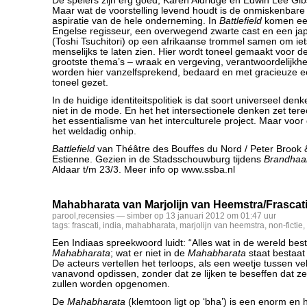
De spelers zijn erg goed, Karen Aldridge en Edwin Lee G
Maar wat de voorstelling levend houdt is de onmiskenbare 
aspiratie van de hele onderneming. In
Battlefield
komen een
Engelse regisseur, een overwegend zwarte cast en een j
(Toshi Tsuchitori) op een afrikaanse trommel samen om iet
menselijks te laten zien. Hier wordt toneel gemaakt voor 
grootste thema’s – wraak en vergeving, verantwoordelijkhei
worden hier vanzelfsprekend, bedaard en met gracieuze 
toneel gezet.
In de huidige identiteitspolitiek is dat soort universeel de
niet in de mode. En het het intersectionele denken zet tere
het essentialisme van het interculturele project. Maar voo
het weldadig onhip.
Battlefield
van Théâtre des Bouffes du Nord / Peter Brook
Estienne. Gezien in de Stadsschouwburg tijdens
Brandhaa
Aldaar t/m 23/3. Meer info op www.ssba.nl
Mahabharata van Marjolijn van Heemstra/Frascat
parool
,
recensies
— simber op 13 januari 2012 om 01:47 uur
tags:
frascati
,
india
,
mahabharata
,
marjolijn van heemstra
,
non-fictie
,
Een Indiaas spreekwoord luidt: “Alles wat in de wereld best
Mahabharata
; wat er niet in de
Mahabharata
staat bestaat 
De acteurs vertellen het terloops, als een weetje tussen ve
vanavond opdissen, zonder dat ze lijken te beseffen dat ze e
zullen worden opgenomen.
De
Mahabharata
(klemtoon ligt op ‘bha’) is een enorm en h