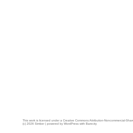
This work is licensed under a
Creative Commons Attribution-Noncommercial-Share
(c) 2026 Simber | powered by
WordPress
with
Barecity