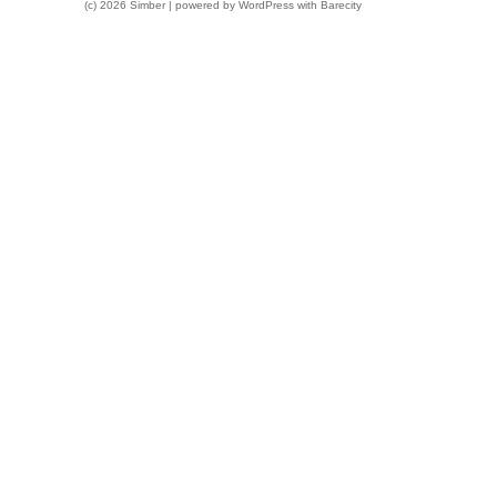
(c) 2026 Simber | powered by
WordPress
with
Barecity