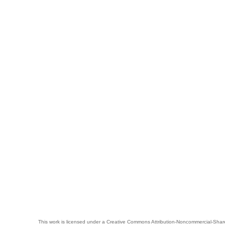
This work is licensed under a
Creative Commons Attribution-Noncommercial-Share