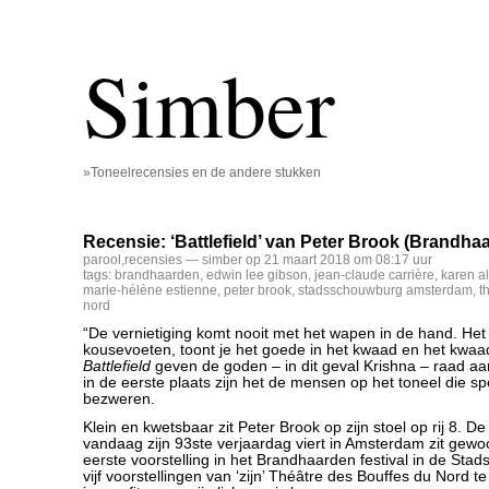
Simber
»Toneelrecensies en de andere stukken
Recensie: ‘Battlefield’ van Peter Brook (Brandha
parool
,
recensies
— simber op 21 maart 2018 om 08:17 uur
tags:
brandhaarden
,
edwin lee gibson
,
jean-claude carrière
,
karen a
marie-hélène estienne
,
peter brook
,
stadsschouwburg amsterdam
,
t
nord
“De vernietiging komt nooit met het wapen in de hand. Het 
kousevoeten, toont je het goede in het kwaad en het kwaad
Battlefield
geven de goden – in dit geval Krishna – raad 
in de eerste plaats zijn het de mensen op het toneel die sp
bezweren.
Klein en kwetsbaar zit Peter Brook op zijn stoel op rij 8. D
vandaag zijn 93ste verjaardag viert in Amsterdam zit gewoo
eerste voorstelling in het Brandhaarden festival in de St
vijf voorstellingen van ‘zijn’ Théâtre des Bouffes du Nord te 