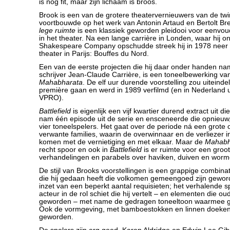
is nog fit, maar zijn lichaam is broos.
Brook is een van de grotere theatervernieuwers van de twi
voortbouwde op het werk van Antonin Artaud en Bertolt Bre
lege ruimte
is een klassiek geworden pleidooi voor eenvou
in het theater. Na een lange carrière in Londen, waar hij 
Shakespeare Company opschudde streek hij in 1978 neer i
theater in Parijs: Bouffes du Nord.
Een van de eerste projecten die hij daar onder handen n
schrijver Jean-Claude Carrière, is een toneelbewerking va
Mahabharata
. De elf uur durende voorstelling zou uiteindel
première gaan en werd in 1989 verfilmd (en in Nederland 
VPRO).
Battlefield
is eigenlijk een vijf kwartier durend extract uit di
nam één episode uit de serie en ensceneerde die opnieuw,
vier toneelspelers. Het gaat over de periode ná een grote 
verwante families, waarin de overwinnaar en de verliezer i
komen met de vernietiging en met elkaar. Maar de
Mahabh
recht spoor en ook in
Battlefield
is er ruimte voor een groot
verhandelingen en parabels over haviken, duiven en worm
De stijl van Brooks voorstellingen is een grappige combinat
die hij gedaan heeft die volkomen gemeengoed zijn geword
inzet van een beperkt aantal requisieten; het verhalende s
acteur in de rol schiet die hij vertelt – en elementen die ou
geworden – met name de gedragen toneeltoon waarmee g
Ook de vormgeving, met bamboestokken en linnen doeken i
geworden.