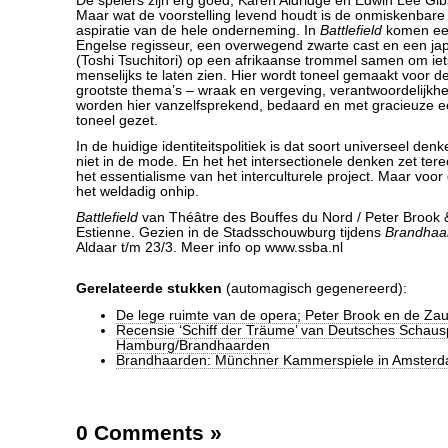
De spelers zijn erg goed, Karen Aldridge en Edwin Lee G
Maar wat de voorstelling levend houdt is de onmiskenbare 
aspiratie van de hele onderneming. In
Battlefield
komen een
Engelse regisseur, een overwegend zwarte cast en een j
(Toshi Tsuchitori) op een afrikaanse trommel samen om iet
menselijks te laten zien. Hier wordt toneel gemaakt voor 
grootste thema’s – wraak en vergeving, verantwoordelijkhei
worden hier vanzelfsprekend, bedaard en met gracieuze 
toneel gezet.
In de huidige identiteitspolitiek is dat soort universeel de
niet in de mode. En het het intersectionele denken zet tere
het essentialisme van het interculturele project. Maar voo
het weldadig onhip.
Battlefield
van Théâtre des Bouffes du Nord / Peter Brook
Estienne. Gezien in de Stadsschouwburg tijdens
Brandhaa
Aldaar t/m 23/3. Meer info op www.ssba.nl
Gerelateerde stukken
(automagisch gegenereerd):
De lege ruimte van de opera; Peter Brook en de Zau
Recensie ‘Schiff der Träume’ van Deutsches Schaus
Hamburg/Brandhaarden
Brandhaarden: Münchner Kammerspiele in Amster
0 Comments
»