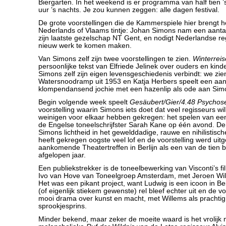
Biergarten. In het weekend is er programma van half tien ’
uur ’s nachts. Je zou kunnen zeggen: alle dagen festival.
De grote voorstellingen die de Kammerspiele hier brengt 
Nederlands of Vlaams tintje: Johan Simons nam een aanta
zijn laatste gezelschap NT Gent, en nodigt Nederlandse re
nieuw werk te komen maken.
Van Simons zelf zijn twee voorstellingen te zien.
Winterreis
persoonlijke tekst van Elfriede Jelinek over ouders en kin
Simons zelf zijn eigen levensgeschiedenis verbindt: we zi
Watersnoodramp uit 1953 en Katja Herbers speelt een aan
klompendansend jochie met een hazenlip als ode aan Simo
Begin volgende week speelt
Gesäubert/Gier/4.48 Psychos
voorstelling waarin Simons iets doet dat veel regisseurs wi
weinigen voor elkaar hebben gekregen: het spelen van een
de Engelse toneelschrijfster Sarah Kane op één avond. D
Simons lichtheid in het gewelddadige, rauwe en nihilistis
heeft gekregen oogste veel lof en de voorstelling werd uit
aankomende Theatertreffen in Berlijn als een van de tien 
afgelopen jaar.
Een publiekstrekker is de toneelbewerking van Visconti’s f
Ivo van Hove van Toneelgroep Amsterdam, met Jeroen Wille
Het was een pikant project, want Ludwig is een icoon in B
(of eigenlijk stiekem gewenste) rel bleef echter uit en de v
mooi drama over kunst en macht, met Willems als prachtig
sprookjesprins.
Minder bekend, maar zeker de moeite waard is het vrolijk 