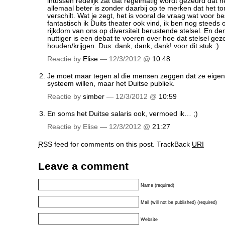
intussen redelijk zat dat regelmatig wordt gezeurd dat h
allemaal beter is zonder daarbij op te merken dat het to
verschilt. Wat je zegt, het is vooral de vraag wat voor bes
fantastisch ik Duits theater ook vind, ik ben nog steeds
rijkdom van ons op diversiteit berustende stelsel. En de
nuttiger is een debat te voeren over hoe dat stelsel gez
houden/krijgen. Dus: dank, dank, dank! voor dit stuk :)
Reactie by
Elise
— 12/3/2012 @
10:48
Je moet maar tegen al die mensen zeggen dat ze eigenli
systeem willen, maar het Duitse publiek.
Reactie by
simber
— 12/3/2012 @
10:59
En soms het Duitse salaris ook, vermoed ik… ;)
Reactie by Elise — 12/3/2012 @
21:27
RSS
feed for comments on this post.
TrackBack
URI
Leave a comment
Name (required)
Mail (will not be published) (required)
Website