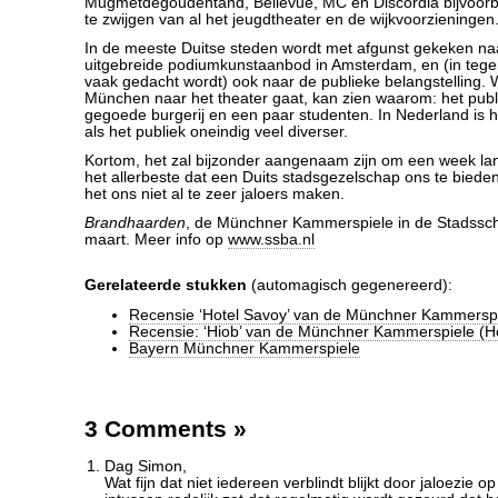
Mugmetdegoudentand, Bellevue, MC en Discordia bijvoor
te zwijgen van al het jeugdtheater en de wijkvoorzieningen
In de meeste Duitse steden wordt met afgunst gekeken na
uitgebreide podiumkunstaanbod in Amsterdam, en (in tegens
vaak gedacht wordt) ook naar de publieke belangstelling. 
München naar het theater gaat, kan zien waarom: het publie
gegoede burgerij en een paar studenten. In Nederland is 
als het publiek oneindig veel diverser.
Kortom, het zal bijzonder aangenaam zijn om een week la
het allerbeste dat een Duits stadsgezelschap ons te bieden
het ons niet al te zeer jaloers maken.
Brandhaarden
, de Münchner Kammerspiele in de Stadssc
maart. Meer info op
www.ssba.nl
Gerelateerde stukken
(automagisch gegenereerd):
Recensie ‘Hotel Savoy’ van de Münchner Kammersp
Recensie: ‘Hiob’ van de Münchner Kammerspiele (Ho
Bayern Münchner Kammerspiele
3 Comments
»
Dag Simon,
Wat fijn dat niet iedereen verblindt blijkt door jaloezie o