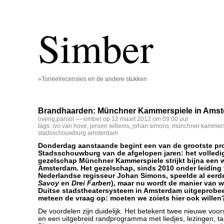
Simber
»Toneelrecensies en de andere stukken
Brandhaarden: Münchner Kammerspiele in Ams
overig
,
parool
— simber op 12 maart 2012 om 09:00 uur
tags:
ivo van hove
,
jeroen willems
,
johan simons
,
münchner kammers
stadsschouwburg amsterdam
Donderdag aanstaande begint een van de grootste pro
Stadsschouwburg van de afgelopen jaren: het volledi
gezelschap Münchner Kammerspiele strijkt bijna een w
Amsterdam. Het gezelschap, sinds 2010 onder leiding
Nederlandse regisseur Johan Simons, speelde al eerder
Savoy
en
Drei Farben
), maar nu wordt de manier van 
Duitse stadstheatersysteem in Amsterdam uitgeprobe
meteen de vraag op: moeten we zoiets hier ook willen
De voordelen zijn duidelijk. Het betekent twee nieuwe voor
en een uitgebreid randprogramma met liedjes, lezingen, t