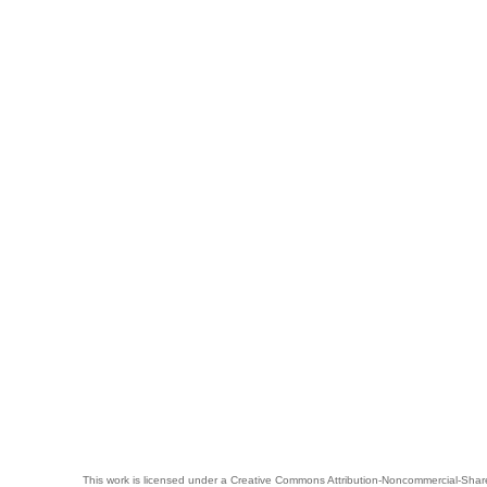
This work is licensed under a
Creative Commons Attribution-Noncommercial-Share