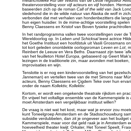
melancholieke
Ruf der Wildnis
van de Letse regisseur Alvi
theatervoorstelling voor vijf acteurs en vijf honden. Herman
baseerden zich op de roman
Call of the wild
van Jack Lond
sledehond die in de wilde natuur van Alaska de wolf in zich
verbonden dat met verhalen van hondenbezitters die lang
hun eigen huisdier. In de mime-achtige voorstelling spele
Benny Claessens en Kristof van Boven fysieke prachtrollen
In het randprogramma vallen twee voorstellingen over de
Wereldoorlog op. In
Leben und Schicksal
leest actrice Hil
het Goethe Instituut een hoofdstuk uit Vasili Grossmans 
tot kort geleden onontdekte oorlogsroman
Leven en Lot
, 
Reinbert de Leeuw en Vera Beths. Daarnaast zijn twee ‘afle
van het feuilleton
Hotel Europa
, gebaseerd op Geert Mak’
lezingen in de traditionele zin, maar avonden met boeken,
improvisaties en wijn.
Tenslotte is er nog een kindervoorstelling van het gezelsch
Janneman
) en vertellen twee van de met Simons naar M
acteurs, Benny Claessens en Çigdem Teke over hun ervar
onder de naam
Kollektiv, Kollektiv
.
Kortom, er wordt een ongekende theatrale rijkdom en prac
En vrijwel het voltallige ensemble van de Kammerspiele i
moet Amsterdam een vergelijkbaar instituut willen?
De vraag is niet wat het kost, maar wat je ervoor zou moet
kunt Toneelgroep Amsterdam en de Stadsschouwburg sa
subsidie verdubbelen, dan zit je ongeveer aan het budge
Kammerspiele, maar voor dat geld raak je in Amsterdam 
hoeveelheid theater kwijt: Orkater, Het Toneel Speelt, Fras