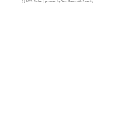
(c) 2026 Simber | powered by
WordPress
with
Barecity