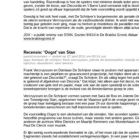
van handeling. Razendknap is hoe de spelers met minieme details ieder per
geven, zonder de losse, aan Discordia en ’t Barre Land verwante stijl te door
spelers zó goed op elkaar ingespeeld dat de hele voorstelling wordt opgetild i
Geestig is het ook heel vaak, met De Schrijver’s burgemeester als geniale 
de uiterst serieuze Vercruyssen als de vasthoudende dokter. Ik weet niet w
twintig jaar geleden over ging, maar nu herken je moeiteloos de paralellen 
Dat is de kracht van repertoire: de oude, gevestigde ideeën blijven altijd actue
JDX – a public enemy
van STAN. Gezien 9/4/14 in De Brakke Grond. Aldaar t
www.brakkegrond.nl
Recensie: ‘Oogst’ van Stan
parool
,
recensies
— simber op 27 april 2011 om 00:14 uur
tags:
damiaan de schrijver
,
frank vercruyssen
,
jolente de keersmaeker
,
maartje r
tsjechov
,
vlaanderen
,
wine dierickx
Frank Vercruyssen en Damiaan De Schrijver staan te prutsen met apparaat en
machientje is een piepklein en geavanceerd projectortje, het triplex dient a
niet geleend van Discordia?”, vraagt De Schrijver. En als uitleg tegen het publ
is geleend of afgekeken van Discoria.” Dat klopt; niet alleen aan het decor, 
coulissen van gele stof en papier, maar ook aan de open speelstijl en de so
toneelrepertoire brengen is de invloed van de Amsterdamse groep te zien.
Vercruyssen en De Schrijver vormen samen met Sara de Roo en Jolente D
van Toneelgroep Stan, opgekomen met de Vlaamse golf in de vroege jaren ne
de groep haar twintigjarig bestaan met een paar 24 uur durende happenings
toneelvrienden aanschoven om half improviserend mee te spelen.
De voorstelling
Oogst
is een uitvloeisel van die etmalen. Vier avonden spelen
hetzelfde programma van losse scènes, maar steeds met andere gasten. Gi
anderen de actrices Wine Dierickx en Maartje Remmers van Wunderbaum mee
Paul De Clerck voor muziek.
Er lijkt weinig overkoepelende thematiek te zijn, of het moet zijn dat de spel
fragmenten steeds het establishment vertegenwoordigen. In een paar scènes