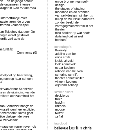
rin – en de jonge acteur
en de bronnen van self-
 de ongemeen intense
design
vrager in
One for the road
the stages of staging,
madonna en de bronnen
van self-design | simber
op
n
internetfilmpje over
nu op de vuurlinie: camera’s
aatste jaren: de groep
zonder beeld; de
hitterend komediespel.
vormgegeven wereld in het
theater
an Tsjechov dat door De
nico bakker
op
wat heeft
hoogte wordt gestuwd.
duitsland dat wij niet
rdia zelf acte de
hebben?
concullega's
w.stan.be
8weekly
Comments (0)
adeline van lier
erica smits
joukje akveld
loek zonneveld
oscar kocken
robbert van heuven
schuring schrijft
stoelpoot op haar wang,
theater schrift lucifer
 nog een op haar schoen.
vincent kouters
ns.
wijbrand schaap
t van Arthur Schnitzler
simber elders
ssen de uitvinding van de
del.icio.us
stelbare eenzaamheid het
flickr
last.fm
aan Schnitzler hangt: de
linkedin
sselingen heel expliciet,
moose
st overneemt; soms gaat
twitter
tige dialogen de twee
xs4all
w verwisseld.
tag cloud
 de vage contouren over -de
berlijn
chris
bellevue