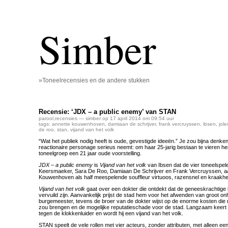
Simber
»Toneelrecensies en de andere stukken
Recensie: ‘JDX – a public enemy’ van STAN
parool
,
recensies
— simber op 17 april 2014 om 09:54 uur
tags:
annette kouwenhoven
,
damiaan de schrijver
,
frank vercruyssen
,
ibsen
,
jol
de roo
,
stan
,
vijand van het volk
“Wat het publiek nodig heeft is oude, gevestigde ideeën.” Je zou bijna denk
reactionaire personage serieus neemt: om haar 25-jarig bestaan te vieren 
toneelgroep een 21 jaar oude voorstelling.
JDX – a public enemy
is
Vijand van het volk
van Ibsen dat de vier toneelspel
Keersmaeker, Sara De Roo, Damiaan De Schrijver en Frank Vercruyssen, a
Kouwenhoven als half meespelende souffleur virtuoos, razensnel en kraakhe
Vijand van het volk
gaat over een dokter die ontdekt dat de geneeskrachtige
vervuild zijn. Aanvankelijk prijst de stad hem voor het afwenden van groot on
burgemeester, tevens de broer van de dokter wijst op de enorme kosten die 
zou brengen en de mogelijke reputatieschade voor de stad. Langzaam keert d
tegen de klokkenluider en wordt hij een vijand van het volk.
STAN speelt de vele rollen met vier acteurs, zonder attributen, met alleen een 