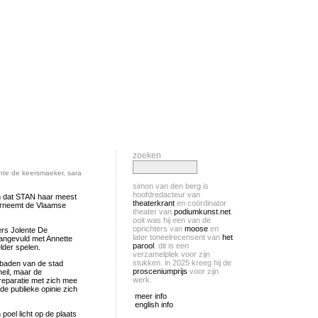
zoeken
ente de keersmaeker
,
sara
simon van den berg is
hoofdredacteur van
en dat STAN haar meest
theaterkrant
en coördinator
herneemt de Vlaamse
theater van
podiumkunst.net
.
ooit was hij een van de
oprichters van
moose
en
ers Jolente De
later toneelrecensent van
het
angevuld met Annette
parool
. dit is een
lder spelen.
verzamelplek voor zijn
stukken. in 2025 kreeg hij de
 baden van de stad
prosceniumprijs
voor zijn
heil, maar de
werk.
reparatie met zich mee
e publieke opinie zich
meer info
english info
poel licht op de plaats