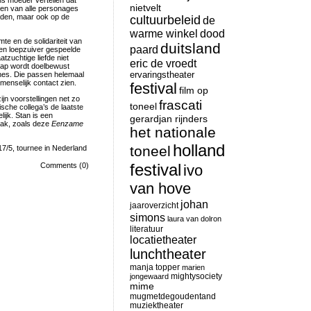
ns moeder vertellen dat
nietvelt
ngen van alle personages
eden, maar ook op de
cultuurbeleid
de
warme winkel
dood
te en de solidariteit van
duitsland
paard
 een loepzuiver gespeelde
tzuchtige liefde niet
eric de vroedt
chap wordt doelbewust
nes. Die passen helemaal
ervaringstheater
menselijk contact zien.
festival
film op
n voorstellingen net zo
frascati
toneel
ische collega’s de laatste
lijk. Stan is een
gerardjan rijnders
aak, zoals deze
Eenzame
het nationale
holland
toneel
17/5, tournee in Nederland
festival
Comments (0)
ivo
van hove
johan
jaaroverzicht
simons
laura van dolron
literatuur
locatietheater
lunchtheater
manja topper
marien
mightysociety
jongewaard
mime
mugmetdegoudentand
muziektheater