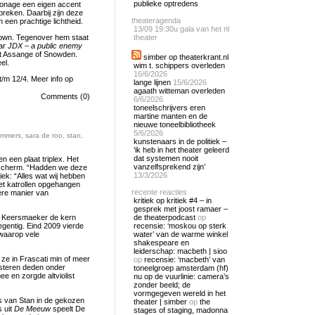
publieke optredens
sonage een eigen accent
breken. Daarbij zijn deze
theateragenda
n een prachtige lichtheid.
13/09
19:30u gala van het nl
clown. Tegenover hem staat
theater
aar
JDX – a public enemy
met Assange of Snowden.
simber op theaterkrant.nl
el.
wim t. schippers overleden
16/6/2026
/m 12/4. Meer info op
lange lijnen
15/6/2026
agaath witteman overleden
Comments (0)
6/6/2026
toneelschrijvers eren
martine manten en de
nieuwe toneelbibliotheek
5/6/2026
emmers
,
sara de roo
,
stan
,
kunstenaars in de politiek –
‘ik heb in het theater geleerd
dat systemen nooit
 een plaat triplex. Het
vanzelfsprekend zijn’
ls scherm. “Hadden we deze
13/3/2026
iek: “Alles wat wij hebben
met katrollen opgehangen
recente reacties
bere manier van
kritiek op kritiek #4 – in
gesprek met joost ramaer –
e Keersmaeker de kern
de theaterpodcast
op
gentig. Eind 2009 vierde
recensie: ‘moskou op sterk
 waarop vele
water’ van de warme winkel
shakespeare en
leiderschap: macbeth | sioo
 ze in Frascati min of meer
op
recensie: ‘macbeth’ van
steren deden onder
toneelgroep amsterdam (hf)
 en zorgde altviolist
nu op de vuurlinie: camera’s
zonder beeld; de
vormgegeven wereld in het
ers van Stan in de gekozen
theater | simber
op
the
 uit
De Meeuw
speelt De
stages of staging, madonna