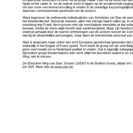
schilderende bohemien Fichtner wil de jonge militair Felix na de dood van die
hijzijn echte vader is- en de nadruk komt te liggen op de terugkerende pogi
om een vorm van levensvervulling te vinden in de oneindige keuzemogelijkh
daarmee contrasterende aardsheid van de acteurs.
Want tegenover de ontheemde individualisten van Schnitzler zet Stan de warm
het toneelcollectief. Vooral de mannen, allen met stevige baard vallen op. In
monoloog legt Frank Vercruyssen met zijn nonchalante intensiteit uit dat onbaa
bestaat, omdat de mens altijd streeft naar wederkerigheid. Maar zijn boods
onderuit gehaald door de warme omhelzingen van de acteurs tussen de scè
niet bij de afstandelijke personages, maar laten de ontroerende eenvoud van 
Stan is langzaam maar zeker een echt Europees gezelschap geworden dat zij
makkelijk in het Engels of Frans speelt. Toch heeft de groep net als veel Belg
jaren veel moeite om in Nederland publiek te vinden. Dat is eigenlijk onbegrijpe
bijzondere groep theatermakers wier werk altijd het bezoeken waard is en v
Weg
, niet te missen.
De Eenzame Weg
van Stan. Gezien 15/5/07 in de Brakke Grond, aldaar t/m 
t/m 30/5. Meer info op
www.stan.be