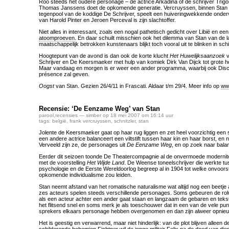
Roo steeds het oudere personage – de actrice Arkadina of de schrijver Trigo
Thomas Janssens doet de opkomende generatie. Vercruyssen, binnen Stan
tegenpool van de koddige De Schrijver, speelt een huiveringwekkende onder
van Harold Pinter en Jeroen Perceval is zijn slachtoffer.
Niet alles in interessant, zoals een nogal pathetisch gedicht over Libië en ee
atoomproeven
. En daar schuilt misschien ook het dilemma van Stan van de l
maatschappelijk betrokken kunstenaars blijkt toch vooral uit te blinken in sc
Hoogtepunt van de avond is dan ook de korte klucht
Het Huwelijksaanzoek
v
Schrijver en De Keersmaeker met hulp van komiek Dirk Van Dijck tot grote 
Maar vandaag en morgen is er weer een ander programma, waarbij ook Disco
présence zal geven.
Oogst
van Stan. Gezien 26/4/11 in Frascati. Aldaar t/m 29/4. Meer info op
ww
Recensie: ‘De Eenzame Weg’ van Stan
parool
,
recensies
— simber op 18 mei 2007 om 16:14 uur
tags:
belgië
,
frank vercruyssen
,
schnitzler
,
stan
Jolente de Keersmaeker gaat op haar rug liggen en zet heel voorzichtig een 
een andere actrice balanceert een viltstift tussen haar kin en haar borst, en
Verveeld zijn ze, de personages uit
De Eenzame Weg
, en op zoek naar bala
Eerder dit seizoen toonde De Theatercompagnie al de onvermoede modernitei
met de voorstelling
Het Wijde Land
. De Weense toneelschrijver die werkte tu
psychologie en de Eerste Wereldoorlog begreep al in 1904 tot welke onvoor
opkomende individualisme zou leiden.
Stan neemt afstand van het romatische naturalisme wat altijd nog een beetje 
zes acteurs spelen steeds verschillende personages. Soms gebeuren de rolwi
als een acteur achter een ander gaat staan en langzaam de gebaren en tek
het flitsend snel en soms merk je als toeschouwer dat in een van de vele pun
sprekers elkaars personage hebben overgenomen en dan zijn alweer opnieu
Het is geestig en verwarrend, maar niet hinderlijk: van de plot blijven alleen