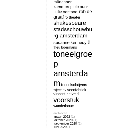
münchner
non-
kammerspiele
rob de
fictie
oostpool
graaf
ro theater
shakespeare
stadsschouwbu
rg amsterdam
tf
susanne kennedy
theu boermans
toneelgroe
p
amsterda
m
toneelschrijvers
tsjechov
veenfabriek
vincent rietveld
voorstuk
wunderbaum
archieven
maart 2022
(1)
oktober 2020
(1)
september 2020
(1)
juni 2020
(1)