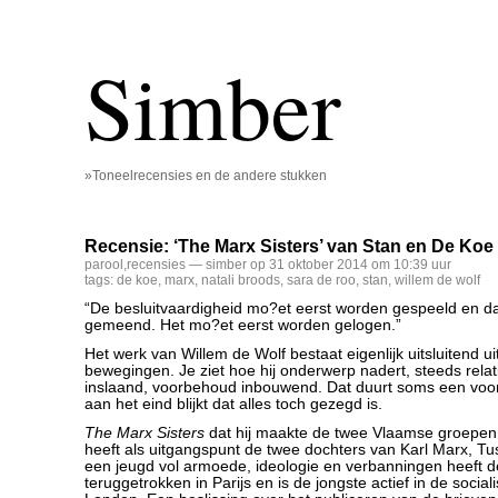
Simber
»Toneelrecensies en de andere stukken
Recensie: ‘The Marx Sisters’ van Stan en De Koe
parool
,
recensies
— simber op 31 oktober 2014 om 10:39 uur
tags:
de koe
,
marx
,
natali broods
,
sara de roo
,
stan
,
willem de wolf
“De besluitvaardigheid mo?et eerst worden gespeeld en 
gemeend. Het mo?et eerst worden gelogen.”
Het werk van Willem de Wolf bestaat eigenlijk uitsluitend 
bewegingen. Je ziet hoe hij onderwerp nadert, steeds relat
inslaand, voorbehoud inbouwend. Dat duurt soms een voors
aan het eind blijkt dat alles toch gezegd is.
The Marx Sisters
dat hij maakte de twee Vlaamse groepen
heeft als uitgangspunt de twee dochters van Karl Marx, T
een jeugd vol armoede, ideologie en verbanningen heeft d
teruggetrokken in Parijs en is de jongste actief in de socia