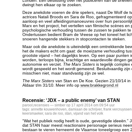
Londen. Een beslissing over het publiceren van de brieve
dwingt hen elkaar op te zoeken.
Deze anekdote voeren de drie spelers, naast De Wolf de t
actrices Natali Broods en Sara de Roo, gefragmenteerd op
aanloop en veel afleidingsmanoeuvres over hun persoonli
Marx en het project, het vertellen van filmische scènes e
psychologische verhouding tussen de zussen te pakken te 
Ondertussen bedient Bram de Vreese op het toneel het lic
snoeren hangende stekkers in stopcontacten te steken.
Maar ook die anekdote is uiteindelijk een omtrekkende be
het de makers echt om gaat: de moeizame verhouding tus
grootste vijand – het dagelijks leven. Op een paar punten i
worden, terloops bijna, krachtige en waardevolle dingen g
autonomie en verzet.
The Marx Sisters
is tegelijk complex
wordt gespeeld en het wordt gemeend. Besluitvaardig zijn
misschien niet, maar standvastig zijn ze wel.
The Marx Sisters
van Stan en De Koe. Gezien 21/10/14 in
Aldaar t/m 31/10. Meer info op
www.brakkegrond.nl
Recensie: ‘JDX – a public enemy’ van STAN
parool
,
recensies
— simber op 17 april 2014 om 09:54 uur
tags:
annette kouwenhoven
,
damiaan de schrijver
,
frank vercruyssen
keersmaeker
,
sara de roo
,
stan
,
vijand van het volk
“Wat het publiek nodig heeft is oude, gevestigde ideeën.” 
dat STAN haar meest reactionaire personage serieus neem
bestaan te vieren herneemt de Vlaamse toneelgroep een 2