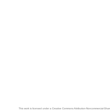
This work is licensed under a
Creative Commons Attribution-Noncommercial-Share