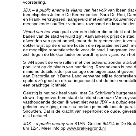
voorstelling.
JDX – a public enemy
is
Vijand van het volk
van Ibsen dat 
toneelspelers Jolente De Keersmaeker, Sara De Roo, Dam
en Frank Vercruyssen, aangevuld met Annette Kouwenhove
meespelende souffleur virtuoos, razensnel en kraakhelder
Vijand van het volk
gaat over een dokter die ontdekt dat d
baden van de stad vervuild zijn. Aanvankelijk prijst de sta
afwenden van groot onheil, maar de burgemeester, tevens
dokter wijst op de enorme kosten die reparatie met zich 
de mogelijke reputatieschade voor de stad. Langzaam keer
zich tegen de klokkenluider en wordt hij een vijand van het 
STAN speelt de vele rollen met vier acteurs, zonder attribu
poel licht op de plaats van handeling. Razendknap is hoe 
minieme details ieder personage een eigen accent geven, 
aan Discordia en ’t Barre Land verwante stijl te doorbreken
spelers zó goed op elkaar ingespeeld dat de hele voorstelli
een prachtige lichtheid.
Geestig is het ook heel vaak, met De Schrijver’s burgemees
clown. Tegenover hem staat de uiterst serieuze Vercruysse
vasthoudende dokter. Ik weet niet waar
JDX – a public en
geleden over ging, maar nu herken je moeiteloos de paral
Snowden. Dat is de kracht van repertoire: de oude, gevesti
altijd actueel.
JDX – a public enemy
van STAN. Gezien 9/4/14 in De Brak
t/m 12/4. Meer info op
www.brakkegrond.nl