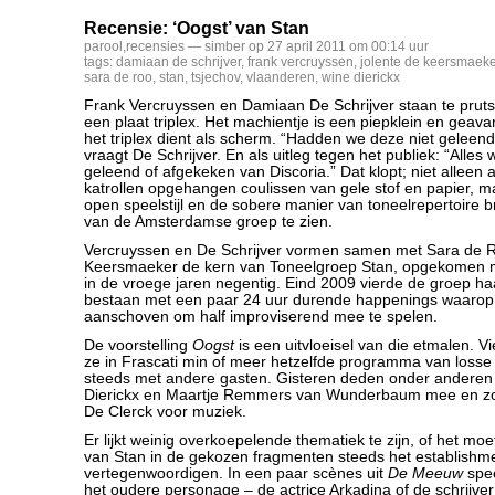
Recensie: ‘Oogst’ van Stan
parool
,
recensies
— simber op 27 april 2011 om 00:14 uur
tags:
damiaan de schrijver
,
frank vercruyssen
,
jolente de keersmaeke
sara de roo
,
stan
,
tsjechov
,
vlaanderen
,
wine dierickx
Frank Vercruyssen en Damiaan De Schrijver staan te prut
een plaat triplex. Het machientje is een piepklein en geava
het triplex dient als scherm. “Hadden we deze niet geleend
vraagt De Schrijver. En als uitleg tegen het publiek: “Alles 
geleend of afgekeken van Discoria.” Dat klopt; niet alleen 
katrollen opgehangen coulissen van gele stof en papier, 
open speelstijl en de sobere manier van toneelrepertoire b
van de Amsterdamse groep te zien.
Vercruyssen en De Schrijver vormen samen met Sara de R
Keersmaeker de kern van Toneelgroep Stan, opgekomen m
in de vroege jaren negentig. Eind 2009 vierde de groep haa
bestaan met een paar 24 uur durende happenings waarop 
aanschoven om half improviserend mee te spelen.
De voorstelling
Oogst
is een uitvloeisel van die etmalen. 
ze in Frascati min of meer hetzelfde programma van loss
steeds met andere gasten. Gisteren deden onder anderen 
Dierickx en Maartje Remmers van Wunderbaum mee en zorg
De Clerck voor muziek.
Er lijkt weinig overkoepelende thematiek te zijn, of het moe
van Stan in de gekozen fragmenten steeds het establishm
vertegenwoordigen. In een paar scènes uit
De Meeuw
spee
het oudere personage – de actrice Arkadina of de schrijver