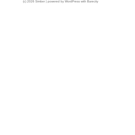
(c) 2026 Simber | powered by
WordPress
with
Barecity