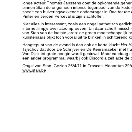
jonge acteur Thomas Janssens doet de opkomende genera
binnen Stan de ongemeen intense tegenpool van de koddig
speelt een huiveringwekkende ondervrager in
One for the 
Pinter en Jeroen Perceval is zijn slachtoffer.
Niet alles in interessant, zoals een nogal pathetisch gedich
internetfilmpje over atoomproeven
. En daar schuilt missc
van Stan van de laatste jaren: de groep maatschappelijk b
kunstenaars blijkt toch vooral uit te blinken in schitterend 
Hoogtepunt van de avond is dan ook de korte klucht
Het H
Tsjechov dat door De Schrijver en De Keersmaeker met hu
Van Dijck tot grote hoogte wordt gestuwd. Maar vandaag e
een ander programma, waarbij ook Discordia zelf acte de 
Oogst
van Stan. Gezien 26/4/11 in Frascati. Aldaar t/m 29/
www.stan.be