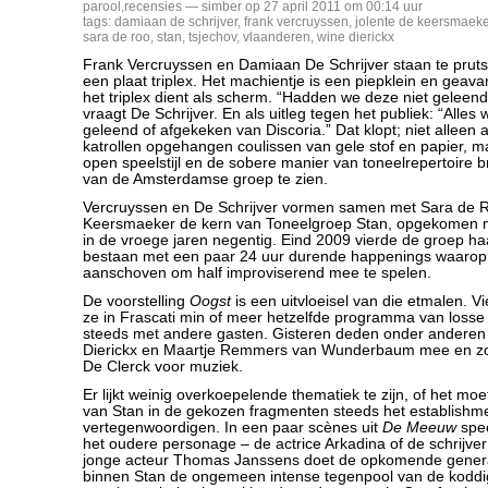
parool
,
recensies
— simber op 27 april 2011 om 00:14 uur
tags:
damiaan de schrijver
,
frank vercruyssen
,
jolente de keersmaeke
sara de roo
,
stan
,
tsjechov
,
vlaanderen
,
wine dierickx
Frank Vercruyssen en Damiaan De Schrijver staan te prut
een plaat triplex. Het machientje is een piepklein en geava
het triplex dient als scherm. “Hadden we deze niet geleend
vraagt De Schrijver. En als uitleg tegen het publiek: “Alles 
geleend of afgekeken van Discoria.” Dat klopt; niet alleen 
katrollen opgehangen coulissen van gele stof en papier, 
open speelstijl en de sobere manier van toneelrepertoire b
van de Amsterdamse groep te zien.
Vercruyssen en De Schrijver vormen samen met Sara de R
Keersmaeker de kern van Toneelgroep Stan, opgekomen m
in de vroege jaren negentig. Eind 2009 vierde de groep haa
bestaan met een paar 24 uur durende happenings waarop 
aanschoven om half improviserend mee te spelen.
De voorstelling
Oogst
is een uitvloeisel van die etmalen. 
ze in Frascati min of meer hetzelfde programma van loss
steeds met andere gasten. Gisteren deden onder anderen 
Dierickx en Maartje Remmers van Wunderbaum mee en zorg
De Clerck voor muziek.
Er lijkt weinig overkoepelende thematiek te zijn, of het moe
van Stan in de gekozen fragmenten steeds het establishm
vertegenwoordigen. In een paar scènes uit
De Meeuw
spee
het oudere personage – de actrice Arkadina of de schrijver
jonge acteur Thomas Janssens doet de opkomende genera
binnen Stan de ongemeen intense tegenpool van de koddig