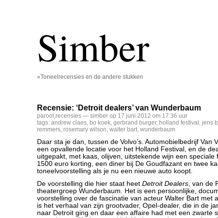
Simber
»Toneelrecensies en de andere stukken
Recensie: ‘Detroit dealers’ van Wunderbaum
parool
,
recensies
— simber op 17 juni 2012 om 17:36 uur
tags:
andrew claes
,
bo koek
,
gerbrand burger
,
holland festival
,
jens b
remmers
,
rosemary wilson
,
walter bart
,
wunderbaum
Daar sta je dan, tussen de Volvo’s. Automobielbedrijf Van V
een opvallende locatie voor het Holland Festival, en de de
uitgepakt, met kaas, olijven, uitstekende wijn een speciale 
1500 euro korting, een diner bij De Goudfazant en twee k
toneelvoorstelling als je nu een nieuwe auto koopt.
De voorstelling die hier staat heet
Detroit Dealers
, van de
theatergroep Wunderbaum. Het is een persoonlijke, docum
voorstelling over de fascinatie van acteur Walter Bart met 
is het verhaal van zijn grootvader, Opel-dealer, die in de j
naar Detroit ging en daar een affaire had met een zwarte 