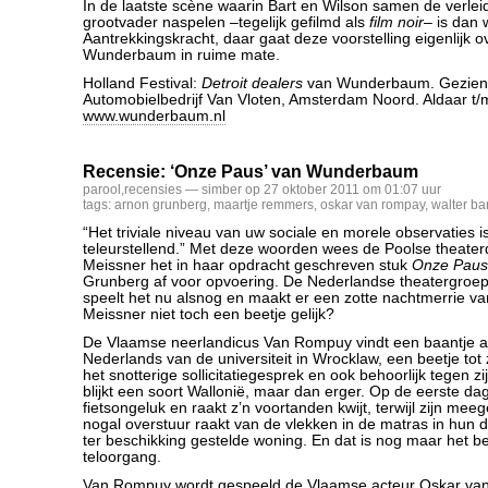
In de laatste scène waarin Bart en Wilson samen de verlei
grootvader naspelen –tegelijk gefilmd als
film noir
– is dan 
Aantrekkingskracht, daar gaat deze voorstelling eigenlijk ov
Wunderbaum in ruime mate.
Holland Festival:
Detroit dealers
van Wunderbaum. Gezien 
Automobielbedrijf Van Vloten, Amsterdam Noord. Aldaar t/
www.wunderbaum.nl
Recensie: ‘Onze Paus’ van Wunderbaum
parool
,
recensies
— simber op 27 oktober 2011 om 01:07 uur
tags:
arnon grunberg
,
maartje remmers
,
oskar van rompay
,
walter bar
“Het triviale niveau van uw sociale en morele observaties 
teleurstellend.” Met deze woorden wees de Poolse theater
Meissner het in haar opdracht geschreven stuk
Onze Paus
Grunberg af voor opvoering. De Nederlandse theatergro
speelt het nu alsnog en maakt er een zotte nachtmerrie va
Meissner niet toch een beetje gelijk?
De Vlaamse neerlandicus Van Rompuy vindt een baantje aan
Nederlands van de universiteit in Wrocklaw, een beetje tot 
het snotterige sollicitatiegesprek en ook behoorlijk tegen z
blijkt een soort Wallonië, maar dan erger. Op de eerste dag 
fietsongeluk en raakt z’n voortanden kwijt, terwijl zijn mee
nogal overstuur raakt van de vlekken in de matras in hun do
ter beschikking gestelde woning. En dat is nog maar het be
teloorgang.
Van Rompuy wordt gespeeld de Vlaamse acteur Oskar van