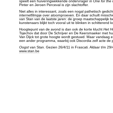
speelt een huiveringwekkende ondervrager in
One for the 
Pinter en Jeroen Perceval is zijn slachtoffer.
Niet alles in interessant, zoals een nogal pathetisch gedich
internetfilmpje over atoomproeven
. En daar schuilt missc
van Stan van de laatste jaren: de groep maatschappelijk b
kunstenaars blijkt toch vooral uit te blinken in schitterend 
Hoogtepunt van de avond is dan ook de korte klucht
Het H
Tsjechov dat door De Schrijver en De Keersmaeker met hu
Van Dijck tot grote hoogte wordt gestuwd. Maar vandaag e
een ander programma, waarbij ook Discordia zelf acte de 
Oogst
van Stan. Gezien 26/4/11 in Frascati. Aldaar t/m 29/
www.stan.be