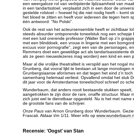
een weergaloze rol van verbijsterde lijdzaamheid van maakt
in een tandartsstoel, verplaatst zich in een door de universi
gestelde rolstoel – hoewel hij die niet nodig heeft – komt 
het bloed te zitten en heeft voor iedereen die tegen hem s
één antwoord: “No Polski”.
Ook de rest van het acteursensemble heeft er zichtbaar lol 
steeds absurder ontsporende toneelstuk nog een schepje 
met een luid orerende professor (Walter Bart op z’n grapp
met een blinddoek, een vrouw in lingerie met een bomgorde
excuus voor pornografie”, zegt een van de personages, en
Remmers doet een geweldige act als tandartsassistente di
als ze geen nieuwslezeres mag worden) een kind en een 
Maar al die vrolijke theatraliteit is verspild aan het nogal 
Grunberg, dat vooral lijkt te bestaan uit lange monologen 
Grunbergsiaanse aforismes en dat tegen het eind z’n toch 
samenhang helemaal verliest. Opvallend omdat het stuk De 
dit jaar voor de Amsterdamse toneelschool schreef zo sch
Wunderbaum, dat anders nooit bestaande stukken speelt, z
aangetrokken te zijn door de rare, onaffe structuur. Maar
zich juist wel te dienstbaar opgesteld. Nu is het met name 
de grootste fans van de schrijver.
Onze Paus
van Arnon Grunberg door Wunderbaum. Gezien
Frascati. Aldaar t/m 1/11. Meer info op
www.wunderbaum.n
Recensie: ‘Oogst’ van Stan