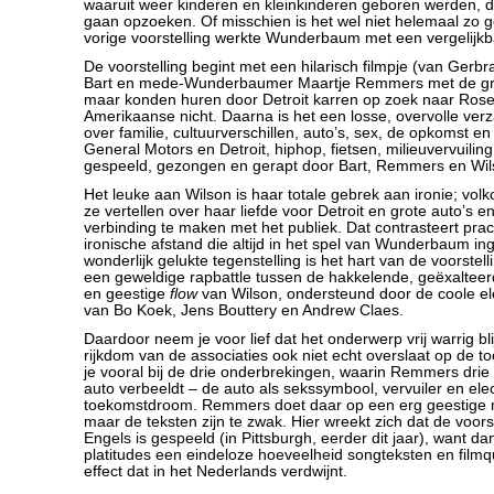
waaruit weer kinderen en kleinkinderen geboren werden, di
gaan opzoeken. Of misschien is het wel niet helemaal zo 
vorige voorstelling werkte Wunderbaum met een vergelijkba
De voorstelling begint met een hilarisch filmpje (van Gerb
Bart en mede-Wunderbaumer Maartje Remmers met de gro
maar konden huren door Detroit karren op zoek naar Rose
Amerikaanse nicht. Daarna is het een losse, overvolle ve
over familie, cultuurverschillen, auto’s, sex, de opkomst 
General Motors en Detroit, hiphop, fietsen, milieuvervuilin
gespeeld, gezongen en gerapt door Bart, Remmers en Wil
Het leuke aan Wilson is haar totale gebrek aan ironie; vo
ze vertellen over haar liefde voor Detroit en grote auto’s e
verbinding te maken met het publiek. Dat contrasteert pra
ironische afstand die altijd in het spel van Wunderbaum in
wonderlijk gelukte tegenstelling is het hart van de voorstel
een geweldige rapbattle tussen de hakkelende, geëxalteer
en geestige
flow
van Wilson, ondersteund door de coole el
van Bo Koek, Jens Bouttery en Andrew Claes.
Daardoor neem je voor lief dat het onderwerp vrij warrig blij
rijkdom van de associaties ook niet echt overslaat op de t
je vooral bij de drie onderbrekingen, waarin Remmers dri
auto verbeeldt – de auto als sekssymbool, vervuiler en ele
toekomstdroom. Remmers doet daar op een erg geestige 
maar de teksten zijn te zwak. Hier wreekt zich dat de voorst
Engels is gespeeld (in Pittsburgh, eerder dit jaar), want dan
platitudes een eindeloze hoeveelheid songteksten en film
effect dat in het Nederlands verdwijnt.