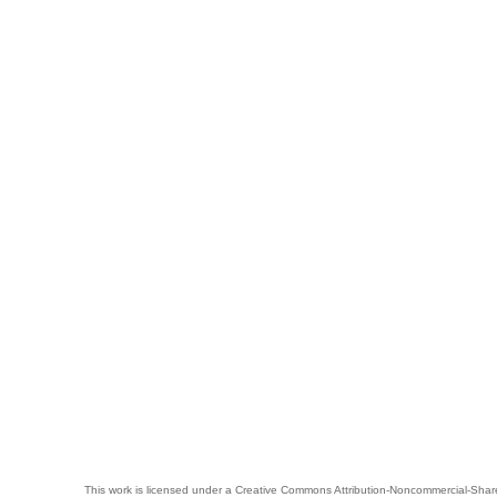
This work is licensed under a
Creative Commons Attribution-Noncommercial-Share