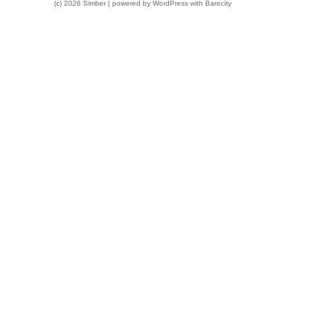
(c) 2026 Simber | powered by
WordPress
with
Barecity