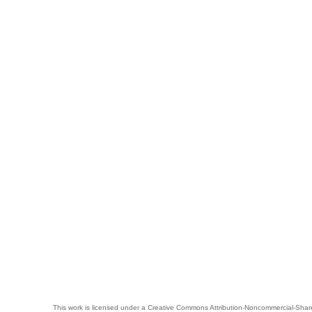
This work is licensed under a
Creative Commons Attribution-Noncommercial-Share