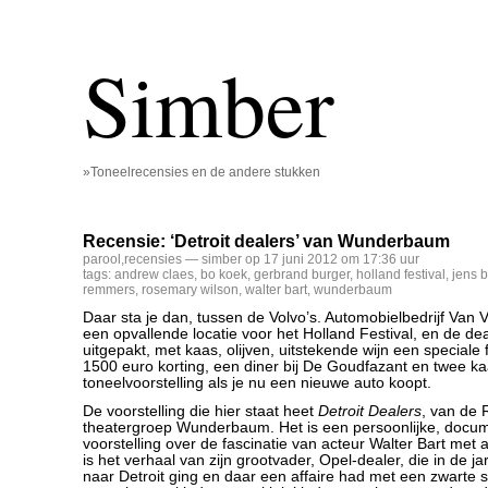
Simber
»Toneelrecensies en de andere stukken
Recensie: ‘Detroit dealers’ van Wunderbaum
parool
,
recensies
— simber op 17 juni 2012 om 17:36 uur
tags:
andrew claes
,
bo koek
,
gerbrand burger
,
holland festival
,
jens b
remmers
,
rosemary wilson
,
walter bart
,
wunderbaum
Daar sta je dan, tussen de Volvo’s. Automobielbedrijf Van V
een opvallende locatie voor het Holland Festival, en de de
uitgepakt, met kaas, olijven, uitstekende wijn een speciale 
1500 euro korting, een diner bij De Goudfazant en twee k
toneelvoorstelling als je nu een nieuwe auto koopt.
De voorstelling die hier staat heet
Detroit Dealers
, van de
theatergroep Wunderbaum. Het is een persoonlijke, docum
voorstelling over de fascinatie van acteur Walter Bart met 
is het verhaal van zijn grootvader, Opel-dealer, die in de j
naar Detroit ging en daar een affaire had met een zwarte 