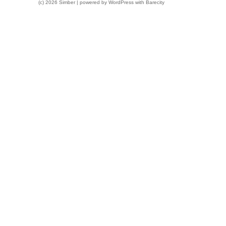
(c) 2026 Simber | powered by
WordPress
with
Barecity