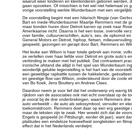
waaruit weer kinderen en kleinkinderen geboren werden, di
gaan opzoeken. Of misschien is het wel niet helemaal zo 
vorige voorstelling werkte Wunderbaum met een vergelijkba
De voorstelling begint met een hilarisch filmpje (van Gerb
Bart en mede-Wunderbaumer Maartje Remmers met de gro
maar konden huren door Detroit karren op zoek naar Rose
Amerikaanse nicht. Daarna is het een losse, overvolle ve
over familie, cultuurverschillen, auto’s, sex, de opkomst 
General Motors en Detroit, hiphop, fietsen, milieuvervuilin
gespeeld, gezongen en gerapt door Bart, Remmers en Wil
Het leuke aan Wilson is haar totale gebrek aan ironie; vo
ze vertellen over haar liefde voor Detroit en grote auto’s e
verbinding te maken met het publiek. Dat contrasteert pra
ironische afstand die altijd in het spel van Wunderbaum in
wonderlijk gelukte tegenstelling is het hart van de voorstel
een geweldige rapbattle tussen de hakkelende, geëxalteer
en geestige
flow
van Wilson, ondersteund door de coole el
van Bo Koek, Jens Bouttery en Andrew Claes.
Daardoor neem je voor lief dat het onderwerp vrij warrig blij
rijkdom van de associaties ook niet echt overslaat op de t
je vooral bij de drie onderbrekingen, waarin Remmers dri
auto verbeeldt – de auto als sekssymbool, vervuiler en ele
toekomstdroom. Remmers doet daar op een erg geestige 
maar de teksten zijn te zwak. Hier wreekt zich dat de voorst
Engels is gespeeld (in Pittsburgh, eerder dit jaar), want dan
platitudes een eindeloze hoeveelheid songteksten en film
effect dat in het Nederlands verdwijnt.