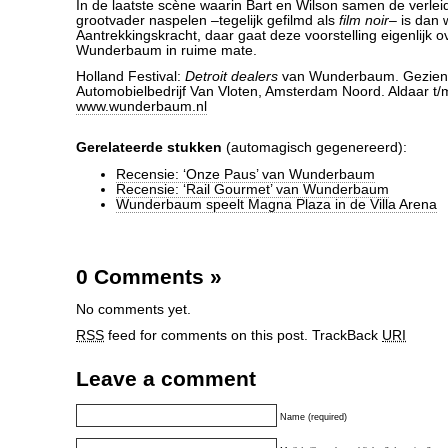
In de laatste scène waarin Bart en Wilson samen de verlei
grootvader naspelen –tegelijk gefilmd als
film noir
– is dan 
Aantrekkingskracht, daar gaat deze voorstelling eigenlijk ov
Wunderbaum in ruime mate.
Holland Festival:
Detroit dealers
van Wunderbaum. Gezien 
Automobielbedrijf Van Vloten, Amsterdam Noord. Aldaar t/
www.wunderbaum.nl
Gerelateerde stukken
(automagisch gegenereerd):
Recensie: ‘Onze Paus’ van Wunderbaum
Recensie: ‘Rail Gourmet’ van Wunderbaum
Wunderbaum speelt Magna Plaza in de Villa Arena
0 Comments
»
No comments yet.
RSS
feed for comments on this post.
TrackBack
URI
Leave a comment
Name (required)