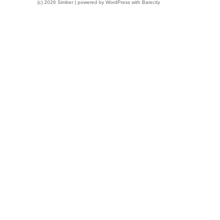
(c) 2026 Simber | powered by
WordPress
with
Barecity