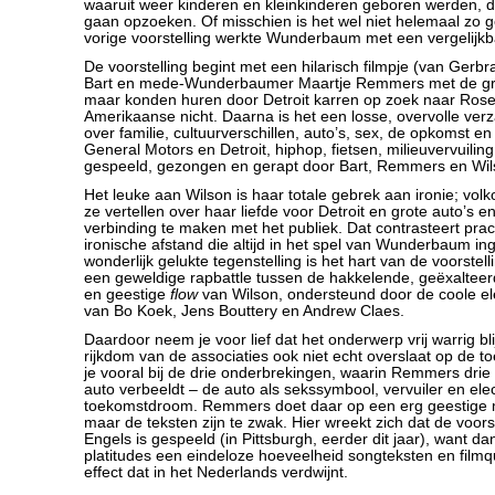
waaruit weer kinderen en kleinkinderen geboren werden, di
gaan opzoeken. Of misschien is het wel niet helemaal zo 
vorige voorstelling werkte Wunderbaum met een vergelijkba
De voorstelling begint met een hilarisch filmpje (van Gerb
Bart en mede-Wunderbaumer Maartje Remmers met de gro
maar konden huren door Detroit karren op zoek naar Rose
Amerikaanse nicht. Daarna is het een losse, overvolle ve
over familie, cultuurverschillen, auto’s, sex, de opkomst 
General Motors en Detroit, hiphop, fietsen, milieuvervuilin
gespeeld, gezongen en gerapt door Bart, Remmers en Wil
Het leuke aan Wilson is haar totale gebrek aan ironie; vo
ze vertellen over haar liefde voor Detroit en grote auto’s e
verbinding te maken met het publiek. Dat contrasteert pra
ironische afstand die altijd in het spel van Wunderbaum in
wonderlijk gelukte tegenstelling is het hart van de voorstel
een geweldige rapbattle tussen de hakkelende, geëxalteer
en geestige
flow
van Wilson, ondersteund door de coole el
van Bo Koek, Jens Bouttery en Andrew Claes.
Daardoor neem je voor lief dat het onderwerp vrij warrig blij
rijkdom van de associaties ook niet echt overslaat op de t
je vooral bij de drie onderbrekingen, waarin Remmers dri
auto verbeeldt – de auto als sekssymbool, vervuiler en ele
toekomstdroom. Remmers doet daar op een erg geestige 
maar de teksten zijn te zwak. Hier wreekt zich dat de voorst
Engels is gespeeld (in Pittsburgh, eerder dit jaar), want dan
platitudes een eindeloze hoeveelheid songteksten en film
effect dat in het Nederlands verdwijnt.