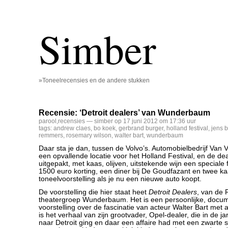
Simber
»Toneelrecensies en de andere stukken
Recensie: ‘Detroit dealers’ van Wunderbaum
parool
,
recensies
— simber op 17 juni 2012 om 17:36 uur
tags:
andrew claes
,
bo koek
,
gerbrand burger
,
holland festival
,
jens b
remmers
,
rosemary wilson
,
walter bart
,
wunderbaum
Daar sta je dan, tussen de Volvo’s. Automobielbedrijf Van V
een opvallende locatie voor het Holland Festival, en de de
uitgepakt, met kaas, olijven, uitstekende wijn een speciale 
1500 euro korting, een diner bij De Goudfazant en twee k
toneelvoorstelling als je nu een nieuwe auto koopt.
De voorstelling die hier staat heet
Detroit Dealers
, van de
theatergroep Wunderbaum. Het is een persoonlijke, docum
voorstelling over de fascinatie van acteur Walter Bart met 
is het verhaal van zijn grootvader, Opel-dealer, die in de j
naar Detroit ging en daar een affaire had met een zwarte 