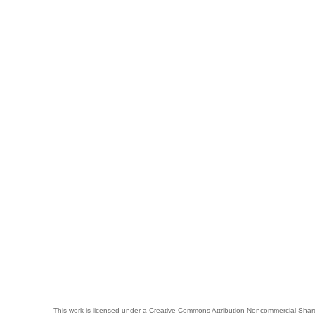
This work is licensed under a
Creative Commons Attribution-Noncommercial-Share