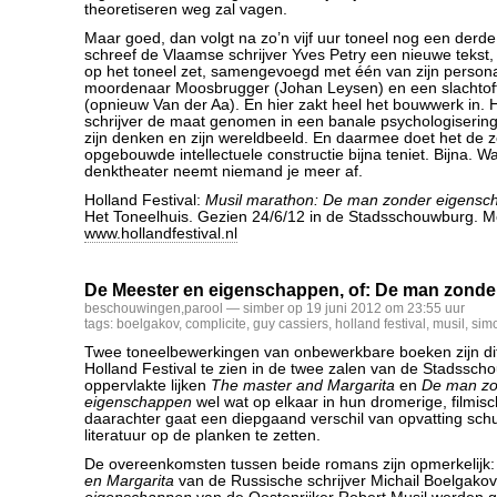
theoretiseren weg zal vagen.
Maar goed, dan volgt na zo’n vijf uur toneel nog een derde
schreef de Vlaamse schrijver Yves Petry een nieuwe tekst, w
op het toneel zet, samengevoegd met één van zijn person
moordenaar Moosbrugger (Johan Leysen) en een slachtof
(opnieuw Van der Aa). En hier zakt heel het bouwwerk in. 
schrijver de maat genomen in een banale psychologisering e
zijn denken en zijn wereldbeeld. En daarmee doet het de z
opgebouwde intellectuele constructie bijna teniet. Bijna. W
denktheater neemt niemand je meer af.
Holland Festival:
Musil marathon: De man zonder eigenschap
Het Toneelhuis. Gezien 24/6/12 in de Stadsschouwburg. M
www.hollandfestival.nl
De Meester en eigenschappen, of: De man zonder
beschouwingen
,
parool
— simber op 19 juni 2012 om 23:55 uur
tags:
boelgakov
,
complicite
,
guy cassiers
,
holland festival
,
musil
,
sim
Twee toneelbewerkingen van onbewerkbare boeken zijn di
Holland Festival te zien in de twee zalen van de Stadssc
oppervlakte lijken
The master and Margarita
en
De man zo
eigenschappen
wel wat op elkaar in hun dromerige, filmisch
daarachter gaat een diepgaand verschil van opvatting schu
literatuur op de planken te zetten.
De overeenkomsten tussen beide romans zijn opmerkelijk
en Margarita
van de Russische schrijver Michail Boelgakov