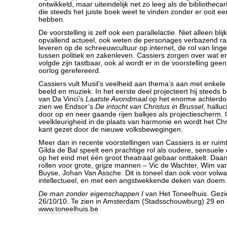
ontwikkeld, maar uiteindelijk net zo leeg als de bibliotheca
die steeds het juiste boek weet te vinden zonder er ooit ee
hebben.
De voorstelling is zelf ook een parallelactie. Niet alleen bli
opvallend actueel, ook weten de personages verbazend r
leveren op de schreeuwcultuur op internet, de rol van ling
tussen politiek en zakenleven. Cassiers zorgen over wat e
volgde zijn tastbaar, ook al wordt er in de voorstelling g
oorlog gerefereerd.
Cassiers vult Musil’s veelheid aan thema’s aan met enkele
beeld en muziek. In het eerste deel projecteert hij steeds
van Da Vinci’s
Laatste Avondmaal
op het enorme achterdoe
zien we Endsor’s
De intocht van Christus in Brussel
, hallu
door op en neer gaande rijen balkjes als projectiescherm.
veelkleurigheid in de plaats van harmonie en wordt het C
kant gezet door de nieuwe volksbewegingen.
Meer dan in recente voorstellingen van Cassiers is er ruim
Gilda de Bal speelt een prachtige rol als oudere, sensuele
op het eind met één groot theatraal gebaar onttakelt. Daar
rollen voor grote, grijze mannen – Vic de Wachter, Wim van
Buyse, Johan Van Assche. Dit is toneel dan ook voor volw
intellectueel, en met een angstwekkende deken van doem.
De man zonder eigenschappen I
van Het Toneelhuis. Gezie
26/10/10. Te zien in Amsterdam (Stadsschouwburg) 29 en 
www.toneelhuis.be