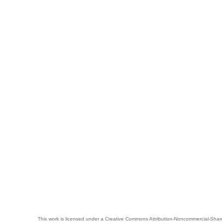
This work is licensed under a
Creative Commons Attribution-Noncommercial-Share