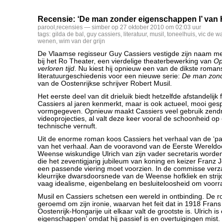
Recensie: ‘De man zonder eigenschappen I’ van 
parool
,
recensies
— simber op 27 oktober 2010 om 02:03 uur
tags:
gilda de bal
,
guy cassiers
,
literatuur
,
musil
,
toneelhuis
,
vic de w
wenen
,
wim van der grijn
De Vlaamse regisseur Guy Cassiers vestigde zijn naam me
bij het Ro Theater, een vierdelige theaterbewerking van
Op
verloren tijd
. Nu kiest hij opnieuw een van de dikste romans
literatuurgeschiedenis voor een nieuwe serie:
De man zon
van de Oostenrijkse schrijver Robert Musil.
Het eerste deel van dit drieluik biedt hetzelfde afstandelijk 
Cassiers al jaren kenmerkt, maar is ook actueel, mooi ges
vormgegeven. Opnieuw maakt Cassiers veel gebruik zend
videoprojecties, al valt deze keer vooral de schoonheid op 
technische vernuft.
Uit de enorme roman koos Cassiers het verhaal van de ‘para
van het verhaal. Aan de vooravond van de Eerste Wereldo
Weense wiskundige Ulrich van zijn vader secretaris word
die het zeventigjarig jubileum van koning en keizer Franz 
een passende viering moet voorzien. In de commisse verz
kleurrijke dwarsdoorsnede van de Weense hofkliek en strij
vaag idealisme, eigenbelang en besluiteloosheid om voorr
Musil en Cassiers schetsen een wereld in ontbinding. De 
geroemd om zijn ironie, waarvan het feit dat in 1918 Frans
Oostenrijk-Hongarije uit elkaar valt de grootste is. Ulrich 
eigenschappen’ omdat hij passief is en overtuigingen mist.