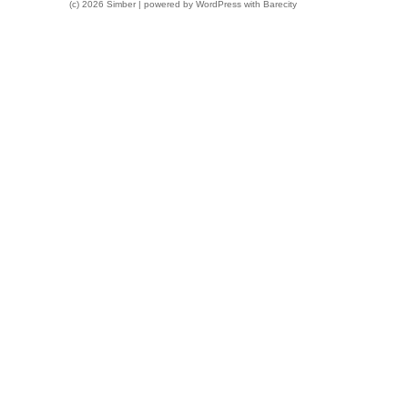
(c) 2026 Simber | powered by
WordPress
with
Barecity