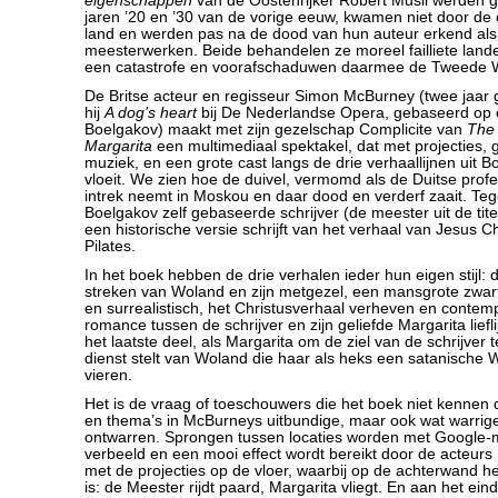
eigenschappen
van de Oostenrijker Robert Musil werden 
jaren ’20 en ’30 van de vorige eeuw, kwamen niet door de
land en werden pas na de dood van hun auteur erkend als l
meesterwerken. Beide behandelen ze moreel failliete land
een catastrofe en voorafschaduwen daarmee de Tweede W
De Britse acteur en regisseur Simon McBurney (twee jaar 
hij
A dog’s heart
bij De Nederlandse Opera, gebaseerd op 
Boelgakov) maakt met zijn gezelschap Complicite van
The
Margarita
een multimediaal spektakel, dat met projecties,
muziek, en een grote cast langs de drie verhaallijnen uit
vloeit. We zien hoe de duivel, vermomd als de Duitse profe
intrek neemt in Moskou en daar dood en verderf zaait. Teg
Boelgakov zelf gebaseerde schrijver (de meester uit de titel
een historische versie schrijft van het verhaal van Jesus C
Pilates.
In het boek hebben de drie verhalen ieder hun eigen stijl: 
streken van Woland en zijn metgezel, een mansgrote zwarte
en surrealistisch, het Christusverhaal verheven en contemp
romance tussen de schrijver en zijn geliefde Margarita liefli
het laatste deel, als Margarita om de ziel van de schrijver 
dienst stelt van Woland die haar als heks een satanische W
vieren.
Het is de vraag of toeschouwers die het boek niet kennen
en thema’s in McBurneys uitbundige, maar ook wat warrig
ontwarren. Sprongen tussen locaties worden met Google-
verbeeld en een mooi effect wordt bereikt door de acteurs 
met de projecties op de vloer, waarbij op de achterwand het
is: de Meester rijdt paard, Margarita vliegt. En aan het ein