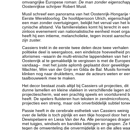
omvangrijke Europese roman:
De man zonder eigenschap
Oostenrijkse schrijver Robert Musil.
Musil schreef een panorama van het Oostenrijk-Hongarije 
Eerste Wereldoorlog. De hoofdpersoon Ulrich, eigenschap
een man zonder overtuigingen, bekijkt het verval van het ke
cynische afstand. Via familierelaties komt hij terecht in ee
zinloos evenement van nationalistische eenheid moet organ
heeft hij een intieme, melancholieke, tegen incest aanschu
zijn zuster.
Cassiers trekt in de eerste twee delen deze twee verhalen 
politieke deel is weergaloos, een eindeloze hoeveelheid pr
aforismes –waarin de multi-etnische lappendeken van het
Oostenrijk al te gemakkelijk te vergissen is met de Europe
vandaag– met het juiste aplomb geplaatst door geweldige 
Wachter, Wim van der Grijn en Gilda de Bal. Musils formele
klinken nog naar drukletters, maar de acteurs weten er ee
taalbouwwerk mee te maken.
Het decor bestaat zoals altijd bij Cassiers uit projecties, dit
dunne lamellen en kleine vlakken in verschillende lagen ach
projectiescherm, wat een prachtig speels en voortdurend 
heeft. De spelers fluisteren hun teksten in zendmicrofoon
projecties een streng, maar ook onverbiddelijk subtiel tone
Passie heeft in de cerebrale esthetiek van Cassiers weinig
over de liefde is toch pijnlijk en een tikje hoopvol door het
Dewispelaere en Liesa Van der Aa. Alle personages drage
met tuigjes, windsels en barokke kettingen en gespen. Ze 
tegen de omwenteling die onvermijdelijk is en die alles wa