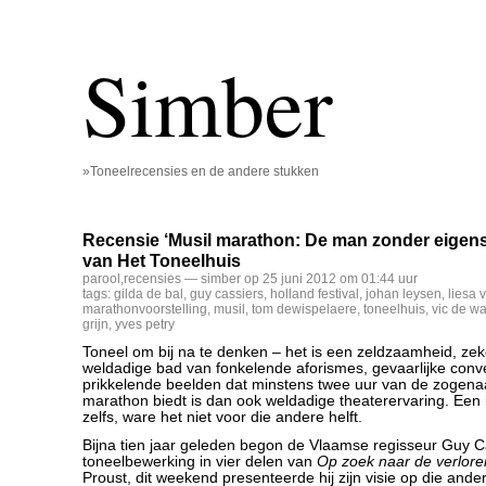
Simber
»Toneelrecensies en de andere stukken
Recensie ‘Musil marathon: De man zonder eigenscha
van Het Toneelhuis
parool
,
recensies
— simber op 25 juni 2012 om 01:44 uur
tags:
gilda de bal
,
guy cassiers
,
holland festival
,
johan leysen
,
liesa 
marathonvoorstelling
,
musil
,
tom dewispelaere
,
toneelhuis
,
vic de wa
grijn
,
yves petry
Toneel om bij na te denken ­– het is een zeldzaamheid, zek
weldadige bad van fonkelende aforismes, gevaarlijke conv
prikkelende beelden dat minstens twee uur van de zogen
marathon biedt is dan ook weldadige theaterervaring. Een i
zelfs, ware het niet voor die andere helft.
Bijna tien jaar geleden begon de Vlaamse regisseur Guy C
toneelbewerking in vier delen van
Op zoek naar de verloren
Proust, dit weekend presenteerde hij zijn visie op die ande