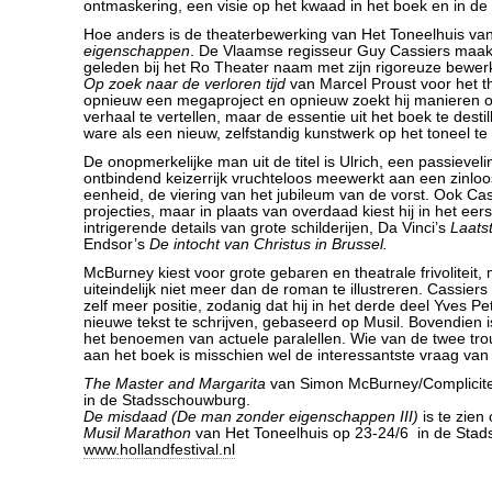
ontmaskering, een visie op het kwaad in het boek en in de
Hoe anders is de theaterbewerking van Het Toneelhuis va
eigenschappen
. De Vlaamse regisseur Guy Cassiers maakte
geleden bij het Ro Theater naam met zijn rigoreuze bewe
Op zoek naar de verloren tijd
van Marcel Proust voor het the
opnieuw een megaproject en opnieuw zoekt hij manieren o
verhaal te vertellen, maar de essentie uit het boek te destil
ware als een nieuw, zelfstandig kunstwerk op het toneel te 
De onopmerkelijke man uit de titel is Ulrich, een passieveli
ontbindend keizerrijk vruchteloos meewerkt aan een zinlo
eenheid, de viering van het jubileum van de vorst. Ook Cas
projecties, maar in plaats van overdaad kiest hij in het eer
intrigerende details van grote schilderijen, Da Vinci’s
Laats
Endsor’s
De intocht van Christus in Brussel
.
McBurney kiest voor grote gebaren en theatrale frivoliteit,
uiteindelijk niet meer dan de roman te illustreren. Cassiers i
zelf meer positie, zodanig dat hij in het derde deel Yves P
nieuwe tekst te schrijven, gebaseerd op Musil. Bovendien is 
het benoemen van actuele paralellen. Wie van de twee tro
aan het boek is misschien wel de interessantste vraag van d
The Master and Margarita
van Simon McBurney/Complicite 
in de Stadsschouwburg.
De misdaad (De man zonder eigenschappen III)
is te zien
Musil Marathon
van Het Toneelhuis op 23-24/6 in de Sta
www.hollandfestival.nl