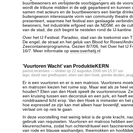
buurtbewoners en verbijsterde voorbijgangers als de voorst
wordt de tribune midden in de wijk geparkeerd en kunnen
samen met acteurs en de buurtbewoners een biertje drinke
buitengewoon interessante vorm van community theatre die
presenteert, waarmee het festival een geslaagde verbindi
bewoners, het industriële erfgoed van de NDSM, en de cul
van de stad, die zich begint te nestelen rond de IJ-kantine.
Over het IJ Festival. Paradiso, stad van de toekomst van 
De engel, de straat en het geluk van Blood for Roses/And
Zeecontainerprogramma. Gezien 8/7/06, het Over het IJ Fe
16/7. Meer informatie op
www.overhetij.nl
‘Vuurtoren Wacht’ van ProduktieKERN
parool
,
recensies
— simber op 22 augustus 2006 om 15:37 uur
tags:
david van griethuysen
,
elien van den hoek
,
gienke deuten
,
jeug
Er is een vuurtoren en er is een matroos. Vuurtorens moe
en matrozen kiezen het ruime sop. Maar wat als ze heel ve
houden? Elien van den Hoek speelt de vuurtorenvrouw. Ze z
een kruising tussen een decorstuk en een jurk, en heeft 
ronddraaiend licht erop. Van den Hoek is mimester en het 
hoe expressief ze zijn kan met alleen haar bovenlijf, wan
verlaat om op reis te gaan.
In deze voorstelling met weinig tekst is de grote kracht, n
gebruik van requisieten. Vuurtoren en matroos hebben een
kleurenschema, zodat hun ochtendritueel een fascinerende
van rode en blauwe washandjes, theemokken en hoofddeks