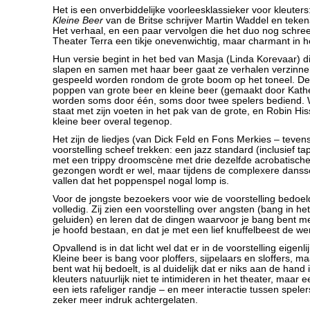
Het is een onverbiddelijke voorleesklassieker voor kleuters
Kleine Beer
van de Britse schrijver Martin Waddel en teken
Het verhaal, en een paar vervolgen die het duo nog schre
Theater Terra een tikje onevenwichtig, maar charmant in h
Hun versie begint in het bed van Masja (Linda Korevaar) di
slapen en samen met haar beer gaat ze verhalen verzinne
gespeeld worden rondom de grote boom op het toneel. De u
poppen van grote beer en kleine beer (gemaakt door Kath
worden soms door één, soms door twee spelers bediend. 
staat met zijn voeten in het pak van de grote, en Robin His
kleine beer overal tegenop.
Het zijn de liedjes (van Dick Feld en Fons Merkies – tevens
voorstelling scheef trekken: een jazz standard (inclusief t
met een trippy droomscène met drie dezelfde acrobatisc
gezongen wordt er wel, maar tijdens de complexere danss
vallen dat het poppenspel nogal lomp is.
Voor de jongste bezoekers voor wie de voorstelling bedoel
volledig. Zij zien een voorstelling over angsten (bang in h
geluiden) en leren dat de dingen waarvoor je bang bent me
je hoofd bestaan, en dat je met een lief knuffelbeest de we
Opvallend is in dat licht wel dat er in de voorstelling eigenlij
Kleine beer is bang voor ploffers, sijpelaars en sloffers, ma
bent wat hij bedoelt, is al duidelijk dat er niks aan de hand 
kleuters natuurlijk niet te intimideren in het theater, maar 
een iets rafeliger randje – en meer interactie tussen spele
zeker meer indruk achtergelaten.