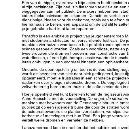
Een van de hippe, overdreven blije acteurs heeft besloten
al zijn bezittingen. Zijn bed, z’n flatscreen televisie en e
weggegeven aan het publiek. De makers hebben een sta
ieders toekomstvisioenen uitkomen. De acteurs vertellen ov
diepzinnige ideeën voor de toekomst, zoals een telefoon 
hiernamaals te bellen, een apparaat om de tijd stil te zett
je je gebroken hart kunt laten repareren.
Paradiso
is een ambitieus project van jeugdheatergroep 
met studenten architectuur en verschillende festivals. De j
maakten vier huizen waartussen het publiek rondloopt en 
scènes gespeeld worden. Zoals een woordloze, natte en p
twee vrouwen die dromen hoeden in een constructie van 1
waterflessen, of een light therapiesessie waarin de toesc
leren ombuigen in een voordeel binnenin een opblaasbare 
Ondanks de open opstelling en toon is de voorstelling nog
wordt als bezoeker van plek naar plek gedirigeerd, krijgt t
opgesmeerd, moet je frustraties in een schoteltje project
nadenken over je eigen utopische dromen. De opgelegde bl
zelfverbetering horen meer thuis in de softe sector dan in 
Hoe je openheid wél kunt bereiken tonen de regisseurs A
Anne Rooschüz met de voorstelling
De engel, de straat en
maakten met bewoners van de Gentiaanpleinbuurt in Ams
publiek zit op een rijdende tribune die door de straten wor
de acteurs/bewoners die planten verplaatsen, worstjes br
barbecue of meezingen met hun iPod. Een jonge vrouw lo
vertelt welke dromen en verhalen ze hebben.
Langzamerhand kom je erachter dat het publiek net zoveel 