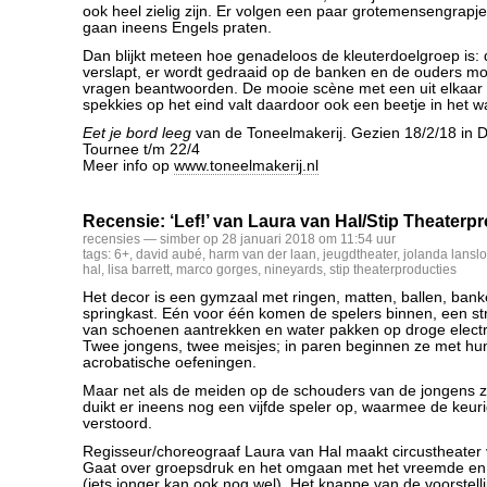
ook heel zielig zijn. Er volgen een paar grotemensengrapj
gaan ineens Engels praten.
Dan blijkt meteen hoe genadeloos de kleuterdoelgroep is: 
verslapt, er wordt gedraaid op de banken en de ouders mo
vragen beantwoorden. De mooie scène met een uit elkaar v
spekkies op het eind valt daardoor ook een beetje in het wa
Eet je bord leeg
van de Toneelmakerij. Gezien 18/2/18 in D
Tournee t/m 22/4
Meer info op
www.toneelmakerij.nl
Recensie: ‘Lef!’ van Laura van Hal/Stip Theaterp
recensies
— simber op 28 januari 2018 om 11:54 uur
tags:
6+
,
david aubé
,
harm van der laan
,
jeugdtheater
,
jolanda lanslo
hal
,
lisa barrett
,
marco gorges
,
nineyards
,
stip theaterproducties
Het decor is een gymzaal met ringen, matten, ballen, ban
springkast. Eén voor één komen de spelers binnen, een st
van schoenen aantrekken en water pakken op droge elect
Twee jongens, twee meisjes; in paren beginnen ze met hu
acrobatische oefeningen.
Maar net als de meiden op de schouders van de jongens z
duikt er ineens nog een vijfde speler op, waarmee de keuri
verstoord.
Regisseur/choreograaf Laura van Hal maakt circustheater
Gaat over groepsdruk en het omgaan met het vreemde en 
(iets jonger kan ook nog wel). Het knappe van de voorstelli