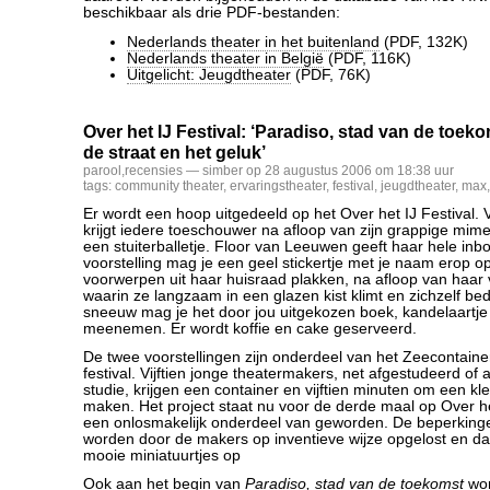
beschikbaar als drie PDF-bestanden:
Nederlands theater in het buitenland
(PDF, 132K)
Nederlands theater in België
(PDF, 116K)
Uitgelicht: Jeugdtheater
(PDF, 76K)
Over het IJ Festival: ‘Paradiso, stad van de toeko
de straat en het geluk’
parool
,
recensies
— simber op 28 augustus 2006 om 18:38 uur
tags:
community theater
,
ervaringstheater
,
festival
,
jeugdtheater
,
max
Er wordt een hoop uitgedeeld op het Over het IJ Festival. 
krijgt iedere toeschouwer na afloop van zijn grappige mi
een stuiterballetje. Floor van Leeuwen geeft haar hele inb
voorstelling mag je een geel stickertje met je naam erop o
voorwerpen uit haar huisraad plakken, na afloop van haar 
waarin ze langzaam in een glazen kist klimt en zichzelf be
sneeuw mag je het door jou uitgekozen boek, kandelaartje of
meenemen. Er wordt koffie en cake geserveerd.
De twee voorstellingen zijn onderdeel van het Zeecontaine
festival. Vijftien jonge theatermakers, net afgestudeerd of
studie, krijgen een container en vijftien minuten om een kle
maken. Het project staat nu voor de derde maal op Over het
een onlosmakelijk onderdeel van geworden. De beperkingen
worden door de makers op inventieve wijze opgelost en dat
mooie miniatuurtjes op
Ook aan het begin van
Paradiso, stad van de toekomst
wor