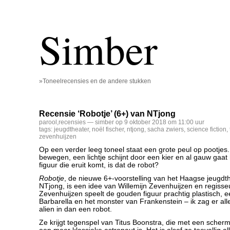
Simber
»Toneelrecensies en de andere stukken
Recensie ‘Robotje’ (6+) van NTjong
parool
,
recensies
— simber op 9 oktober 2018 om 11:00 uur
tags:
jeugdtheater
,
noël fischer
,
ntjong
,
sacha zwiers
,
science fiction
,
zevenhuijzen
Op een verder leeg toneel staat een grote peul op pootjes. Er
bewegen, een lichtje schijnt door een kier en al gauw gaat
figuur die eruit komt, is dat de robot?
Robotje
, de nieuwe 6+-voorstelling van het Haagse jeugd
NTjong, is een idee van Willemijn Zevenhuijzen en regisse
Zevenhuijzen speelt de gouden figuur prachtig plastisch, e
Barbarella en het monster van Frankenstein – ik zag er al
alien in dan een robot.
Ze krijgt tegenspel van Titus Boonstra, die met een sche