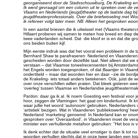
georganiseerd door de Stadsschouwburg, De Krakeling en
Ik werd gevraagd om een column uit te spreken over de ve
Vlaams en Nederlands (jeugd)theater op de laatste dag bi
jeugdtheaterprofessionals. Over die briefwisseling met Wou
ik refereer volgt later meer. NB: Alleen het gesproken woord 
In een aantal brieven die ik uitwissel met (Vlaams theaterc
Hillaert proberen wij samen te meten hoe breed en diep de 
twee vaderlanden scheid. Dat die kloof er is en dat die gro
ons beiden buiten kijf.
Mijn eerste indruk was dat het vooral een probleem in de
Bernhard Shaw te parafraseren: Nederland en Vlaanderen 
gescheiden worden door dezelfde taal. Niet alleen dat we 
verstaan – dat Vlaamse toneelrecensenten bij Amsterdamse 
het Engels worden toegesproken, of dat
Baantjer
in Vlaan
ondertiteld – maar dat woorden hier en daar –zie de bordj
de Krakeling- iets totaal anders betekenen. Oók, juist d
over onze verschillen willen praten. Dat bleek gisteren wee
‘overleg’ tussen Vlaamse en Nederlandse jeugdtheatermak
Pardon: daar ga ik al. Ik noem Goesting een festival voor 
hoor, zeggen de Vlamingen: het gaat om kinderkunst. Ik kri
waar jullie het woord ‘autonoom’ gebruiken, Nederlanders
‘artistiek’ bezigen. Wat in Vlaanderen ‘publiekswerking’ heet
Nederland ‘marketing’ genoemd. In Nederland kan er on
gesproken over ‘Overaanbod’, in Vlaanderen moet de vera
minister een verhullende metafoor gebruiken: “Het bos is v
Ik denk echter dat de situatie veel ernstiger is dan ik tot nu
woorden verhullen slechts dat in onze twee landen een tota