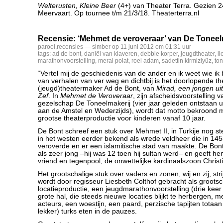
Welterusten, Kleine Beer
(4+) van Theater Terra. Gezien 2
Meervaart. Op tournee t/m 21/3/18.
Theaterterra.nl
Recensie: ‘Mehmet de veroveraar’ van De Toneel
parool
,
recensies
— simber op 11 juni 2012 om 01:31 uur
tags:
ad de bont
,
daniël van klaveren
,
debbie korper
,
jeugdtheater
,
li
marathonvoorstelling
,
meral polat
,
roel adam
,
sadettin kirmiziyüz
,
to
“Vertel mij de geschiedenis van de ander en ik weet wie ik
van verhalen van ver weg en dichtbij is het doorlopende t
(jeugd)theatermaker Ad de Bont, van
Mirad, een jongen ui
Zef
. In
Mehmet de Veroveraar
, zijn afscheidsvoorstelling v
gezelschap De Toneelmakerij (vier jaar geleden ontstaan ui
aan de Amstel en Wederzijds), wordt dat motto bekroond 
grootse theaterproductie voor kinderen vanaf 10 jaar.
De Bont schreef een stuk over Mehmet II, in Turkije nog st
in het westen eerder bekend als wrede veldheer die in 14
veroverde en er een islamitische stad van maakte. De Bon
als zeer jong –hij was 12 toen hij sultan werd– en geeft h
vriend en tegenpool, de onwettelijke kardinaalszoon Christ
Het grootschalige stuk over vaders en zonen, wij en zij, str
wordt door regisseur Liesbeth Colthof gebracht als grootsc
locatieproductie, een jeugdmarathonvoorstelling (drie keer
grote hal, die steeds nieuwe locaties blijkt te herbergen, m
acteurs, een woestijn, een paard, perzische tapijten totaan
lekker) turks eten in de pauzes.