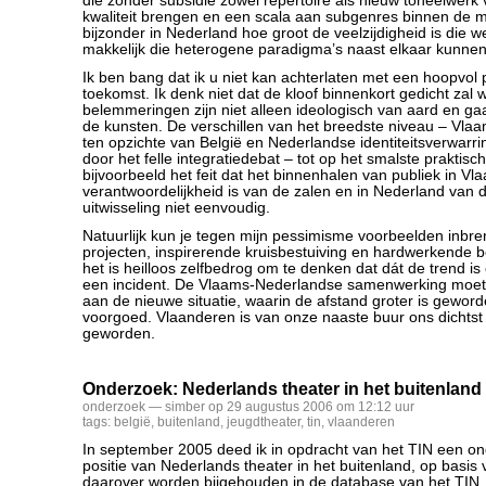
die zonder subsidie zowel repertoire als nieuw toneelwerk 
kwaliteit brengen en een scala aan subgenres binnen de mi
bijzonder in Nederland hoe groot de veelzijdigheid is die w
makkelijk die heterogene paradigma’s naast elkaar kunne
Ik ben bang dat ik u niet kan achterlaten met een hoopvol 
toekomst. Ik denk niet dat de kloof binnenkort gedicht zal
belemmeringen zijn niet alleen ideologisch van aard en g
de kunsten. De verschillen van het breedste niveau – Vlaa
ten opzichte van België en Nederlandse identiteitsverwarri
door het felle integratiedebat – tot op het smalste praktisc
bijvoorbeeld het feit dat het binnenhalen van publiek in V
verantwoordelijkheid is van de zalen en in Nederland van
uitwisseling niet eenvoudig.
Natuurlijk kun je tegen mijn pessimisme voorbeelden inbr
projecten, inspirerende kruisbestuiving en hardwerkende 
het is heilloos zelfbedrog om te denken dat dát de trend is
een incident. De Vlaams-Nederlandse samenwerking moet
aan de nieuwe situatie, waarin de afstand groter is geworde
voorgoed. Vlaanderen is van onze naaste buur ons dichtst b
geworden.
Onderzoek: Nederlands theater in het buitenland
onderzoek
— simber op 29 augustus 2006 om 12:12 uur
tags:
belgië
,
buitenland
,
jeugdtheater
,
tin
,
vlaanderen
In september 2005 deed ik in opdracht van het TIN een o
positie van Nederlands theater in het buitenland, op basis
daarover worden bijgehouden in de database van het TIN. 