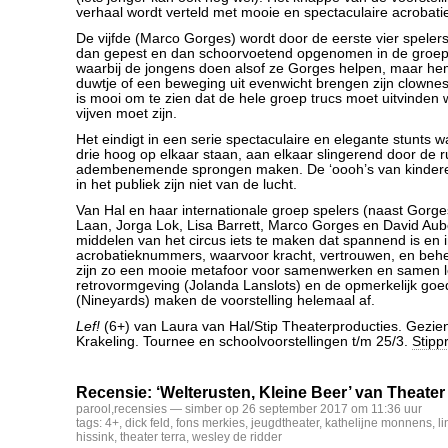
verhaal wordt verteld met mooie en spectaculaire acrobati
De vijfde (Marco Gorges) wordt door de eerste vier speler
dan gepest en dan schoorvoetend opgenomen in de groep.
waarbij de jongens doen alsof ze Gorges helpen, maar h
duwtje of een beweging uit evenwicht brengen zijn clowne
is mooi om te zien dat de hele groep trucs moet uitvinden 
vijven moet zijn.
Het eindigt in een serie spectaculaire en elegante stunts w
drie hoog op elkaar staan, aan elkaar slingerend door de 
adembenemende sprongen maken. De ‘oooh’s van kinder
in het publiek zijn niet van de lucht.
Van Hal en haar internationale groep spelers (naast Gorg
Laan, Jorga Lok, Lisa Barrett, Marco Gorges en David Au
middelen van het circus iets te maken dat spannend is en i
acrobatieknummers, waarvoor kracht, vertrouwen, en beheer
zijn zo een mooie metafoor voor samenwerken en samen 
retrovormgeving (Jolanda Lanslots) en de opmerkelijk go
(Nineyards) maken de voorstelling helemaal af.
Lef!
(6+) van Laura van Hal/Stip Theaterproducties. Gezie
Krakeling. Tournee en schoolvoorstellingen t/m 25/3.
Stipp
Recensie: ‘Welterusten, Kleine Beer’ van Theater
parool
,
recensies
— simber op 26 september 2017 om 11:36 uur
tags:
4+
,
dick feld
,
fons merkies
,
jeugdtheater
,
kathelijne monnens
,
l
hissink
,
theater terra
,
wesley de ridder