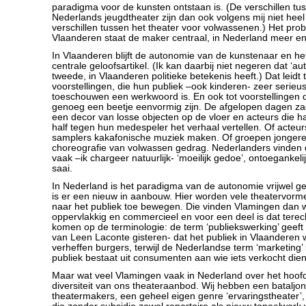
paradigma voor de kunsten ontstaan is. (De verschillen t
Nederlands jeugdtheater zijn dan ook volgens mij niet hee
verschillen tussen het theater voor volwassenen.) Het prob
Vlaanderen staat de maker centraal, in Nederland meer en
In Vlaanderen blijft de autonomie van de kunstenaar en he
centrale geloofsartikel. (Ik kan daarbij niet negeren dat ‘a
tweede, in Vlaanderen politieke betekenis heeft.) Dat leidt 
voorstellingen, die hun publiek –ook kinderen- zeer serie
toeschouwen een werkwoord is. En ook tot voorstellingen
genoeg een beetje eenvormig zijn. De afgelopen dagen za
een decor van losse objecten op de vloer en acteurs die ha
half tegen hun medespeler het verhaal vertellen. Of acteur
samplers kakafonische muziek maken. Of groepen jongere
choreografie van volwassen gedrag. Nederlanders vinden d
vaak –ik chargeer natuurlijk- ‘moeilijk gedoe’, ontoegankeli
saai.
In Nederland is het paradigma van de autonomie vrijwel g
is er een nieuw in aanbouw. Hier worden vele theatervorm
naar het publiek toe bewegen. Die vinden Vlamingen dan 
oppervlakkig en commercieel en voor een deel is dat terec
komen op de terminologie: de term ‘publiekswerking’ geeft 
van Leen Laconte gisteren- dat het publiek in Vlaanderen w
verheffen burgers, terwijl de Nederlandse term ‘marketing’ 
publiek bestaat uit consumenten aan wie iets verkocht dien
Maar wat veel Vlamingen vaak in Nederland over het hoof
diversiteit van ons theateraanbod. Wij hebben een bataljon
theatermakers, een geheel eigen genre ‘ervaringstheater’,