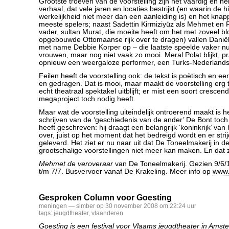
Grootste troeven van de voorstelling zijn het vaardig en he
verhaal, dat vele jaren en locaties bestrijkt (en waarin de h
werkelijkheid niet meer dan een aanleiding is) en het knap
meeste spelers; naast Sadettin Kirmiziyüz als Mehmet en R
vader, sultan Murat, die moeite heeft om het met zoveel bl
opgebouwde Ottomaanse rijk over te dragen) vallen Danië
met name Debbie Korper op – die laatste speelde vaker nu
vrouwen, maar nog niet vaak zo mooi. Meral Polat blijkt, p
opnieuw een weergaloze performer, een Turks-Nederlandse
Feilen heeft de voorstelling ook: de tekst is poëtisch en e
en gedragen. Dat is mooi, maar maakt de voorstelling erg t
echt theatraal spektakel uitblijft; er mist een soort crescen
megaproject toch nodig heeft.
Maar wat de voorstelling uiteindelijk ontroerend maakt is he
schrijven van de ‘geschiedenis van de ander’ De Bont toch 
heeft geschreven: hij draagt een belangrijk ‘koninkrijk’ van
over, juist op het moment dat het bedreigd wordt en er str
geleverd. Het ziet er nu naar uit dat De Toneelmakerij in d
grootschalige voorstellingen niet meer kan maken. En dat 
Mehmet de veroveraar
van De Toneelmakerij. Gezien 9/6/1
t/m 7/7. Busvervoer vanaf De Krakeling. Meer info op
www.
Gesproken Column voor Goesting
meningen
— simber op 30 november 2008 om 22:24 uur
tags:
jeugdtheater
,
vlaanderen
Goesting is een festival voor Vlaams jeugdtheater in Amst