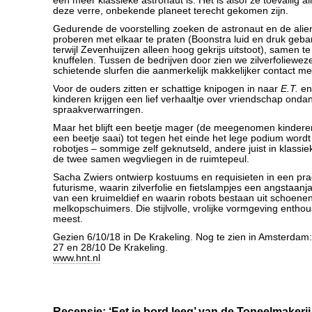
een meer klassieke astronaut is. Het is alsof ze toevallig all
deze verre, onbekende planeet terecht gekomen zijn.
Gedurende de voorstelling zoeken de astronaut en de alie
proberen met elkaar te praten (Boonstra luid en druk geba
terwijl Zevenhuijzen alleen hoog gekrijs uitstoot), samen t
knuffelen. Tussen de bedrijven door zien we zilverfolieweze
schietende slurfen die aanmerkelijk makkelijker contact m
Voor de ouders zitten er schattige knipogen in naar
E.T.
en
kinderen krijgen een lief verhaaltje over vriendschap onda
spraakverwarringen.
Maar het blijft een beetje mager (de meegenomen kinderen
een beetje saai) tot tegen het einde het lege podium wordt
robotjes – sommige zelf geknutseld, andere juist in klassieke
de twee samen wegvliegen in de ruimtepeul.
Sacha Zwiers ontwierp kostuums en requisieten in een pra
futurisme, waarin zilverfolie en fietslampjes een angsta
van een kruimeldief en waarin robots bestaan uit schoen
melkopschuimers. Die stijlvolle, vrolijke vormgeving entho
meest.
Gezien 6/10/18 in De Krakeling. Nog te zien in Amsterdam
27 en 28/10 De Krakeling.
www.hnt.nl
Recensie: ‘Eet je bord leeg’ van de Toneelmakerij