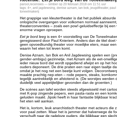
parool
,
recensies
— simber op 20 februari 2018 om 11:51 uur
tags:
4+
,
anil jagdewsing
,
denise aznam
,
ian bok
,
jeugdtheater
,
paul
toneelmakerij
Het grappige van kleutertheater is dat het publiek absurde 
onlogische overgangen voor volkomen normaal aanneemt,
theaterconventies – zoals een pow!-geluidseffectje bij ee
enorme vragen oproepen.
Eet je bord leeg
is een 4+ voorstelling van De Toneelmaker
geregisseerd door Paul Knieriem. Anders dan de titel doet
geen opvoedkundig theater voor moeilijke eters, maar ee
waarin het eten tot leven komt.
Denise Aznam, Ian Bok en Anil Jagdewsing spelen een (pret
gender-ambigu) gezinnetje, met Aznam als de eet-onwillige 
ieder nieuw bord dat wordt opgediend afwijst en op het ho
ouders deponeert. De drie praten een raar eigen taaltje dat
omdat je het nog net een beetje kunt volgen. Decorontwe
maakte prachtig nep-eten – rode pepers, steaks, komkom
tegelijk aantrekkelijk en afstotend is. (De worstjes werden 
duidelijk veel appetijtelijker gevonden dan de groenten.)
De scènes aan tafel worden steeds afgewisseld met cart
met K-pop zingende pepers, een pasta-rasta en een komk
geluiden maakt. Jipski heeft in haar fantastie blijkbaar k
het eten wél aankan.
Het is, kortom, leuk anarchistisch theater met acteurs die z
voor paal zetten. Maar het is jammer dat halverwege de fo
verschuift naar de radeloze ouders, die blijkbaar een slech