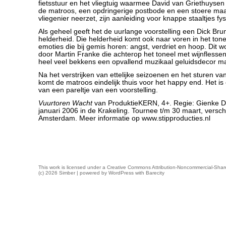
fietsstuur en het vliegtuig waarmee David van Griethuyse
de matroos, een opdringerige postbode en een stoere maa
vliegenier neerzet, zijn aanleiding voor knappe staaltjes fy
Als geheel geeft het de uurlange voorstelling een Dick Bru
helderheid. Die helderheid komt ook naar voren in het ton
emoties die bij gemis horen: angst, verdriet en hoop. Dit 
door Martin Franke die achterop het toneel met wijnflesse
heel veel bekkens een opvallend muzikaal geluidsdecor m
Na het verstrijken van ettelijke seizoenen en het sturen v
komt de matroos eindelijk thuis voor het happy end. Het is e
van een pareltje van een voorstelling.
Vuurtoren Wacht
van ProduktieKERN, 4+. Regie: Gienke D
januari 2006 in de Krakeling. Tournee t/m 30 maart, versc
Amsterdam. Meer informatie op www.stipproducties.nl
This work is licensed under a
Creative Commons Attribution-Noncommercial-Share
(c) 2026 Simber | powered by
WordPress
with
Barecity