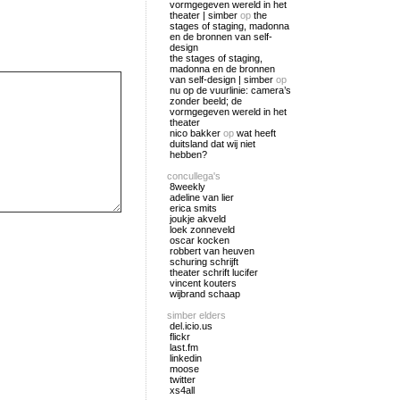
vormgegeven wereld in het
theater | simber
op
the
stages of staging, madonna
en de bronnen van self-
design
the stages of staging,
madonna en de bronnen
van self-design | simber
op
nu op de vuurlinie: camera’s
zonder beeld; de
vormgegeven wereld in het
theater
nico bakker
op
wat heeft
duitsland dat wij niet
hebben?
concullega's
8weekly
adeline van lier
erica smits
joukje akveld
loek zonneveld
oscar kocken
robbert van heuven
schuring schrijft
theater schrift lucifer
vincent kouters
wijbrand schaap
simber elders
del.icio.us
flickr
last.fm
linkedin
moose
twitter
xs4all