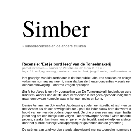
Simber
»Toneelrecensies en de andere stukken
Recensie: ‘Eet je bord leeg’ van de Toneelmakerij
parool
,
recensies
— simber op 20 februari 2018 om 11:51 uur
tags:
4+
,
anil jagdewsing
,
denise aznam
,
ian bok
,
jeugdtheater
,
paul knieriem
,
s
Het grappige van kleutertheater is dat het publiek absurde situaties en onlo
volkomen normaal aanneemt, maar dat basale theaterconventies – zoals een p
een vechtbeweging – enorme vragen oproepen.
Eet je bord leeg
is een 4+ voorstelling van De Toneelmakerij, bedacht en ger
Knieriem. Anders dan de titel doet vermoeden is het geen opvoedkundig theate
maar een dwaze komedie waarin het eten tot leven komt.
Denise Aznam, Ian Bok en Anil Jagdewsing spelen een (prettig etnisch- en g
met Aznam als de eet-onwillige kleuter Jipski die ieder nieuw bord dat wordt 
hoofd van een van de ouders deponeert. De drie praten een raar eigen taaltje
je het nog net een beetje kunt volgen. Decorontwerper Sasha Zwiers maakte
pepers, steaks, komkommers en peren – dat tegelijk aantrekkelijk en afstote
door het publiek duidelijk veel appetijtelijker gevonden dan de groenten.)
De scènes aan tafel worden steeds afgewisseld met cartooneske nummers 