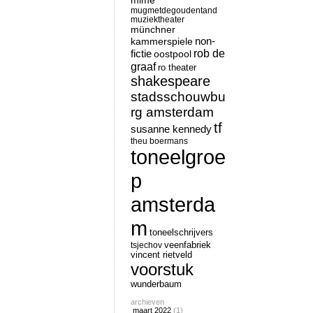
mime
mugmetdegoudentand
muziektheater
münchner
non-
kammerspiele
rob de
fictie
oostpool
graaf
ro theater
shakespeare
stadsschouwbu
rg amsterdam
tf
susanne kennedy
theu boermans
toneelgroe
p
amsterda
m
toneelschrijvers
tsjechov
veenfabriek
vincent rietveld
voorstuk
wunderbaum
archieven
maart 2022
(1)