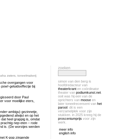
zoeken
asha zwiers
,
toneelmakerij
simon van den berg is
gische overgangen voor
hoofdredacteur van
ow!-geluidseffectje bij
theaterkrant
en coördinator
theater van
podiumkunst.net
.
ooit was hij een van de
egisseerd door Paul
oprichters van
moose
en
r voor moeilijke eters,
later toneelrecensent van
het
parool
. dit is een
verzamelplek voor zijn
ender-ambigu) gezinnetje,
stukken. in 2025 kreeg hij de
opgediend afwijst en op het
prosceniumprijs
voor zijn
 dat heel grappig is, omdat
werk.
 prachtig nep-eten – rode
nd is. (De worstjes werden
meer info
english info
met K-pop zingende