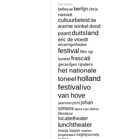
tag cloud
berlijn
chris
bellevue
nietvelt
cultuurbeleid
de
warme winkel
dood
duitsland
paard
eric de vroedt
ervaringstheater
festival
film op
frascati
toneel
gerardjan rijnders
het nationale
holland
toneel
festival
ivo
van hove
johan
jaaroverzicht
simons
laura van dolron
literatuur
locatietheater
lunchtheater
manja topper
marien
mightysociety
jongewaard