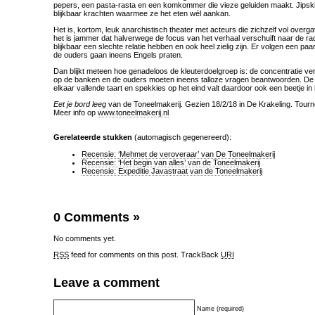
pepers, een pasta-rasta en een komkommer die vieze geluiden maakt. Jipski h
blijkbaar krachten waarmee ze het eten wél aankan.
Het is, kortom, leuk anarchistisch theater met acteurs die zichzelf vol overg
het is jammer dat halverwege de focus van het verhaal verschuift naar de ra
blijkbaar een slechte relatie hebben en ook heel zielig zijn. Er volgen een p
de ouders gaan ineens Engels praten.
Dan blijkt meteen hoe genadeloos de kleuterdoelgroep is: de concentratie ver
op de banken en de ouders moeten ineens talloze vragen beantwoorden. De
elkaar vallende taart en spekkies op het eind valt daardoor ook een beetje in 
Eet je bord leeg
van de Toneelmakerij. Gezien 18/2/18 in De Krakeling. Tourn
Meer info op
www.toneelmakerij.nl
Gerelateerde stukken
(automagisch gegenereerd):
Recensie: ‘Mehmet de veroveraar’ van De Toneelmakerij
Recensie: ‘Het begin van alles’ van de Toneelmakerij
Recensie: Expeditie Javastraat van de Toneelmakerij
0 Comments
»
No comments yet.
RSS
feed for comments on this post.
TrackBack
URI
Leave a comment
Name (required)