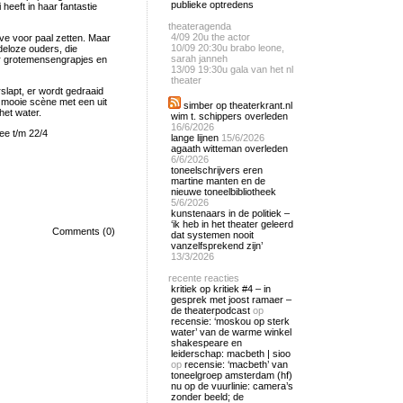
publieke optredens
eeft in haar fantastie
theateragenda
4/09
20u the actor
ave voor paal zetten. Maar
10/09
20:30u brabo leone,
deloze ouders, die
sarah janneh
aar grotemensengrapjes en
13/09
19:30u gala van het nl
theater
slapt, er wordt gedraaid
 mooie scène met een uit
simber op theaterkrant.nl
het water.
wim t. schippers overleden
16/6/2026
ee t/m 22/4
lange lijnen
15/6/2026
agaath witteman overleden
6/6/2026
toneelschrijvers eren
martine manten en de
nieuwe toneelbibliotheek
5/6/2026
kunstenaars in de politiek –
‘ik heb in het theater geleerd
Comments (0)
dat systemen nooit
vanzelfsprekend zijn’
13/3/2026
recente reacties
kritiek op kritiek #4 – in
gesprek met joost ramaer –
de theaterpodcast
op
recensie: ‘moskou op sterk
water’ van de warme winkel
shakespeare en
leiderschap: macbeth | sioo
op
recensie: ‘macbeth’ van
toneelgroep amsterdam (hf)
nu op de vuurlinie: camera’s
zonder beeld; de