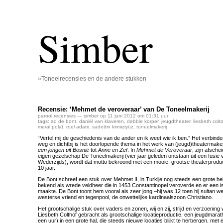
Simber
»Toneelrecensies en de andere stukken
Recensie: ‘Mehmet de veroveraar’ van De Toneelmakerij
parool
,
recensies
— simber op 11 juni 2012 om 01:31 uur
tags:
ad de bont
,
daniël van klaveren
,
debbie korper
,
jeugdtheater
,
liesbeth colto
meral polat
,
roel adam
,
sadettin kirmiziyüz
,
toneelmakerij
“Vertel mij de geschiedenis van de ander en ik weet wie ik ben.” Het verbind
weg en dichtbij is het doorlopende thema in het werk van (jeugd)theatermak
een jongen uit Bosnië
tot
Anne en Zef
. In
Mehmet de Veroveraar
, zijn afsche
eigen gezelschap De Toneelmakerij (vier jaar geleden ontstaan uit een fusie
Wederzijds), wordt dat motto bekroond met een mooie, grootse theaterproduc
10 jaar.
De Bont schreef een stuk over Mehmet II, in Turkije nog steeds een grote hel
bekend als wrede veldheer die in 1453 Constantinopel veroverde en er een i
maakte. De Bont toont hem vooral als zeer jong –hij was 12 toen hij sultan 
westerse vriend en tegenpool, de onwettelijke kardinaalszoon Christiano.
Het grootschalige stuk over vaders en zonen, wij en zij, strijd en verzoening
Liesbeth Colthof gebracht als grootschalige locatieproductie, een jeugdmarath
een uur) in een grote hal, die steeds nieuwe locaties blijkt te herbergen, met 