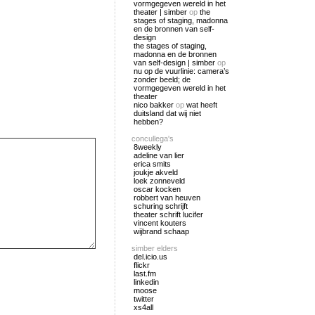
vormgegeven wereld in het
theater | simber
op
the
stages of staging, madonna
en de bronnen van self-
design
the stages of staging,
madonna en de bronnen
van self-design | simber
op
nu op de vuurlinie: camera’s
zonder beeld; de
vormgegeven wereld in het
theater
nico bakker
op
wat heeft
duitsland dat wij niet
hebben?
concullega's
8weekly
adeline van lier
erica smits
joukje akveld
loek zonneveld
oscar kocken
robbert van heuven
schuring schrijft
theater schrift lucifer
vincent kouters
wijbrand schaap
simber elders
del.icio.us
flickr
last.fm
linkedin
moose
twitter
xs4all