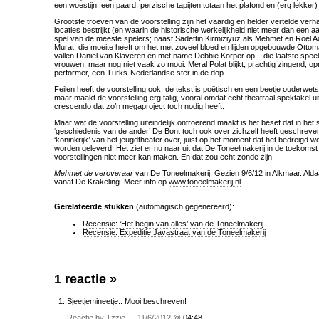
een woestijn, een paard, perzische tapijten totaan het plafond en (erg lekker)
Grootste troeven van de voorstelling zijn het vaardig en helder vertelde verha
locaties bestrijkt (en waarin de historische werkelijkheid niet meer dan een a
spel van de meeste spelers; naast Sadettin Kirmiziyüz als Mehmet en Roel Ad
Murat, die moeite heeft om het met zoveel bloed en lijden opgebouwde Ottoma
vallen Daniël van Klaveren en met name Debbie Korper op – die laatste speel
vrouwen, maar nog niet vaak zo mooi. Meral Polat blijkt, prachtig zingend, 
performer, een Turks-Nederlandse ster in de dop.
Feilen heeft de voorstelling ook: de tekst is poëtisch en een beetje ouderwet
maar maakt de voorstelling erg talig, vooral omdat echt theatraal spektakel uitb
crescendo dat zo’n megaproject toch nodig heeft.
Maar wat de voorstelling uiteindelijk ontroerend maakt is het besef dat in het
‘geschiedenis van de ander’ De Bont toch ook over zichzelf heeft geschreven:
‘koninkrijk’ van het jeugdtheater over, juist op het moment dat het bedreigd wo
worden geleverd. Het ziet er nu naar uit dat De Toneelmakerij in de toekomst
voorstellingen niet meer kan maken. En dat zou echt zonde zijn.
Mehmet de veroveraar
van De Toneelmakerij. Gezien 9/6/12 in Alkmaar. Alda
vanaf De Krakeling. Meer info op
www.toneelmakerij.nl
Gerelateerde stukken
(automagisch gegenereerd):
Recensie: ‘Het begin van alles’ van de Toneelmakerij
Recensie: Expeditie Javastraat van de Toneelmakerij
1 reactie
»
Sjeetjemineetje.. Mooi beschreven!
Reactie by Tzzie — 11/6/2012 @
04:48