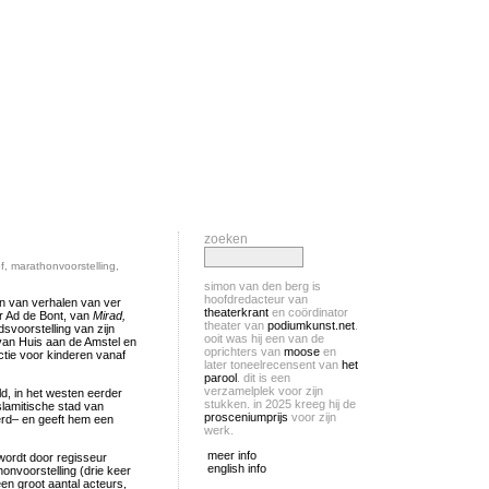
zoeken
f
,
marathonvoorstelling
,
simon van den berg is
hoofdredacteur van
en van verhalen van ver
theaterkrant
en coördinator
er Ad de Bont, van
Mirad,
theater van
podiumkunst.net
.
idsvoorstelling van zijn
ooit was hij een van de
 van Huis aan de Amstel en
oprichters van
moose
en
tie voor kinderen vanaf
later toneelrecensent van
het
parool
. dit is een
verzamelplek voor zijn
d, in het westen eerder
stukken. in 2025 kreeg hij de
slamitische stad van
prosceniumprijs
voor zijn
werd– en geeft hem een
werk.
meer info
 wordt door regisseur
english info
onvoorstelling (drie keer
een groot aantal acteurs,