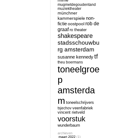
mime
mugmetdegoudentand
muziektheater
münchner
non-
kammerspiele
rob de
fictie
oostpool
graaf
ro theater
shakespeare
stadsschouwbu
rg amsterdam
tf
susanne kennedy
theu boermans
toneelgroe
p
amsterda
m
toneelschrijvers
tsjechov
veenfabriek
vincent rietveld
voorstuk
wunderbaum
archieven
maart 2022
(1)