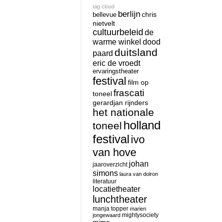
tag cloud
berlijn
chris
bellevue
nietvelt
cultuurbeleid
de
warme winkel
dood
duitsland
paard
eric de vroedt
ervaringstheater
festival
film op
frascati
toneel
gerardjan rijnders
het nationale
holland
toneel
festival
ivo
van hove
johan
jaaroverzicht
simons
laura van dolron
literatuur
locatietheater
lunchtheater
manja topper
marien
mightysociety
jongewaard