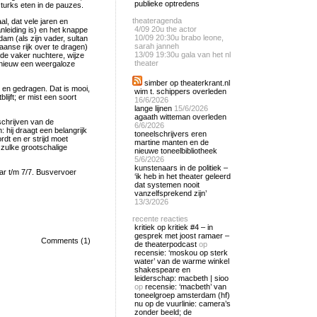
publieke optredens
 turks eten in de pauzes.
theateragenda
al, dat vele jaren en
4/09
20u the actor
anleiding is) en het knappe
10/09
20:30u brabo leone,
am (als zijn vader, sultan
sarah janneh
anse rijk over te dragen)
13/09
19:30u gala van het nl
de vaker nuchtere, wijze
theater
opnieuw een weergaloze
simber op theaterkrant.nl
s en gedragen. Dat is mooi,
wim t. schippers overleden
lijft; er mist een soort
16/6/2026
lange lijnen
15/6/2026
agaath witteman overleden
 schrijven van de
6/6/2026
 hij draagt een belangrijk
toneelschrijvers eren
rdt en er strijd moet
martine manten en de
 zulke grootschalige
nieuwe toneelbibliotheek
5/6/2026
kunstenaars in de politiek –
ar t/m 7/7. Busvervoer
‘ik heb in het theater geleerd
dat systemen nooit
vanzelfsprekend zijn’
13/3/2026
recente reacties
kritiek op kritiek #4 – in
gesprek met joost ramaer –
Comments (1)
de theaterpodcast
op
recensie: ‘moskou op sterk
water’ van de warme winkel
shakespeare en
leiderschap: macbeth | sioo
op
recensie: ‘macbeth’ van
toneelgroep amsterdam (hf)
nu op de vuurlinie: camera’s
zonder beeld; de