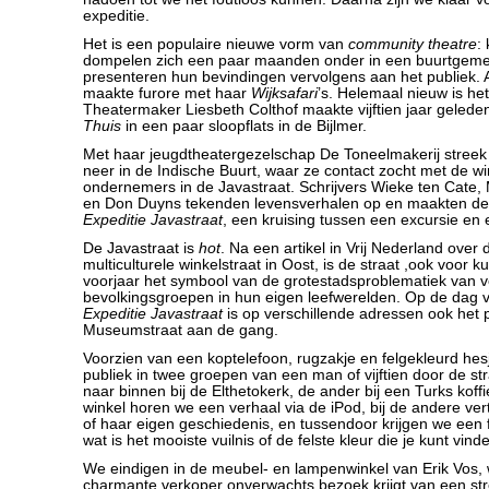
expeditie.
Het is een populaire nieuwe vorm van
community theatre
:
dompelen zich een paar maanden onder in een buurtgem
presenteren hun bevindingen vervolgens aan het publiek.
maakte furore met haar
Wijksafari
’s. Helemaal nieuw is het
Theatermaker Liesbeth Colthof maakte vijftien jaar geleden
Thuis
in een paar sloopflats in de Bijlmer.
Met haar jeugdtheatergezelschap De Toneelmakerij streek C
neer in de Indische Buurt, waar ze contact zocht met de wi
ondernemers in de Javastraat. Schrijvers Wieke ten Cate
en Don Duyns tekenden levensverhalen op en maakten de 
Expeditie Javastraat
, een kruising tussen een excursie en 
De Javastraat is
hot
. Na een artikel in Vrij Nederland over 
multiculturele winkelstraat in Oost, is de straat ,ook voor k
voorjaar het symbool van de grotestadsproblematiek van v
bevolkingsgroepen in hun eigen leefwerelden. Op de dag 
Expeditie Javastraat
is op verschillende adressen ook het p
Museumstraat aan de gang.
Voorzien van een koptelefoon, rugzakje en felgekleurd hes
publiek in twee groepen van een man of vijftien door de st
naar binnen bij de Elthetokerk, de ander bij een Turks koffi
winkel horen we een verhaal via de iPod, bij de andere vert
of haar eigen geschiedenis, en tussendoor krijgen we een 
wat is het mooiste vuilnis of de felste kleur die je kunt vind
We eindigen in de meubel- en lampenwinkel van Erik Vos, 
charmante verkoper onverwachts bezoek krijgt van een st