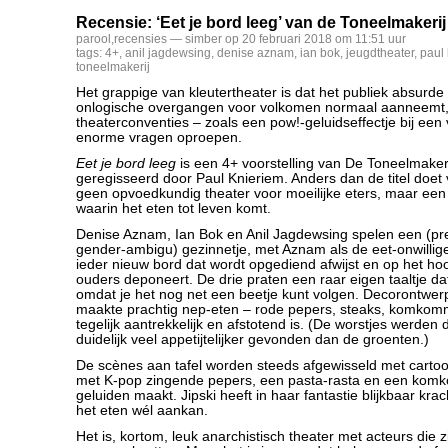
Recensie: ‘Eet je bord leeg’ van de Toneelmakerij
parool
,
recensies
— simber op 20 februari 2018 om 11:51 uur
tags:
4+
,
anil jagdewsing
,
denise aznam
,
ian bok
,
jeugdtheater
,
paul
toneelmakerij
Het grappige van kleutertheater is dat het publiek absurde 
onlogische overgangen voor volkomen normaal aanneemt,
theaterconventies – zoals een pow!-geluidseffectje bij ee
enorme vragen oproepen.
Eet je bord leeg
is een 4+ voorstelling van De Toneelmaker
geregisseerd door Paul Knieriem. Anders dan de titel doet
geen opvoedkundig theater voor moeilijke eters, maar ee
waarin het eten tot leven komt.
Denise Aznam, Ian Bok en Anil Jagdewsing spelen een (pret
gender-ambigu) gezinnetje, met Aznam als de eet-onwillige 
ieder nieuw bord dat wordt opgediend afwijst en op het ho
ouders deponeert. De drie praten een raar eigen taaltje dat
omdat je het nog net een beetje kunt volgen. Decorontwe
maakte prachtig nep-eten – rode pepers, steaks, komkom
tegelijk aantrekkelijk en afstotend is. (De worstjes werden 
duidelijk veel appetijtelijker gevonden dan de groenten.)
De scènes aan tafel worden steeds afgewisseld met cart
met K-pop zingende pepers, een pasta-rasta en een komk
geluiden maakt. Jipski heeft in haar fantastie blijkbaar k
het eten wél aankan.
Het is, kortom, leuk anarchistisch theater met acteurs die z