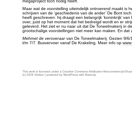
megaproject toch nodig heeft.
Maar wat de voorstelling uiteindelijk ontroerend maakt is he
schrijven van de ‘geschiedenis van de ander’ De Bont toch 
heeft geschreven: hij draagt een belangrijk ‘koninkrijk’ van
over, juist op het moment dat het bedreigd wordt en er str
geleverd. Het ziet er nu naar uit dat De Toneelmakerij in d
grootschalige voorstellingen niet meer kan maken. En dat 
Mehmet de veroveraar
van De Toneelmakerij. Gezien 9/6/1
t/m 7/7. Busvervoer vanaf De Krakeling. Meer info op
www.
This work is licensed under a
Creative Commons Attribution-Noncommercial-Share
(c) 2026 Simber | powered by
WordPress
with
Barecity