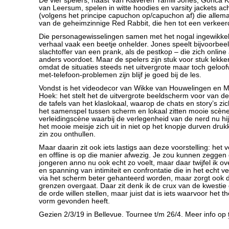
De vier spelers, naast Van Klaveren Yamill Jones, Gonca K
van Leersum, spelen in witte hoodies en varsity jackets ach
(volgens het principe capuchon op/capuchon af) die allem
van de geheimzinnige Red Rabbit, die hen tot een verkeerde
Die personagewisselingen samen met het nogal ingewikkel
verhaal vaak een beetje onhelder. Jones speelt bijvoorbee
slachtoffer van een prank, als de pestkop – die zich onlin
anders voordoet. Maar de spelers zijn stuk voor stuk lekke
omdat de situaties steeds net uitvergrote maar toch geloo
met-telefoon-problemen zijn blijf je goed bij de les.
Vondst is het videodecor van Wikke van Houwelingen en M
Hoek: het stelt het de uitvergrote beeldscherm voor van d
de tafels van het klaslokaal, waarop de chats en story’s zi
het samenspel tussen scherm en lokaal zitten mooie scène
verleidingscène waarbij de verlegenheid van de nerd nu hij
het mooie meisje zich uit in niet op het knopje durven dru
zin zou onthullen.
Maar daarin zit ook iets lastigs aan deze voorstelling: het v
en offline is op die manier afwezig. Je zou kunnen zeggen 
jongeren anno nu ook echt zo voelt, maar daar twijfel ik o
en spanning van intimiteit en confrontatie die in het echt vee
via het scherm beter gehanteerd worden, maar zorgt ook da
grenzen overgaat. Daar zit denk ik de crux van de kwestie
de orde willen stellen, maar juist dat is iets waarvoor het 
vorm gevonden heeft.
Gezien 2/3/19 in Bellevue. Tournee t/m 26/4. Meer info op