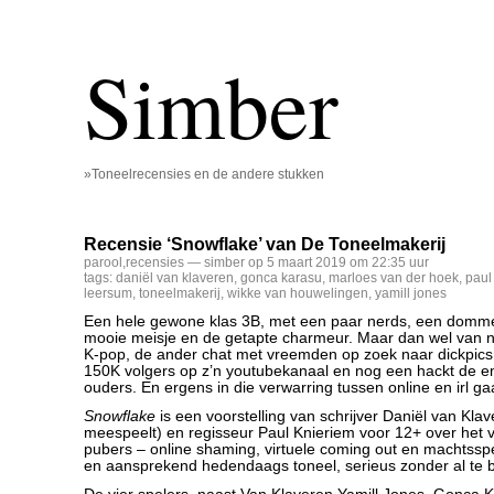
Simber
»Toneelrecensies en de andere stukken
Recensie ‘Snowflake’ van De Toneelmakerij
parool
,
recensies
— simber op 5 maart 2019 om 22:35 uur
tags:
daniël van klaveren
,
gonca karasu
,
marloes van der hoek
,
paul
leersum
,
toneelmakerij
,
wikke van houwelingen
,
yamill jones
Een hele gewone klas 3B, met een paar nerds, een domme
mooie meisje en de getapte charmeur. Maar dan wel van n
K-pop, de ander chat met vreemden op zoek naar dickpics
150K volgers op z’n youtubekanaal en nog een hackt de e
ouders. En ergens in die verwarring tussen online en irl gaa
Snowflake
is een voorstelling van schrijver Daniël van Klav
meespeelt) en regisseur Paul Knieriem voor 12+ over het v
pubers – online shaming, virtuele coming out en machtsspel
en aansprekend hedendaags toneel, serieus zonder al te be