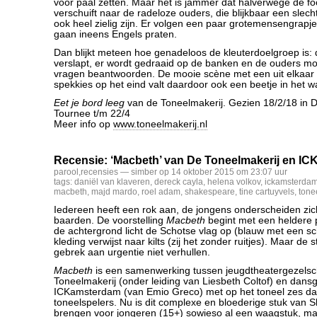
voor paal zetten. Maar het is jammer dat halverwege de fo
verschuift naar de radeloze ouders, die blijkbaar een slech
ook heel zielig zijn. Er volgen een paar grotemensengrapj
gaan ineens Engels praten.
Dan blijkt meteen hoe genadeloos de kleuterdoelgroep is: 
verslapt, er wordt gedraaid op de banken en de ouders mo
vragen beantwoorden. De mooie scène met een uit elkaar v
spekkies op het eind valt daardoor ook een beetje in het wa
Eet je bord leeg
van de Toneelmakerij. Gezien 18/2/18 in D
Tournee t/m 22/4
Meer info op
www.toneelmakerij.nl
Recensie: ‘Macbeth’ van De Toneelmakerij en I
parool
,
recensies
— simber op 14 oktober 2015 om 23:07 uur
tags:
daniël van klaveren
,
dereck cayla
,
helena volkov
,
ickamsterda
macbeth
,
majd mardo
,
roel adam
,
shakespeare
,
tine cartuyvels
,
tone
Iedereen heeft een rok aan, de jongens onderscheiden zic
baarden. De voorstelling
Macbeth
begint met een heldere 
de achtergrond licht de Schotse vlag op (blauw met een sc
kleding verwijst naar kilts (zij het zonder ruitjes). Maar de s
gebrek aan urgentie niet verhullen.
Macbeth
is een samenwerking tussen jeugdtheatergezels
Toneelmakerij (onder leiding van Liesbeth Coltof) en dans
ICKamsterdam (van Emio Greco) met op het toneel zes da
toneelspelers. Nu is dit complexe en bloederige stuk van
brengen voor jongeren (15+) sowieso al een waagstuk, ma