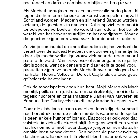
nog toneel en dans te combineren blijkt een brug te ver.
Als Macbeth terugkeert van een succesvolle oorlog komt h
tegen die hem een glorieuze toekomst voorspellen: hij zal
Schotland worden. Macbeth en zijn vriend Banquo worden
acteurs, de geesten zijn dansers. Dat is op zich een mooi 
toneelspelers verbeelden de wereld van rede en het banal
wereld van het bovennatuurlijke en het ongrijpbare. Maar 
de geesten krijgen een
voice over
door de andere acteurs.
Zo zie je continu dat de dans illustratie is bij het verhaal d
vertelt over de soldaat Macbeth die door een glimmertje 
door zijn machtswellustige vrouw zich naar de troon moor
paranoïde wordt. Van
cross-over
of samengaan is eigenlij
dat is zonde, want de dansers zijn daar echt te goed voor.
pirouettes zijgen ze neer als Macbeth over het slagveld ver
herhalen Helena Volkov en Dereck Cayla als de twee gees
geïsoleerde bewegingen.
Ook de toneelspelers doen hun best. Majd Mardo als Macbe
moeilijk peilbaar en juist daarom aantrekkelijk; mooi is de
tegelijk nuchtere en charismatische Daniël van Klaveren als
Banquo. Tine Cartuyvels speelt Lady Macbeth gepast
over
Door die disbalans tussen toneel en dans krijgt de voorstel
nog benadrukt door de stalen meubels waarmee de speler
is geen enkele humor of losheid. Dat zorgt er ook voor da
volstrekt in zichzelf gekeerd blijft. Nergens wordt een ver
het hier en nu of met hedendaagse jongemannen die zich 
ambitie laten aanwakkeren. Dan helpen de paar verwijzin
de choreografie ook niet. Er vloeit bloed, maar ook weer zo 