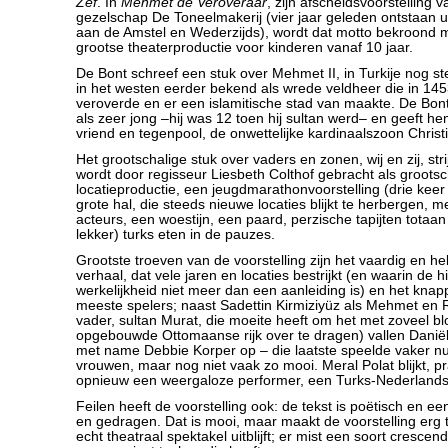
Zef
. In
Mehmet de Veroveraar
, zijn afscheidsvoorstelling v
gezelschap De Toneelmakerij (vier jaar geleden ontstaan ui
aan de Amstel en Wederzijds), wordt dat motto bekroond 
grootse theaterproductie voor kinderen vanaf 10 jaar.
De Bont schreef een stuk over Mehmet II, in Turkije nog st
in het westen eerder bekend als wrede veldheer die in 14
veroverde en er een islamitische stad van maakte. De Bon
als zeer jong –hij was 12 toen hij sultan werd– en geeft h
vriend en tegenpool, de onwettelijke kardinaalszoon Christ
Het grootschalige stuk over vaders en zonen, wij en zij, str
wordt door regisseur Liesbeth Colthof gebracht als grootsc
locatieproductie, een jeugdmarathonvoorstelling (drie keer
grote hal, die steeds nieuwe locaties blijkt te herbergen, m
acteurs, een woestijn, een paard, perzische tapijten totaan
lekker) turks eten in de pauzes.
Grootste troeven van de voorstelling zijn het vaardig en he
verhaal, dat vele jaren en locaties bestrijkt (en waarin de h
werkelijkheid niet meer dan een aanleiding is) en het knap
meeste spelers; naast Sadettin Kirmiziyüz als Mehmet en R
vader, sultan Murat, die moeite heeft om het met zoveel bl
opgebouwde Ottomaanse rijk over te dragen) vallen Danië
met name Debbie Korper op – die laatste speelde vaker nu
vrouwen, maar nog niet vaak zo mooi. Meral Polat blijkt, p
opnieuw een weergaloze performer, een Turks-Nederlandse
Feilen heeft de voorstelling ook: de tekst is poëtisch en e
en gedragen. Dat is mooi, maar maakt de voorstelling erg t
echt theatraal spektakel uitblijft; er mist een soort crescen