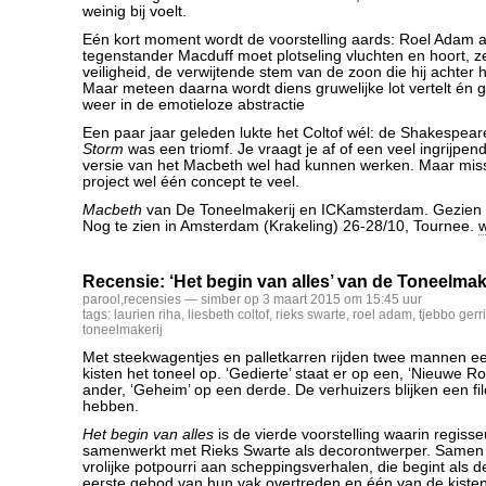
weinig bij voelt.
Eén kort moment wordt de voorstelling aards: Roel Adam 
tegenstander Macduff moet plotseling vluchten en hoort, z
veiligheid, de verwijtende stem van de zoon die hij achter 
Maar meteen daarna wordt diens gruwelijke lot vertelt én 
weer in de emotieloze abstractie
Een paar jaar geleden lukte het Coltof wél: de Shakespea
Storm
was een triomf. Je vraagt je af of een veel ingrijpe
versie van het Macbeth wel had kunnen werken. Maar miss
project wel één concept te veel.
Macbeth
van De Toneelmakerij en ICKamsterdam. Gezien 9
Nog te zien in Amsterdam (Krakeling) 26-28/10, Tournee.
w
Recensie: ‘Het begin van alles’ van de Toneelmak
parool
,
recensies
— simber op 3 maart 2015 om 15:45 uur
tags:
laurien riha
,
liesbeth coltof
,
rieks swarte
,
roel adam
,
tjebbo gerr
toneelmakerij
Met steekwagentjes en palletkarren rijden twee mannen e
kisten het toneel op. ‘Gedierte’ staat er op een, ‘Nieuwe R
ander, ‘Geheim’ op een derde. De verhuizers blijken een fil
hebben.
Het begin van alles
is de vierde voorstelling waarin regisse
samenwerkt met Rieks Swarte als decorontwerper. Samen
vrolijke potpourri aan scheppingsverhalen, die begint als d
eerste gebod van hun vak overtreden en één van de kisten