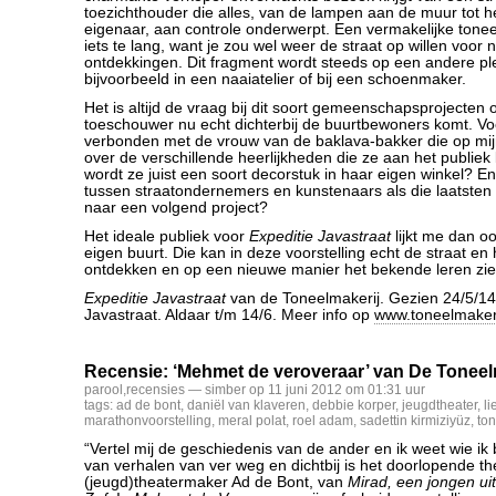
toezichthouder die alles, van de lampen aan de muur tot h
eigenaar, aan controle onderwerpt. Een vermakelijke tone
iets te lang, want je zou wel weer de straat op willen voor
ontdekkingen. Dit fragment wordt steeds op een andere pl
bijvoorbeeld in een naaiatelier of bij een schoenmaker.
Het is altijd de vraag bij dit soort gemeenschapsprojecten o
toeschouwer nu echt dichterbij de buurtbewoners komt. V
verbonden met de vrouw van de baklava-bakker die op mijn
over de verschillende heerlijkheden die ze aan het publiek 
wordt ze juist een soort decorstuk in haar eigen winkel? En b
tussen straatondernemers en kunstenaars als die laatsten 
naar een volgend project?
Het ideale publiek voor
Expeditie Javastraat
lijkt me dan oo
eigen buurt. Die kan in deze voorstelling echt de straat e
ontdekken en op een nieuwe manier het bekende leren zie
Expeditie Javastraat
van de Toneelmakerij. Gezien 24/5/14 
Javastraat. Aldaar t/m 14/6. Meer info op
www.toneelmakeri
Recensie: ‘Mehmet de veroveraar’ van De Toneel
parool
,
recensies
— simber op 11 juni 2012 om 01:31 uur
tags:
ad de bont
,
daniël van klaveren
,
debbie korper
,
jeugdtheater
,
li
marathonvoorstelling
,
meral polat
,
roel adam
,
sadettin kirmiziyüz
,
to
“Vertel mij de geschiedenis van de ander en ik weet wie ik
van verhalen van ver weg en dichtbij is het doorlopende t
(jeugd)theatermaker Ad de Bont, van
Mirad, een jongen ui