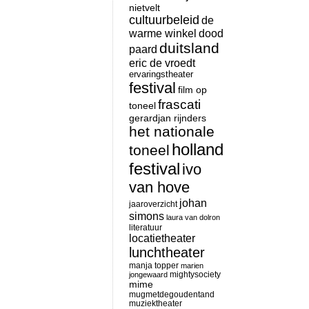
nietvelt
cultuurbeleid
de
warme winkel
dood
duitsland
paard
eric de vroedt
ervaringstheater
festival
film op
frascati
toneel
gerardjan rijnders
het nationale
holland
toneel
festival
ivo
van hove
johan
jaaroverzicht
simons
laura van dolron
literatuur
locatietheater
lunchtheater
manja topper
marien
mightysociety
jongewaard
mime
mugmetdegoudentand
muziektheater