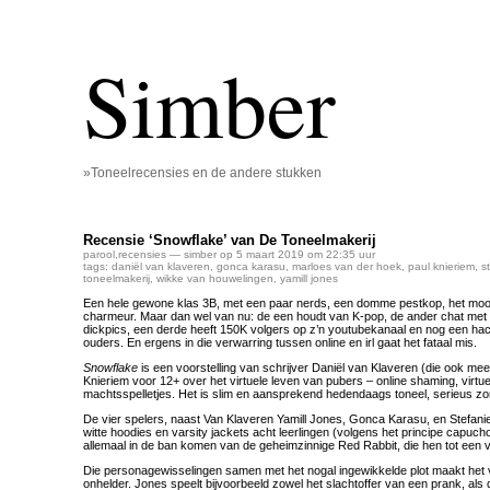
Simber
»Toneelrecensies en de andere stukken
Recensie ‘Snowflake’ van De Toneelmakerij
parool
,
recensies
— simber op 5 maart 2019 om 22:35 uur
tags:
daniël van klaveren
,
gonca karasu
,
marloes van der hoek
,
paul knieriem
,
s
toneelmakerij
,
wikke van houwelingen
,
yamill jones
Een hele gewone klas 3B, met een paar nerds, een domme pestkop, het mooi
charmeur. Maar dan wel van nu: de een houdt van K-pop, de ander chat me
dickpics, een derde heeft 150K volgers op z’n youtubekanaal en nog een hac
ouders. En ergens in die verwarring tussen online en irl gaat het fataal mis.
Snowflake
is een voorstelling van schrijver Daniël van Klaveren (die ook mee
Knieriem voor 12+ over het virtuele leven van pubers – online shaming, virtu
machtsspelletjes. Het is slim en aansprekend hedendaags toneel, serieus zond
De vier spelers, naast Van Klaveren Yamill Jones, Gonca Karasu, en Stefani
witte hoodies en varsity jackets acht leerlingen (volgens het principe capuc
allemaal in de ban komen van de geheimzinnige Red Rabbit, die hen tot een v
Die personagewisselingen samen met het nogal ingewikkelde plot maakt het 
onhelder. Jones speelt bijvoorbeeld zowel het slachtoffer van een prank, als 