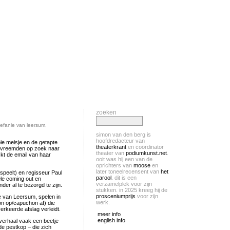
zoeken
tefanie van leersum
,
simon van den berg is
hoofdredacteur van
e meisje en de getapte
theaterkrant
en coördinator
t vreemden op zoek naar
theater van
podiumkunst.net
.
kt de email van haar
ooit was hij een van de
oprichters van
moose
en
later toneelrecensent van
het
speelt) en regisseur Paul
parool
. dit is een
ele coming out en
verzamelplek voor zijn
er al te bezorgd te zijn.
stukken. in 2025 kreeg hij de
prosceniumprijs
voor zijn
e van Leersum, spelen in
werk.
hon op/capuchon af) die
erkeerde afslag verleidt.
meer info
english info
verhaal vaak een beetje
de pestkop – die zich