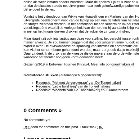
online als weer iemand anders voordoet. Maar de spelers zijn stuk voor stuk
omdat de situaties steeds net uitvergrote maar toch geloofwaardige puber-me
blijf je goed bij de les.
Vondst is het videodecor van Wikke van Houwelingen en Marloes van der Hoek
uitvergrote beeldscherm voor van de laptop op een van de tafels van het kla
en story’s zichtbaar worden. In het samenspel tussen scherm en lokaal zitt
verleidingscène waarbij de verlegenheid van de nerd nu hij aandacht krijgt va
in niet op het knopje durven drukken dat de volgende zin zou onthullen.
Maar daarin zit ook iets lastigs aan deze voorstelling: het verschil tussen onlin
manier afwezig. Je zou kunnen zeggen dat dat voor jongeren anno nu ook ec
twijfel ik over. De
awkwardness
en spanning van intimiteit en confrontatie die i
kan via het scherm beter gehanteerd worden, maar zorgt ook dat je makkelij
Daar zit denk ik de crux van de kwestie die de makers aan de orde willen stell
waarvoor het theater nog geen vorm gevonden heeft.
Gezien 2/3/19 in Bellevue. Tournee t/m 26/4. Meer info op
toneelmakerij.nl
Gerelateerde stukken
(automagisch gegenereerd):
Recensie: ‘Mehmet de veroveraar’ van De Toneelmakerij
Recensie: ‘Eet je bord leeg’ van de Toneelmakerij
Recensie: ‘Macbeth’ van De Toneelmakerij en ICKamsterdam
0 Comments
»
No comments yet.
RSS
feed for comments on this post.
TrackBack
URI