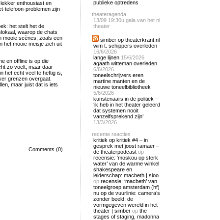
publieke optredens
 lekker enthousiast en
t-telefoon-problemen zijn
theateragenda
13/09
19:30u gala van het nl
: het stelt het de
theater
slokaal, waarop de chats
en mooie scènes, zoals een
simber op theaterkrant.nl
n het mooie meisje zich uit
wim t. schippers overleden
16/6/2026
lange lijnen
15/6/2026
e en offline is op die
agaath witteman overleden
ht zo voelt, maar daar
6/6/2026
n het echt veel te heftig is,
toneelschrijvers eren
ker grenzen overgaat.
martine manten en de
en, maar juist dat is iets
nieuwe toneelbibliotheek
5/6/2026
kunstenaars in de politiek –
‘ik heb in het theater geleerd
dat systemen nooit
vanzelfsprekend zijn’
13/3/2026
recente reacties
kritiek op kritiek #4 – in
gesprek met joost ramaer –
Comments (0)
de theaterpodcast
op
recensie: ‘moskou op sterk
water’ van de warme winkel
shakespeare en
leiderschap: macbeth | sioo
op
recensie: ‘macbeth’ van
toneelgroep amsterdam (hf)
nu op de vuurlinie: camera’s
zonder beeld; de
vormgegeven wereld in het
theater | simber
op
the
stages of staging, madonna