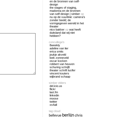
en de bronnen van self-
design
the stages of staging,
madonna en de bronnen
van self-design | simber
op
nu op de vuurlinie: camera’s
zonder beeld; de
vormgegeven wereld in het
theater
nico bakker
op
wat heeft
duitsland dat wij niet
hebben?
concullega's
8weekly
adeline van lier
erica smits
joukje akveld
loek zonneveld
oscar kocken
robbert van heuven
schuring schrijft
theater schrift lucifer
vincent kouters
wijbrand schaap
simber elders
del.icio.us
flickr
last.fm
linkedin
moose
twitter
xs4all
tag cloud
berlijn
chris
bellevue