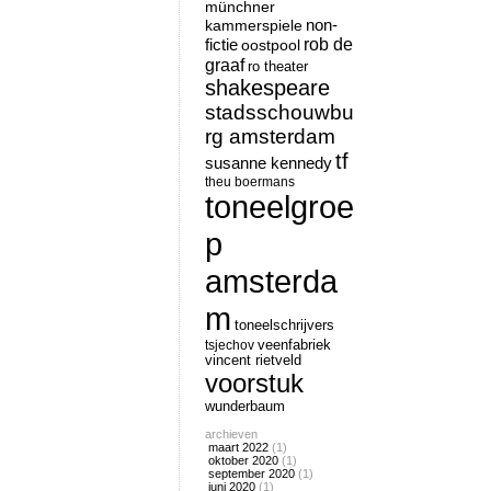
münchner
non-
kammerspiele
rob de
fictie
oostpool
graaf
ro theater
shakespeare
stadsschouwbu
rg amsterdam
tf
susanne kennedy
theu boermans
toneelgroe
p
amsterda
m
toneelschrijvers
tsjechov
veenfabriek
vincent rietveld
voorstuk
wunderbaum
archieven
maart 2022
(1)
oktober 2020
(1)
september 2020
(1)
juni 2020
(1)