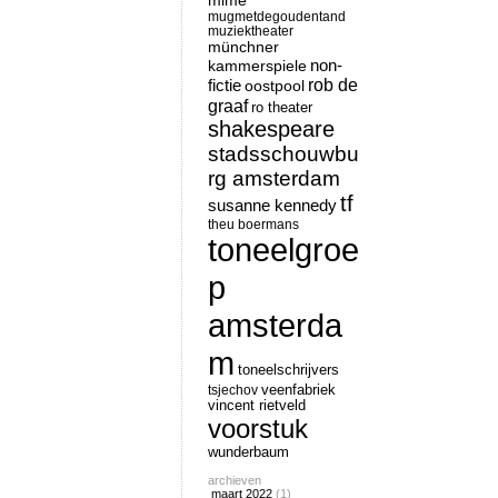
mime
mugmetdegoudentand
muziektheater
münchner
non-
kammerspiele
rob de
fictie
oostpool
graaf
ro theater
shakespeare
stadsschouwbu
rg amsterdam
tf
susanne kennedy
theu boermans
toneelgroe
p
amsterda
m
toneelschrijvers
tsjechov
veenfabriek
vincent rietveld
voorstuk
wunderbaum
archieven
maart 2022
(1)