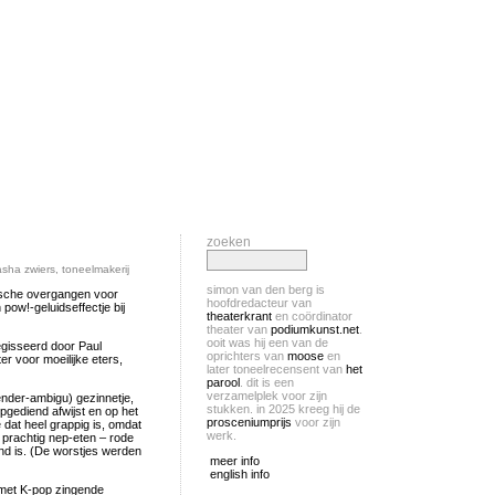
zoeken
asha zwiers
,
toneelmakerij
simon van den berg is
gische overgangen voor
hoofdredacteur van
ow!-geluidseffectje bij
theaterkrant
en coördinator
theater van
podiumkunst.net
.
ooit was hij een van de
egisseerd door Paul
oprichters van
moose
en
r voor moeilijke eters,
later toneelrecensent van
het
parool
. dit is een
verzamelplek voor zijn
ender-ambigu) gezinnetje,
stukken. in 2025 kreeg hij de
opgediend afwijst en op het
prosceniumprijs
voor zijn
 dat heel grappig is, omdat
werk.
 prachtig nep-eten – rode
nd is. (De worstjes werden
meer info
english info
met K-pop zingende