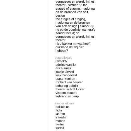
vormgegeven wereld in het
theater | simber
op
the
stages of staging, madonna
en de bronnen van self-
design
the stages of staging,
madonna en de bronnen
van self-design | simber
op
nu op de vuurlinie: camera’s
zonder beeld; de
vormgegeven wereld in het
theater
nico bakker
op
wat heeft
duitsland dat wij niet
hebben?
concullega's
8weekly
adeline van lier
erica smits
joukje akveld
loek zonneveld
oscar kocken
robbert van heuven
schuring schrijft
theater schrift lucifer
vincent kouters
wijbrand schaap
simber elders
del.icio.us
flickr
last.fm
linkedin
moose
twitter
xs4all