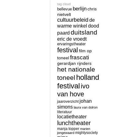
tag cloud
berlijn
chris
bellevue
nietvelt
cultuurbeleid
de
warme winkel
dood
duitsland
paard
eric de vroedt
ervaringstheater
festival
film op
frascati
toneel
gerardjan rijnders
het nationale
holland
toneel
festival
ivo
van hove
johan
jaaroverzicht
simons
laura van dolron
literatuur
locatietheater
lunchtheater
manja topper
marien
mightysociety
jongewaard