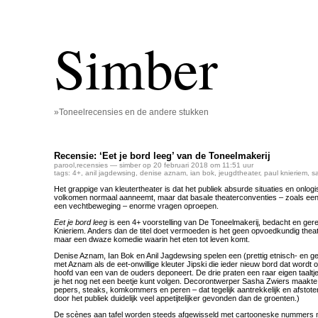
Simber
»Toneelrecensies en de andere stukken
Recensie: ‘Eet je bord leeg’ van de Toneelmakerij
parool
,
recensies
— simber op 20 februari 2018 om 11:51 uur
tags:
4+
,
anil jagdewsing
,
denise aznam
,
ian bok
,
jeugdtheater
,
paul knieriem
,
s
Het grappige van kleutertheater is dat het publiek absurde situaties en onlo
volkomen normaal aanneemt, maar dat basale theaterconventies – zoals een p
een vechtbeweging – enorme vragen oproepen.
Eet je bord leeg
is een 4+ voorstelling van De Toneelmakerij, bedacht en ger
Knieriem. Anders dan de titel doet vermoeden is het geen opvoedkundig theate
maar een dwaze komedie waarin het eten tot leven komt.
Denise Aznam, Ian Bok en Anil Jagdewsing spelen een (prettig etnisch- en g
met Aznam als de eet-onwillige kleuter Jipski die ieder nieuw bord dat wordt 
hoofd van een van de ouders deponeert. De drie praten een raar eigen taaltje
je het nog net een beetje kunt volgen. Decorontwerper Sasha Zwiers maakte
pepers, steaks, komkommers en peren – dat tegelijk aantrekkelijk en afstote
door het publiek duidelijk veel appetijtelijker gevonden dan de groenten.)
De scènes aan tafel worden steeds afgewisseld met cartooneske nummers 