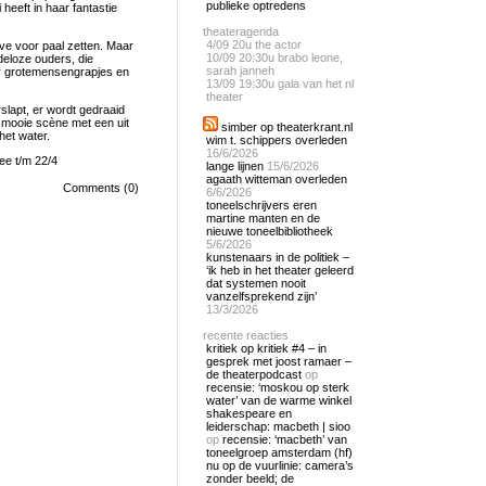
publieke optredens
eeft in haar fantastie
theateragenda
4/09
20u the actor
ave voor paal zetten. Maar
10/09
20:30u brabo leone,
deloze ouders, die
sarah janneh
aar grotemensengrapjes en
13/09
19:30u gala van het nl
theater
slapt, er wordt gedraaid
 mooie scène met een uit
simber op theaterkrant.nl
het water.
wim t. schippers overleden
16/6/2026
ee t/m 22/4
lange lijnen
15/6/2026
agaath witteman overleden
Comments (0)
6/6/2026
toneelschrijvers eren
martine manten en de
nieuwe toneelbibliotheek
5/6/2026
kunstenaars in de politiek –
‘ik heb in het theater geleerd
dat systemen nooit
vanzelfsprekend zijn’
13/3/2026
recente reacties
kritiek op kritiek #4 – in
gesprek met joost ramaer –
de theaterpodcast
op
recensie: ‘moskou op sterk
water’ van de warme winkel
shakespeare en
leiderschap: macbeth | sioo
op
recensie: ‘macbeth’ van
toneelgroep amsterdam (hf)
nu op de vuurlinie: camera’s
zonder beeld; de