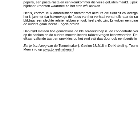
pepers, een pasta-rasta en een komkommer die vieze geluiden maakt. Jipski h
blijkbaar krachten waarmee ze het eten wél aankan.
Het is, kortom, leuk anarchistisch theater met acteurs die zichzelf vol overg
het is jammer dat halverwege de focus van het verhaal verschuift naar de ra
blijkbaar een slechte relatie hebben en ook heel zielig zijn. Er volgen een p
de ouders gaan ineens Engels praten.
Dan blijkt meteen hoe genadeloos de kleuterdoelgroep is: de concentratie ver
op de banken en de ouders moeten ineens talloze vragen beantwoorden. De
elkaar vallende taart en spekkies op het eind valt daardoor ook een beetje in 
Eet je bord leeg
van de Toneelmakerij. Gezien 18/2/18 in De Krakeling. Tourn
Meer info op
www.toneelmakerij.nl