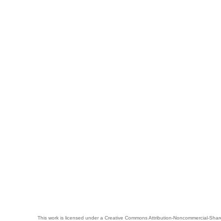
This work is licensed under a
Creative Commons Attribution-Noncommercial-Share