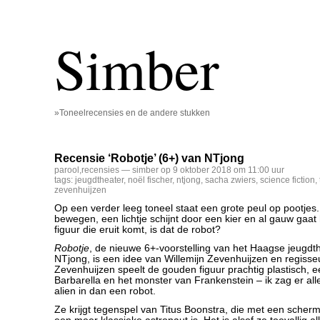
Simber
»Toneelrecensies en de andere stukken
Recensie ‘Robotje’ (6+) van NTjong
parool
,
recensies
— simber op 9 oktober 2018 om 11:00 uur
tags:
jeugdtheater
,
noël fischer
,
ntjong
,
sacha zwiers
,
science fiction
,
zevenhuijzen
Op een verder leeg toneel staat een grote peul op pootjes. Er
bewegen, een lichtje schijnt door een kier en al gauw gaat
figuur die eruit komt, is dat de robot?
Robotje
, de nieuwe 6+-voorstelling van het Haagse jeugd
NTjong, is een idee van Willemijn Zevenhuijzen en regisse
Zevenhuijzen speelt de gouden figuur prachtig plastisch, e
Barbarella en het monster van Frankenstein – ik zag er al
alien in dan een robot.
Ze krijgt tegenspel van Titus Boonstra, die met een sche