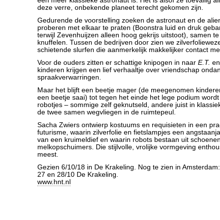
een meer klassieke astronaut is. Het is alsof ze toevallig all
deze verre, onbekende planeet terecht gekomen zijn.
Gedurende de voorstelling zoeken de astronaut en de alie
proberen met elkaar te praten (Boonstra luid en druk geba
terwijl Zevenhuijzen alleen hoog gekrijs uitstoot), samen t
knuffelen. Tussen de bedrijven door zien we zilverfolieweze
schietende slurfen die aanmerkelijk makkelijker contact m
Voor de ouders zitten er schattige knipogen in naar
E.T.
en
kinderen krijgen een lief verhaaltje over vriendschap onda
spraakverwarringen.
Maar het blijft een beetje mager (de meegenomen kinderen
een beetje saai) tot tegen het einde het lege podium wordt
robotjes – sommige zelf geknutseld, andere juist in klassieke
de twee samen wegvliegen in de ruimtepeul.
Sacha Zwiers ontwierp kostuums en requisieten in een pra
futurisme, waarin zilverfolie en fietslampjes een angsta
van een kruimeldief en waarin robots bestaan uit schoen
melkopschuimers. Die stijlvolle, vrolijke vormgeving entho
meest.
Gezien 6/10/18 in De Krakeling. Nog te zien in Amsterdam
27 en 28/10 De Krakeling.
www.hnt.nl