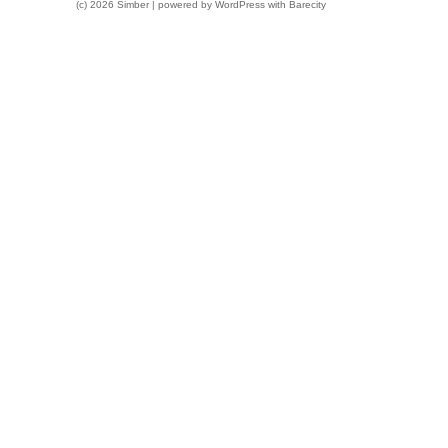
(c) 2026 Simber | powered by
WordPress
with
Barecity