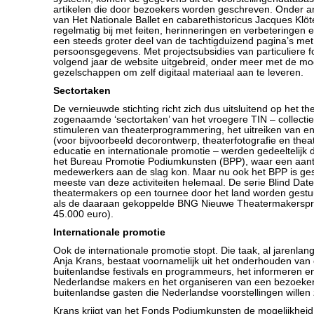
artikelen die door bezoekers worden geschreven. Onder 
van Het Nationale Ballet en cabarethistoricus Jacques Klö
regelmatig bij met feiten, herinneringen en verbeteringen
een steeds groter deel van de tachtigduizend pagina’s met 
persoonsgegevens. Met projectsubsidies van particuliere 
volgend jaar de website uitgebreid, onder meer met de mog
gezelschappen om zelf digitaal materiaal aan te leveren.
Sectortaken
De vernieuwde stichting richt zich dus uitsluitend op het t
zogenaamde ‘sectortaken’ van het vroegere TIN – collectie
stimuleren van theaterprogrammering, het uitreiken van en
(voor bijvoorbeeld decorontwerp, theaterfotografie en theat
educatie en internationale promotie – werden gedeeltelij
het Bureau Promotie Podiumkunsten (BPP), waar een aant
medewerkers aan de slag kon. Maar nu ook het BPP is ges
meeste van deze activiteiten helemaal. De serie Blind Date
theatermakers op een tournee door het land worden gestuu
als de daaraan gekoppelde BNG Nieuwe Theatermakersprij
45.000 euro).
Internationale promotie
Ook de internationale promotie stopt. Die taak, al jarenlan
Anja Krans, bestaat voornamelijk uit het onderhouden van
buitenlandse festivals en programmeurs, het informeren e
Nederlandse makers en het organiseren van een bezoek
buitenlandse gasten die Nederlandse voorstellingen willen 
Krans krijgt van het Fonds Podiumkunsten de mogelijkhei