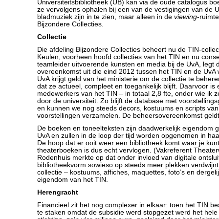
Universiteitsbibliotheek (UB) kan via de oude catalogus 
ze vervolgens ophalen bij een van de vestigingen van de 
bladmuziek zijn in te zien, maar alleen in de
viewing
-ruimt
Bijzondere Collecties.
Collectie
Die afdeling Bijzondere Collecties beheert nu de TIN-colle
Keulen, voorheen hoofd collecties van het TIN en nu cons
teamleider uitvoerende kunsten en media bij de UvA, legt
overeenkomst uit die eind 2012 tussen het TIN en de UvA 
UvA krijgt geld van het ministerie om de collectie te behe
dat ze actueel, compleet en toegankelijk blijft. Daarvoor is
medewerkers van het TIN – in totaal 2,8 fte, onder wie ik
door de universiteit. Zo blijft de database met voorstellin
en kunnen we nog steeds decors, kostuums en scripts van
voorstellingen verzamelen. De beheersovereenkomst geldt v
De boeken en toneelteksten zijn daadwerkelijk eigendom
UvA en zullen in de loop der tijd worden opgenomen in ha
De hoop dat er ooit weer een bibliotheek komt waar je kun
theaterboeken is dus echt vervlogen. (Vakreferent Theat
Rodenhuis merkte op dat onder invloed van digitale ontslui
bibliotheekvorm sowieso op steeds meer plekken verdwijnt
collectie – kostuums, affiches, maquettes, foto’s en dergeli
eigendom van het TIN.
Herengracht
Financieel zit het nog complexer in elkaar: toen het TIN besl
te staken omdat de subsidie werd stopgezet werd het hel