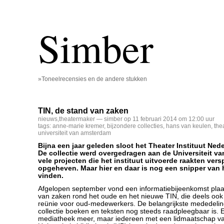
Simber
»Toneelrecensies en de andere stukken
TIN, de stand van zaken
nieuws
,
theatermaker
— simber op 11 februari 2014 om 12:00 uur
tags:
anne-marie kremer
,
bijzondere collecties
,
hans van keulen
,
the
universiteit van amsterdam
Bijna een jaar geleden sloot het Theater Instituut Nede
De collectie werd overgedragen aan de Universiteit v
vele projecten die het instituut uitvoerde raakten vers
opgeheven. Maar hier en daar is nog een snipper van 
vinden.
Afgelopen september vond een informatiebijeenkomst plaa
van zaken rond het oude en het nieuwe TIN, die deels ook
reünie voor oud-medewerkers. De belangrijkste mededelin
collectie boeken en teksten nog steeds raadpleegbaar is. 
mediatheek meer, maar iedereen met een lidmaatschap 