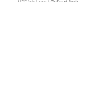
(c) 2026 Simber | powered by
WordPress
with
Barecity