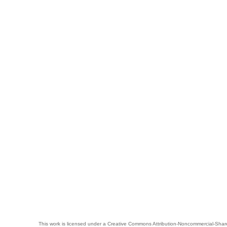
This work is licensed under a
Creative Commons Attribution-Noncommercial-Share