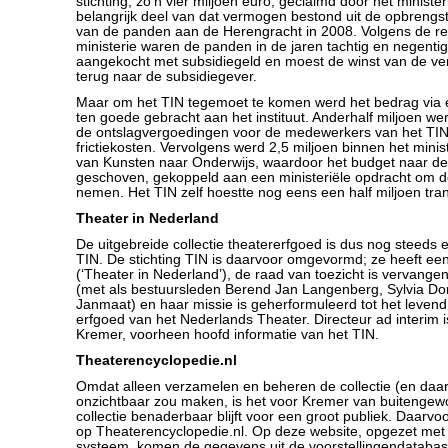
stichting, zo’n vier miljoen euro, geclaimd door het minist
belangrijk deel van dat vermogen bestond uit de opbrengs
van de panden aan de Herengracht in 2008. Volgens de re
ministerie waren de panden in de jaren tachtig en negenti
aangekocht met subsidiegeld en moest de winst van de v
terug naar de subsidiegever.
Maar om het TIN tegemoet te komen werd het bedrag vi
ten goede gebracht aan het instituut. Anderhalf miljoen we
de ontslagvergoedingen voor de medewerkers van het TI
frictiekosten. Vervolgens werd 2,5 miljoen binnen het mini
van Kunsten naar Onderwijs, waardoor het budget naar d
geschoven, gekoppeld aan een ministeriële opdracht om de 
nemen. Het TIN zelf hoestte nog eens een half miljoen tran
Theater in Nederland
De uitgebreide collectie theatererfgoed is dus nog steeds
TIN. De stichting TIN is daarvoor omgevormd; ze heeft e
(‘Theater in Nederland’), de raad van toezicht is vervange
(met als bestuursleden Berend Jan Langenberg, Sylvia Dor
Janmaat) en haar missie is geherformuleerd tot het leven
erfgoed van het Nederlands Theater. Directeur ad interim 
Kremer, voorheen hoofd informatie van het TIN.
Theaterencyclopedie.nl
Omdat alleen verzamelen en beheren de collectie (en daa
onzichtbaar zou maken, is het voor Kremer van buitengew
collectie benaderbaar blijft voor een groot publiek. Daarvo
op Theaterencyclopedie.nl. Op deze website, opgezet met 
systeem, komen de gegevens uit de voorstellingendatab