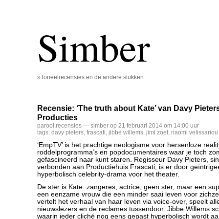
Simber
»Toneelrecensies en de andere stukken
Recensie: ‘The truth about Kate’ van Davy Pieters
Producties
parool
,
recensies
— simber op 21 februari 2014 om 14:00 uur
tags:
davy pieters
,
frascati
,
jibbe willems
,
jimi zoet
,
naomi velissariou
‘EmpTV’ is het prachtige neologisme voor hersenloze reality-
roddelprogramma’s en popdocumentaires waar je toch zo
gefascineerd naar kunt staren. Regisseur Davy Pieters, sin
verbonden aan Productiehuis Frascati, is er door geïntrig
hyperbolisch celebrity-drama voor het theater.
De ster is Kate: zangeres, actrice; geen ster, maar een su
een eenzame vrouw die een minder saai leven voor zichzel
vertelt het verhaal van haar leven via voice-over, speelt al
nieuwslezers en de reclames tussendoor. Jibbe Willems sc
waarin ieder cliché nog eens gepast hyperbolisch wordt a