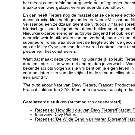
het meest catastrofale natuurgeweld het aflegt tegen het s
maakte een weergaloze, vervreemdende soundtrack.
En dan heeft Pieters nog de mazzel dat ze de ideale actric
deconstructie-klus heeft gevonden in Naomi Velissariou. Nie
Velissariou een zeldzaam talent die virtuoos vijf talen spr
hilarisch geil soul-heigend, het decor beklimmend, genade
Nieuwkerk-parodiërend en
autotune
zingend het publiek 
naar alle weirde uithoeken van het verhaal, maar ze doet 
superieure ironie, waardoor niet de leegte achter de geco
van de Miley Cyrussen van deze wereld centraal komt te s
plezier van het construeren.
Want dat maakt deze voorstelling uiteindelijk zo leuk: Piete
draaien ieder cliché weer net anders dan je verwacht. Wa
bekende scripts volgen als je vrij bent om je eigen leven in 
voor het laten zien van die vrijheid is deze voorstelling du
een avond tv.
The truth about Kate
van Davy Pieters, Frascati Producties
Frascati, aldaar t/m 22/2. Meer info op
www.frascatiproduct
Gerelateerde stukken
(automagisch gegenereerd):
Recensie: ‘How did I die’ van Davy Pieters/Frascati 
Interview Davy Pieters
Recensie: ‘De Wilde Eend’ van Maren Bjørseth/Frasc