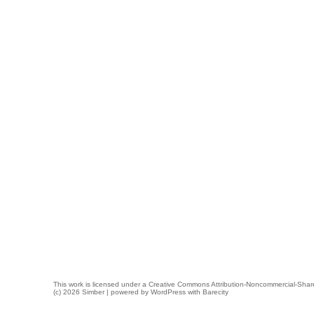
This work is licensed under a
Creative Commons Attribution-Noncommercial-Share
(c) 2026 Simber | powered by
WordPress
with
Barecity