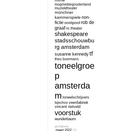
mime
mugmetdegoudentand
muziektheater
münchner
non-
kammerspiele
rob de
fictie
oostpool
graaf
ro theater
shakespeare
stadsschouwbu
rg amsterdam
tf
susanne kennedy
theu boermans
toneelgroe
p
amsterda
m
toneelschrijvers
tsjechov
veenfabriek
vincent rietveld
voorstuk
wunderbaum
archieven
maart 2022
(1)