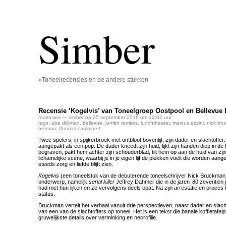
Simber
»Toneelrecensies en de andere stukken
Recensie ‘Kogelvis’ van Toneelgroep Oostpool en Bellevue 
recensies
— simber op 25 september 2016 om 12:02 uur
tags:
abe dijkman
,
bellevue
,
jurriën remkes
,
lunchtheater
,
marcus azzini
,
nick br
berman
,
thomas cammaert
Twee spelers, in spijkerbroek met ontbloot bovenlijf, zijn dader en slachtoffer.
aangepakt als een pop. De dader kneedt zijn huid, lijkt zijn handen diep in de
begraven, pakt hem achter zijn schouderblad, tilt hem op aan de huid van zijn
lichamelijke scène, waarbij je in je eigen lijf de plekken voelt die worden aan
steeds zorg en liefde blijft zien.
Kogelvis
(een toneelstuk van de debuterende toneelschrijver Nick Bruckman) 
onderwerp, namelijk
serial killer
Jeffrey Dahmer die in de jaren ’80 zeventie
had met hun lijken en ze vervolgens deels opat. Na zijn arrestatie en proces k
status.
Bruckman vertelt het verhaal vanuit drie perspectieven, naast dader en slach
van een van de slachtoffers op toneel. Het is een tekst die banale koffietafel
gruwelijkste details over verminking en necrofilie.