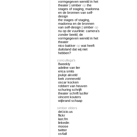
vormgegeven wereld in het
theater | simber
op
the
stages of staging, madonna
en de bronnen van self-
design
the stages of staging,
madonna en de bronnen
van self-design | simber
op
nu op de vuurlinie: camera’s
zonder beeld; de
vormgegeven wereld in het
theater
nico bakker
op
wat heeft
duitsland dat wij niet
hebben?
concullega's
8weekly
adeline van lier
erica smits
joukje akveld
loek zonneveld
oscar kocken
robbert van heuven
schuring schrijft
theater schrift lucifer
vincent kouters
wijbrand schaap
simber elders
del.icio.us
flickr
last.fm
linkedin
moose
twitter
xs4all