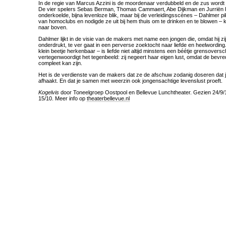
In de regie van Marcus Azzini is de moordenaar verdubbeld en de zus wordt
De vier spelers Sebas Berman, Thomas Cammaert, Abe Dijkman en Jurrië
onderkoelde, bijna levenloze blik, maar bij de verleidingsscènes – Dahlmer pi
van homoclubs en nodigde ze uit bij hem thuis om te drinken en te blowen – 
naar boven.
Dahlmer lijkt in de visie van de makers met name een jongen die, omdat hij zi
onderdrukt, te ver gaat in een perverse zoektocht naar liefde en heelwordin
klein beetje herkenbaar – is liefde niet altijd minstens een béétje grensovers
vertegenwoordigt het tegenbeeld: zij negeert haar eigen lust, omdat de bevre
compleet kan zijn.
Het is de verdienste van de makers dat ze de afschuw zodanig doseren dat j
afhaakt. En dat je samen met weerzin ook jongensachtige levenslust proeft.
Kogelvis
door Toneelgroep Oostpool en Bellevue Lunchtheater. Gezien 24/9/16
15/10. Meer info op
theaterbellevue.nl