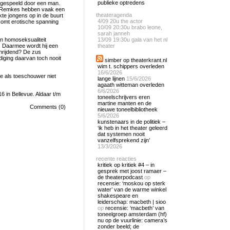
publieke optredens
 gespeeld door een man.
n Remkes hebben vaak een
theateragenda
kte jongens op in de buurt
4/09
20u the actor
komt erotische spanning
10/09
20:30u brabo leone,
sarah janneh
jn homoseksualiteit
13/09
19:30u gala van het nl
g. Daarmee wordt hij een
theater
chrijdend? De zus
diging daarvan toch nooit
simber op theaterkrant.nl
wim t. schippers overleden
16/6/2026
e als toeschouwer niet
lange lijnen
15/6/2026
agaath witteman overleden
6/6/2026
 in Bellevue. Aldaar t/m
toneelschrijvers eren
martine manten en de
Comments (0)
nieuwe toneelbibliotheek
5/6/2026
kunstenaars in de politiek –
‘ik heb in het theater geleerd
dat systemen nooit
vanzelfsprekend zijn’
13/3/2026
recente reacties
kritiek op kritiek #4 – in
gesprek met joost ramaer –
de theaterpodcast
op
recensie: ‘moskou op sterk
water’ van de warme winkel
shakespeare en
leiderschap: macbeth | sioo
op
recensie: ‘macbeth’ van
toneelgroep amsterdam (hf)
nu op de vuurlinie: camera’s
zonder beeld; de