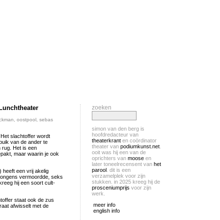
Lunchtheater
zoeken
uckman
,
oostpool
,
sebas
simon van den berg is
hoofdredacteur van
 Het slachtoffer wordt
theaterkrant
en coördinator
 buik van de ander te
theater van
podiumkunst.net
.
 rug. Het is een
ooit was hij een van de
gepakt, maar waarin je ook
oprichters van
moose
en
later toneelrecensent van
het
parool
. dit is een
heeft een vrij akelig
verzamelplek voor zijn
n jongens vermoordde, seks
stukken. in 2025 kreeg hij de
reeg hij een soort cult-
prosceniumprijs
voor zijn
werk.
toffer staat ook de zus
meer info
praat afwisselt met de
english info