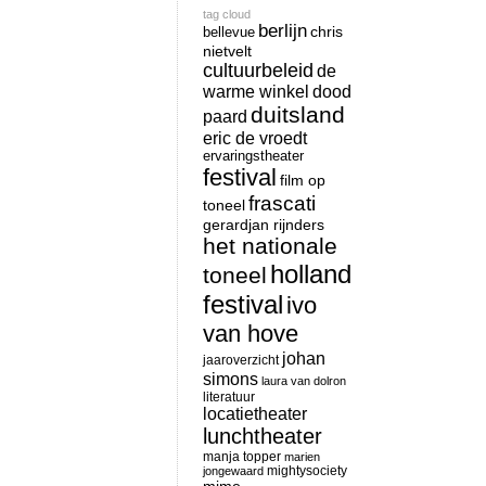
tag cloud
berlijn
chris
bellevue
nietvelt
cultuurbeleid
de
warme winkel
dood
duitsland
paard
eric de vroedt
ervaringstheater
festival
film op
frascati
toneel
gerardjan rijnders
het nationale
holland
toneel
festival
ivo
van hove
johan
jaaroverzicht
simons
laura van dolron
literatuur
locatietheater
lunchtheater
manja topper
marien
mightysociety
jongewaard