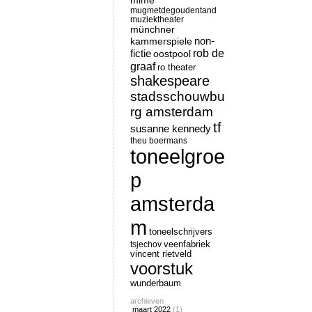
mime
mugmetdegoudentand
muziektheater
münchner
non-
kammerspiele
rob de
fictie
oostpool
graaf
ro theater
shakespeare
stadsschouwbu
rg amsterdam
tf
susanne kennedy
theu boermans
toneelgroe
p
amsterda
m
toneelschrijvers
tsjechov
veenfabriek
vincent rietveld
voorstuk
wunderbaum
archieven
maart 2022
(1)