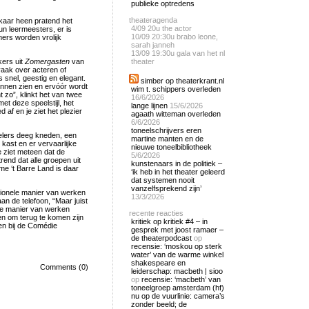
publieke optredens
theateragenda
lkaar heen pratend het
4/09
20u the actor
 leermeesters, er is
10/09
20:30u brabo leone,
mers worden vrolijk
sarah janneh
13/09
19:30u gala van het nl
kers uit
Zomergasten
van
theater
aak over acteren of
 snel, geestig en elegant.
simber op theaterkrant.nl
unnen zien en ervóór wordt
wim t. schippers overleden
t zo”, klinkt het van twee
16/6/2026
et deze speelstijl, het
lange lijnen
15/6/2026
af en je ziet het plezier
agaath witteman overleden
6/6/2026
toneelschrijvers eren
pelers deeg kneden, een
martine manten en de
kast en er vervaarlijke
nieuwe toneelbibliotheek
e ziet meteen dat de
5/6/2026
rend dat alle groepen uit
kunstenaars in de politiek –
me ‘t Barre Land is daar
‘ik heb in het theater geleerd
dat systemen nooit
vanzelfsprekend zijn’
ionele manier van werken
13/3/2026
an de telefoon, “Maar juist
nze manier van werken
recente reacties
en om terug te komen zijn
kritiek op kritiek #4 – in
len bij de Comédie
gesprek met joost ramaer –
de theaterpodcast
op
recensie: ‘moskou op sterk
water’ van de warme winkel
shakespeare en
Comments (0)
leiderschap: macbeth | sioo
op
recensie: ‘macbeth’ van
toneelgroep amsterdam (hf)
nu op de vuurlinie: camera’s
zonder beeld; de