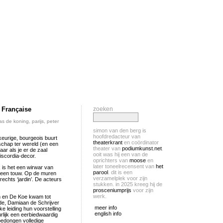
e Française
zoeken
as de koning
,
parijs
,
peter
simon van den berg is
hoofdredacteur van
keurige, bourgeois buurt
theaterkrant
en coördinator
schap ter wereld (en een
theater van
podiumkunst.net
.
ar als je er de zaal
ooit was hij een van de
Discordia-decor.
oprichters van
moose
en
later toneelrecensent van
het
 is het een wirwar van
parool
. dit is een
n een touw. Op de muren
verzamelplek voor zijn
rechts ‘jardin’. De acteurs
stukken. in 2025 kreeg hij de
prosceniumprijs
voor zijn
werk.
an en De Koe kwam tot
de, Damiaan de Schrijver
meer info
e leiding hun voorstelling
english info
lijk een eerbiedwaardig
bedongen volledige