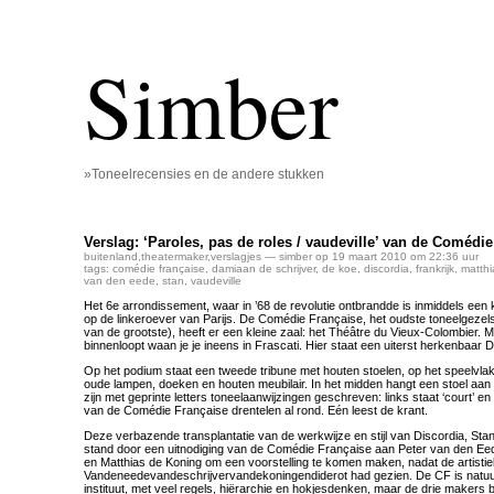
Simber
»Toneelrecensies en de andere stukken
Verslag: ‘Paroles, pas de roles / vaudeville’ van de Comédi
buitenland
,
theatermaker
,
verslagjes
— simber op 19 maart 2010 om 22:36 uur
tags:
comédie française
,
damiaan de schrijver
,
de koe
,
discordia
,
frankrijk
,
matthi
van den eede
,
stan
,
vaudeville
Het 6e arrondissement, waar in ’68 de revolutie ontbrandde is inmiddels een 
op de linkeroever van Parijs. De Comédie Française, het oudste toneelgezel
van de grootste), heeft er een kleine zaal: het Théâtre du Vieux-Colombier. Ma
binnenloopt waan je je ineens in Frascati. Hier staat een uiterst herkenbaar 
Op het podium staat een tweede tribune met houten stoelen, op het speelvlak
oude lampen, doeken en houten meubilair. In het midden hangt een stoel aa
zijn met geprinte letters toneelaanwijzingen geschreven: links staat ‘court’ en 
van de Comédie Française drentelen al rond. Eén leest de krant.
Deze verbazende transplantatie van de werkwijze en stijl van Discordia, St
stand door een uitnodiging van de Comédie Française aan Peter van den Ee
en Matthias de Koning om een voorstelling te komen maken, nadat de artistiek
Vandeneedevandeschrijvervandekoningendiderot had gezien. De CF is natuur
instituut, met veel regels, hiërarchie en hokjesdenken, maar de drie makers 