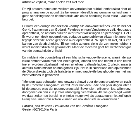
artistieke vrijheid, maar spelen zelf niet mee.
De vijf acteurs heten ons welkom en vertellen het publiek enthousiast door e
programma van de avond. Ze beheersen dezelfde aangename losheid van hun
geen scheiding tussen de theatersituatie en de handeling in de tekst. Laatko
begroet.
Er komt een collage van teksten voorbij: alle aankomstscènes van de bezoe
Gorki, fragmenten van Godard, Feydeau en van Vandeneede zelf. Het gaat v
oprechtheid, de acteurs ruzieën over rolverwisselingen en personages. Het is
Er wordt een doek opgetrokken, zodat de twee publieken elkaar niet meer k
tegelijk dezelfde scéne gespeeld over oprechtheid. “Ik speel dit niet, dit is éch
kanten van de afscheiding. Bij sommige acteurs zie je dat ze moeite hebben m
wordt maniëristisch en gekunsteld. Maar de meesten gaat het verbazend goed 
van de bemachtigde vrijheid.
En middenin de voorstelling zit een hilarische vaudeville-scène, waarin de s
lekke emmer vullen met een lekke gieter, iemand een bad neemt in een rieten 
toeren worden uitgehaald met een uit elkaar vallende ladder. Erg leuk, maar j
acteurs hierin minder op hun gemak zijn. Het is in Nederland een opvallende t
de Discordia-stal zich de laatste jaren met vaudeville bezighouden en met na
zeer virtuoos in geworden.
“Mensen waarschuwden ons gewaarschuwd voor de conservatieve en tradit
bij de Comédie Française”, vertelt Peter van den Eede een paar dagen later a
bij de acteurs was dat tegenovergesteld. Bovendien: wij geven les, willen o
doorgeven en dan kun je zo’n uitnodiging niet afslaan. Als we gevraagd word
we daar zeker toe bereid. In principe mogen wij als gastacteurs niet zelf spe
Française, maar misschien kunnen we ook daar iets in veranderen.”
Paroles, pas de roles / vaudeville
van de Comédie Française
Gezien 6/2/2010 in Parijs