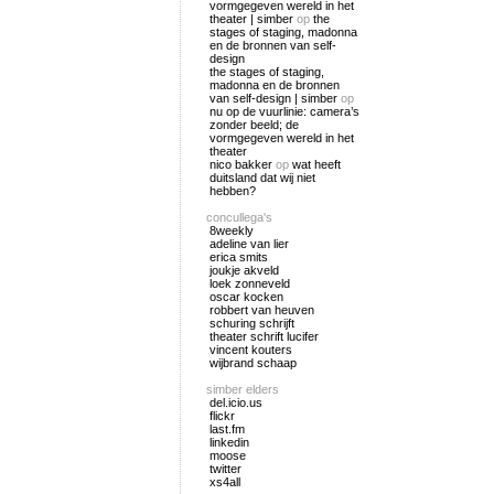
vormgegeven wereld in het
theater | simber
op
the
stages of staging, madonna
en de bronnen van self-
design
the stages of staging,
madonna en de bronnen
van self-design | simber
op
nu op de vuurlinie: camera’s
zonder beeld; de
vormgegeven wereld in het
theater
nico bakker
op
wat heeft
duitsland dat wij niet
hebben?
concullega's
8weekly
adeline van lier
erica smits
joukje akveld
loek zonneveld
oscar kocken
robbert van heuven
schuring schrijft
theater schrift lucifer
vincent kouters
wijbrand schaap
simber elders
del.icio.us
flickr
last.fm
linkedin
moose
twitter
xs4all