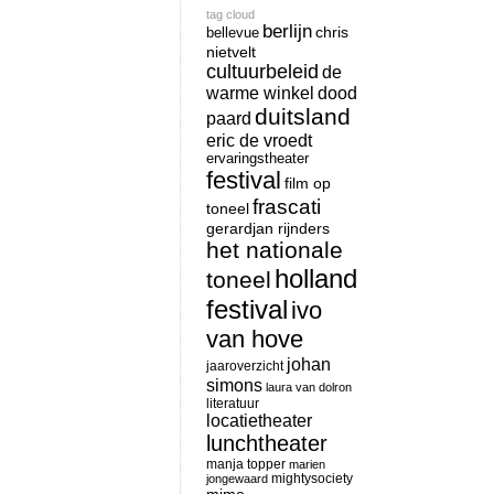
tag cloud
berlijn
chris
bellevue
nietvelt
cultuurbeleid
de
warme winkel
dood
duitsland
paard
eric de vroedt
ervaringstheater
festival
film op
frascati
toneel
gerardjan rijnders
het nationale
holland
toneel
festival
ivo
van hove
johan
jaaroverzicht
simons
laura van dolron
literatuur
locatietheater
lunchtheater
manja topper
marien
mightysociety
jongewaard