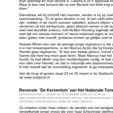
míjn speelstijl en míjn oeuvre is. Daarbij is zo’n apparaat 
Maar ik ben niet iemand die na een Beckett het liefst nóg e
doen.”
Dienstbaar wil hij zichzelf niet noemen, eerder is hij op zo
samenwerking. “Er zit geen dictator in mij. Ik kan zelfs beh
zijn: midden in de nacht mensen opbellen, acteurs blijven
verstoren ze het werkproces, geen afstand nemen in de la
veel met dezelfde acteurs, met Ali Ben Horsting eigenlijk al
veel tijd om nieuwe mensen of nieuw materiaal eigen te m
laten gisten met mezelf, proberen ermee op gelijke voet te
Hoewel Whien een van de weinige jonge regisseurs is die 
is in het toneelrepertoire, is het Marcus Azzini die bij Oos
Hamlet
gaat regisseren. “Ik ben een beetje jaloers, vooral
Sanne dat heel erg mooi gaat doen. Maar Marcus had het pl
hoofd; hij had alleen nog een hoofdrolspeler nodig. Ik heb u
een idee over
Hamlet
, en dat is natuurlijk een basisvoorw
ik heb mezelf wel de voorstelling ingewerkt: ik ga meespel
Van de brug af gezien
staat 24 en 25 maart in de Stadssc
op
www.oostpool.nl
Recensie: ‘De Kersentuin’ van Het Nationale Ton
parool
,
recensies
— simber op 15 november 2009 om 21:56 uur
tags:
anniek pheifer
,
betty schuurman
,
erik vos
,
het nationale toneel
,
kersentuin
,
repertoiretoneel
,
stefan de walle
,
tsjechov
Ze rinkelen onder haar rokken, de sleutels van het landgo
verwelkende jonge vrouw die voor haar lichtzinnige stief