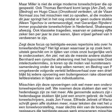
Maar Miller is niet de enige moderne toneelschrijver die op 
gespeeld. Ook Thomas Bernhard komt langs (
Am Ziel
), ne
(
Bedrog
) en Hugo Claus (
Onvoltooid verleden
, uit de Vlaa
Normaal zou het misschien niet zo opvallen, al die modern
dit jaar springt het in het oog omdat er geen oudere stukk
Alleen Tsjechov is vertenwoordigd, met Gerardjan Rijnders
immer populairste toneelschrijver in Nederland, Shakespea
afwezig. Ook klassieke tragedies, waarvan er pakweg vijft
zeker tien per jaar te zien waren, lijken vrijwel geheel van 
verdwenen te zijn.
Zegt deze focus op twintigste-eeuws repertoire iets over h
toneellandschap? Het ligt eraan waarnaar je op zoek bent. Mi
uitstek geschikt om in tijden van crisis onze burgerlijke v
te onderzoeken;
Am ziel
, net als de meeste andere stukk
Bernhard een cynische afrekening met het hypocriete Oost
intelectuelenmilieu, is koren op de molen van kunstenaars d
samenleving onder de loep willen nemen; en
Bedrog
van Pi
omgekeerde volgorde verteld liefdesverhaal over een dri
blijkt bij iedere opvoering een buitengewoon rake observat
liefdesrelaties in tijden van individualisme.
Misschien zijn deze opvoeringen ook wel meer een onderz
toneelrepertoire zelf. We noemen deze stukken dan wel ‘
hedendaags zijn ze niet meer. Alle genoemde auteurs zijn
hedendaagse stukken lijkt juist een enorm gebrek: de huid
toneelschrijvers, zoals Jon Fosse, Elfriede Jelinek of Mar
schrijft geen affe stukken meer, maar teksten die niet het 
een toneelvoorstelling, maar slechts één van de bouwstenen
regisseurs die twintigste-eeuws werk ensceneren misschie