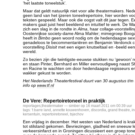
‘het laatste toneelstuk’.
Maar dat geldt natuurlijk niet voor alle theatermakers. Nede
geen land van het ijzeren toneelrepertoire, hier worden vo
teksten gespeeld. Maar ook die oogst valt dit jaar tegen. 
makers gaat juist heel beeldend en intuïtief te werk. De 
zich een slag in de rondte in
Alma
, haar collage-voorstelli
Oostenrijkse society-dame Alma Mahler; mimegroep Boog
heeft in
Bimbo
geen woord nodig om de hedendaagse sexu
genadeloos te becommentariëren en Benjamin Verdonck cre
voorstelling
Disisit
met een eigen knutseltaal en -beeld een 
wereld.
Zo bezien zijn die twintigste-eeuwse stukken nu ‘gewoon’ 
en staan Pinter, Bernhard en Miller eenvoudigweg naast S
en Racine te wachten om door hedendaagse regisseurs en
wakker gekust te worden.
Het Nederlands Theaterfestival duurt van 30 augustus t/m
info op
www.tf.nl
De Vere: Repertoiretoneel in praktijk
reportages
,
theatermaker
— simber op 16 maart 2011 om 00:39 uur
tags:
't barre land
,
annette kouwenhoven
,
discordia
,
grand theatre
,
in
kersentuin
,
repertoiretoneel
,
tsjechov
Een vrijdag in december. Het westen van Nederland is kr
tot stilstand gekomen. Bevriezingen, gladheid en sneeuw l
verkeersinfarct en in Groningen dicussieert een groep tone