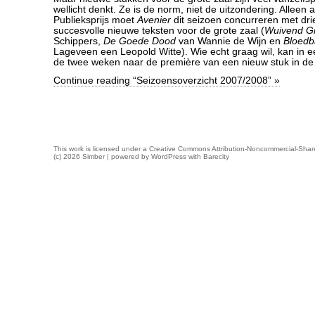
wellicht denkt. Ze is de norm, niet de uitzondering. Alleen a
Publieksprijs moet
Avenier
dit seizoen concurreren met dr
succesvolle nieuwe teksten voor de grote zaal (
Wuivend G
Schippers,
De Goede Dood
van Wannie de Wijn en
Bloed
Lageveen een Leopold Witte). Wie echt graag wil, kan in e
de twee weken naar de première van een nieuw stuk in de 
Continue reading “Seizoensoverzicht 2007/2008” »
This work is licensed under a
Creative Commons Attribution-Noncommercial-Share
(c) 2026 Simber | powered by
WordPress
with
Barecity