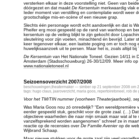
versterken elkaar in deze voorstelling niet. Geen van beid
dóórgezet en dat maakt
De Kersentuin
merkwaardig vlak e
Ieder moment van verstilling en contemplatie wordt weer 
grootschalige mis-en-scène of een nieuwe grap.
Slechts één personage wordt echt aandoenlijk en dat is Wa
Pheifer erg mooi gespeeld op de rand van wanhoop en beru
kersentuin op de veiling blijkt te zijn gekocht door Lopachin
sleutelring voor zijn voeten, minachtend én bevrijd. Later 
keer tegenover elkaar, een laatste poging om er toch nog 
huwelijksaanzoek uit te persen. Maar het is, zoals altijd bij 
De Kersentuin
van Het Nationale Toneel. Gezien 14/11 in D
Amsterdam (Stadsschouwburg) 26-30/12/09. Meer info op
www.nationaletoneel.nl
Seizoensoverzicht 2007/2008
beschouwingen
,
theatermaker
— simber op 21 september 2008 om 2
tags:
hugo claus
,
jaaroverzicht
,
maria goos
,
repertoiretoneel
,
rob de 
Voor het TM/TIN nummer (voorheen Theaterjaarboek), s
Was Maria Goos nou zó onredelijk? “Een wereldpremière v
eerder gespeeld stuk, geschikt voor de grote zaal. (…) Dat 
objectieve waarheden die naar mijn smaak maar wat al te s
vanzelfsprekend worden aangenomen” schreef ze in maart d
reactie op de recensies over
De Familie Avenier
op de webs
Wijbrand Schaap.
Maar nieuwe stukken voor de grote zaal zijn veel vanzelf