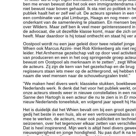
ben me ervan bewust dat het ook een immigrantendrama is
niet bewust naar boven gehaald. Ik sta niet zo politiek in h
publiek haalt het er zelf wel uit. De acteurs spreken in ee
een combinatie van plat Limburgs, Haags en nog meer- o
onderkant van de samenleving te plaatsen. En mensen be
over Wilders. Maar zelf ben ik veel meer geïnteresseerd i
de advocaat, die uit dezelfde klasse komt, maar die zich
heeft. Maar daardoor is hij totaal onthecht en staat hij ver a
Oostpool wordt nu een jaar geleid door twee relatief jonge
Whien ook Marcus Azzini- met Rob Klinkenberg als niet reg
leider. Het Arnhemse gezelschap valt op door veel activite
van produceren en een in het oog springende groep acteu
bewust om Oostpool als merknaam in te zetten”, zegt Whie
de acteurs. Zij zijn de kern van het gezelschap en de brug
regisseurs staan iets meer op de achtergrond, wij hebben 
naam die veel mensen naar de schouwburgzalen trekt.”
“We maken heel divers werk: klassieke stukken, boekbewe
Nederlands werk. Ik denk dat het voor het publiek werkt, o
onze acteurs steeds weer in nieuwe constellaties in een nie
Sanne den Hartogh is een acteur die nu te zien is in
Er moe
nieuw Nederlands toneelstuk, en volgend jaar speelt hij Ha
Het is duidelijk dat het Whien bevalt om bij een groot geze
gedij het beste in een huis, als er een vertrouwensbasis 
mee te werken, de acteurs, maar ook publiciteit en technie
seizoenen, over het tegenover elkaar zetten van verschille
Dat is heel inspirerend. Mijn werk is altijd heel divers gewee
nieuwsgierigheid en jonge hondigheid. Nu pas durf ik na t