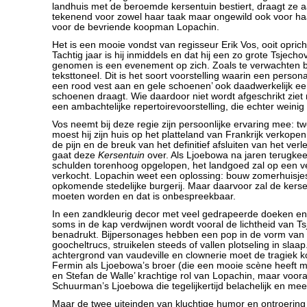
landhuis met de beroemde kersentuin bestiert, draagt ze a
tekenend voor zowel haar taak maar ongewild ook voor ha
voor de bevriende koopman Lopachin.
Het is een mooie vondst van regisseur Erik Vos, ooit opric
Tachtig jaar is hij inmiddels en dat hij een zo grote Tsjecho
genomen is een evenement op zich. Zoals te verwachten bi
teksttoneel. Dit is het soort voorstelling waarin een person
een rood vest aan en gele schoenen’ ook daadwerkelijk ee
schoenen draagt. Wie daardoor niet wordt afgeschrikt ziet
een ambachtelijke repertoirevoorstelling, die echter weinig 
Vos neemt bij deze regie zijn persoonlijke ervaring mee: t
moest hij zijn huis op het platteland van Frankrijk verkopen 
de pijn en de breuk van het definitief afsluiten van het ver
gaat deze
Kersentuin
over. Als Ljoebowa na jaren terugkeert
schulden torenhoog opgelopen, het landgoed zal op een v
verkocht. Lopachin weet een oplossing: bouw zomerhuisje
opkomende stedelijke burgerij. Maar daarvoor zal de kerse
moeten worden en dat is onbespreekbaar.
In een zandkleurig decor met veel gedrapeerde doeken en 
soms in de kap verdwijnen wordt vooral de lichtheid van Ts
benadrukt. Bijpersonages hebben een pop in de vorm van
goocheltrucs, struikelen steeds of vallen plotseling in slaa
achtergrond van vaudeville en clownerie moet de tragiek
Fermin als Ljoebowa’s broer (die een mooie scène heeft 
en Stefan de Walle’ krachtige rol van Lopachin, maar voora
Schuurman’s Ljoebowa die tegelijkertijd belachelijk en mee
Maar de twee uiteinden van kluchtige humor en ontroering