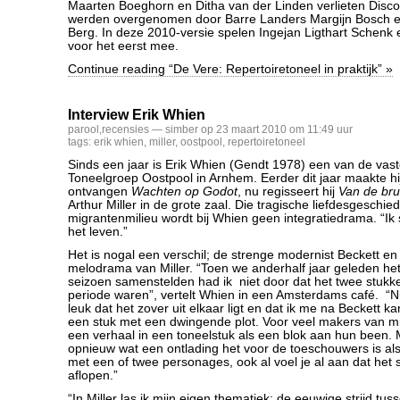
Maarten Boeghorn en Ditha van der Linden verlieten Disco
werden overgenomen door Barre Landers Margijn Bosch e
Berg. In deze 2010-versie spelen Ingejan Ligthart Schenk 
voor het eerst mee.
Continue reading “De Vere: Repertoiretoneel in praktijk” »
Interview Erik Whien
parool
,
recensies
— simber op 23 maart 2010 om 11:49 uur
tags:
erik whien
,
miller
,
oostpool
,
repertoiretoneel
Sinds een jaar is Erik Whien (Gendt 1978) een van de vast
Toneelgroep Oostpool in Arnhem. Eerder dit jaar maakte hi
ontvangen
Wachten op Godot
, nu regisseert hij
Van de bru
Arthur Miller in de grote zaal. Die tragische liefdesgeschied
migrantenmilieu wordt bij Whien geen integratiedrama. “Ik st
het leven.”
Het is nogal een verschil; de strenge modernist Beckett e
melodrama van Miller. “Toen we anderhalf jaar geleden he
seizoen samenstelden had ik niet door dat het twee stukke
periode waren”, vertelt Whien in een Amsterdams café. “Nu 
leuk dat het zover uit elkaar ligt en dat ik me na Beckett 
een stuk met een dwingende plot. Voor veel makers van mi
een verhaal in een toneelstuk als een blok aan hun been.
opnieuw wat een ontlading het voor de toeschouwers is als 
met een of twee personages, ook al voel je al aan dat het 
aflopen.”
“In Miller las ik mijn eigen thematiek: de eeuwige strijd tus