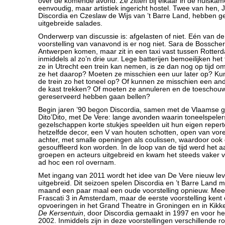
over de komende avond. Ze zitten bij elkaar in de huiska
eenvoudig, maar artistiek ingericht hostel. Twee van hen, J
Discordia en Czeslaw de Wijs van ’t Barre Land, hebben g
uitgebreide salades.
Onderwerp van discussie is: afgelasten of niet. Eén van de
voorstelling van vanavond is er nog niet. Sara de Bosscher
Antwerpen komen, maar zit in een taxi vast tussen Rotter
inmiddels al zo’n drie uur. Lege batterijen bemoeilijken het
ze in Utrecht een trein kan nemen, is ze dan nog op tijd 
ze het daarop? Moeten ze misschien een uur later op? Kun 
de trein zo het toneel op? Of kunnen ze misschien een ande
de kast trekken? Of moeten ze annuleren en de toeschouw
gereserveerd hebben gaan bellen?
Begin jaren ’90 begon Discordia, samen met de Vlaamse 
Dito’Dito, met De Vere: lange avonden waarin toneelspeler
gezelschappen korte stukjes speelden uit hun eigen reperto
hetzelfde decor, een V van houten schotten, open van vor
achter, met smalle openingen als coulissen, waardoor ook
gesouffleerd kon worden. In de loop van de tijd werd het
groepen en acteurs uitgebreid en kwam het steeds vaker v
ad hoc een rol overnam.
Met ingang van 2011 wordt het idee van De Vere nieuw le
uitgebreid. Dit seizoen spelen Discordia en ’t Barre Land 
maand een paar maal een oude voorstelling opnieuw. Meest
Frascati 3 in Amsterdam, maar de eerste voorstelling kent
opvoeringen in het Grand Theatre in Groningen en in Kikker
De Kersentuin
, door Discordia gemaakt in 1997 en voor het
2002. Inmiddels zijn in deze voorstellingen verschillende 