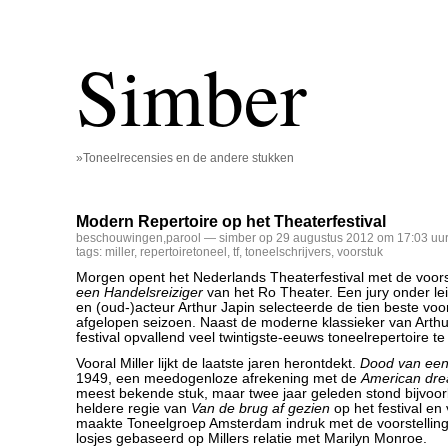
Simber
»Toneelrecensies en de andere stukken
Modern Repertoire op het Theaterfestival
beschouwingen
,
parool
— simber op 29 augustus 2012 om 17:03 uu
tags:
miller
,
repertoiretoneel
,
tf
,
toneelschrijvers
,
voorstuk
Morgen opent het Nederlands Theaterfestival met de voors
een Handelsreiziger
van het Ro Theater. Een jury onder lei
en (oud-)acteur Arthur Japin selecteerde de tien beste voo
afgelopen seizoen. Naast de moderne klassieker van Arthur 
festival opvallend veel twintigste-eeuws toneelrepertoire te
Vooral Miller lijkt de laatste jaren herontdekt.
Dood van een
1949, een meedogenloze afrekening met de
American dr
meest bekende stuk, maar twee jaar geleden stond bijvoo
heldere regie van
Van de brug af gezien
op het festival en
maakte Toneelgroep Amsterdam indruk met de voorstellin
losjes gebaseerd op Millers relatie met Marilyn Monroe.