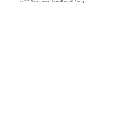
(c) 2026 Simber | powered by
WordPress
with
Barecity