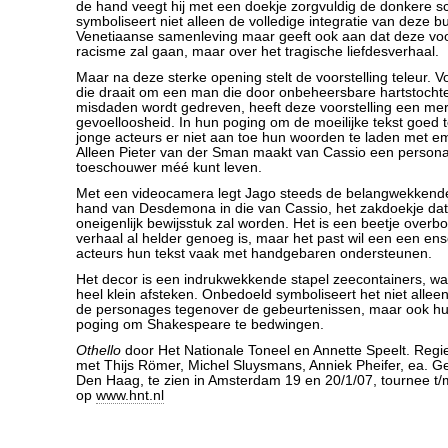
de hand veegt hij met een doekje zorgvuldig de donkere 
symboliseert niet alleen de volledige integratie van deze b
Venetiaanse samenleving maar geeft ook aan dat deze voor
racisme zal gaan, maar over het tragische liefdesverhaal.
Maar na deze sterke opening stelt de voorstelling teleur. V
die draait om een man die door onbeheersbare hartstochte
misdaden wordt gedreven, heeft deze voorstelling een me
gevoelloosheid. In hun poging om de moeilijke tekst goed
jonge acteurs er niet aan toe hun woorden te laden met em
Alleen Pieter van der Sman maakt van Cassio een person
toeschouwer méé kunt leven.
Met een videocamera legt Jago steeds de belangwekkende 
hand van Desdemona in die van Cassio, het zakdoekje dat
oneigenlijk bewijsstuk zal worden. Het is een beetje overb
verhaal al helder genoeg is, maar het past wil een een en
acteurs hun tekst vaak met handgebaren ondersteunen.
Het decor is een indrukwekkende stapel zeecontainers, waa
heel klein afsteken. Onbedoeld symboliseert het niet alleen
de personages tegenover de gebeurtenissen, maar ook h
poging om Shakespeare te bedwingen.
Othello
door Het Nationale Toneel en Annette Speelt. Regi
met Thijs Römer, Michel Sluysmans, Anniek Pheifer, ea. Ge
Den Haag, te zien in Amsterdam 19 en 20/1/07, tournee t/
op
www.hnt.nl