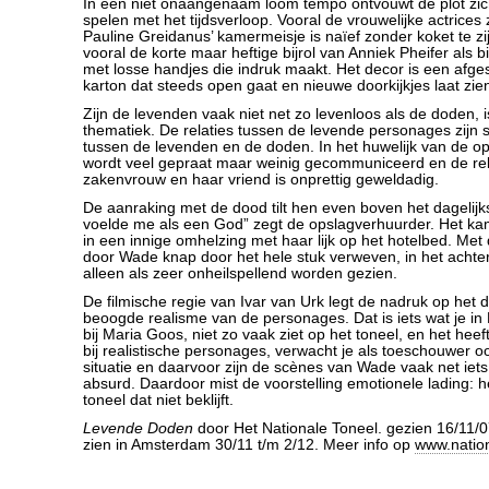
In een niet onaangenaam loom tempo ontvouwt de plot zich
spelen met het tijdsverloop. Vooral de vrouwelijke actrices z
Pauline Greidanus’ kamermeisje is naïef zonder koket te zij
vooral de korte maar heftige bijrol van Anniek Pheifer als 
met losse handjes die indruk maakt. Het decor is een afge
karton dat steeds open gaat en nieuwe doorkijkjes laat zie
Zijn de levenden vaak niet net zo levenloos als de doden, i
thematiek. De relaties tussen de levende personages zijn s
tussen de levenden en de doden. In het huwelijk van de o
wordt veel gepraat maar weinig gecommuniceerd en de rel
zakenvrouw en haar vriend is onprettig geweldadig.
De aanraking met de dood tilt hen even boven het dagelijks
voelde me als een God” zegt de opslagverhuurder. Het kame
in een innige omhelzing met haar lijk op het hotelbed. Met 
door Wade knap door het hele stuk verweven, in het achte
alleen als zeer onheilspellend worden gezien.
De filmische regie van Ivar van Urk legt de nadruk op het d
beoogde realisme van de personages. Dat is iets wat je in
bij Maria Goos, niet zo vaak ziet op het toneel, en het hee
bij realistische personages, verwacht je als toeschouwer oo
situatie en daarvoor zijn de scènes van Wade vaak net iets 
absurd. Daardoor mist de voorstelling emotionele lading: h
toneel dat niet beklijft.
Levende Doden
door Het Nationale Toneel. gezien 16/11/
zien in Amsterdam 30/11 t/m 2/12. Meer info op
www.nation