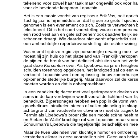
tekenend voor zowel haar taak maar ongewild ook voor ha
voor de bevriende koopman Lopachin.
Het is een mooie vondst van regisseur Erik Vos, ooit opric
Tachtig jaar is hij inmiddels en dat hij een zo grote Tsjecho
genomen is een evenement op zich. Zoals te verwachten bi
teksttoneel. Dit is het soort voorstelling waarin een person
een rood vest aan en gele schoenen’ ook daadwerkelijk ee
schoenen draagt. Wie daardoor niet wordt afgeschrikt ziet
een ambachtelijke repertoirevoorstelling, die echter weinig 
Vos neemt bij deze regie zijn persoonlijke ervaring mee: t
moest hij zijn huis op het platteland van Frankrijk verkopen 
de pijn en de breuk van het definitief afsluiten van het ver
gaat deze
Kersentuin
over. Als Ljoebowa na jaren terugkeert
schulden torenhoog opgelopen, het landgoed zal op een v
verkocht. Lopachin weet een oplossing: bouw zomerhuisje
opkomende stedelijke burgerij. Maar daarvoor zal de kerse
moeten worden en dat is onbespreekbaar.
In een zandkleurig decor met veel gedrapeerde doeken en 
soms in de kap verdwijnen wordt vooral de lichtheid van Ts
benadrukt. Bijpersonages hebben een pop in de vorm van
goocheltrucs, struikelen steeds of vallen plotseling in slaa
achtergrond van vaudeville en clownerie moet de tragiek
Fermin als Ljoebowa’s broer (die een mooie scène heeft 
en Stefan de Walle’ krachtige rol van Lopachin, maar voora
Schuurman’s Ljoebowa die tegelijkertijd belachelijk en mee
Maar de twee uiteinden van kluchtige humor en ontroering
versterken elkaar in deze voorstelling niet. Geen van beid