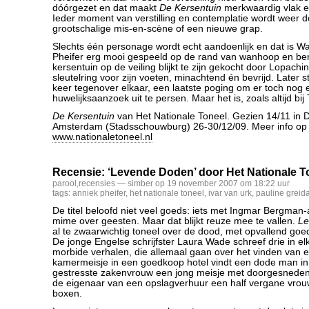
dóórgezet en dat maakt
De Kersentuin
merkwaardig vlak e
Ieder moment van verstilling en contemplatie wordt weer 
grootschalige mis-en-scène of een nieuwe grap.
Slechts één personage wordt echt aandoenlijk en dat is Wa
Pheifer erg mooi gespeeld op de rand van wanhoop en beru
kersentuin op de veiling blijkt te zijn gekocht door Lopachin
sleutelring voor zijn voeten, minachtend én bevrijd. Later 
keer tegenover elkaar, een laatste poging om er toch nog 
huwelijksaanzoek uit te persen. Maar het is, zoals altijd bij 
De Kersentuin
van Het Nationale Toneel. Gezien 14/11 in D
Amsterdam (Stadsschouwburg) 26-30/12/09. Meer info op
www.nationaletoneel.nl
Recensie: ‘Levende Doden’ door Het Nationale T
parool
,
recensies
— simber op 19 november 2007 om 18:22 uur
tags:
anniek pheifer
,
het nationale toneel
,
ivar van urk
,
pauline greid
De titel beloofd niet veel goeds: iets met Ingmar Bergman-
mime over geesten. Maar dat blijkt reuze mee te vallen.
Le
al te zwaarwichtig toneel over de dood, met opvallend goe
De jonge Engelse schrijfster Laura Wade schreef drie in el
morbide verhalen, die allemaal gaan over het vinden van ee
kamermeisje in een goedkoop hotel vindt een dode man in 
gestresste zakenvrouw een jong meisje met doorgesneden 
de eigenaar van een opslagverhuur een half vergane vrouw
boxen.