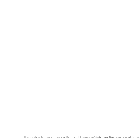
This work is licensed under a
Creative Commons Attribution-Noncommercial-Share