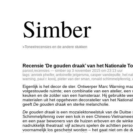
Simber
»Toneelrecensies en de andere stukken
Recensie ‘De gouden draak’ van het Nationale T
parool
,
recensies
— simber op 3 november 2015 om 23:13 uur
tags:
anniek pheifer
,
antoinette jelgersma
,
casper vandeputte
,
het na
warning
,
paul r. kooij
,
pieter van der sman
,
ronald schimmelpfennig
,
Eigenlijk is het decor de ster. Ontwerper Marc Warning ma
volgestouwde ruimte; een combinatie van een atelier, een
keuken en de zolder van een hamsteraar. Hij gebruikte w
materialen uit het opgeheven decoratelier van het Nationa
geeft
De gouden draak
en sterke melancholie.
De gouden draak
is een mozaïektoneelstuk van de Duitse 
Schimmelpfennig over een kok in een Chinees-Vietnamees
en een paar bewoners van de huizen erboven en de winkel 
nadrukkelijk theatraal: vijf acteurs spelen de achttien pers
voornamelijk los geschetst worden – het gaat niet om de d