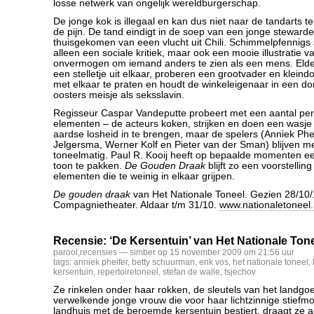
losse netwerk van ongelijk wereldburgerschap.
De jonge kok is illegaal en kan dus niet naar de tandarts ter
de pijn. De tand eindigt in de soep van een jonge stewarde
thuisgekomen van eeen vlucht uit Chili. Schimmelpfennigs s
alleen een sociale kritiek, maar ook een mooie illustratie v
onvermogen om iemand anders te zien als een mens. Elder
een stelletje uit elkaar, proberen een grootvader en kleind
met elkaar te praten en houdt de winkeleigenaar in een d
oosters meisje als seksslavin.
Regisseur Caspar Vandeputte probeert met een aantal pe
elementen – de acteurs koken, strijken en doen een wasje
aardse losheid in te brengen, maar de spelers (Anniek Phei
Jelgersma, Werner Kolf en Pieter van der Sman) blijven m
toneelmatig. Paul R. Kooij heeft op bepaalde momenten e
toon te pakken.
De Gouden Draak
blijft zo een voorstellin
elementen die te weinig in elkaar grijpen.
De gouden draak
van Het Nationale Toneel. Gezien 28/10/
Compagnietheater. Aldaar t/m 31/10.
www.nationaletoneel.
Recensie: ‘De Kersentuin’ van Het Nationale Ton
parool
,
recensies
— simber op 15 november 2009 om 21:56 uur
tags:
anniek pheifer
,
betty schuurman
,
erik vos
,
het nationale toneel
,
kersentuin
,
repertoiretoneel
,
stefan de walle
,
tsjechov
Ze rinkelen onder haar rokken, de sleutels van het landgo
verwelkende jonge vrouw die voor haar lichtzinnige stief
landhuis met de beroemde kersentuin bestiert, draagt ze a