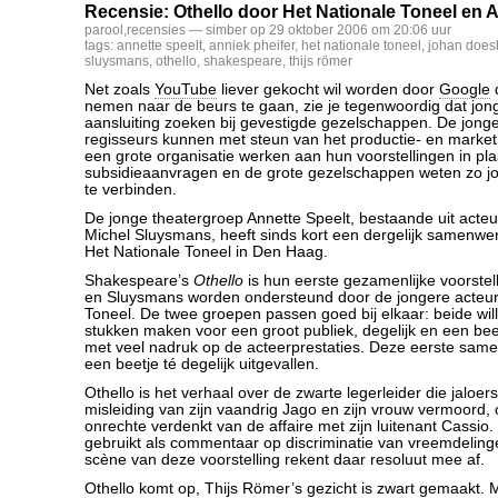
Recensie: Othello door Het Nationale Toneel en 
parool
,
recensies
— simber op 29 oktober 2006 om 20:06 uur
tags:
annette speelt
,
anniek pheifer
,
het nationale toneel
,
johan does
sluysmans
,
othello
,
shakespeare
,
thijs römer
Net zoals
YouTube
liever gekocht wil worden door
Google
d
nemen naar de beurs te gaan, zie je tegenwoordig dat jon
aansluiting zoeken bij gevestigde gezelschappen. De jong
regisseurs kunnen met steun van het productie- en marke
een grote organisatie werken aan hun voorstellingen in pl
subsidieaanvragen en de grote gezelschappen weten zo jo
te verbinden.
De jonge theatergroep Annette Speelt, bestaande uit acte
Michel Sluysmans, heeft sinds kort een dergelijk samenw
Het Nationale Toneel in Den Haag.
Shakespeare’s
Othello
is hun eerste gezamenlijke voorstel
en Sluysmans worden ondersteund door de jongere acteur
Toneel. De twee groepen passen goed bij elkaar: beide wil
stukken maken voor een groot publiek, degelijk en een bee
met veel nadruk op de acteerprestaties. Deze eerste same
een beetje té degelijk uitgevallen.
Othello is het verhaal over de zwarte legerleider die jaloer
misleiding van zijn vaandrig Jago en zijn vrouw vermoord, 
onrechte verdenkt van de affaire met zijn luitenant Cassio.
gebruikt als commentaar op discriminatie van vreemdeling
scène van deze voorstelling rekent daar resoluut mee af.
Othello komt op, Thijs Römer’s gezicht is zwart gemaakt. M