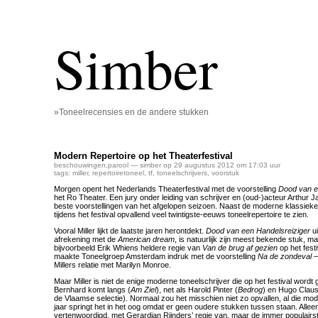
Simber
»Toneelrecensies en de andere stukken
Modern Repertoire op het Theaterfestival
beschouwingen
,
parool
— simber op 29 augustus 2012 om 17:03 uur
tags:
miller
,
repertoiretoneel
,
tf
,
toneelschrijvers
,
voorstuk
Morgen opent het Nederlands Theaterfestival met de voorstelling
Dood van e
het Ro Theater. Een jury onder leiding van schrijver en (oud-)acteur Arthur J
beste voorstellingen van het afgelopen seizoen. Naast de moderne klassieker 
tijdens het festival opvallend veel twintigste-eeuws toneelrepertoire te zien.
Vooral Miller lijkt de laatste jaren herontdekt.
Dood van een Handelsreiziger
ui
afrekening met de
American dream
, is natuurlijk zijn meest bekende stuk, m
bijvoorbeeld Erik Whiens heldere regie van
Van de brug af gezien
op het fest
maakte Toneelgroep Amsterdam indruk met de voorstelling
Na de zondeval
–
Millers relatie met Marilyn Monroe.
Maar Miller is niet de enige moderne toneelschrijver die op het festival wor
Bernhard komt langs (
Am Ziel
), net als Harold Pinter (
Bedrog
) en Hugo Claus
de Vlaamse selectie). Normaal zou het misschien niet zo opvallen, al die mod
jaar springt het in het oog omdat er geen oudere stukken tussen staan. Allee
vertenwoordigd, met Gerardjan Rijnders’ regie van, maar de immer populairste