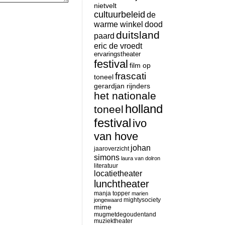
nietvelt
cultuurbeleid
de
warme winkel
dood
duitsland
paard
eric de vroedt
ervaringstheater
festival
film op
frascati
toneel
gerardjan rijnders
het nationale
holland
toneel
festival
ivo
van hove
johan
jaaroverzicht
simons
laura van dolron
literatuur
locatietheater
lunchtheater
manja topper
marien
mightysociety
jongewaard
mime
mugmetdegoudentand
muziektheater