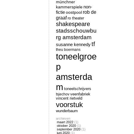
münchner
non-
kammerspiele
rob de
fictie
oostpool
graaf
ro theater
shakespeare
stadsschouwbu
rg amsterdam
tf
susanne kennedy
theu boermans
toneelgroe
p
amsterda
m
toneelschrijvers
tsjechov
veenfabriek
vincent rietveld
voorstuk
wunderbaum
archieven
maart 2022
(1)
oktober 2020
(1)
september 2020
(1)
juni 2020
(1)