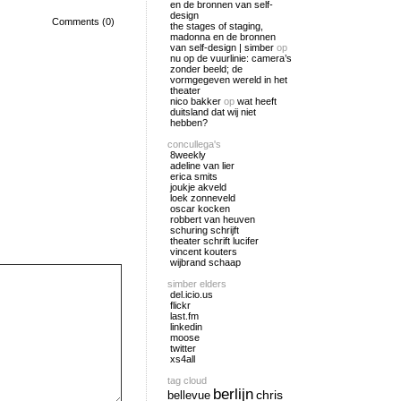
en de bronnen van self-
design
Comments (0)
the stages of staging,
madonna en de bronnen
van self-design | simber
op
nu op de vuurlinie: camera’s
zonder beeld; de
vormgegeven wereld in het
theater
nico bakker
op
wat heeft
duitsland dat wij niet
hebben?
concullega's
8weekly
adeline van lier
erica smits
joukje akveld
loek zonneveld
oscar kocken
robbert van heuven
schuring schrijft
theater schrift lucifer
vincent kouters
wijbrand schaap
simber elders
del.icio.us
flickr
last.fm
linkedin
moose
twitter
xs4all
tag cloud
berlijn
chris
bellevue