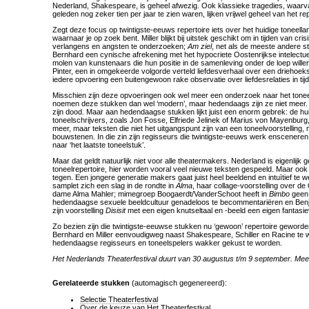
Nederland, Shakespeare, is geheel afwezig. Ook klassieke tragedies, waarvan
geleden nog zeker tien per jaar te zien waren, lijken vrijwel geheel van het re
Zegt deze focus op twintigste-eeuws repertoire iets over het huidige toneella
waarnaar je op zoek bent. Miller blijkt bij uitstek geschikt om in tijden van cris
verlangens en angsten te onderzoeken;
Am ziel
, net als de meeste andere 
Bernhard een cynische afrekening met het hypocriete Oostenrijkse intelectue
molen van kunstenaars die hun positie in de samenleving onder de loep will
Pinter, een in omgekeerde volgorde verteld liefdesverhaal over een driehoeksv
iedere opvoering een buitengewoon rake observatie over liefdesrelaties in tij
Misschien zijn deze opvoeringen ook wel meer een onderzoek naar het toneel
noemen deze stukken dan wel ‘modern’, maar hedendaags zijn ze niet meer.
zijn dood. Maar aan hedendaagse stukken lijkt juist een enorm gebrek: de hu
toneelschrijvers, zoals Jon Fosse, Elfriede Jelinek of Marius von Mayenburg,
meer, maar teksten die niet het uitgangspunt zijn van een toneelvoorstelling
bouwstenen. In die zin zijn regisseurs die twintigste-eeuws werk enscenere
naar ‘het laatste toneelstuk’.
Maar dat geldt natuurlijk niet voor alle theatermakers. Nederland is eigenlijk 
toneelrepertoire, hier worden vooral veel nieuwe teksten gespeeld. Maar ook di
tegen. Een jongere generatie makers gaat juist heel beeldend en intuïtief te
samplet zich een slag in de rondte in
Alma
, haar collage-voorstelling over de
dame Alma Mahler; mimegroep Boogaerdt/VanderSchoot heeft in
Bimbo
geen 
hedendaagse sexuele beeldcultuur genadeloos te becommentariëren en Benj
zijn voorstelling
Disisit
met een eigen knutseltaal en -beeld een eigen fantasie
Zo bezien zijn die twintigste-eeuwse stukken nu ‘gewoon’ repertoire geworden
Bernhard en Miller eenvoudigweg naast Shakespeare, Schiller en Racine te
hedendaagse regisseurs en toneelspelers wakker gekust te worden.
Het Nederlands Theaterfestival duurt van 30 augustus t/m 9 september. Mee
Gerelateerde stukken
(automagisch gegenereerd):
Selectie Theaterfestival
Over de keuze van Het Theaterfestival