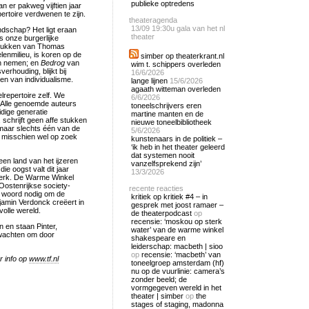
publieke optredens
 er pakweg vijftien jaar
pertoire verdwenen te zijn.
theateragenda
13/09
19:30u gala van het nl
ndschap? Het ligt eraan
theater
is onze burgerlijke
stukken van Thomas
lenmilieu, is koren op de
simber op theaterkrant.nl
en nemen; en
Bedrog
van
wim t. schippers overleden
erhouding, blijkt bij
16/6/2026
den van individualisme.
lange lijnen
15/6/2026
agaath witteman overleden
repertoire zelf. We
6/6/2026
 Alle genoemde auteurs
toneelschrijvers eren
idige generatie
martine manten en de
 schrijft geen affe stukken
nieuwe toneelbibliotheek
, maar slechts één van de
5/6/2026
n misschien wel op zoek
kunstenaars in de politiek –
‘ik heb in het theater geleerd
dat systemen nooit
geen land van het ijzeren
vanzelfsprekend zijn’
e oogst valt dit jaar
13/3/2026
 werk. De Warme Winkel
 Oostenrijkse society-
recente reacties
woord nodig om de
kritiek op kritiek #4 – in
amin Verdonck creëert in
gesprek met joost ramaer –
volle wereld.
de theaterpodcast
op
recensie: ‘moskou op sterk
 en staan Pinter,
water’ van de warme winkel
 wachten om door
shakespeare en
leiderschap: macbeth | sioo
op
recensie: ‘macbeth’ van
r info op
www.tf.nl
toneelgroep amsterdam (hf)
nu op de vuurlinie: camera’s
zonder beeld; de
vormgegeven wereld in het
theater | simber
op
the
stages of staging, madonna