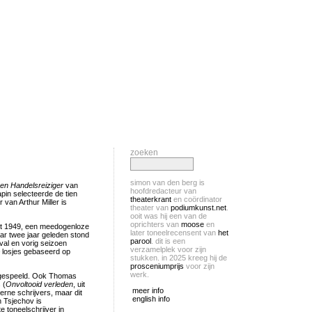
zoeken
simon van den berg is
en Handelsreiziger
van
hoofdredacteur van
apin selecteerde de tien
theaterkrant
en coördinator
van Arthur Miller is
theater van
podiumkunst.net
.
ooit was hij een van de
oprichters van
moose
en
t 1949, een meedogenloze
later toneelrecensent van
het
aar twee jaar geleden stond
parool
. dit is een
ival en vorig seizoen
verzamelplek voor zijn
 losjes gebaseerd op
stukken. in 2025 kreeg hij de
prosceniumprijs
voor zijn
werk.
dt gespeeld. Ook Thomas
 (
Onvoltooid verleden
, uit
meer info
erne schrijvers, maar dit
english info
n Tsjechov is
 toneelschrijver in