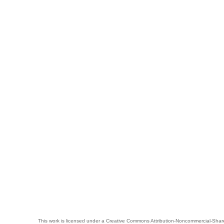
This work is licensed under a
Creative Commons Attribution-Noncommercial-Share