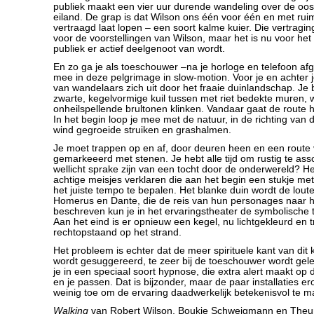
publiek maakt een vier uur durende wandeling over de oost
eiland. De grap is dat Wilson ons één voor één en met ru
vertraagd laat lopen – een soort kalme kuier. Die vertragi
voor de voorstellingen van Wilson, maar het is nu voor het 
publiek er actief deelgenoot van wordt.
En zo ga je als toeschouwer –na je horloge en telefoon af
mee in deze pelgrimage in slow-motion. Voor je en achter je
van wandelaars zich uit door het fraaie duinlandschap. Je b
zwarte, kegelvormige kuil tussen met riet bedekte muren, 
onheilspellende brultonen klinken. Vandaar gaat de route h
In het begin loop je mee met de natuur, in de richting van
wind gegroeide struiken en grashalmen.
Je moet trappen op en af, door deuren heen en een route
gemarkeeerd met stenen. Je hebt alle tijd om rustig te ass
wellicht sprake zijn van een tocht door de onderwereld? He
achtige meisjes verklaren die aan het begin een stukje m
het juiste tempo te bepalen. Het blanke duin wordt de lout
Homerus en Dante, die de reis van hun personages naar he
beschreven kun je in het ervaringstheater de symbolische 
Aan het eind is er opnieuw een kegel, nu lichtgekleurd en tr
rechtopstaand op het strand.
Het probleem is echter dat de meer spirituele kant van dit 
wordt gesuggereerd, te zeer bij de toeschouwer wordt gel
je in een speciaal soort hypnose, die extra alert maakt op 
en je passen. Dat is bijzonder, maar de paar installaties 
weinig toe om de ervaring daadwerkelijk betekenisvol te m
Walking
van Robert Wilson, Boukje Schweigmann en Theu