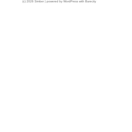
(c) 2026 Simber | powered by
WordPress
with
Barecity