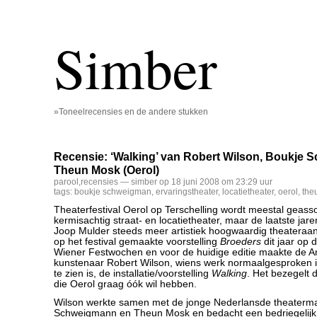
Simber
»Toneelrecensies en de andere stukken
Recensie: ‘Walking’ van Robert Wilson, Boukje
Theun Mosk (Oerol)
parool
,
recensies
— simber op 18 juni 2008 om 23:29 uur
tags:
boukje schweigman
,
ervaringstheater
,
locatietheater
,
oerol
,
the
Theaterfestival Oerol op Terschelling wordt meestal geass
kermisachtig straat- en locatietheater, maar de laatste jaren
Joop Mulder steeds meer artistiek hoogwaardig theateraa
op het festival gemaakte voorstelling
Broeders
dit jaar op 
Wiener Festwochen en voor de huidige editie maakte de 
kunstenaar Robert Wilson, wiens werk normaalgesproken i
te zien is, de installatie/voorstelling
Walking
. Het bezegelt 
die Oerol graag óók wil hebben.
Wilson werkte samen met de jonge Nederlansde theaterm
Schweigmann en Theun Mosk en bedacht een bedriegelijk 