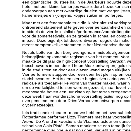
een gigantische, duistere hal in de Jaarbeurs bouwde dez
hotel met een kleine kamertjes waar iedere bezoeker zich i
onderwerpen aan merkwaardige rituelen met vragenlijsten
kamermeisjes en -jongens, kopjes suiker en poffertjes.
Maar met een fenomenale truc die ik hier niet zal verklapp
ontroerend statement af te geven over eenzaamheid en cont
inmiddels de vierde installatie/performance/voorstelling d
voor de zomerfestivals, en ze groeien in schaal en complex
impact. Deze eigenlijk tot decorontwerper opgeleide make
meest oorspronkelijke stemmen in het Nederlandse theate
Net als Lotte van den Berg overigens, inmiddels algemee
belangrijkste opkomende regisseur van het moment. Voor F
maakte ze dit jaar de high-concept voorstelling
Gerucht
, w
toeschouwers in een door Theun Mosk ontworpen, geluids
in de stad zitten en door een glazen wand mogen uitkijken 
Vier performers stappen door een deur het plein op en lo
stadsbewoners. Het is een sterke beginselverklaring voor
radicale als toegankelijke vorm van theater maken, waari
om de werkelijkheid te zien worden gezocht, maar levert v
meerwaarde boven een uur zitten op het terras ertegenover
deze week haar wonderschone voorstelling
Stillen
nog op he
overigens met een door Dries Verhoeven ontworpen decor
glycerinezeepjes.
Iets traditioneler theater -maar we hebben het over subtiel
Rotterdamse performer Lizzy Timmers met haar voorstelli
Arend
. De Arend in kwestie is de Vlaamse acteur en danse
school van Alain Platèl. Samen maakten ze een tamelijk f
performance over hoe je dat nou doet, verliefd zijn op ton