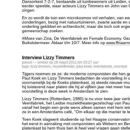
Dansorkest 7-2-7, bestaande uit tuinbewoners uit Leiden, 
eerder speelde, waar acteurs Lizzy Timmers en John van 
zingen.
En zo wordt de tuin een microkosmos vol verhalen, van 
zonderlingen, bezig met natuurtuinieren, zwarte aarde en
onderling gekibbel en achterdocht, maar die toch ook erg
gemeenschap zoeken.
#Moes
van Zina, De Veenfabriek en Female Economy. Gezi
Buikslotermeer. Aldaar t/m 10/7. Meer info op
www.ffnaarm
Interview Lizzy Timmers
parool
— simber op 28 maart 2011 om 20:27 uur
tags:
lizzy timmers
,
muziektheater
,
paul koek
,
veenfabriek
,
voorstuk
Tijgers noemen ze ze: de moderne componisten die hen 
Paul Koek en Lizzy Timmers bedachten de voorstelling
In 
voornamelijk bij de Koeks platenkast, zij steeds nieuwe m
hij luisterend naar platen die hij al vijftien jaar niet meer 
voorstelling is deze week in Amsterdam te zien.
Lizzy Timmers (Rotterdam, 1980) is nu voor twee jaar ve
Veenfabriek, het Leidse muziektheatergezelschap van Pau
vanaf het begin een grote wens alleen samen met hem iets
ze in een Amsterdams café, “Om elkaar op die manier te l
Toen Koek slagwerk studeerde op het Haagse conservator
het eerst in aanraking met componisten als Webern en Beri
platenkast bij hem thuis ben ik heel veel vragen gaan stel