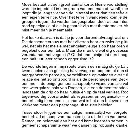
Moes
bestaat uit een groot aantal korte, kleine voorstellin
wordt je ingedeeld in een groep van een man of twaalf, met
loopt die je langs vier van de in totaal meer dan tien tafrel
een eigen terreintje. Over het terrein wandelend kom je de
groepen tegen, die worden toegesproken door acteur Titus
rood speelpakje of die in gesprek zijn met theatermaker M
mist meer dan je meemaakt.
Het leuke daarvan is dat je je voortdurend afvraagt wat er w
Die dansende vrouw met het zilveren haar en zwierige glit
wel, net als het meisje met engelenvleugels op haar oren di
begeleid door een tuba. Maar die man die wel erg obsessie
veranda aan het vegen is? Of dat ene tuintje dat eerst nog v
een half uur later schoon opgeruimd is?
De voorstellingen in mijn route waren een matig stukje
Ein
twee spelers zich gelukkig halverwege ontpopten tot een s
aangrenzende percelen, verschillende opvattingen over tu
relatie die net zo ontspoord is als de personages van Beck
een mol – de enige gemeenschappelijke vijand van alle vo
een weergaloze solo van Roosen, die een dementerende v
langzaam de grip op haar huisje en op de taal verliest. Ro
tegenwoordig vooral actief als regisseur en organisator –
oneerbiedig te noemen – maar wat is het een belevenis o
vierkante meter een personage uit te zien beitelen.
Tussendoor krijgen we een zalige minimaaltijd van vergeten
oesterblad en soep van raapsteeltjes) uit de tuin van bew
Remco, en helemaal aan het eind komt iedereen samen in
gemeenschapsruimte waar we dansen op robuuste klanke