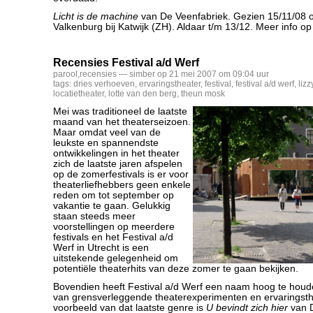
Licht is de machine
van De Veenfabriek. Gezien 15/11/08 
Valkenburg bij Katwijk (ZH). Aldaar t/m 13/12. Meer info o
Recensies Festival a/d Werf
parool
,
recensies
— simber op 21 mei 2007 om 09:04 uur
tags:
dries verhoeven
,
ervaringstheater
,
festival
,
festival a/d werf
,
liz
locatietheater
,
lotte van den berg
,
theun mosk
Mei was traditioneel de laatste
maand van het theaterseizoen.
Maar omdat veel van de
leukste en spannendste
ontwikkelingen in het theater
zich de laatste jaren afspelen
op de zomerfestivals is er voor
theaterliefhebbers geen enkele
reden om tot september op
vakantie te gaan. Gelukkig
staan steeds meer
voorstellingen op meerdere
festivals en het Festival a/d
Werf in Utrecht is een
uitstekende gelegenheid om
potentiële theaterhits van deze zomer te gaan bekijken.
Bovendien heeft Festival a/d Werf een naam hoog te houd
van grensverleggende theaterexperimenten en ervaringsth
voorbeeld van dat laatste genre is
U bevindt zich hier
van D