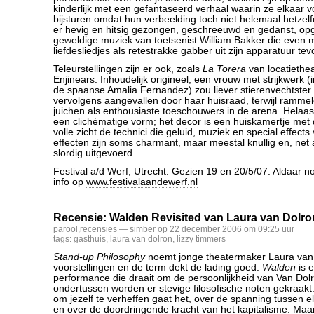
kinderlijk met een gefantaseerd verhaal waarin ze elkaar
bijsturen omdat hun verbeelding toch niet helemaal hetzelfd
er hevig en hitsig gezongen, geschreeuwd en gedanst, op
geweldige muziek van toetsenist William Bakker die even 
liefdesliedjes als retestrakke gabber uit zijn apparatuur tev
Teleurstellingen zijn er ook, zoals
La Torera
van locatiethe
Enjinears. Inhoudelijk origineel, een vrouw met strijkwerk 
de spaanse Amalia Fernandez) zou liever stierenvechtster 
vervolgens aangevallen door haar huisraad, terwijl ramme
juichen als enthousiaste toeschouwers in de arena. Helaas
een clichématige vorm; het decor is een huiskamertje met
volle zicht de technici die geluid, muziek en special effects
effecten zijn soms charmant, maar meestal knullig en, net 
slordig uitgevoerd.
Festival a/d Werf, Utrecht. Gezien 19 en 20/5/07. Aldaar n
info op
www.festivalaandewerf.nl
Recensie: Walden Revisited van Laura van Dolro
parool
,
recensies
— simber op 22 december 2006 om 09:25 uur
tags:
gasthuis
,
laura van dolron
,
lizzy timmers
Stand-up Philosophy
noemt jonge theatermaker Laura van
voorstellingen en de term dekt de lading goed.
Walden
is 
performance die draait om de persoonlijkheid van Van Dol
ondertussen worden er stevige filosofische noten gekraak
om jezelf te verheffen gaat het, over de spanning tussen e
en over de doordringende kracht van het kapitalisme. Maa