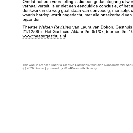
Omdat het een voorstelling is die een gedachtegang uitwer
verhaal vertelt, is er niet een eenduidige conclusie, of het m
denkwerk in de weg gaat staan van eenvoudig, menselijk con
waarin hardop wordt nagedacht, met alle onzekerheid van d
bijzonder.
Theater
Walden Revisited
van Laura van Dolron, Gasthuis 
21/12/06 in Het Gasthuis. Aldaar t/m 6/1/07, tournee t/m 1
www.theatergasthuis.nl
This work is licensed under a
Creative Commons Attribution-Noncommercial-Share
(c) 2026 Simber | powered by
WordPress
with
Barecity