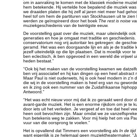
om in aanraking te komen met de klassiek moderne muziek
hem betekende. Hij vertelde hoe bepalend die muziek was 
we draaiden platen die hij zelf al jaren niet meer had geho
heel tof om hem de partituren van Stockhausen uit te zien
werden ze geïnspireerd door het boek
The rest is noise
van
muziekgeschiedenis van de twintigste eeuw.
De voorstelling gaat over die muziek, maar uiteindelijk oo
generaties en hoe je omgaat met traditie en geschiedenis. 
conservatorium nog vrij autoritair les gekregen: de geschi
geramd. Het was een doorgaande lijn en als je de traditie 
jezelf uiteindelijk op die lijn plaatsen. Dat is moeilijk voor te
ben eclectisch, ik ben opgevoed in een wereld die vrijwel uit
heden bestaat.”
“Ook bij het maken van de voorstelling kwamen we datzelf
ben vrij associatief en hij kan dingen op een heel abstract
Maar Paul is niet ouderwets, hij is ook heel modern in z’n
die wij in de voorstelling maken is heel erg van nu geword
en ik zing ook een nummer van de Zuidafrikaanse hiphopp
Antwoord.”
“Het was echt nieuw voor mij dat ik zo geraakt werd door 
avant-garde muziek. Het is een enorme rijkdom om je te k
door iets uit het verleden. Je vergeet af en toe dat heel v
heen ooit bevochten zijn. Maar omdat we ze vanzelfspreke
hun betekenis weg te zakken. Voor mij hielp het om via Pa
vuur van die oorsprong te voelen.”
Het is opvallend dat Timmers een voorstelling als
In de tijd
want eigenlijk is ze helemaal geen muziektheatermaker. “Ja