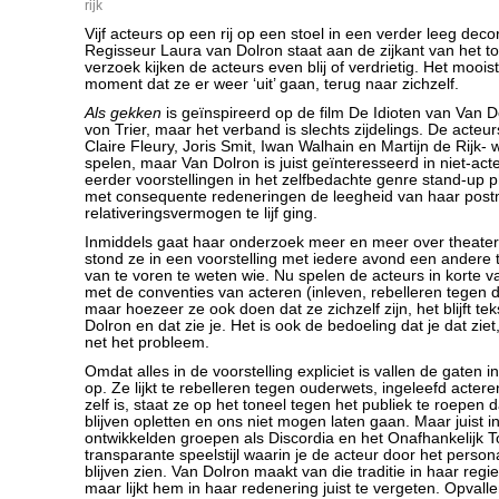
rijk
Vijf acteurs op een rij op een stoel in een verder leeg decor
Regisseur Laura van Dolron staat aan de zijkant van het t
verzoek kijken de acteurs even blij of verdrietig. Het mooist,
moment dat ze er weer ‘uit’ gaan, terug naar zichzelf.
Als gekken
is geïnspireerd op de film De Idioten van Van D
von Trier, maar het verband is slechts zijdelings. De acteu
Claire Fleury, Joris Smit, Iwan Walhain en Martijn de Rijk- 
spelen, maar Van Dolron is juist geïnteresseerd in niet-ac
eerder voorstellingen in het zelfbedachte genre stand-up p
met consequente redeneringen de leegheid van haar pos
relativeringsvermogen te lijf ging.
Inmiddels gaat haar onderzoek meer en meer over theater.
stond ze in een voorstelling met iedere avond een andere 
van te voren te weten wie. Nu spelen de acteurs in korte 
met de conventies van acteren (inleven, rebelleren tegen de
maar hoezeer ze ook doen dat ze zichzelf zijn, het blijft te
Dolron en dat zie je. Het is ook de bedoeling dat je dat ziet
net het probleem.
Omdat alles in de voorstelling expliciet is vallen de gaten 
op. Ze lijkt te rebelleren tegen ouderwets, ingeleefd actere
zelf is, staat ze op het toneel tegen het publiek te roepen
blijven opletten en ons niet mogen laten gaan. Maar juist 
ontwikkelden groepen als Discordia en het Onafhankelijk 
transparante speelstijl waarin je de acteur door het pers
blijven zien. Van Dolron maakt van die traditie in haar reg
maar lijkt hem in haar redenering juist te vergeten. Opval