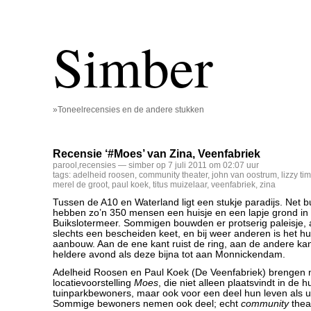
Simber
»Toneelrecensies en de andere stukken
Recensie ‘#Moes’ van Zina, Veenfabriek
parool
,
recensies
— simber op 7 juli 2011 om 02:07 uur
tags:
adelheid roosen
,
community theater
,
john van oostrum
,
lizzy t
merel de groot
,
paul koek
,
titus muizelaar
,
veenfabriek
,
zina
Tussen de A10 en Waterland ligt een stukje paradijs. Net b
hebben zo’n 350 mensen een huisje en een lapje grond in 
Buikslotermeer. Sommigen bouwden er protserig paleisje
slechts een bescheiden keet, en bij weer anderen is het hu
aanbouw. Aan de ene kant ruist de ring, aan de andere kant
heldere avond als deze bijna tot aan Monnickendam.
Adelheid Roosen en Paul Koek (De Veenfabriek) brengen nu
locatievoorstelling
Moes
, die niet alleen plaatsvindt in de 
tuinparkbewoners, maar ook voor een deel hun leven als 
Sommige bewoners nemen ook deel; echt
community
thea