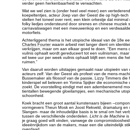
verder geen herkenbaarheid te verwachten.
Wat we wel zien is (onder heel veel meer) een vertederen
koepeltentjes, acteur Joep van der Geest die op high-tec
stelten het toneel over rent, een klein orkestje dat minimal
folky liedjes ondersteund door sirenes en chinese muziek 
carnavalswagen met een meeuwenkop en een verdwaalde
motorfiets.
Achterliggend thema is het utopische ideaal van de 18e e
Charles Fourier
waarin arbeid niet langer dient om identitei
verkrijgen, maar om aan elkaar goed te doen. “Een mens d
vuilnis ophaalt wordt gereduceert tot een vuilnisman, maar 
wil twee uur per week vuilnis ophaalt blijft een mens die h
ruimen.”
Van daaruit worden uitstapjes gemaakt naar utopieën van 
acteurs zelf: Van der Geest als profeet van de mens-mach
Bussemaker als filosoof van de passie, Lizzy Timmers die h
kinderspel wil beleven en Yonina Spijker die economisch
zoekt. De voorstelling eindigt met een adembenemend moo
tientallen bewegende gloeilampjes, een mechanische utop
schoonheid.
Koek bracht een groot aantal kunstenaars bijeen –compon
vormgevers Theun Mosk en Joost Rekveld, dramaturg en s
Slangen- maar de inhoudelijke basis is te smal om het verb
tussen de verschillende onderdelen.
Licht is de Machine
is
je graag goed wílt vinden, vanwege de compromisloosheid
ideeënrijkdom van de makers, maar een die uiteindelijk stik
overdaad.