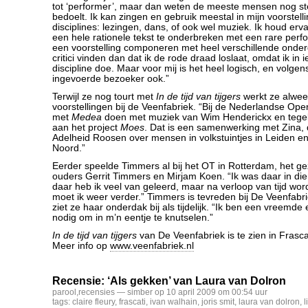
tot ‘performer’, maar dan weten de meeste mensen nog ste
bedoelt. Ik kan zingen en gebruik meestal in mijn voorstelli
disciplines: lezingen, dans, of ook wel muziek. Ik houd er
een hele rationele tekst te onderbreken met een rare perf
een voorstelling componeren met heel verschillende ond
critici vinden dan dat ik de rode draad loslaat, omdat ik in 
discipline doe. Maar voor mij is het heel logisch, en volgen
ingevoerde bezoeker ook.”
Terwijl ze nog tourt met
In de tijd van tijgers
werkt ze alwee
voorstellingen bij de Veenfabriek. “Bij de Nederlandse O
met
Medea
doen met muziek van Wim Henderickx en tegeli
aan het project
Moes
. Dat is een samenwerking met Zina,
Adelheid Roosen over mensen in volkstuintjes in Leiden 
Noord.”
Eerder speelde Timmers al bij het OT in Rotterdam, het g
ouders Gerrit Timmers en Mirjam Koen. “Ik was daar in dien
daar heb ik veel van geleerd, maar na verloop van tijd word
moet ik weer verder.” Timmers is tevreden bij De Veenfabr
ziet ze haar onderdak bij als tijdelijk. “Ik ben een vreemde
nodig om in m’n eentje te knutselen.”
In de tijd van tijgers
van De Veenfabriek is te zien in Frasca
Meer info op
www.veenfabriek.nl
Recensie: ‘Als gekken’ van Laura van Dolron
parool
,
recensies
— simber op 10 april 2009 om 00:54 uur
tags:
claire fleury
,
frascati
,
ivan walhain
,
joris smit
,
laura van dolron
,
l