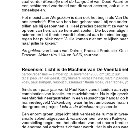
zaal verder
Mannetje met de Lange Lul
van Dood Paard en 
een schitterend voorbeeld van dit soort acteren, ook al in
toneelspelen.
Het mooist aan
Als gekken
is dan ook het begin als Van Do
ons beschrijft. Eén van hen kan gebarentaal, bij een ande
trillen als hij gespannen is. Heel precies beschrijft ze wann
op een van hen, als ze hem ziet spelen. Die bovenmatige l
acteren en het theater wordt helemaal aan het eind terug
tegen het publiek zegt: “Jullie komen niet om te kijken na
naar jullie te kijken.”
Als gekken
van Laura van Dolron, Frascati Productie. Gezi
Frascati. Aldaar t/m 11/4 en 3-6/6, tournee.
Recensie: Licht is de Machine van De Veenfabrie
parool
,
recensies
— simber op 16 november 2008 om 18:12 uur
tags:
joep van der geest
,
lizzy timmers
,
locatietheater
,
martijn paddin
koek
,
paul slangen
,
reinout bussemaker
,
theun mosk
,
veenfabriek
,
yo
Sinds een paar jaar werkt Paul Koek vanuit Leiden aan zij
combinaties van locatie- en muziektheater. Nu is zijn geze
Veenfabriek neergestreken in een reusachtige hangar op 
marinevliegveld Valkenburg, waar hij het ambitieuze maar m
doorgronden project
Licht is de Machine
regisseerde.
Een enorm groen uitgelicht blok verdeelt de ruimte in tweeë
smalle spleet uitgespaard, waardoorheen we een Katwijks 
voorstelling begint met het afbreken van het enorm brede s
de enorme hal erachter zichtbaar wordt. Het is als een wa