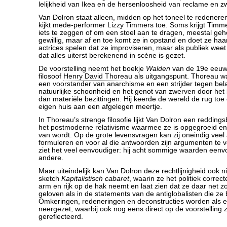
lelijkheid van Ikea en de hersenloosheid van reclame en z
Van Dolron staat alleen, midden op het toneel te redeneren
kijkt mede-performer Lizzy Timmers toe. Soms krijgt Tim
iets te zeggen of om een stoel aan te dragen, meestal g
gewillig, maar af en toe komt ze in opstand en doet ze haa
actrices spelen dat ze improviseren, maar als publiek wee
dat alles uiterst berekenend in scène is gezet.
De voorstelling neemt het boekje
Walden
van de 19e eeuw
filosoof
Henry David Thoreau
als uitgangspunt. Thoreau wa
een voorstander van anarchisme en een strijder tegen bel
natuurlijke schoonheid en het genot van zwerven door het
dan materiële bezittingen. Hij keerde de wereld de rug toe
eigen huis aan een afgelegen meertje.
In Thoreau’s strenge filosofie lijkt Van Dolron een redding
het postmoderne relativisme waarmee ze is opgegroeid en
van wordt. Op de grote levensvragen kan zij oneindig vee
formuleren en voor al die antwoorden zijn argumenten te 
ziet het veel eenvoudiger: hij acht sommige waarden een
andere.
Maar uiteindelijk kan Van Dolron deze rechtlijnigheid ook n
sketch
Kapitalistisch cabaret
, waarin ze het politiek correc
arm en rijk op de hak neemt en laat zien dat ze daar net zo
geloven als in de statements van de antiglobalisten die ze 
Omkeringen, redeneringen en deconstructies worden als ee
neergezet, waarbij ook nog eens direct op de voorstelling z
gereflecteerd.