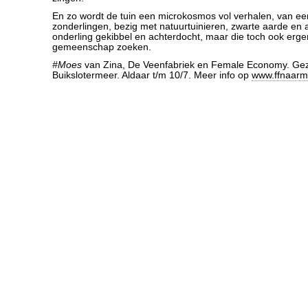
En zo wordt de tuin een microkosmos vol verhalen, van 
zonderlingen, bezig met natuurtuinieren, zwarte aarde en
onderling gekibbel en achterdocht, maar die toch ook erg
gemeenschap zoeken.
#Moes
van Zina, De Veenfabriek en Female Economy. Gezi
Buikslotermeer. Aldaar t/m 10/7. Meer info op
www.ffnaarm