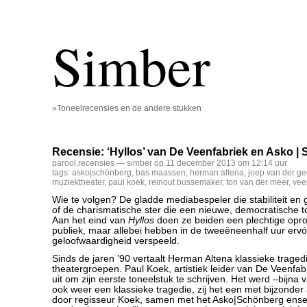
Simber
»Toneelrecensies en de andere stukken
Recensie: ‘Hyllos’ van De Veenfabriek en Asko |
parool
,
recensies
— simber op 11 december 2013 om 12:14 uur
tags:
asko|schönberg
,
bas maassen
,
herman altena
,
joep van der ge
muziektheater
,
paul koek
,
reinout bussemaker
,
ton van der meer
,
vee
Wie te volgen? De gladde mediabespeler die stabiliteit en g
of de charismatische ster die een nieuwe, democratische 
Aan het eind van
Hyllos
doen ze beiden een plechtige opro
publiek, maar allebei hebben in de tweeëneenhalf uur ervó
geloofwaardigheid verspeeld.
Sinds de jaren ’90 vertaalt Herman Altena klassieke traged
theatergroepen. Paul Koek, artistiek leider van De Veenfa
uit om zijn eerste toneelstuk te schrijven. Het werd –bijna
ook weer een klassieke tragedie, zij het een met bijzonder
door regisseur Koek, samen met het Asko|Schönberg ens