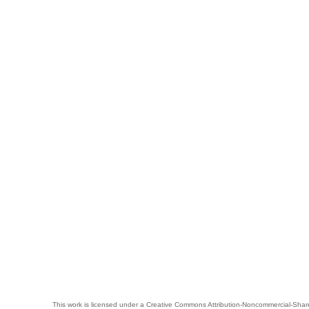
This work is licensed under a
Creative Commons Attribution-Noncommercial-Share