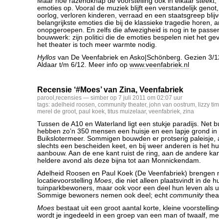
Maar hoe razendknap de voorstelling ook in elkaar steekt, h
emoties op. Vooral de muziek blijft een verstandelijk geno
oorlog, verloren kinderen, verraad en een staatsgreep blij
belangrijkste emoties die bij de klassieke tragedie horen, 
onopgeroepen. En zelfs die afwezigheid is nog in te passe
bouwwerk: zijn politici die de emoties bespelen niet het ge
het theater is toch meer warmte nodig.
Hyllos
van De Veenfabriek en Asko|Schönberg. Gezien 3/12
Aldaar t/m 6/12. Meer info op
www.veenfabriek.nl
Recensie ‘#Moes’ van Zina, Veenfabriek
parool
,
recensies
— simber op 7 juli 2011 om 02:07 uur
tags:
adelheid roosen
,
community theater
,
john van oostrum
,
lizzy t
merel de groot
,
paul koek
,
titus muizelaar
,
veenfabriek
,
zina
Tussen de A10 en Waterland ligt een stukje paradijs. Net b
hebben zo’n 350 mensen een huisje en een lapje grond in 
Buikslotermeer. Sommigen bouwden er protserig paleisje
slechts een bescheiden keet, en bij weer anderen is het hu
aanbouw. Aan de ene kant ruist de ring, aan de andere kant
heldere avond als deze bijna tot aan Monnickendam.
Adelheid Roosen en Paul Koek (De Veenfabriek) brengen nu
locatievoorstelling
Moes
, die niet alleen plaatsvindt in de 
tuinparkbewoners, maar ook voor een deel hun leven als 
Sommige bewoners nemen ook deel; echt
community
thea
Moes
bestaat uit een groot aantal korte, kleine voorstellin
wordt je ingedeeld in een groep van een man of twaalf, met