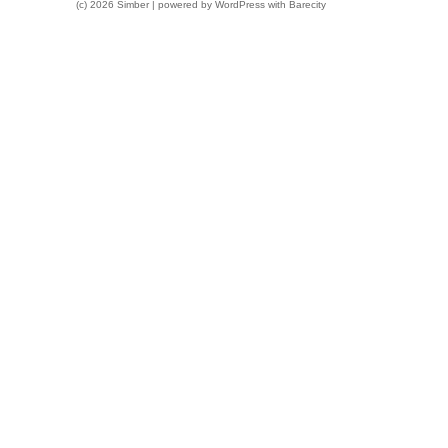
(c) 2026 Simber | powered by
WordPress
with
Barecity