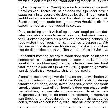
werden in een intelligente, maar ook erg steriele muziekthe
Hyllos (Joep van der Geest) is de oudste zoon van de myt
Herakles van Trachis, die na de dood van zijn vader beslu
staatsvorm in te voeren: de democatie, die hij heeft leren k
verblijf in het bevriende Athene. Dat stuit op verzet van Ly
Bussemaker), een oude bondgenoot van Herakles, die in 
experimenteel avontuur vooral risico’s ziet.
De voorstelling speelt zich af op een verhoogd podium dat i
televisiestudio, als moderne vertaling van het marktplein vo
veel Griekse tragedies als plaats van handeling hebben. H
redetwisten in de mooie, ritmisch retorische verzen van Alte
klanken van de strijkers en blazers van het Asko|Schönbe
met de diepe electronica van Ton van der Meer en John v
Het conflict komt op scherp te staan door dreiging uit Athen
democratie is gekaapt door een geslepen populist (een op
sprekende Bas Maassen). Het blijft allemaal zeer beschaa
tafel, maar als publiek zijn wij natuurlijk gepokt en gemaze
van de idealistisch verpakte strijd om de macht.
Altena’s beschouwing over de idealen en de zwakheden v
krijgt een antwoord door middel van Koek’s radicaal door
totaaltheater; dans, video, mime, een stukje strip, toespra
emoties staan naast elkaar, begeleid door een onvoorstelba
muziekstijlen, van speciale composities van Derek Bermel
Bulgaarse volksliedjes- tot breekbare rocksongs, improvis
van Bruckner en Diepenbrock – en toch een stijlvast geheel
een symbool van een ideale, vrije, superdiverse samenlevi