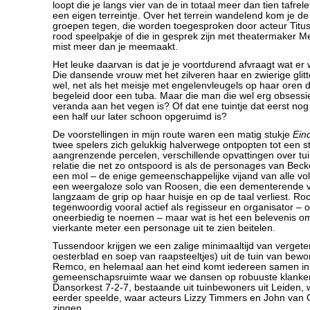
loopt die je langs vier van de in totaal meer dan tien tafrel
een eigen terreintje. Over het terrein wandelend kom je de
groepen tegen, die worden toegesproken door acteur Titus
rood speelpakje of die in gesprek zijn met theatermaker M
mist meer dan je meemaakt.
Het leuke daarvan is dat je je voortdurend afvraagt wat er w
Die dansende vrouw met het zilveren haar en zwierige glit
wel, net als het meisje met engelenvleugels op haar oren di
begeleid door een tuba. Maar die man die wel erg obsessie
veranda aan het vegen is? Of dat ene tuintje dat eerst nog v
een half uur later schoon opgeruimd is?
De voorstellingen in mijn route waren een matig stukje
Ein
twee spelers zich gelukkig halverwege ontpopten tot een s
aangrenzende percelen, verschillende opvattingen over tu
relatie die net zo ontspoord is als de personages van Beck
een mol – de enige gemeenschappelijke vijand van alle vo
een weergaloze solo van Roosen, die een dementerende v
langzaam de grip op haar huisje en op de taal verliest. Ro
tegenwoordig vooral actief als regisseur en organisator –
oneerbiedig te noemen – maar wat is het een belevenis o
vierkante meter een personage uit te zien beitelen.
Tussendoor krijgen we een zalige minimaaltijd van vergeten
oesterblad en soep van raapsteeltjes) uit de tuin van bew
Remco, en helemaal aan het eind komt iedereen samen in
gemeenschapsruimte waar we dansen op robuuste klanke
Dansorkest 7-2-7, bestaande uit tuinbewoners uit Leiden, 
eerder speelde, waar acteurs Lizzy Timmers en John van 
zingen.