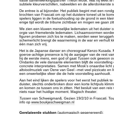
vaste samenwerkingspartner Theun Mosk. Wat hij weet te 
subtiele kleurverschillen, nabeelden en de allerdonkerste 
De entree is al bijzonder. Het publiek begint met een ron
krochten van Frascati om op het duistere toneel uit te k
spelers liggen in de foetushouding op de grond in een kleine
enige tijd wordt de tribune zichtbaar en mogen we gaan zit
We zien een kluwen menselijke ledematen uit het duister
orgie van friemelende ledematen. Lichaamsvormen worde
figuren proberen zich los te maken, worden weer teruggeh
schemerlicht brengt de waarneming in de war en verhult k
één man zich vrij.
Het is de Japanse danser en choreograaf Kenzo Kusada. Me
goeroe-achtige presence is hij de aanjager van de rest van 
hij de eerste mens, een god of gaat
Tussen
ook gewoon ov
Ondanks de vele dansante elementen blijft de voorstelling 
concrete interpretaties. Samen met Mosk’s onaardse licht 
altvioolmuziek van Oene van Geel –met veel pizzicato en l
een onwerkelijke sfeer die de hele voorstelling aanhoudt.
Aan het eind lijken de spelers voor het eerst het publiek te
duister, slechts onderbroken door een korte lichtpuls klim
en komen ze tussen ons in zitten. Het besluit van een reis
niets naar het huidige moment. Magisch theater.
Tussen
van Schweigman&. Gezien 19/2/10 in Frascati. Tou
info op
www.boukjeschweigman.nl
Gerelateerde stukken
(automagisch gegenereerd):