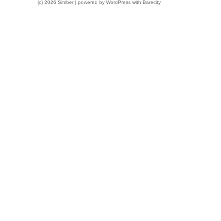
(c) 2026 Simber | powered by
WordPress
with
Barecity