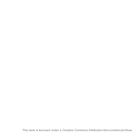
This work is licensed under a
Creative Commons Attribution-Noncommercial-Share