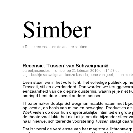
Simber
»Toneelrecensies en de andere stukken
Recensie: ‘Tussen’ van Schweigman&
parool
,
recensies
— simber op 21 februari 2010 om 14:57 uur
tags:
boukje schweigman
,
kenzo kusada
,
oene van geel
,
theun mos
Even staan we in het volle licht. Het volledige publiek op 
Frascati, stil en overdonderd. Dan worden we teruggeworp
eenzaamheid van de diepste duisternis, waarin je je niet ku
omringd bent door zoveel andere mensen.
Theatermaker Boukje Schweigman maakte naam met bijzon
op locatie, op basis van mime en beweging. Producties al
Wiek
vielen op door hun ongebruikelijke intimiteit en grote 
de theaterzaal lukte het niet altijd om die bijzonder sfeer 
haar nieuwe, schitterende voorstelling
Tussen
slaagt daarin
Dat is vooral de verdienste van het magistrale lichtontwe