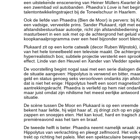
een uitstekende enscenering van Heiner Müllers
Kwartet
d
een zwembad vol autobanden.
Phaedra’s Love
is het begi
talentontwikkelingstraject bij de Toneelschuur in Haarlem.
Ook de liefde van Phaedra (Bien de Moor) is pervers: bij K
een vadsige, verveelde prins. Sander Plukaard, rijdt met e
afstandsbestuurbaar autootje, richt zijn afstandsbediening
masturbeert in een sok met op de achtergrond het geluid 
koopkanaalprogramma over een heel bijzonder soort blend
Plukaard zit op een korte catwalk (decor Ruben Wijnstok), in 
van het hele toneelbeeld een televisie maakt. De achtergro
hyperrealistisch bos; subtiele projectie versterkt een sproo
effect. Linde van den Heuvel en Xander van Vledder spele
De voorstelling begint nogal saai met een serie dialogen d
de situatie aangeven: Hippolytus is verwend en bitter, maar
geld en status genoeg seks veroorloven ondanks zijn afstotel
dat is niet het enige: Hippolytus heeft een soort magnetisc
aantrekkingskracht. Phaedra is verliefd op hem niet ondanks
maar juist omdat zijn nihilisme het meest eerlijke antwoord i
situatie.
De scène tussen De Moor en Plukaard is op een vreemde m
bekent haar liefde, hij wijst haar af, zij dringt zich op en pijpt 
zappen en snoepjes eten. Het kan koud, hard en tragisch z
premièreavond was het tam en braaf.
De tweede helft is beter. Phaedra neemt namelijk wraak: z
Hippolytus van verkrachting en pleegt zelfmoord. Het volk 
trekt op richting het paleis. Met een spektaculaire beweging 