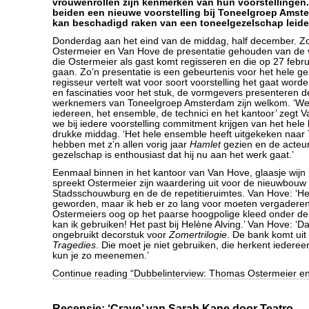
vrouwenrollen zijn kenmerken van hun voorstellingen.
beiden een nieuwe voorstelling bij Toneelgroep Amste
kan beschadigd raken van een toneelgezelschap leide
Donderdag aan het eind van de middag, half december. Zo
Ostermeier en Van Hove de presentatie gehouden van de v
die Ostermeier als gast komt regisseren en die op 27 febru
gaan. Zo’n presentatie is een gebeurtenis voor het hele g
regisseur vertelt wat voor soort voorstelling het gaat worde
en fascinaties voor het stuk, de vormgevers presenteren d
werknemers van Toneelgroep Amsterdam zijn welkom. ‘We
iedereen, het ensemble, de technici en het kantoor’ zegt V
we bij iedere voorstelling commitment krijgen van het hele 
drukke middag. ‘Het hele ensemble heeft uitgekeken naa
hebben met z’n allen vorig jaar
Hamlet
gezien en de acteu
gezelschap is enthousiast dat hij nu aan het werk gaat.’
Eenmaal binnen in het kantoor van Van Hove, glaasje wijn
spreekt Ostermeier zijn waardering uit voor de nieuwbouw
Stadsschouwburg en de de repetitieruimtes. Van Hove: ‘He
geworden, maar ik heb er zo lang voor moeten vergaderen.
Ostermeiers oog op het paarse hoogpolige kleed onder de 
kan ik gebruiken! Het past bij Helène Alving.’ Van Hove: ‘Dat
ongebruikt decorstuk voor
Zomertrilogie
. De bank komt uit
Tragedies
. Die moet je niet gebruiken, die herkent iedereen
kun je zo meenemen.’
Continue reading “Dubbelinterview: Thomas Ostermeier en
Recensie: ‘Crave’ van Sarah Kane door Teatro