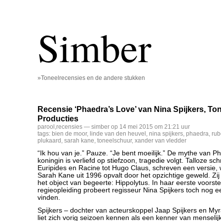
Simber
»Toneelrecensies en de andere stukken
Recensie ‘Phaedra’s Love’ van Nina Spijkers, To
Producties
parool
,
recensies
— simber op 14 mei 2015 om 21:21 uur
tags:
bien de moor
,
linde van den heuvel
,
nina spijkers
,
phaedra
,
rub
plukaard
,
sarah kane
,
toneelschuur
,
xander van vledder
“Ik hou van je.” Pauze. “Je bent moeilijk.” De mythe van P
koningin is verliefd op stiefzoon, tragedie volgt. Talloze sch
Euripides en Racine tot Hugo Claus, schreven een versie,
Sarah Kane uit 1996 opvalt door het opzichtige geweld. Zij
het object van begeerte: Hippolytus. In haar eerste voorste
regieopleiding probeert regisseur Nina Spijkers toch nog ee
vinden.
Spijkers – dochter van acteurskoppel Jaap Spijkers en My
liet zich vorig seizoen kennen als een kenner van menselijk