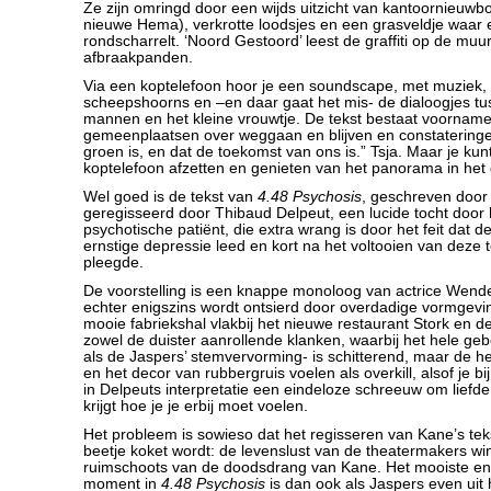
Ze zijn omringd door een wijds uitzicht van kantoornieuwb
nieuwe Hema), verkrotte loodsjes en een grasveldje waar e
rondscharrelt. ‘Noord Gestoord’ leest de graffiti op de mu
afbraakpanden.
Via een koptelefoon hoor je een soundscape, met muziek
scheepshoorns en –en daar gaat het mis- de dialoogjes t
mannen en het kleine vrouwtje. De tekst bestaat voornameli
gemeenplaatsen over weggaan en blijven en constateringen
groen is, en dat de toekomst van ons is.” Tsja. Maar je kunt
koptelefoon afzetten en genieten van het panorama in het
Wel goed is de tekst van
4.48 Psychosis
, geschreven door
geregisseerd door Thibaud Delpeut, een lucide tocht door
psychotische patiënt, die extra wrang is door het feit dat de 
ernstige depressie leed en kort na het voltooien van deze 
pleegde.
De voorstelling is een knappe monoloog van actrice Wendel
echter enigszins wordt ontsierd door overdadige vormgevin
mooie fabriekshal vlakbij het nieuwe restaurant Stork en 
zowel de duister aanrollende klanken, waarbij het hele g
als de Jaspers’ stemvervorming- is schitterend, maar de hef
en het decor van rubbergruis voelen als overkill, alsof je bij
in Delpeuts interpretatie een eindeloze schreeuw om liefde,
krijgt hoe je je erbij moet voelen.
Het probleem is sowieso dat het regisseren van Kane’s teks
beetje koket wordt: de levenslust van de theatermakers win
ruimschoots van de doodsdrang van Kane. Het mooiste en
moment in
4.48 Psychosis
is dan ook als Jaspers even uit 