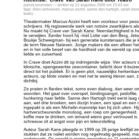
parool
,
recensies
— simber op 22 augustus 2006 om 15:43 uur
tags:
dries verhoeven
,
marcus azzini
,
sanne den hartogh
,
sarah kan
teatro
Theatermaker Marcus Azzini heeft een voorkeur voor pess
schrijvers. Hij regisseerde werk van notoire zwartkijkers a
Nu maakt hij
Crave
van
Sarah Kane
. Neerslachtigheid is h
te verwijten. Eerder hoort hij -met Lotte van den Berg, Jet
Boukje Schweigman- bij een generatie kunstenaars die je
de term Nieuwe Naïeven. Jonge makers die een afkeer h
en in het volle besef van de hardheid van de wereld op zoe
liefde en zuiverheid.
In
Crave
doet Azzini dit op indringende wijze. Vier acteurs 
klinische, opengewerkte zeecontainer, belicht door tl-buize
direct tot het publiek. Er is geen plot, nauwelijks herkenb
acteurs, op blote voeten en met net te weinig kleren aan, 
dichtbij.
Ze praten in flarden tekst, soms even dialoog, dan weer on
woorden. Het gaat over overspel, bindingsangst, pedofilie,
hunkering naar liefde. Sanne den Hartogh trekt eerst laag 
aan, wel drie broeken, een dozijn truien, een sjaal en een m
ingepakt is als een Michelin-mannetje kan hij zich uiten. Hi
hartverscheurende monoloog, een roep om genegenheid
koffie mee te drinken, om iemand wiens geur vertrouwd is
schreeuw zit al angst voor pijn en teleurstelling.
Auteur Sarah Kane pleegde in 1999 op 28-jarige leeftijd zel
stukken dat ze naliet worden nog regelmatig gespeeld, maa
gedateerds. De wereld is groter geworden na 11 septembe