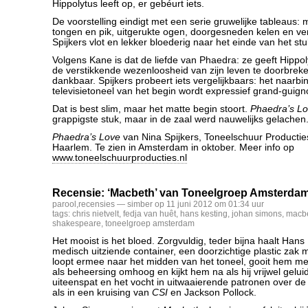
Hippolytus leeft op, er gebéurt iets.
De voorstelling eindigt met een serie gruwelijke tableaus:
tongen en pik, uitgerukte ogen, doorgesneden kelen en ver
Spijkers vlot en lekker bloederig naar het einde van het stu
Volgens Kane is dat de liefde van Phaedra: ze geeft Hippol
de verstikkende wezenloosheid van zijn leven te doorbreken
dankbaar. Spijkers probeert iets vergelijkbaars: het naarb
televisietoneel van het begin wordt expressief grand-guigno
Dat is best slim, maar het matte begin stoort.
Phaedra’s L
grappigste stuk, maar in de zaal werd nauwelijks gelachen
Phaedra’s Love
van Nina Spijkers, Toneelschuur Productie
Haarlem. Te zien in Amsterdam in oktober. Meer info op
www.toneelschuurproducties.nl
Recensie: ‘Macbeth’ van Toneelgroep Amsterdam
parool
,
recensies
— simber op 11 juni 2012 om 01:34 uur
tags:
chris nietvelt
,
fedja van huêt
,
hans kesting
,
johan simons
,
macb
shakespeare
,
toneelgroep amsterdam
Het mooist is het bloed. Zorgvuldig, teder bijna haalt Hans 
medisch uitziende container, een doorzichtige plastic zak me
loopt ermee naar het midden van het toneel, gooit hem me
als beheersing omhoog en kijkt hem na als hij vrijwel gelui
uiteenspat en het vocht in uitwaaierende patronen over de l
als in een kruising van
CSI
en Jackson Pollock.