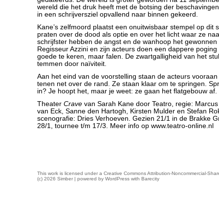
wereld die het druk heeft met de botsing der beschavingen 
in een schrijversziel opvallend naar binnen gekeerd.
Kane’s zelfmoord plaatst een onuitwisbaar stempel op dit 
praten over de dood als optie en over het licht waar ze naar
schrijfster hebben de angst en de wanhoop het gewonnen v
Regisseur Azzini en zijn acteurs doen een dappere poging 
goede te keren, maar falen. De zwartgalligheid van het stuk
temmen door naïviteit.
Aan het eind van de voorstelling staan de acteurs vooraan
tenen net over de rand. Ze staan klaar om te springen. Sp
in? Je hoopt het, maar je weet: ze gaan het flatgebouw af.
Theater
Crave
van Sarah Kane door Teatro, regie: Marcus A
van Eck, Sanne den Hartogh, Kirsten Mulder en Stefan Ro
scenografie: Dries Verhoeven. Gezien 21/1 in de Brakke G
28/1, tournee t/m 17/3. Meer info op www.teatro-online.nl
This work is licensed under a
Creative Commons Attribution-Noncommercial-Share
(c) 2026 Simber | powered by
WordPress
with
Barecity