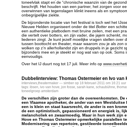
toneelvlak stapt en de “chronische waanzin van de gezond
beschrijft. Het houden van een partner, het zorgen voor ee
overwinnen van tegenslagen klinkt ineens als en symptoo
onbegrijpelijke ziekte.
De bijzonderste locatie van het festival is toch wel het IJss
Nieuwe Helden organiseert onder de titel
Botter
een schitt
een authentieke platbodem met bruine zeilen, met een pra
die vertelt over botters, en zijn vader, die jajem schenkt, 
liederen zingt. Je kunt jezelf moeilijke vragen stellen over
tussen boottocht en theater, maar waarom zou je als zon op
wolken op z’n allerhollandst zijn en druppels in je gezicht s
bijzonders mee en je steekt er nog wat van op ook. Soms is
eenvoudigs.
Over het IJ duurt nog tot 17 juli. Meer info op
www.overhetij
Dubbelinterview: Thomas Ostermeier en Ivo van
interviews
,
theatermaker
— simber op 18 februari 2011 om 16:21 uur
tags:
ibsen
,
ivo van hove
,
jon fosse
,
sarah kane
,
schaubühne
,
thomas
toneelgroep amsterdam
De verschillen zijn groter dan de overeenkomsten. De 
een Vlaamse apotheker, de ander van een Westduitse b
een is klein en staat kaarsrecht, de ander is een krom
de een optimistisch, gepassioneerd en energiek is, lij
melancholiek en zwaarmoedig. Maar in hun werk zijn e
Hove en Thomas Ostermeier opmerkelijke paralellen te
Modernisering van repertoire, gestileerde toneelbeeld