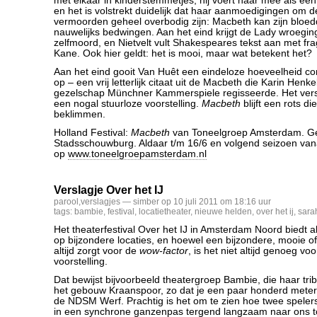
met elkaar in kinderstemmetjes, hij voert haar mee als een
en het is volstrekt duidelijk dat haar aanmoedigingen om d
vermoorden geheel overbodig zijn: Macbeth kan zijn bloe
nauwelijks bedwingen. Aan het eind krijgt de Lady wroegin
zelfmoord, en Nietvelt vult Shakespeares tekst aan met f
Kane. Ook hier geldt: het is mooi, maar wat betekent het?
Aan het eind gooit Van Huêt een eindeloze hoeveelheid con
op – een vrij letterlijk citaat uit de Macbeth die Karin Henke
gezelschap Münchner Kammerspiele regisseerde. Het verst
een nogal stuurloze voorstelling.
Macbeth
blijft een rots die
beklimmen.
Holland Festival:
Macbeth
van Toneelgroep Amsterdam. Ge
Stadsschouwburg. Aldaar t/m 16/6 en volgend seizoen vana
op
www.toneelgroepamsterdam.nl
Verslagje Over het IJ
parool
,
verslagjes
— simber op 10 juli 2011 om 18:16 uur
tags:
bambie
,
festival
,
locatietheater
,
nieuwe helden
,
over het ij
,
sara
Het theaterfestival Over het IJ in Amsterdam Noord biedt a
op bijzondere locaties, en hoewel een bijzondere, mooie 
altijd zorgt voor de
wow-factor
, is het niet altijd genoeg v
voorstelling.
Dat bewijst bijvoorbeeld theatergroep Bambie, die haar trib
het gebouw Kraanspoor, zo dat je een paar honderd meter 
de NDSM Werf. Prachtig is het om te zien hoe twee speler
in een synchrone ganzenpas tergend langzaam naar ons 