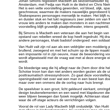
Johan Simons regisseert
Macbeth
als seizoensafsluiter bi
Amsterdam, met Fedja van Huêt in de titelrol en Chris Nietve
Het is een vette voorstelling geworden, vol bloed, slijk, s
geschreeuw, waarmee de makers nauwelijks geprobeerd li
Shakespeares personages menselijk te maken. Het blijft 
en duister stuk en het lukt regisseurs zeer zelden om van 
vrouw iets anders te maken dan monsters in een nachtmer
voorstelling blijft gruwelijk plaatjestheater, intens gespeeld
Bij Simons is Macbeth een veteraan die aan het begin van 
opstand van rebellen wreed de kop heeft ingedrukt. Hij dra
andere personages, khaki badstof ondergoed: een soldaat 
Van Huêt valt zijn rol aan als een veldrijder een modderig 
brullend, zwoegend en met het schuim op de lippen maakt
een imposante rol in zijn oeuvre, maar de bewondering vo
wordt afgewisseld met de vraag wat met al deze energie e
wordt.
De bloederige weg die hij aflegt naar de (hem door drie h
Schotse troon kan dan niet anders worden gezien als de ui
posttraumatisch stresssyndroom. Zo gaat deze voorstelling
openingsbeeld niet over wat een man in een beest kan do
maar over een onmens die de oorlog naar huis brengt.
De speelvloer is een groot, licht gekleurd vierkant, omring
design keukenelementen en een wand met klapdeuren die
weer blijven bewegen dan fysiek mogelijk. Achteraan staat 
waar de
off-stage
acteurs de verrichtingen volgen.
Vooral de rol van Lady Macbeth blijft onduidelijk: Van Huêt 