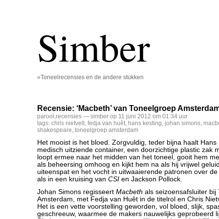
Simber
»Toneelrecensies en de andere stukken
Recensie: ‘Macbeth’ van Toneelgroep Amsterdam
parool
,
recensies
— simber op 11 juni 2012 om 01:34 uur
tags:
chris nietvelt
,
fedja van huêt
,
hans kesting
,
johan simons
,
macb
shakespeare
,
toneelgroep amsterdam
Het mooist is het bloed. Zorgvuldig, teder bijna haalt Hans 
medisch uitziende container, een doorzichtige plastic zak me
loopt ermee naar het midden van het toneel, gooit hem me
als beheersing omhoog en kijkt hem na als hij vrijwel gelui
uiteenspat en het vocht in uitwaaierende patronen over de l
als in een kruising van
CSI
en Jackson Pollock.
Johan Simons regisseert
Macbeth
als seizoensafsluiter bi
Amsterdam, met Fedja van Huêt in de titelrol en Chris Nietve
Het is een vette voorstelling geworden, vol bloed, slijk, s
geschreeuw, waarmee de makers nauwelijks geprobeerd li