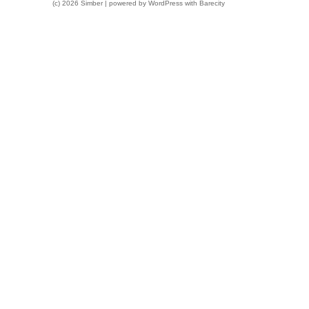
(c) 2026 Simber | powered by
WordPress
with
Barecity