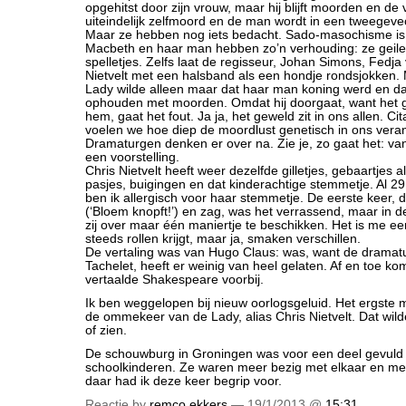
opgehitst door zijn vrouw, maar hij blijft moorden en de
uiteindelijk zelfmoord en de man wordt in een tweegeve
Maar ze hebben nog iets bedacht. Sado-masochisme is
Macbeth en haar man hebben zo’n verhouding: ze geilen
spelletjes. Zelfs laat de regisseur, Johan Simons, Fedja
Nietvelt met een halsband als een hondje rondsjokken. M
Lady wilde alleen maar dat haar man koning werd en da
ophouden met moorden. Omdat hij doorgaat, want het ge
hem, gaat het fout. Ja ja, het geweld zit in ons allen. Ci
voelen we hoe diep de moordlust genetisch in ons verank
Dramaturgen denken er over na. Zie je, zo gaat het: v
een voorstelling.
Chris Nietvelt heeft weer dezelfde gilletjes, gebaartjes a
pasjes, buigingen en dat kinderachtige stemmetje. Al 29
ben ik allergisch voor haar stemmetje. De eerste keer, 
(‘Bloem knopft!’) en zag, was het verrassend, maar in d
zij over maar één maniertje te beschikken. Het is me ee
steeds rollen krijgt, maar ja, smaken verschillen.
De vertaling was van Hugo Claus: was, want de dramat
Tachelet, heeft er weinig van heel gelaten. Af en toe kom
vertaalde Shakespeare voorbij.
Ik ben weggelopen bij nieuw oorlogsgeluid. Het ergste
de ommekeer van de Lady, alias Chris Nietvelt. Dat wild
of zien.
De schouwburg in Groningen was voor een deel gevuld
schoolkinderen. Ze waren meer bezig met elkaar en met
daar had ik deze keer begrip voor.
Reactie by
remco ekkers
— 19/1/2013 @
15:31