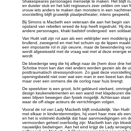
Shakespeares personages menselijk te maken. Het blijft 
en duister stuk en het lukt regisseurs zeer zelden om van 
vrouw iets anders te maken dan monsters in een nachtmer
voorstelling blijft gruwelijk plaatjestheater, intens gespeeld
Bij Simons is Macbeth een veteraan die aan het begin van 
opstand van rebellen wreed de kop heeft ingedrukt. Hij dra
andere personages, khaki badstof ondergoed: een soldaat 
Van Huêt valt zijn rol aan als een veldrijder een modderig 
brullend, zwoegend en met het schuim op de lippen maakt
een imposante rol in zijn oeuvre, maar de bewondering vo
wordt afgewisseld met de vraag wat met al deze energie e
wordt.
De bloederige weg die hij aflegt naar de (hem door drie h
Schotse troon kan dan niet anders worden gezien als de ui
posttraumatisch stresssyndroom. Zo gaat deze voorstelling
openingsbeeld niet over wat een man in een beest kan do
maar over een onmens die de oorlog naar huis brengt.
De speelvloer is een groot, licht gekleurd vierkant, omring
design keukenelementen en een wand met klapdeuren die
weer blijven bewegen dan fysiek mogelijk. Achteraan staat 
waar de
off-stage
acteurs de verrichtingen volgen.
Vooral de rol van Lady Macbeth blijft onduidelijk: Van Huêt 
met elkaar in kinderstemmetjes, hij voert haar mee als een
en het is volstrekt duidelijk dat haar aanmoedigingen om d
vermoorden geheel overbodig zijn: Macbeth kan zijn bloe
nauwelijks bedwingen. Aan het eind krijgt de Lady wroegin