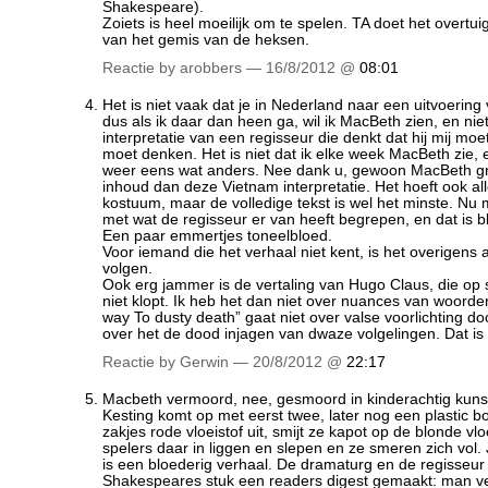
Shakespeare).
Zoiets is heel moeilijk om te spelen. TA doet het overt
van het gemis van de heksen.
Reactie by arobbers — 16/8/2012 @
08:01
Het is niet vaak dat je in Nederland naar een uitvoerin
dus als ik daar dan heen ga, wil ik MacBeth zien, en nie
interpretatie van een regisseur die denkt dat hij mij moet
moet denken. Het is niet dat ik elke week MacBeth zie,
weer eens wat anders. Nee dank u, gewoon MacBeth gr
inhoud dan deze Vietnam interpretatie. Het hoeft ook all
kostuum, maar de volledige tekst is wel het minste. Nu 
met wat de regisseur er van heeft begrepen, en dat is bli
Een paar emmertjes toneelbloed.
Voor iemand die het verhaal niet kent, is het overigens a
volgen.
Ook erg jammer is de vertaling van Hugo Claus, die o
niet klopt. Ik heb het dan niet over nuances van woorden
way To dusty death” gaat niet over valse voorlichting d
over het de dood injagen van dwaze volgelingen. Dat is 
Reactie by Gerwin — 20/8/2012 @
22:17
Macbeth vermoord, nee, gesmoord in kinderachtig kuns
Kesting komt op met eerst twee, later nog een plastic b
zakjes rode vloeistof uit, smijt ze kapot op de blonde vl
spelers daar in liggen en slepen en ze smeren zich vol. J
is een bloederig verhaal. De dramaturg en de regisseu
Shakespeares stuk een readers digest gemaakt: man ver