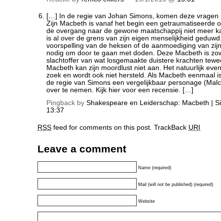
[…] In de regie van Johan Simons, komen deze vragen 
Zijn Macbeth is vanaf het begin een getraumatiseerde o
de overgang naar de gewone maatschappij niet meer 
is al over de grens van zijn eigen menselijkheid geduwd.
voorspelling van de heksen of de aanmoediging van zij
nodig om door te gaan met doden. Deze Macbeth is zow
slachtoffer van wat losgemaakte duistere krachten tew
Macbeth kan zijn moordlust niet aan. Het natuurlijk eve
zoek en wordt ook niet hersteld. Als Macbeth eenmaal is 
de regie van Simons een vergelijkbaar personage (Malc
over te nemen. Kijk hier voor een recensie. […]
Pingback by
Shakespeare en Leiderschap: Macbeth | S
13:37
RSS
feed for comments on this post.
TrackBack
URI
Leave a comment
Name (required)
Mail (will not be published) (required)
Website