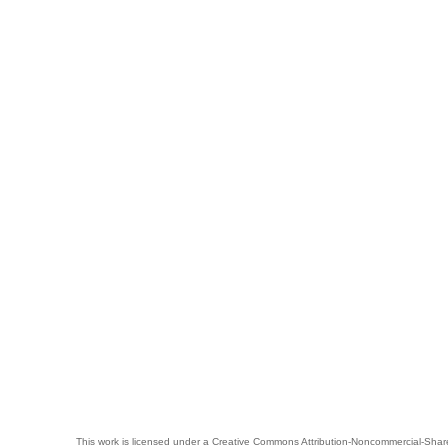
This work is licensed under a
Creative Commons Attribution-Noncommercial-Share