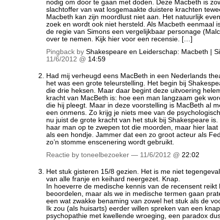
nodig om door te gaan met doden. Deze Macbeth is zow
slachtoffer van wat losgemaakte duistere krachten tew
Macbeth kan zijn moordlust niet aan. Het natuurlijk eve
zoek en wordt ook niet hersteld. Als Macbeth eenmaal is 
de regie van Simons een vergelijkbaar personage (Malc
over te nemen. Kijk hier voor een recensie. […]
Pingback by
Shakespeare en Leiderschap: Macbeth | S
11/6/2012 @
14:59
Had mij verheugd eens MacBeth in een Nederlands thea
het was een grote teleurstelling. Het begin bij Shakespe
die drie heksen. Maar daar begint deze uitvoering hele
kracht van MacBeth is: hoe een man langzaam gek wor
die hij pleegt. Maar in deze voorstelling is MacBeth al 
een onmens. Zo krijg je niets mee van de psychologisch
nu juist de grote kracht van het stuk bij Shakespeare i
haar man op te zwepen tot die moorden, maar hier laat
als een hondje. Jammer dat een zo groot acteur als Fe
zo’n stomme enscenering wordt gebruikt.
Reactie by toneelbezoeker — 11/6/2012 @
22:02
Het stuk gisteren 15/8 gezien. Het is me niet tegengeval
van alle franje en keihard neergezet. Knap.
In hoeverre de medische kennis van de recensent reikt k
beoordelen, maar als we in medische termen gaan prat
een wat zwakke benaming van zowel het stuk als de voor
Ik zou (als huisarts) eerder willen spreken van een kna
psychopathie met kwellende wroeging, een paradox dus