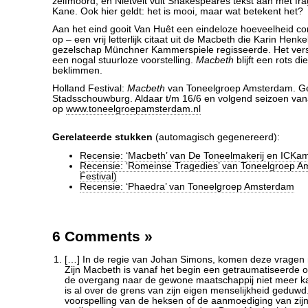
zelfmoord, en Nietvelt vult Shakespeares tekst aan met f
Kane. Ook hier geldt: het is mooi, maar wat betekent het?
Aan het eind gooit Van Huêt een eindeloze hoeveelheid con
op – een vrij letterlijk citaat uit de Macbeth die Karin Henke
gezelschap Münchner Kammerspiele regisseerde. Het verst
een nogal stuurloze voorstelling.
Macbeth
blijft een rots die
beklimmen.
Holland Festival:
Macbeth
van Toneelgroep Amsterdam. Ge
Stadsschouwburg. Aldaar t/m 16/6 en volgend seizoen vana
op
www.toneelgroepamsterdam.nl
Gerelateerde stukken
(automagisch gegenereerd):
Recensie: ‘Macbeth’ van De Toneelmakerij en ICKa
Recensie: ‘Romeinse Tragedies’ van Toneelgroep A
Festival)
Recensie: ‘Phaedra’ van Toneelgroep Amsterdam
6 Comments
»
[…] In de regie van Johan Simons, komen deze vragen 
Zijn Macbeth is vanaf het begin een getraumatiseerde o
de overgang naar de gewone maatschappij niet meer 
is al over de grens van zijn eigen menselijkheid geduwd.
voorspelling van de heksen of de aanmoediging van zij