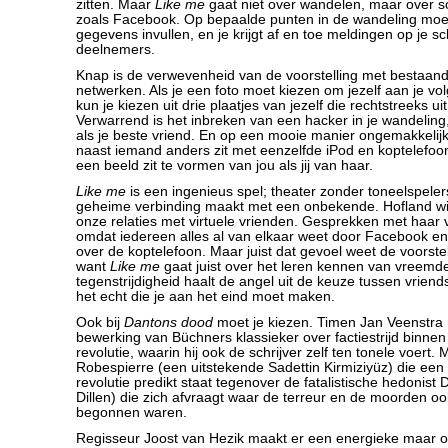
zitten. Maar
Like me
gaat niet over wandelen, maar over s
zoals Facebook. Op bepaalde punten in de wandeling moet
gegevens invullen, en je krijgt af en toe meldingen op je 
deelnemers.
Knap is de verwevenheid van de voorstelling met bestaand
netwerken. Als je een foto moet kiezen om jezelf aan je vo
kun je kiezen uit drie plaatjes van jezelf die rechtstreeks 
Verwarrend is het inbreken van een hacker in je wandeling,
als je beste vriend. En op een mooie manier ongemakkelijk 
naast iemand anders zit met eenzelfde iPod en koptelefoon 
een beeld zit te vormen van jou als jij van haar.
Like me
is een ingenieus spel; theater zonder toneelspeler
geheime verbinding maakt met een onbekende. Hofland wil
onze relaties met virtuele vrienden. Gesprekken met haar vr
omdat iedereen alles al van elkaar weet door Facebook en T
over de koptelefoon. Maar juist dat gevoel weet de voorstel
want
Like me
gaat juist over het leren kennen van vreemd
tegenstrijdigheid haalt de angel uit de keuze tussen vriend
het echt die je aan het eind moet maken.
Ook bij
Dantons dood
moet je kiezen. Timen Jan Veenstra
bewerking van Büchners klassieker over factiestrijd binne
revolutie, waarin hij ook de schrijver zelf ten tonele voert. 
Robespierre (een uitstekende Sadettin Kirmiziyüz) die ee
revolutie predikt staat tegenover de fatalistische hedonist
Dillen) die zich afvraagt waar de terreur en de moorden 
begonnen waren.
Regisseur Joost van Hezik maakt er een energieke maar oo