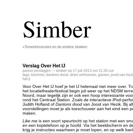
Simber
»Toneelrecensies en de andere stukken
Verslag Over Het IJ
parool
,
verslagjes
— simber op 17 juli 2013 om 21:30 uur
tags:
büchner
,
dantons dood
,
dries verhoeven
,
games
,
joost van hez
het ij
Voor Over Het IJ hoef je het IJ helemaal niet meer over. Tr
het locatietheaterfestival begin juli weer op het NDSM ter
Noord, maar tegelijk zijn er ook een hoop interessante voo
rond het Centraal Station. Zoals de interactieve iPod-per
Judith Hofland of
Dantons dood
van Joost van Hezik. Bij al
voorstellingen moet je als toeschouwer aan het eind een p
maken.
Like me
is een soort speurtocht op het station met een sm
en een koptelefoon op je hoofd. Via het beeldscherm en d
krijg je instructies waarheen je moet lopen, en op welk ba