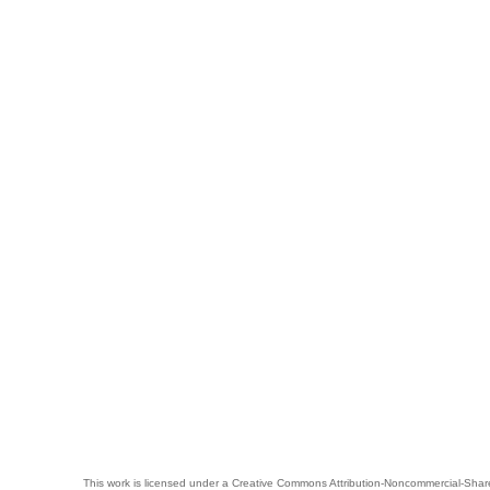
This work is licensed under a
Creative Commons Attribution-Noncommercial-Share