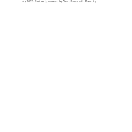
(c) 2026 Simber | powered by
WordPress
with
Barecity