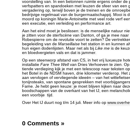
voorstelling van. In een betonnen ruimte ergens onder de
verfspatters en spandoeken met leuzen de sfeer van een
vergadering op, terwijl boven je de treinen en de omroepb
bedrijvige regelmaat van de burgermaatschappij. Mooi is 
moord op koningin Marie-Antoinette met veel rode verf een
een executie, een verleiding en performance art.
Aan het eind moet je beslissen: is de menselijke natuur nie
je zitten voor de sterfscène van Danton, of ga je mee naar
Robespierre om de revolutie voort te zetten? De vertrekk
begeleiding van de
Marseillaise
het station in en kunnen a
hun eigen dodenlijsten. Maar net als bij
Like me
is de keuz
en bloedvergieten vals en dat is jammer.
Op een steenworp afstand van CS, in het vrij luxueuze hot
installatie
Fare Thee Well
van Dries Verhoeven te zien. Op
tiende verdieping kijk je met een telescoop naar teksten op
het Botel in de NDSM haven, drie kilometer verderop. Het 
aan vervlogen of vervliegende ideeën – van het wittefietse
tonijnsteaks, van spontane gesprekken met voorbijgangers
Fame. Je hebt geen keuze: je moet blijven kijken naar de
boodschappen van de overkant van het IJ, een melancholi
een voorbije tijd.
Over Het IJ duurt nog t/m 14 juli. Meer info op
www.overheti
0 Comments
»