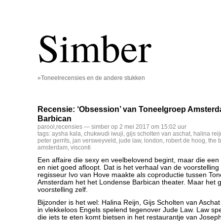
Simber
»Toneelrecensies en de andere stukken
Recensie: ‘Obsession’ van Toneelgroep Amster
Barbican
parool
,
recensies
— simber op 2 mei 2017 om 15:02 uur
tags:
aysha kala
,
chukwudi iwuji
,
gijs scholten van aschat
,
halina reij
peter gerrits
,
jan versweyveld
,
jude law
,
london
,
robert de hoog
,
the 
amsterdam
,
visconti
Een affaire die sexy en veelbelovend begint, maar die een 
en niet goed afloopt. Dat is het verhaal van de voorstelling
regisseur Ivo van Hove maakte als coproductie tussen To
Amsterdam het het Londense Barbican theater. Maar het g
voorstelling zelf.
Bijzonder is het wel: Halina Reijn, Gijs Scholten van Asch
in vlekkeloos Engels spelend tegenover Jude Law. Law spe
die iets te eten komt bietsen in het restaurantje van Josep