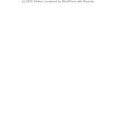
(c) 2026 Simber | powered by
WordPress
with
Barecity