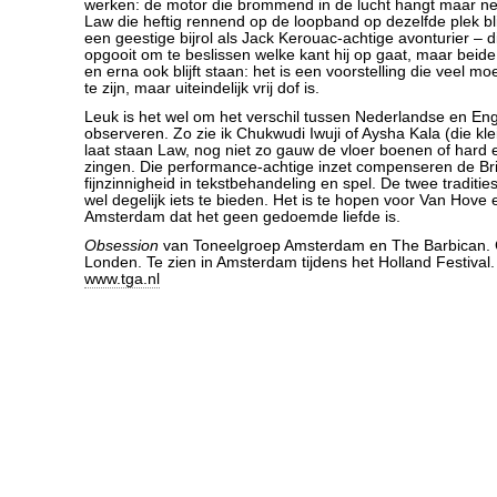
werken: de motor die brommend in de lucht hangt maar ne
Law die heftig rennend op de loopband op dezelfde plek bli
een geestige bijrol als Jack Kerouac-achtige avonturier – 
opgooit om te beslissen welke kant hij op gaat, maar beide
en erna ook blijft staan: het is een voorstelling die veel m
te zijn, maar uiteindelijk vrij dof is.
Leuk is het wel om het verschil tussen Nederlandse en Eng
observeren. Zo zie ik Chukwudi Iwuji of Aysha Kala (die kle
laat staan Law, nog niet zo gauw de vloer boenen of hard en 
zingen. Die performance-achtige inzet compenseren de Br
fijnzinnigheid in tekstbehandeling en spel. De twee traditi
wel degelijk iets te bieden. Het is te hopen voor Van Hove
Amsterdam dat het geen gedoemde liefde is.
Obsession
van Toneelgroep Amsterdam en The Barbican. 
Londen. Te zien in Amsterdam tijdens het Holland Festival.
www.tga.nl