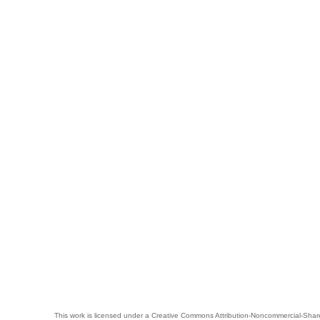
This work is licensed under a
Creative Commons Attribution-Noncommercial-Share