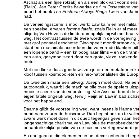
Aschat als een fijne rotzak) en als een blok valt voor die
(Reijn). Jan Peter Gerrits bewerkte de film
Ossessione
van 
beurt het boek
The Postman Always Rings Twice
van James
had.
De verleidingsscène is mooi werk; Law kalm en met militai
een speelse, ervaren
femme fatale
, zoals Reijn er al mee
altijd bij Van Hove is de liefde onmogelijk: hij wil met haar ve
weg. Het contrast tussen de twee wordt in de vormgeving 
met grof penseel geschetst: Gino speelt mondharmonica, e
staat een machinale accordeon die vervormde klanken uitb
een lopende band – een knipoog naar films – en de tirann
een auto, gesymboliseert door een grote, vieze, ronkend
motor.
Met een flinke dosis goede wil zou je er een metafoor in k
kloof tussen kosmopolieten en neo-nationalisten die Europa 
De twee zien maar één uitweg: Joseph moet dood. Na een
autoongeluk, waarbij de machine olie over de spelers uitsp
mooiste scène van de voorstelling: Van Asschat boent de v
eigen fatale ongeluk weg, terwijl Reijn en Law in bad zich
voor het happy end.
Daarna glijdt de voorstelling weg, want ineens is Hanna v
nood naar zeurende huisvrouw. Dan begint ook op te vallen
zware werk moet doen in dit duet: tegengas geven aan het
jongensachtige charisma van Law plus de mensbeeldtechn
onaantrekkelijke positie van de huismus vertegenwoordige
En dan gaan al die elementen in het decor onbedoeld tegen