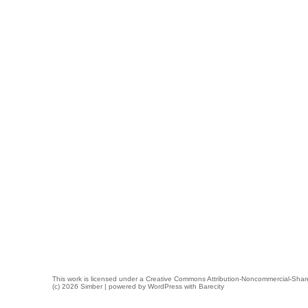
This work is licensed under a
Creative Commons Attribution-Noncommercial-Share
(c) 2026 Simber | powered by
WordPress
with
Barecity