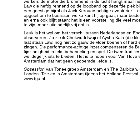
werken: de motor die brommend in de lucht hangt maar ne
Law die heftig rennend op de loopband op dezelfde plek bli
een geestige bijrol als Jack Kerouac-achtige avonturier – 
opgooit om te beslissen welke kant hij op gaat, maar beide
en erna ook blijft staan: het is een voorstelling die veel m
te zijn, maar uiteindelijk vrij dof is.
Leuk is het wel om het verschil tussen Nederlandse en Eng
observeren. Zo zie ik Chukwudi Iwuji of Aysha Kala (die kle
laat staan Law, nog niet zo gauw de vloer boenen of hard en 
zingen. Die performance-achtige inzet compenseren de Br
fijnzinnigheid in tekstbehandeling en spel. De twee traditi
wel degelijk iets te bieden. Het is te hopen voor Van Hove
Amsterdam dat het geen gedoemde liefde is.
Obsession
van Toneelgroep Amsterdam en The Barbican. 
Londen. Te zien in Amsterdam tijdens het Holland Festival.
www.tga.nl