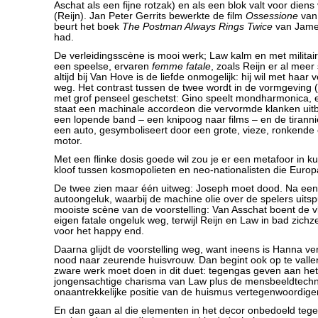
Aschat als een fijne rotzak) en als een blok valt voor die
(Reijn). Jan Peter Gerrits bewerkte de film
Ossessione
van 
beurt het boek
The Postman Always Rings Twice
van James
had.
De verleidingsscène is mooi werk; Law kalm en met militai
een speelse, ervaren
femme fatale
, zoals Reijn er al mee
altijd bij Van Hove is de liefde onmogelijk: hij wil met haar ve
weg. Het contrast tussen de twee wordt in de vormgeving 
met grof penseel geschetst: Gino speelt mondharmonica, e
staat een machinale accordeon die vervormde klanken uitb
een lopende band – een knipoog naar films – en de tirann
een auto, gesymboliseert door een grote, vieze, ronkend
motor.
Met een flinke dosis goede wil zou je er een metafoor in k
kloof tussen kosmopolieten en neo-nationalisten die Europa 
De twee zien maar één uitweg: Joseph moet dood. Na een
autoongeluk, waarbij de machine olie over de spelers uitsp
mooiste scène van de voorstelling: Van Asschat boent de v
eigen fatale ongeluk weg, terwijl Reijn en Law in bad zich
voor het happy end.
Daarna glijdt de voorstelling weg, want ineens is Hanna v
nood naar zeurende huisvrouw. Dan begint ook op te vallen
zware werk moet doen in dit duet: tegengas geven aan het
jongensachtige charisma van Law plus de mensbeeldtechn
onaantrekkelijke positie van de huismus vertegenwoordige
En dan gaan al die elementen in het decor onbedoeld tegen