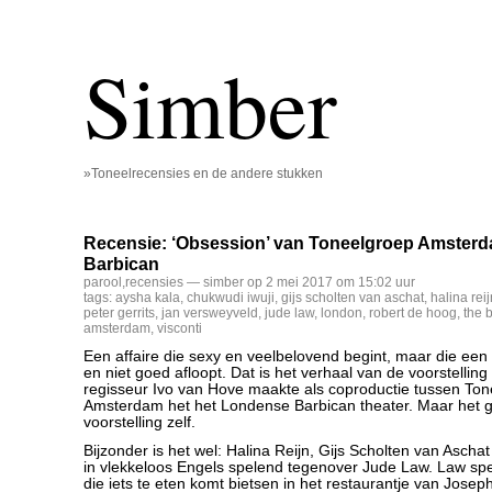
Simber
»Toneelrecensies en de andere stukken
Recensie: ‘Obsession’ van Toneelgroep Amster
Barbican
parool
,
recensies
— simber op 2 mei 2017 om 15:02 uur
tags:
aysha kala
,
chukwudi iwuji
,
gijs scholten van aschat
,
halina reij
peter gerrits
,
jan versweyveld
,
jude law
,
london
,
robert de hoog
,
the 
amsterdam
,
visconti
Een affaire die sexy en veelbelovend begint, maar die een 
en niet goed afloopt. Dat is het verhaal van de voorstelling
regisseur Ivo van Hove maakte als coproductie tussen To
Amsterdam het het Londense Barbican theater. Maar het g
voorstelling zelf.
Bijzonder is het wel: Halina Reijn, Gijs Scholten van Asch
in vlekkeloos Engels spelend tegenover Jude Law. Law spe
die iets te eten komt bietsen in het restaurantje van Josep