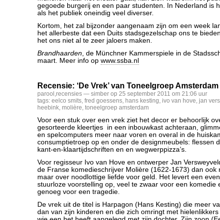
gegoede burgerij en een paar studenten. In Nederland is 
als het publiek oneindig veel diverser.
Kortom, het zal bijzonder aangenaam zijn om een week la
het allerbeste dat een Duits stadsgezelschap ons te bieden
het ons niet al te zeer jaloers maken.
Brandhaarden
, de Münchner Kammerspiele in de Stadssc
maart. Meer info op
www.ssba.nl
Recensie: ‘De Vrek’ van Toneelgroep Amsterdam
parool
,
recensies
— simber op 25 september 2011 om 21:06 uur
tags:
eelco smits
,
fred goessens
,
hans kesting
,
ivo van hove
,
jan ver
heebink
,
molière
,
toneelgroep amsterdam
Voor een stuk over een vrek ziet het decor er behoorlijk ov
gesorteerde kleertjes in een inbouwkast achteraan, gli
en spelcomputers meer naar voren en overal in de huiskam
consumptietroep op en onder de designmeubels: flessen dr
kant-en-klaartijdschriften en en wegwerppizza’s.
Voor regisseur Ivo van Hove en ontwerper Jan Versweyve
de Franse komedieschrijver Molière (1622-1673) dan ook ni
maar over noodlottige liefde voor geld. Het levert een ev
stuurloze voorstelling op, veel te zwaar voor een komedie
genoeg voor een tragedie.
De vrek uit de titel is Harpagon (Hans Kesting) die meer va
dan van zijn kinderen en die zich omringt met hielenlikker
wie een het heeft aangelegd met zijn dochter. Zijn zoon (E