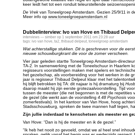
keer leidt het tot een ronduit teleurstellende seizoensopeni
De Vrek
van Toneelgroep Amsterdam. Gezien 25/9/11 in d
Meer info op
www.toneelgroepamsterdam.nl
Dubbelinterview: Ivo van Hove en Thibaud Delpe
interviews
— simber op 1 september 2011 om 23:28 uur
tags:
ivo van hove
,
ta2
,
thibaud delpeut
,
toneelgroep amsterdam
Wat achterstallige stukken. Dit is geschreven voor de eerst
nieuwe schouwburgkrant die voor de zomer verscheen.
Vier jaar geleden startte Toneelgroep Amsterdam-directeu
TA-2. In samenwerking met de Toneelschuur in Haarlem k
regisseurs voorstellingen maken met spelers en technisch
het gezelschap, als voorbereiding voor het werken in de gr
jaar is regisseur Thibaud Delpeut klaar met het talentontwi
hij blijft betrokken bij TA: dit najaar is hij dramaturg bij
Husb
daarop maakt hij zijn eerste grotezaalvoorstelling. Tijd vo
tussen de meester (die net begonnen is met de repetities
de gezel (die werkt aan de voorstelling
4.48 Psychosis
voo
zomerfestivals). In het kantoor van Van Hove, hoog achter
Stadsschouwburg, spreken de twee mannen half tegen, half
Zijn jullie inderdaad te kenschetsen als meester en ge
Van Hove: “Dan is hij de meester en ik de gezel.”
“Ik heb het nooit zo gevoeld, omdat we al heel snel inhoude
spraken, gelijk vanaf het begin was er wederzijds respect.