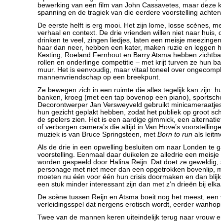
bewerking van een film van John Cassavetes, maar deze kee
spanning en de tragiek van die eerdere voorstelling achte
De eerste helft is erg mooi. Het zijn lome, losse scènes,
verhaal en context. De drie vrienden willen niet naar huis, 
drinken te veel, zingen liedjes, laten een meisje meezinge
haar dan neer, hebben een kater, maken ruzie en leggen h
Kesting, Roeland Fernhout en Barry Atsma hebben zichtbaar
rollen en onderlinge competitie – met krijt turven ze hun b
muur. Het is eenvoudig, maar vitaal toneel over ongecomp
mannenvriendschap op een breekpunt.
Ze bewegen zich in een ruimte die alles tegelijk kan zijn: 
banken, kroeg (met een tap bovenop een piano), sportscho
Decorontwerper Jan Versweyveld gebruikt minicameraatjes
hun gezicht geplakt hebben, zodat het publiek op groot sc
de spelers zien. Het is een aardige gimmick, een alternatie
of verborgen camera’s die altijd in Van Hove’s voorstelli
muziek is van Bruce Springsteen, met
Born to run
als leitmo
Als de drie in een opwelling besluiten om naar Londen te g
voorstelling. Eenmaal daar duikelen ze alledrie een meisje 
worden gespeeld door Halina Reijn. Dat doet ze geweldig,
personage met niet meer dan een opgetrokken bovenlip, 
moeten nu één voor één hun crisis doormaken en dan blijkt
een stuk minder interessant zijn dan met z’n drieën bij elka
De scène tussen Reijn en Atsma boeit nog het meest, een 
verleidingsspel dat nergens erotisch wordt, eerder wanhop
Twee van de mannen keren uiteindelijk terug naar vrouw 