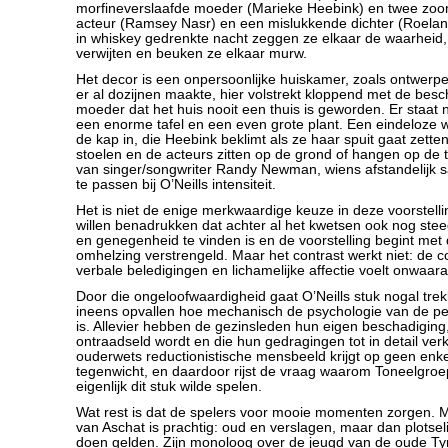
morfineverslaafde moeder (Marieke Heebink) en twee zoon
acteur (Ramsey Nasr) en een mislukkende dichter (Roelan
in whiskey gedrenkte nacht zeggen ze elkaar de waarheid
verwijten en beuken ze elkaar murw.
Het decor is een onpersoonlijke huiskamer, zoals ontwerp
er al dozijnen maakte, hier volstrekt kloppend met de besc
moeder dat het huis nooit een thuis is geworden. Er staat 
een enorme tafel en een even grote plant. Een eindeloze we
de kap in, die Heebink beklimt als ze haar spuit gaat zette
stoelen en de acteurs zitten op de grond of hangen op de ta
van singer/songwriter Randy Newman, wiens afstandelijk sa
te passen bij O’Neills intensiteit.
Het is niet de enige merkwaardige keuze in deze voorstellin
willen benadrukken dat achter al het kwetsen ook nog stee
en genegenheid te vinden is en de voorstelling begint met d
omhelzing verstrengeld. Maar het contrast werkt niet: de 
verbale beledigingen en lichamelijke affectie voelt onwaara
Door die ongeloofwaardigheid gaat O’Neills stuk nogal trek
ineens opvallen hoe mechanisch de psychologie van de pe
is. Allevier hebben de gezinsleden hun eigen beschadiging, 
ontraadseld wordt en die hun gedragingen tot in detail verk
ouderwets reductionistische mensbeeld krijgt op geen en
tegenwicht, en daardoor rijst de vraag waarom Toneelgr
eigenlijk dit stuk wilde spelen.
Wat rest is dat de spelers voor mooie momenten zorgen. 
van Aschat is prachtig: oud en verslagen, maar dan plotselin
doen gelden. Zijn monoloog over de jeugd van de oude Tyr