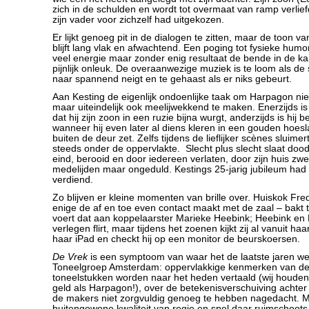
zich in de schulden en wordt tot overmaat van ramp verlief
zijn vader voor zichzelf had uitgekozen.
Er lijkt genoeg pit in de dialogen te zitten, maar de toon va
blijft lang vlak en afwachtend. Een poging tot fysieke humo
veel energie maar zonder enig resultaat de bende in de k
pijnlijk onleuk. De overaanwezige muziek is te loom als de 
naar spannend neigt en te gehaast als er niks gebeurt.
Aan Kesting de eigenlijk ondoenlijke taak om Harpagon niet
maar uiteindelijk ook meelijwekkend te maken. Enerzijds is
dat hij zijn zoon in een ruzie bijna wurgt, anderzijds is hij 
wanneer hij even later al diens kleren in een gouden hoes
buiten de deur zet. Zelfs tijdens de lieflijker scènes sluime
steeds onder de oppervlakte. Slecht plus slecht slaat dood 
eind, berooid en door iedereen verlaten, door zijn huis zwer
medelijden maar ongeduld. Kestings 25-jarig jubileum had 
verdiend.
Zo blijven er kleine momenten van brille over. Huiskok F
enige de af en toe even contact maakt met de zaal – bakt t
voert dat aan koppelaarster Marieke Heebink; Heebink en 
verlegen flirt, maar tijdens het zoenen kijkt zij al vanuit 
haar iPad en checkt hij op een monitor de beurskoersen.
De Vrek
is een symptoom van waar het de laatste jaren wel 
Toneelgroep Amsterdam: oppervlakkige kenmerken van d
toneelstukken worden naar het heden vertaald (wij houden
geld als Harpagon!), over de betekenisverschuiving achter d
de makers niet zorgvuldig genoeg te hebben nagedacht. 
buitengewone kwaliteit van regie en spel daar ruimschoots