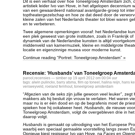
Dit is een verhaal over hoe Toneelgroep Amsterdam zich, o
artistiek leider Ivo van Hove, in het afgelopen decennium w
van een gewaardeerd nationaal avantgarde-groep tot inter
toptheatergezelschap en hoe ze dat deed door de verworv
kleine zalen van het Nederlands theater tot bloei waren 
en te verbeteren.
Twee algemene opmerkingen vooraf: het Nederlandse kuns
een plek geweest van grote instituten, zoals in Frankrijk of
dynamiek van de Nederlandse kunsten is altijd voortgekom
middenveld van kamermuziek, kleine en middelgrote theater
locatie en eigenzinnige musea voor moderne kunst.
Continue reading “Portret: Toneelgroep Amsterdam” »
Recensie: ‘Husbands’ van Toneelgroep Amster
parool
,
recensies
— simber op 19 april 2012 om 00:04 uur
tags:
alwin pulinckx
,
barry atsma
,
film op toneel
,
halina reijn
,
hans ke
versweyveld
,
roeland fernhout
,
toneelgroep amsterdam
“Afgezien van de seks zijn jullie gewoon veel leuker”, zegt 
makkers als hij besluit zijn vrouw te verlaten. Het waren vi
maar nu is er één dood en op de begrafenis moet de priest
spieken hoe hij ookalweer heet.
Husbands
, de nieuwe voor
Toneelgroep Amsterdam, volgt de overgebleven drie in he
daarop volgt.
Husbands
is gemaakt op uitnodiging van het Europese Pro
waarbij een speciaal gemaakte voorstelling langs zeven Eu
Opnieuw kiest regisseur Ivo van Hove, na
Faces
en
Openin