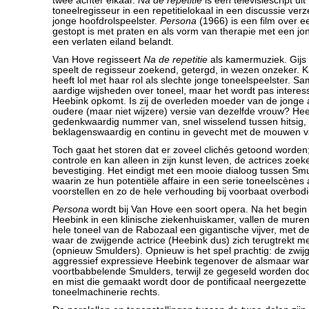
twee achter elkaar.
Na de repetitie
is een televisiescript ui
toneelregisseur in een repetitielokaal in een discussie verze
jonge hoofdrolspeelster.
Persona
(1966) is een film over ee
gestopt is met praten en als vorm van therapie met een jo
een verlaten eiland belandt.
Van Hove regisseert
Na de repetitie
als kamermuziek. Gijs
speelt de regisseur zoekend, getergd, in wezen onzeker. 
heeft lol met haar rol als slechte jonge toneelspeelster. S
aardige wijsheden over toneel, maar het wordt pas interes
Heebink opkomt. Is zij de overleden moeder van de jonge a
oudere (maar niet wijzere) versie van dezelfde vrouw? He
gedenkwaardig nummer van, snel wisselend tussen hitsig,
beklagenswaardig en continu in gevecht met de mouwen va
Toch gaat het storen dat er zoveel clichés getoond worden;
controle en kan alleen in zijn kunst leven, de actrices zoe
bevestiging. Het eindigt met een mooie dialoog tussen Sm
waarin ze hun potentiële affaire in een serie toneelscènes
voorstellen en zo de hele verhouding bij voorbaat overbod
Persona
wordt bij Van Hove een soort opera. Na het begin
Heebink in een klinische ziekenhuiskamer, vallen de muren 
hele toneel van de Rabozaal een gigantische vijver, met de 
waar de zwijgende actrice (Heebink dus) zich terugtrekt m
(opnieuw Smulders). Opnieuw is het spel prachtig: de zwi
aggressief expressieve Heebink tegenover de alsmaar wa
voortbabbelende Smulders, terwijl ze gegeseld worden do
en mist die gemaakt wordt door de pontificaal neergezette 
toneelmachinerie rechts.