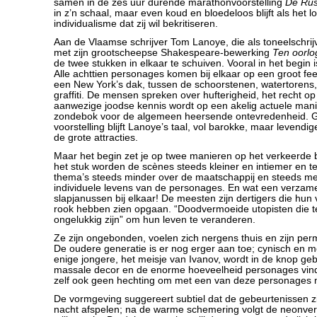
samen in de zes uur durende marathonvoorstelling
De Rus
in z’n schaal, maar even koud en bloedeloos blijft als het 
individualisme dat zij wil bekritiseren.
Aan de Vlaamse schrijver Tom Lanoye, die als toneelschr
met zijn grootscheepse Shakespeare-bewerking
Ten oorlo
de twee stukken in elkaar te schuiven. Vooral in het begin i
Alle achttien personages komen bij elkaar op een groot fee
een New York’s dak, tussen de schoorstenen, watertorens
graffiti. De mensen spreken over hufterigheid, het recht o
aanwezige joodse kennis wordt op een akelig actuele manie
zondebok voor de algemeen heersende ontevredenheid. 
voorstelling blijft Lanoye’s taal, vol barokke, maar levend
de grote attracties.
Maar het begin zet je op twee manieren op het verkeerde
het stuk worden de scènes steeds kleiner en intiemer en te
thema’s steeds minder over de maatschappij en steeds me
individuele levens van de personages. En wat een verzam
slapjanussen bij elkaar! De meesten zijn dertigers die hun 
rook hebben zien opgaan. “Doodvermoeide utopisten die te k
ongelukkig zijn” om hun leven te veranderen.
Ze zijn ongebonden, voelen zich nergens thuis en zijn pe
De oudere generatie is er nog erger aan toe; cynisch en 
enige jongere, het meisje van Ivanov, wordt in de knop ge
massale decor en de enorme hoeveelheid personages vin
zelf ook geen hechting om met een van deze personages 
De vormgeving suggereert subtiel dat de gebeurtenissen z
nacht afspelen; na de warme schemering volgt de neonver