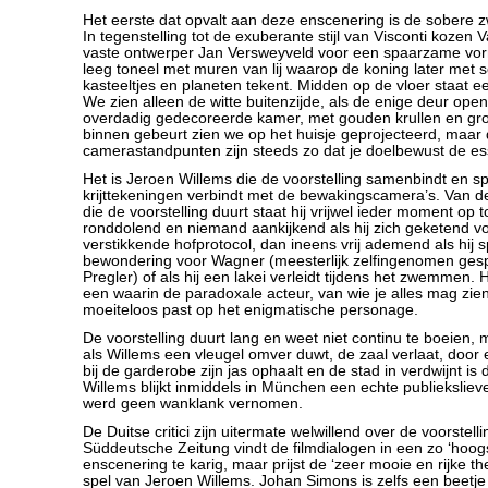
Het eerste dat opvalt aan deze enscenering is de sobere zw
In tegenstelling tot de exuberante stijl van Visconti kozen 
vaste ontwerper Jan Versweyveld voor een spaarzame vorm
leeg toneel met muren van lij waarop de koning later met sch
kasteeltjes en planeten tekent. Midden op de vloer staat ee
We zien alleen de witte buitenzijde, als de enige deur open
overdadig gedecoreerde kamer, met gouden krullen en grot
binnen gebeurt zien we op het huisje geprojecteerd, maar
camerastandpunten zijn steeds zo dat je doelbewust de ess
Het is Jeroen Willems die de voorstelling samenbindt en s
krijttekeningen verbindt met de bewakingscamera’s. Van d
die de voorstelling duurt staat hij vrijwel ieder moment op 
ronddolend en niemand aankijkend als hij zich geketend vo
verstikkende hofprotocol, dan ineens vrij ademend als hij s
bewondering voor Wagner (meesterlijk zelfingenomen ges
Pregler) of als hij een lakei verleidt tijdens het zwemmen. H
een waarin de paradoxale acteur, van wie je alles mag zie
moeiteloos past op het enigmatische personage.
De voorstelling duurt lang en weet niet continu te boeien, 
als Willems een vleugel omver duwt, de zaal verlaat, doo
bij de garderobe zijn jas ophaalt en de stad in verdwijnt is 
Willems blijkt inmiddels in München een echte publiekslieve
werd geen wanklank vernomen.
De Duitse critici zijn uitermate welwillend over de voorstelli
Süddeutsche Zeitung vindt de filmdialogen in een zo ‘hoog
enscenering te karig, maar prijst de ‘zeer mooie en rijke t
spel van Jeroen Willems. Johan Simons is zelfs een beetje 