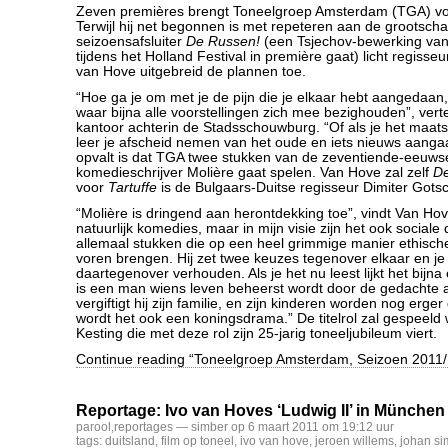
Zeven premières brengt Toneelgroep Amsterdam (TGA) vo
Terwijl hij net begonnen is met repeteren aan de grootscha
seizoensafsluiter
De Russen!
(een Tsjechov-bewerking va
tijdens het Holland Festival in première gaat) licht regisseu
van Hove uitgebreid de plannen toe.
“Hoe ga je om met je de pijn die je elkaar hebt aangedaan,
waar bijna alle voorstellingen zich mee bezighouden”, verte
kantoor achterin de Stadsschouwburg. “Of als je het maatsc
leer je afscheid nemen van het oude en iets nieuws aangaa
opvalt is dat TGA twee stukken van de zeventiende-eeuws
komedieschrijver Molière gaat spelen. Van Hove zal zelf
De
voor
Tartuffe
is de Bulgaars-Duitse regisseur Dimiter Gots
“Molière is dringend aan herontdekking toe”, vindt Van Hove
natuurlijk komedies, maar in mijn visie zijn het ook sociale 
allemaal stukken die op een heel grimmige manier ethisc
voren brengen. Hij zet twee keuzes tegenover elkaar en je 
daartegenover verhouden. Als je het nu leest lijkt het bijna 
is een man wiens leven beheerst wordt door de gedachte
vergiftigt hij zijn familie, en zijn kinderen worden nog erger 
wordt het ook een koningsdrama.” De titelrol zal gespeel
Kesting die met deze rol zijn 25-jarig toneeljubileum viert.
Continue reading “Toneelgroep Amsterdam, Seizoen 2011/
Reportage: Ivo van Hoves ‘Ludwig II’ in München
parool
,
reportages
— simber op 6 maart 2011 om 19:12 uur
tags:
duitsland
,
film op toneel
,
ivo van hove
,
jeroen willems
,
johan s