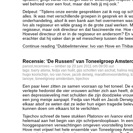
wel behoed voor een fout, maar dat heb jij mij ook.”
Delpeut: “Tijdens onze eerste gesprekken zat ik nog op sch
alles. Ik was met verschillende groepen in gesprek en ik wa
onderhandeling, alsof ik een bank aan het overnemen was.
Ivo als regisseur en wilde graag in de grote zaal werken. Ma
regisseur, maar ook directeur en dat fascineerde me. Hoe
Hoeveel directeur zit er in de regisseur en andersom? En
erachter dat hij vaker dan je wil messcherp tussen die twe
Continue reading “Dubbelinterview: Ivo van Hove en Thiba
Recensie: ‘De Russen!’ van Toneelgroep Amster
parool
,
recensies
— simber op 20 juni 2011 om 09:00 uur
tags:
barry atsma
,
fedja van huêt
,
gijs scholten van aschat
,
halina rei
hugo koolschijn
,
ivo van hove
,
jacob derwig
,
marathonvoorstelling
,
t
lanoye
,
toneelgroep amsterdam
,
tsjechov
Een paar keer zitten ze samen vooraan op het toneel. De e
verlepte hedonist die vier vrouwen achter zich aan heeft, d
een depressieveling met schulden die zijn doodzieke vrou
een jong meisje aanpapt. Fedja van Huêt en Jacob Derwig 
elkaar alsof ze weten dat ze ieder hun eigen tragedie belev
kunnen doen om elkaars lot te verlichten.
Tsjechov schreef de twee stukken
Platonov
en
Ivanov
eind
helemaal aan het begin van zijn schrijversloopbaan. In ee
hooggespannen verwachtingen omgeven voorstelling breng
Hove met vrijwel het hele ensemble van Toneelgroep Ams