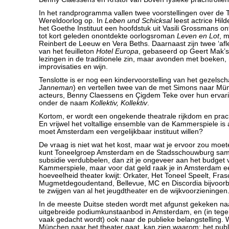
In het randprogramma vallen twee voorstellingen over de
Wereldoorlog op. In
Leben und Schicksal
leest actrice Hil
het Goethe Instituut een hoofdstuk uit Vasili Grossmans 
tot kort geleden onontdekte oorlogsroman
Leven en Lot
, 
Reinbert de Leeuw en Vera Beths. Daarnaast zijn twee ‘afle
van het feuilleton
Hotel Europa
, gebaseerd op Geert Mak’
lezingen in de traditionele zin, maar avonden met boeken,
improvisaties en wijn.
Tenslotte is er nog een kindervoorstelling van het gezelsch
Janneman
) en vertellen twee van de met Simons naar M
acteurs, Benny Claessens en Çigdem Teke over hun ervar
onder de naam
Kollektiv, Kollektiv
.
Kortom, er wordt een ongekende theatrale rijkdom en prac
En vrijwel het voltallige ensemble van de Kammerspiele i
moet Amsterdam een vergelijkbaar instituut willen?
De vraag is niet wat het kost, maar wat je ervoor zou moet
kunt Toneelgroep Amsterdam en de Stadsschouwburg sa
subsidie verdubbelen, dan zit je ongeveer aan het budge
Kammerspiele, maar voor dat geld raak je in Amsterdam 
hoeveelheid theater kwijt: Orkater, Het Toneel Speelt, Fras
Mugmetdegoudentand, Bellevue, MC en Discordia bijvoor
te zwijgen van al het jeugdtheater en de wijkvoorzieningen
In de meeste Duitse steden wordt met afgunst gekeken na
uitgebreide podiumkunstaanbod in Amsterdam, en (in tegens
vaak gedacht wordt) ook naar de publieke belangstelling. 
München naar het theater gaat, kan zien waarom: het publie