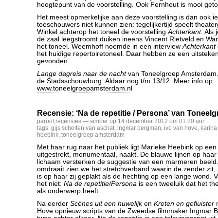
hoogtepunt van de voorstelling. Ook Fernhout is mooi get
Het meest opmerkelijke aan deze voorstelling is dan ook ie
toeschouwers niet kunnen zien: tegelijkertijd speelt thea
Winkel achterop het toneel de voorstelling
Achterkant
. Als
de zaal leegstroomt duiken ineens Vincent Rietveld en W
het toneel. Weemhoff noemde in een interview
Achterkant
het huidige repertoiretoneel. Daar hebben ze een uitsteke
gevonden.
Lange dagreis naar de nacht
van Toneelgroep Amsterdam. 
de Stadsschouwburg. Aldaar nog t/m 13/12. Meer info op
www.toneelgroepamsterdam.nl
Recensie: ‘Na de repetitie / Persona’ van Tonee
parool
,
recensies
— simber op 14 december 2012 om 01:20 uur
tags:
gijs scholten van aschat
,
ingmar bergman
,
ivo van hove
,
karina
heebink
,
toneelgroep amsterdam
Met haar rug naar het publiek ligt Marieke Heebink op een t
uitgestrekt, monumentaal, naakt. De blauwe lijnen op haa
lichaam versterken de suggestie van een marmeren beeld.
omdraait zien we het stretchverband waarin de zender zit,
is op haar zij geplakt als de hechting op een lange wond. 
het niet:
Na de repetitie/Persona
is een tweeluik dat het the
als onderwerp heeft.
Na eerder
Scènes uit een huwelijk
en
Kreten en gefluister
r
Hove opnieuw scripts van de Zweedse filmmaker Ingmar 