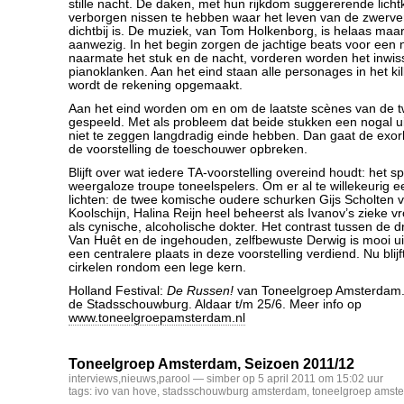
stille nacht. De daken, met hun rijkdom suggererende lichtk
verborgen nissen te hebben waar het leven van de zwerve
dichtbij is. De muziek, van Tom Holkenborg, is helaas ma
aanwezig. In het begin zorgen de jachtige beats voor een 
naarmate het stuk en de nacht, vorderen worden het inwis
pianoklanken. Aan het eind staan alle personages in het kil
wordt de rekening opgemaakt.
Aan het eind worden om en om de laatste scènes van de 
gespeeld. Met als probleem dat beide stukken een nogal 
niet te zeggen langdradig einde hebben. Dan gaat de exor
de voorstelling de toeschouwer opbreken.
Blijft over wat iedere TA-voorstelling overeind houdt: het s
weergaloze troupe toneelspelers. Om er al te willekeurig ee
lichten: de twee komische oudere schurken Gijs Scholten
Koolschijn, Halina Reijn heel beheerst als Ivanov’s zieke 
als cynische, alcoholische dokter. Het contrast tussen de dr
Van Huêt en de ingehouden, zelfbewuste Derwig is mooi u
een centralere plaats in deze voorstelling verdiend. Nu blijf
cirkelen rondom een lege kern.
Holland Festival:
De Russen!
van Toneelgroep Amsterdam. 
de Stadsschouwburg. Aldaar t/m 25/6. Meer info op
www.toneelgroepamsterdam.nl
Toneelgroep Amsterdam, Seizoen 2011/12
interviews
,
nieuws
,
parool
— simber op 5 april 2011 om 15:02 uur
tags:
ivo van hove
,
stadsschouwburg amsterdam
,
toneelgroep amst