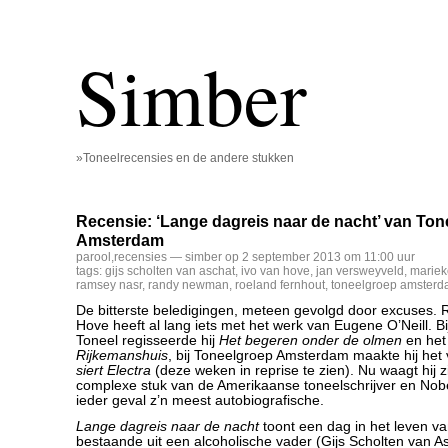
Simber
»Toneelrecensies en de andere stukken
Recensie: ‘Lange dagreis naar de nacht’ van To
Amsterdam
parool
,
recensies
— simber op 2 september 2013 om 11:00 uur
tags:
gijs scholten van aschat
,
ivo van hove
,
jan versweyveld
,
mariek
ramsey nasr
,
randy newman
,
roeland fernhout
,
toneelgroep amster
De bitterste beledigingen, meteen gevolgd door excuses. 
Hove heeft al lang iets met het werk van Eugene O’Neill. Bij
Toneel regisseerde hij
Het begeren onder de olmen
en het
Rijkemanshuis
, bij Toneelgroep Amsterdam maakte hij het
siert Electra
(deze weken in reprise te zien). Nu waagt hij 
complexe stuk van de Amerikaanse toneelschrijver en Nobel
ieder geval z’n meest autobiografische.
Lange dagreis naar de nacht
toont een dag in het leven va
bestaande uit een alcoholische vader (Gijs Scholten van A