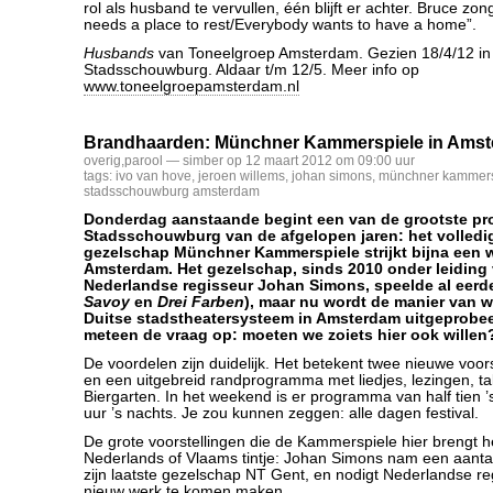
rol als husband te vervullen, één blijft er achter. Bruce zo
needs a place to rest/Everybody wants to have a home”.
Husbands
van Toneelgroep Amsterdam. Gezien 18/4/12 in
Stadsschouwburg. Aldaar t/m 12/5. Meer info op
www.toneelgroepamsterdam.nl
Brandhaarden: Münchner Kammerspiele in Ams
overig
,
parool
— simber op 12 maart 2012 om 09:00 uur
tags:
ivo van hove
,
jeroen willems
,
johan simons
,
münchner kammers
stadsschouwburg amsterdam
Donderdag aanstaande begint een van de grootste pro
Stadsschouwburg van de afgelopen jaren: het volledi
gezelschap Münchner Kammerspiele strijkt bijna een w
Amsterdam. Het gezelschap, sinds 2010 onder leiding
Nederlandse regisseur Johan Simons, speelde al eerder
Savoy
en
Drei Farben
), maar nu wordt de manier van 
Duitse stadstheatersysteem in Amsterdam uitgeprobe
meteen de vraag op: moeten we zoiets hier ook willen
De voordelen zijn duidelijk. Het betekent twee nieuwe voor
en een uitgebreid randprogramma met liedjes, lezingen, t
Biergarten. In het weekend is er programma van half tien ’
uur ’s nachts. Je zou kunnen zeggen: alle dagen festival.
De grote voorstellingen die de Kammerspiele hier brengt 
Nederlands of Vlaams tintje: Johan Simons nam een aanta
zijn laatste gezelschap NT Gent, en nodigt Nederlandse re
nieuw werk te komen maken.