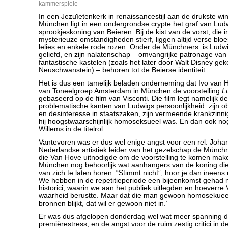
kammerspiele
In een Jezuïetenkerk in renaissancestijl aan de drukste wi
München ligt in een ondergrondse crypte het graf van Ludw
sprookjeskoning van Beieren. Bij de kist van de vorst, die 
mysterieuze omstandigheden stierf, liggen altijd verse bl
lelies en enkele rode rozen. Onder de Münchners is Ludw
geliefd, en zijn nalatenschap – omvangrijke patronage van
fantastische kastelen (zoals het later door Walt Disney ge
Neuschwanstein) – behoren tot de Beierse identiteit.
Het is dus een tamelijk beladen onderneming dat Ivo van Ho
van Toneelgroep Amsterdam in München de voorstelling
L
gebaseerd op de film van Visconti. Die film legt namelijk 
problematische kanten van Ludwigs persoonlijkheid: zijn o
en desinteresse in staatszaken, zijn vermeende krankzinnig
hij hoogstwaarschijnlijk homoseksueel was. En dan ook n
Willems in de titelrol.
Vantevoren was er dus wel enige angst voor een rel. Joha
Nederlandse artistiek leider van het gezelschap de Münc
die Van Hove uitnodigde om de voorstelling te komen maken, 
München nog behoorlijk wat aanhangers van de koning die
van zich te laten horen. “Stimmt nicht”, hoor je dan ineens 
We hebben in de repetitieperiode een bijeenkomst gehad 
historici, waarin we aan het publiek uitlegden en hoeverre V
waarheid berustte. Maar dat die man gewoon homosekueel w
bronnen blijkt, dat wil er gewoon niet in.’
Er was dus afgelopen donderdag wel wat meer spanning da
premièrestress, en de angst voor de ruim zestig critici in de