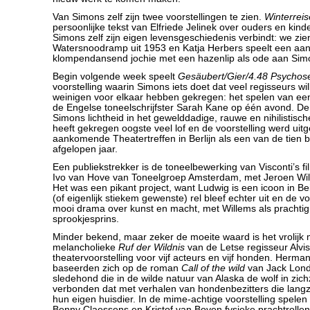
Van Simons zelf zijn twee voorstellingen te zien.
Winterreis
persoonlijke tekst van Elfriede Jelinek over ouders en kin
Simons zelf zijn eigen levensgeschiedenis verbindt: we zi
Watersnoodramp uit 1953 en Katja Herbers speelt een aan
klompendansend jochie met een hazenlip als ode aan Simo
Begin volgende week speelt
Gesäubert/Gier/4.48 Psychos
voorstelling waarin Simons iets doet dat veel regisseurs wi
weinigen voor elkaar hebben gekregen: het spelen van een
de Engelse toneelschrijfster Sarah Kane op één avond. D
Simons lichtheid in het gewelddadige, rauwe en nihilistis
heeft gekregen oogste veel lof en de voorstelling werd uit
aankomende Theatertreffen in Berlijn als een van de tien 
afgelopen jaar.
Een publiekstrekker is de toneelbewerking van Visconti’s f
Ivo van Hove van Toneelgroep Amsterdam, met Jeroen Wille
Het was een pikant project, want Ludwig is een icoon in B
(of eigenlijk stiekem gewenste) rel bleef echter uit en de v
mooi drama over kunst en macht, met Willems als prachtig
sprookjesprins.
Minder bekend, maar zeker de moeite waard is het vrolijk 
melancholieke
Ruf der Wildnis
van de Letse regisseur Alvi
theatervoorstelling voor vijf acteurs en vijf honden. Herman
baseerden zich op de roman
Call of the wild
van Jack Lond
sledehond die in de wilde natuur van Alaska de wolf in zich
verbonden dat met verhalen van hondenbezitters die lang
hun eigen huisdier. In de mime-achtige voorstelling spele
Benny Claessens en Kristof van Boven fysieke prachtrollen