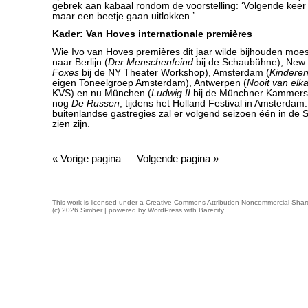
gebrek aan kabaal rondom de voorstelling: ‘Volgende kee
maar een beetje gaan uitlokken.’
Kader: Van Hoves internationale premières
Wie Ivo van Hoves premières dit jaar wilde bijhouden moe
naar Berlijn (
Der Menschenfeind
bij de Schaubühne), New 
Foxes
bij de NY Theater Workshop), Amsterdam (
Kinderen
eigen Toneelgroep Amsterdam), Antwerpen (
Nooit van elk
KVS) en nu München (
Ludwig II
bij de Münchner Kammerspie
nog
De Russen
, tijdens het Holland Festival in Amsterdam
buitenlandse gastregies zal er volgend seizoen één in de
zien zijn.
« Vorige pagina
—
Volgende pagina »
This work is licensed under a
Creative Commons Attribution-Noncommercial-Share
(c) 2026 Simber | powered by
WordPress
with
Barecity