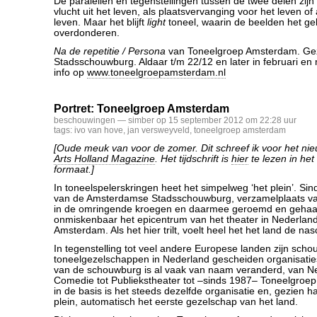
De paralellen en tegenstellingen tussen de twee delen zijn
vlucht uit het leven, als plaatsvervanging voor het leven of
leven. Maar het blijft
light
toneel, waarin de beelden het ge
overdonderen.
Na de repetitie / Persona
van Toneelgroep Amsterdam. Gez
Stadsschouwburg. Aldaar t/m 22/12 en later in februari en
info op
www.toneelgroepamsterdam.nl
Portret: Toneelgroep Amsterdam
beschouwingen
— simber op 15 september 2012 om 22:28 uur
tags:
ivo van hove
,
jan versweyveld
,
toneelgroep amsterdam
[Oude meuk van voor de zomer. Dit schreef ik voor het nie
Arts Holland Magazine
. Het tijdschrift is
hier
te lezen in he
formaat.]
In toneelspelerskringen heet het simpelweg ‘het plein’. Si
van de Amsterdamse Stadsschouwburg, verzamelplaats van
in de omringende kroegen en daarmee geroemd en gehaa
onmiskenbaar het epicentrum van het theater in Nederland.
Amsterdam. Als het hier trilt, voelt heel het het land de na
In tegenstelling tot veel andere Europese landen zijn sch
toneelgezelschappen in Nederland gescheiden organisatie
van de schouwburg is al vaak van naam veranderd, van N
Comedie tot Publiekstheater tot –sinds 1987– Toneelgro
in de basis is het steeds dezelfde organisatie en, gezien h
plein, automatisch het eerste gezelschap van het land.