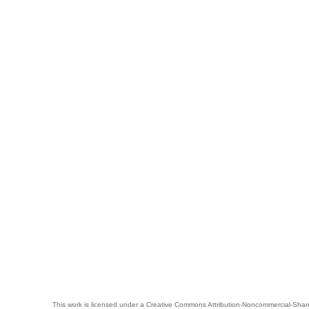
This work is licensed under a
Creative Commons Attribution-Noncommercial-Share