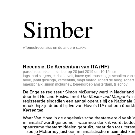
Simber
»Toneelrecensies en de andere stukken
Recensie: De Kersentuin van ITA (HF)
parool
,
recensies
— simber op 20 juni 2019 om 10:15 uur
tags:
bart slegers
,
chris nietvelt
,
fauve ryckebusch
,
gijs scholten van 
hove
,
janni goslinga
,
kersentuin
,
majd mardo
,
robert de hoog
,
robert
maesschalk
,
simon mcburney
,
toneelgroep amsterdam
,
tsjechov
De Engelse regisseur Simon McBurney werd in Nederland
door het Holland Festival met
The Master and Margarita
in
regisseerde sindsdien een aantal opera’s bij de Nationale 
maakt hij zijn debuut bij Ivo van Hove’s ITA met een überkl
Kersentuin
.
Waar Van Hove in de angelsaksische theaterwereld vaak ‘a
minimalist’ wordt genoemd – waarmee denk ik wordt bedoel
spaarzame theatermiddelen gebruikt, maar dan tot uiterste 
– zou je McBurney juist een minimalistische maximalist ku