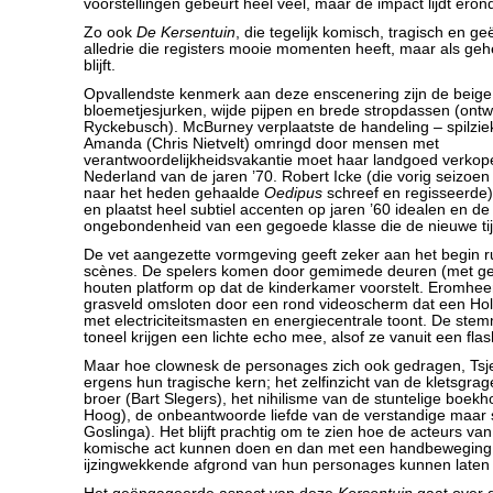
voorstellingen gebeurt heel veel, maar de impact lijdt eron
Zo ook
De Kersentuin
, die tegelijk komisch, tragisch en ge
alledrie die registers mooie momenten heeft, maar als ge
blijft.
Opvallendste kenmerk aan deze enscenering zijn de beige
bloemetjesjurken, wijde pijpen en brede stropdassen (ont
Ryckebusch). McBurney verplaatste de handeling – spilzi
Amanda (Chris Nietvelt) omringd door mensen met
verantwoordelijkheidsvakantie moet haar landgoed verkop
Nederland van de jaren ’70. Robert Icke (die vorig seizoe
naar het heden gehaalde
Oedipus
schreef en regisseerde)
en plaatst heel subtiel accenten op jaren ’60 idealen en de
ongebondenheid van een gegoede klasse die de nieuwe tij
De vet aangezette vormgeving geeft zeker aan het begin ru
scènes. De spelers komen door gemimede deuren (met gel
houten platform op dat de kinderkamer voorstelt. Eromhe
grasveld omsloten door een rond videoscherm dat een Ho
met electriciteitsmasten en energiecentrale toont. De st
toneel krijgen een lichte echo mee, alsof ze vanuit een fla
Maar hoe clownesk de personages zich ook gedragen, Tsjec
ergens hun tragische kern; het zelfinzicht van de kletsgrag
broer (Bart Slegers), het nihilisme van de stuntelige boek
Hoog), de onbeantwoorde liefde van de verstandige maar 
Goslinga). Het blijft prachtig om te zien hoe de acteurs va
komische act kunnen doen en dan met een handbeweging o
ijzingwekkende afgrond van hun personages kunnen laten 