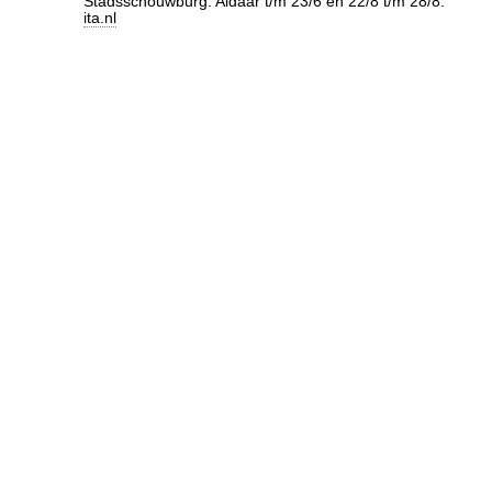
Stadsschouwburg. Aldaar t/m 23/6 en 22/8 t/m 28/8.
ita.nl