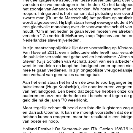
Het geëngageerde aspect van deze
Kersentuin
gaat over d
verleden die we meedragen in het heden. Op het landgoed
het zoontje van Amanda verdronken. We horen hem af en
roepen. Intrigerend is het moment dat plotseling een overd
zwarte man (Ruurt de Maesschalk) het podium op struikel
wordt afgepoeierd. Hij blijft staan terwijl eeuwige student 
een gloedvolle monoloog over de voorwaardse schuld van 
houdt. “Om in het heden te gaan leven moeten we afreken
verleden.” Zo verbindt McBurney knap Tsjechov aan het o
Nederlandse slavernijverleden.
In zijn maatschappijkritiek lijkt deze voorstelling op
Kindere
Van Hove uit 2011: een intellectuele elite heeft haar veran
de publieke verzaakt met gebeuzel en hedonisme. Alleen
Steven (Gijs Scholten van Aschat), zoon van een arbeider 
weet te handelen en koopt het landgoed om er op een nie
mee te gaan verdienen. In zijn ongepolijste vreugdedansje 
een verhaal van generaties samengebald.
Aan het eind staan het kind en de zwarte voorbijganger bij
huisdienaar (Hugo Koolschijn), die door iedereen vergeten is
van het landgoed. Een beeld dat zegt: we hebben onze ki
ouderen en onze minderheden niet beschermd tegen de gr
geld die ná de jaren ’70 weerklonk.
Maar tegelijk echoot dit beeld een foto die ik gisteren za
en Barrack Obama. Ik kan me moeilijk voorstellen dat de 
hebben kunnen reageren, maar het resultaat is een intrig
van boete en hoop.
Holland Festival:
De Kersentuin
van ITA. Gezien 16/6/19 in