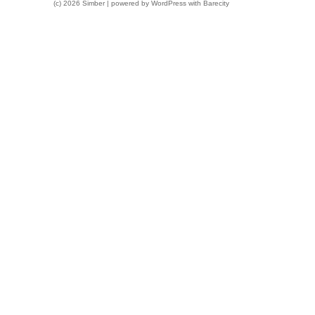
(c) 2026 Simber | powered by
WordPress
with
Barecity