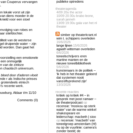
publieke optredens
en van Couperus vervangen
.
theateragenda
 lokale vorst uit zijn
4/09
20u the actor
s van diens moeder in de
10/09
20:30u brabo leone,
eknield voor een stoel
sarah janneh
13/09
19:30u gala van het nl
theater
eenvolging van robes en
ar stiefdochter.
simber op theaterkrant.nl
wim t. schippers overleden
iliteit van de westerse
16/6/2026
el druipende water – zijn
lange lijnen
15/6/2026
oid worden. Dan gaat het
agaath witteman overleden
6/6/2026
toneelschrijvers eren
oorstelling een emotionele
martine manten en de
 een onmogelijk
nieuwe toneelbibliotheek
en van de zinloze
5/6/2026
en chaotisch universum.
kunstenaars in de politiek –
‘ik heb in het theater geleerd
bloed door d’aderen vloeit
dat systemen nooit
nde r als Indische prinses
vanzelfsprekend zijn’
r grotendeels etnisch
13/3/2026
e’s recente werk.
recente reacties
uwburg. Aldaar t/m 11/10
kritiek op kritiek #4 – in
gesprek met joost ramaer –
Comments (0)
de theaterpodcast
op
recensie: ‘moskou op sterk
water’ van de warme winkel
shakespeare en
leiderschap: macbeth | sioo
op
recensie: ‘macbeth’ van
toneelgroep amsterdam (hf)
nu op de vuurlinie: camera’s
zonder beeld; de