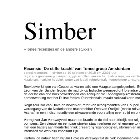
Simber
»Toneelrecensies en de andere stukken
Recensie ‘De stille kracht’ van Toneelgroep Amsterdam
parool
,
recensies
— simber op 10 september 2015 om 23:01 uur
tags:
aus greidanus jr
,
couperus
,
gijs scholten van aschat
,
halina reijn
,
ivo van h
kraakman
,
marieke heebink
,
peter van kraaij
,
ruhrtriennale
,
toneelgroep amster
Boekbewerkingen van Couperus waren altijd een Haagse aangelegenheid. Be
Léon van der Sanden legden de nadruk op Indische weemoed of Hofstadse d
de eerste van drie boekbewerkingen van schrijver die Toneelgroep Amsterda
samenwerking met het Duitse festival Ruhrtriennale, maakt radicaal korte mett
Regisseur Ivo van Hove en bewerker Peter van Kraaij maakten van Couperu
werdegang van de Nederlandse machthebber Otto van Oudijck (mooie rol va
Aschat) in een Indisch stadje een uitwaaierende voorstelling over strijd en o
Vormgever Jan Versweyveld maakt de kracht uit de titel nadrukkelijk niet stil,
pompeus. Een vleugel en een paar stoelen staan verloren op het enorme ton
met een batterij aan theatertechniek creëert hij regengordijnen, stormen en 
intensiteit die werkelijk imposant zijn.
Kortom: de natuur heeft bij Van Hove en Versweyveld de plek ingenomen die h