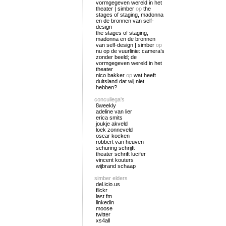
vormgegeven wereld in het
theater | simber
op
the
stages of staging, madonna
en de bronnen van self-
design
the stages of staging,
madonna en de bronnen
van self-design | simber
op
nu op de vuurlinie: camera’s
zonder beeld; de
vormgegeven wereld in het
theater
nico bakker
op
wat heeft
duitsland dat wij niet
hebben?
concullega's
8weekly
adeline van lier
erica smits
joukje akveld
loek zonneveld
oscar kocken
robbert van heuven
schuring schrijft
theater schrift lucifer
vincent kouters
wijbrand schaap
simber elders
del.icio.us
flickr
last.fm
linkedin
moose
twitter
xs4all