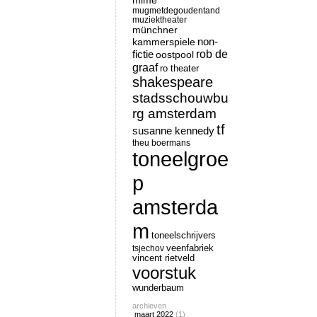
mime
mugmetdegoudentand
muziektheater
münchner
non-
kammerspiele
rob de
fictie
oostpool
graaf
ro theater
shakespeare
stadsschouwbu
rg amsterdam
tf
susanne kennedy
theu boermans
toneelgroe
p
amsterda
m
toneelschrijvers
tsjechov
veenfabriek
vincent rietveld
voorstuk
wunderbaum
archieven
maart 2022
(1)