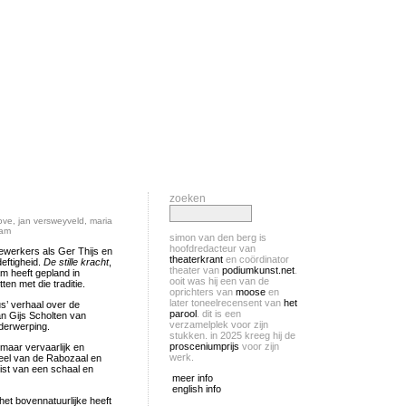
zoeken
ove
,
jan versweyveld
,
maria
dam
simon van den berg is
hoofdredacteur van
werkers als Ger Thijs en
theaterkrant
en coördinator
eftigheid.
De stille kracht
,
theater van
podiumkunst.net
.
m heeft gepland in
ooit was hij een van de
en met die traditie.
oprichters van
moose
en
later toneelrecensent van
het
s’ verhaal over de
parool
. dit is een
n Gijs Scholten van
verzamelplek voor zijn
nderwerping.
stukken. in 2025 kreeg hij de
prosceniumprijs
voor zijn
 maar vervaarlijk en
werk.
eel van de Rabozaal en
mist van een schaal en
meer info
english info
et bovennatuurlijke heeft