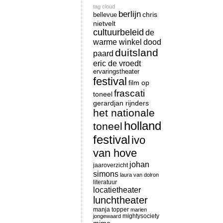
tag cloud
berlijn
chris
bellevue
nietvelt
cultuurbeleid
de
warme winkel
dood
duitsland
paard
eric de vroedt
ervaringstheater
festival
film op
frascati
toneel
gerardjan rijnders
het nationale
holland
toneel
festival
ivo
van hove
johan
jaaroverzicht
simons
laura van dolron
literatuur
locatietheater
lunchtheater
manja topper
marien
mightysociety
jongewaard