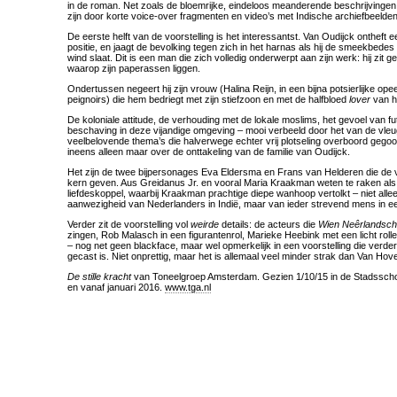
in de roman. Net zoals de bloemrijke, eindeloos meanderende beschrijving
zijn door korte voice-over fragmenten en video’s met Indische archiefbeelden
De eerste helft van de voorstelling is het interessantst. Van Oudijck ontheft een
positie, en jaagt de bevolking tegen zich in het harnas als hij de smeekbede
wind slaat. Dit is een man die zich volledig onderwerpt aan zijn werk: hij zit g
waarop zijn paperassen liggen.
Ondertussen negeert hij zijn vrouw (Halina Reijn, in een bijna potsierlijke op
peignoirs) die hem bedriegt met zijn stiefzoon en met de halfbloed
lover
van ha
De koloniale attitude, de verhouding met de lokale moslims, het gevoel van fut
beschaving in deze vijandige omgeving – mooi verbeeld door het van de vleug
veelbelovende thema’s die halverwege echter vrij plotseling overboord gego
ineens alleen maar over de onttakeling van de familie van Oudijck.
Het zijn de twee bijpersonages Eva Eldersma en Frans van Helderen die de v
kern geven. Aus Greidanus Jr. en vooral Maria Kraakman weten te raken als
liefdeskoppel, waarbij Kraakman prachtige diepe wanhoop vertolkt – niet alle
aanwezigheid van Nederlanders in Indië, maar van ieder strevend mens in e
Verder zit de voorstelling vol
weirde
details: de acteurs die
Wien Neêrlandsch 
zingen, Rob Malasch in een figurantenrol, Marieke Heebink met een licht rolle
– nog net geen blackface, maar wel opmerkelijk in een voorstelling die verde
gecast is. Niet onprettig, maar het is allemaal veel minder strak dan Van Hov
De stille kracht
van Toneelgroep Amsterdam. Gezien 1/10/15 in de Stadsscho
en vanaf januari 2016.
www.tga.nl