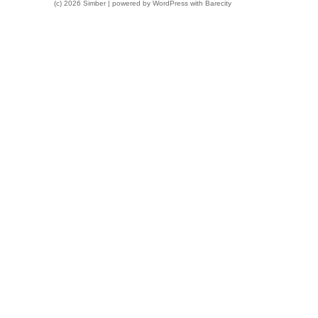
(c) 2026 Simber | powered by
WordPress
with
Barecity