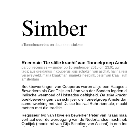
Simber
»Toneelrecensies en de andere stukken
Recensie ‘De stille kracht’ van Toneelgroep Ams
parool
,
recensies
— simber op 10 september 2015 om 23:01 uur
tags:
aus greidanus jr
,
couperus
,
gijs scholten van aschat
,
halina reij
versweyveld
,
maria kraakman
,
marieke heebink
,
peter van kraaij
,
ruh
amsterdam
Boekbewerkingen van Couperus waren altijd een Haagse 
Bewerkers als Ger Thijs en Léon van der Sanden legden 
Indische weemoed of Hofstadse deftigheid.
De stille kracht
boekbewerkingen van schrijver die Toneelgroep Amsterdam
samenwerking met het Duitse festival Ruhrtriennale, maakt
metten met die traditie.
Regisseur Ivo van Hove en bewerker Peter van Kraaij maa
verhaal over de werdegang van de Nederlandse machtheb
Oudijck (mooie rol van Gijs Scholten van Aschat) in een In