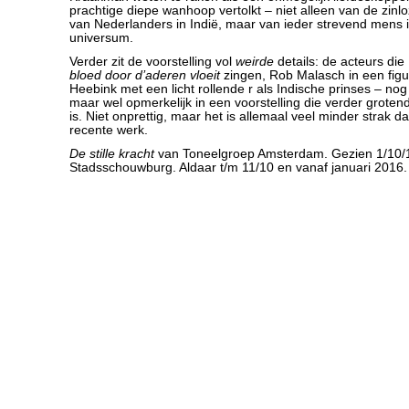
prachtige diepe wanhoop vertolkt – niet alleen van de zin
van Nederlanders in Indië, maar van ieder strevend mens 
universum.
Verder zit de voorstelling vol
weirde
details: de acteurs die
bloed door d’aderen vloeit
zingen, Rob Malasch in een figu
Heebink met een licht rollende r als Indische prinses – nog
maar wel opmerkelijk in een voorstelling die verder groten
is. Niet onprettig, maar het is allemaal veel minder strak 
recente werk.
De stille kracht
van Toneelgroep Amsterdam. Gezien 1/10/1
Stadsschouwburg. Aldaar t/m 11/10 en vanaf januari 2016