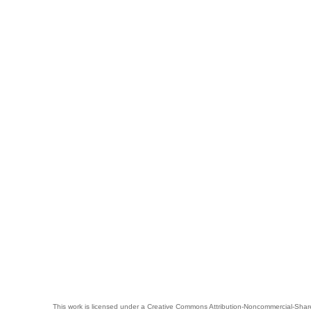
This work is licensed under a
Creative Commons Attribution-Noncommercial-Share