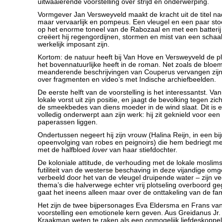
uitwaaierende voorstelling over strijd en onderwerping.
Vormgever Jan Versweyveld maakt de kracht uit de titel nadru
maar vervaarlijk en pompeus. Een vleugel en een paar sto
op het enorme toneel van de Rabozaal en met een batterij
creëert hij regengordijnen, stormen en mist van een schaal 
werkelijk imposant zijn.
Kortom: de natuur heeft bij Van Hove en Versweyveld de 
het bovennatuurlijke heeft in de roman. Net zoals de bloem
meanderende beschrijvingen van Couperus vervangen zijn 
over fragmenten en video’s met Indische archiefbeelden.
De eerste helft van de voorstelling is het interessantst. Va
lokale vorst uit zijn positie, en jaagt de bevolking tegen zich
de smeekbedes van diens moeder in de wind slaat. Dit is 
volledig onderwerpt aan zijn werk: hij zit geknield voor een
paperassen liggen.
Ondertussen negeert hij zijn vrouw (Halina Reijn, in een bijn
opeenvolging van robes en peignoirs) die hem bedriegt met
met de halfbloed
lover
van haar stiefdochter.
De koloniale attitude, de verhouding met de lokale moslims
futiliteit van de westerse beschaving in deze vijandige om
verbeeld door het van de vleugel druipende water – zijn v
thema’s die halverwege echter vrij plotseling overboord g
gaat het ineens alleen maar over de onttakeling van de fam
Het zijn de twee bijpersonages Eva Eldersma en Frans va
voorstelling een emotionele kern geven. Aus Greidanus Jr.
Kraakman weten te raken als een onmogelijk liefdeskoppe