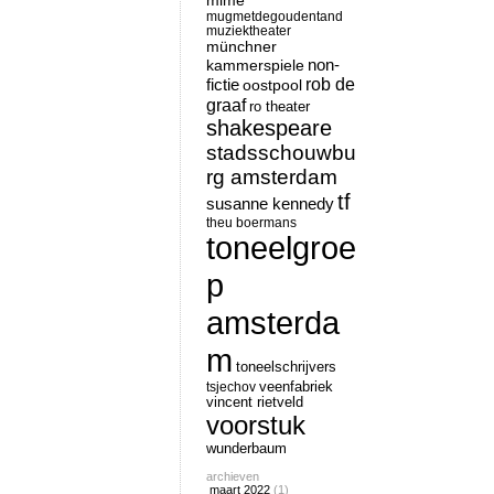
mime
mugmetdegoudentand
muziektheater
münchner
non-
kammerspiele
rob de
fictie
oostpool
graaf
ro theater
shakespeare
stadsschouwbu
rg amsterdam
tf
susanne kennedy
theu boermans
toneelgroe
p
amsterda
m
toneelschrijvers
tsjechov
veenfabriek
vincent rietveld
voorstuk
wunderbaum
archieven
maart 2022
(1)