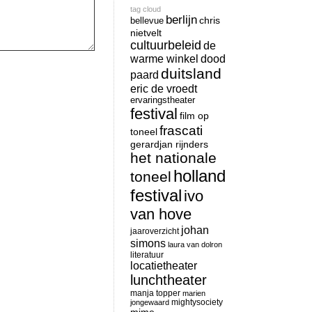
tag cloud
berlijn
chris
bellevue
nietvelt
cultuurbeleid
de
warme winkel
dood
duitsland
paard
eric de vroedt
ervaringstheater
festival
film op
frascati
toneel
gerardjan rijnders
het nationale
holland
toneel
festival
ivo
van hove
johan
jaaroverzicht
simons
laura van dolron
literatuur
locatietheater
lunchtheater
manja topper
marien
mightysociety
jongewaard