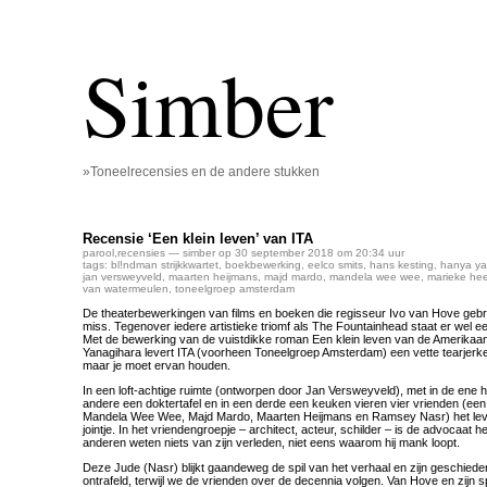
Simber
»Toneelrecensies en de andere stukken
Recensie ‘Een klein leven’ van ITA
parool
,
recensies
— simber op 30 september 2018 om 20:34 uur
tags:
bl!ndman strijkkwartet
,
boekbewerking
,
eelco smits
,
hans kesting
,
hanya ya
jan versweyveld
,
maarten heijmans
,
majd mardo
,
mandela wee wee
,
marieke he
van watermeulen
,
toneelgroep amsterdam
De theaterbewerkingen van films en boeken die regisseur Ivo van Hove gebruik
miss. Tegenover iedere artistieke triomf als The Fountainhead staat er wel 
Met de bewerking van de vuistdikke roman Een klein leven van de Amerikaan
Yanagihara levert ITA (voorheen Toneelgroep Amsterdam) een vette tearjerk
maar je moet ervan houden.
In een loft-achtige ruimte (ontworpen door Jan Versweyveld), met in de ene h
andere een doktertafel en in een derde een keuken vieren vier vrienden (een 
Mandela Wee Wee, Majd Mardo, Maarten Heijmans en Ramsey Nasr) het lev
jointje. In het vriendengroepje – architect, acteur, schilder – is de advocaat h
anderen weten niets van zijn verleden, niet eens waarom hij mank loopt.
Deze Jude (Nasr) blijkt gaandeweg de spil van het verhaal en zijn geschied
ontrafeld, terwijl we de vrienden over de decennia volgen. Van Hove en zijn sp