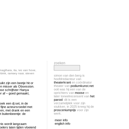
zoeken
nagihara
,
ita
,
ivo van hove
,
ebink
,
ramsey nasr
,
steven
simon van den berg is
hoofdredacteur van
theaterkrant
en coördinator
t zijn een beetje hit or
theater van
podiumkunst.net
.
een misser als Obsession.
ooit was hij een van de
se schrijfster Hanya
oprichters van
moose
en
er af – goed gemaakt,
later toneelrecensent van
het
parool
. dit is een
verzamelplek voor zijn
oek een dj set, in de
stukken. in 2025 kreeg hij de
fijne acteursroedel met
prosceniumprijs
voor zijn
en, met drank en een
werk.
et buitenbeentje: de
meer info
english info
enis wordt langzaam
elers laten tijden vloeiend