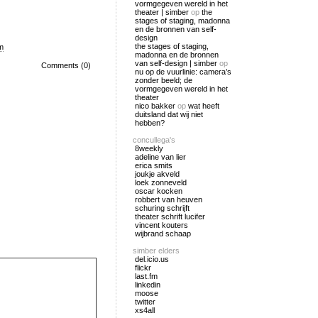
vormgegeven wereld in het
theater | simber
op
the
stages of staging, madonna
en de bronnen van self-
design
the stages of staging,
m
madonna en de bronnen
van self-design | simber
op
Comments (0)
nu op de vuurlinie: camera’s
zonder beeld; de
vormgegeven wereld in het
theater
nico bakker
op
wat heeft
duitsland dat wij niet
hebben?
concullega's
8weekly
adeline van lier
erica smits
joukje akveld
loek zonneveld
oscar kocken
robbert van heuven
schuring schrijft
theater schrift lucifer
vincent kouters
wijbrand schaap
simber elders
del.icio.us
flickr
last.fm
linkedin
moose
twitter
xs4all