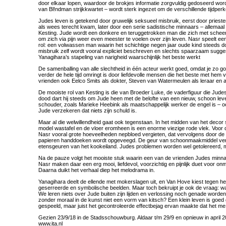
door elkaar lopen, waardoor de brokjes informatie zorgvuldig gedoseerd wo
van Bl!ndman strijkkwartet – wordt sterk ingezet om de verschillende tijdperk
Judes leven is getekend door gruwelijk seksueel misbruik, eerst door priester
als wees terecht kwam, later door een serie sadistische minnaars – allemaa
Kesting. Jude wordt een donkere en teruggetrokken man die zich met scheerm
om zich via pijn weer even meester te voelen over zijn leven. Nasr speelt 
rol: een volwassen man waarin het schichtige negen jaar oude kind steeds do
misbruik zelf wordt vooral expliciet beschreven en slechts spaarzaam sugges
Yanagihara’s stapeling van narigheid waarschijnlijk het beste werkt
De samenballing van alle slechtheid in één acteur werkt goed, omdat je zo g
verder de hele tijd omringt is door liefdevolle mensen die het beste met hem
vrienden ook Eelco Smits als dokter, Steven van Watermeulen als leraar en
De mooiste rol van Kesting is die van Broeder Luke, de vaderfiguur die Jude
dood dart hij steeds om Jude heen met de belofte van een nieuw, schoon leven.
schouder, zoals Marieke Heebink als maatschappelijk werker de engel is – ook 
Jude verzekeren dat niets zijn schuld is.
Maar al die welwillendheid gaat ook tegenstaan. In het midden van het decor
model wastafel en de vloer eromheen is een enorme viezige rode vlek. Voor 
Nasr vooral grote hoeveelheden nepbloed vergieten, dat vervolgens door de
papieren handdoeken wordt opgeveegd. De geur van schoonmaakmiddel ver
etensgeuren van het kookeiland. Judes problemen worden wel getolereerd, 
Na de pauze volgt het mooiste stuk waarin een van de vrienden Judes minna
Nasr maken daar een erg mooi, liefdevol, voorzichtig en pijnlijk duet voor onm
Daarna duikt het verhaal diep het melodrama in.
Yanagihara deelt de ellende met mokerslagen uit, en Van Hove kiest tegen het
geserreerde en symbolische beelden. Maar toch bekruipt je ook de vraag: w
We leren niets over Jude buiten zijn lijden en verlossing noch genade worde
zonder moraal in de kunst niet een vorm van kitsch? Een klein leven is goed
gespeeld, maar juist het gecontroleerde effectbejag ervan maakte dat het me 
Gezien 23/9/18 in de Stadsschouwburg. Aldaar t/m 29/9 en opnieuw in april 
www.ita.nl