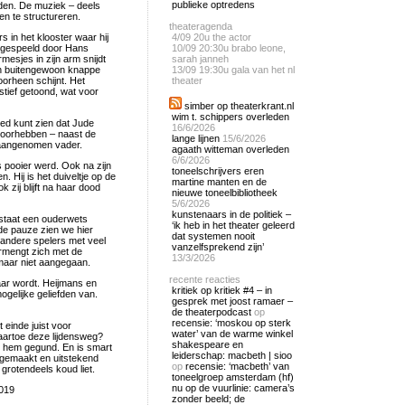
publieke optredens
rden. De muziek – deels
en te structureren.
theateragenda
s in het klooster waar hij
4/09
20u the actor
l gespeeld door Hans
10/09
20:30u brabo leone,
esjes in zijn arm snijdt
sarah janneh
een buitengewoon knappe
13/09
19:30u gala van het nl
orheen schijnt. Het
theater
tief getoond, wat voor
simber op theaterkrant.nl
wim t. schippers overleden
oed kunt zien dat Jude
16/6/2026
 voorhebben – naast de
lange lijnen
15/6/2026
 aangenomen vader.
agaath witteman overleden
6/6/2026
s pooier werd. Ook na zijn
toneelschrijvers eren
 Hij is het duiveltje op de
martine manten en de
zij blijft na haar dood
nieuwe toneelbibliotheek
5/6/2026
kunstenaars in de politiek –
 staat een ouderwets
‘ik heb in het theater geleerd
de pauze zien we hier
dat systemen nooit
 andere spelers met veel
vanzelfsprekend zijn’
mengt zich met de
13/3/2026
maar niet aangegaan.
recente reacties
ar wordt. Heijmans en
kritiek op kritiek #4 – in
ogelijke geliefden van.
gesprek met joost ramaer –
de theaterpodcast
op
recensie: ‘moskou op sterk
 einde juist voor
water’ van de warme winkel
aartoe deze lijdensweg?
shakespeare en
n hem gegund. En is smart
leiderschap: macbeth | sioo
 gemaakt en uitstekend
op
recensie: ‘macbeth’ van
grotendeels koud liet.
toneelgroep amsterdam (hf)
nu op de vuurlinie: camera’s
2019
zonder beeld; de