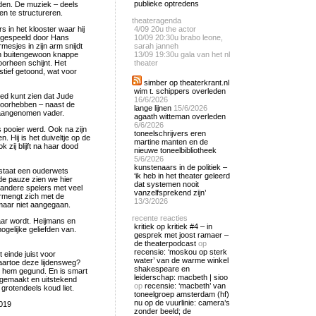
publieke optredens
rden. De muziek – deels
en te structureren.
theateragenda
s in het klooster waar hij
4/09
20u the actor
l gespeeld door Hans
10/09
20:30u brabo leone,
esjes in zijn arm snijdt
sarah janneh
een buitengewoon knappe
13/09
19:30u gala van het nl
orheen schijnt. Het
theater
tief getoond, wat voor
simber op theaterkrant.nl
wim t. schippers overleden
oed kunt zien dat Jude
16/6/2026
 voorhebben – naast de
lange lijnen
15/6/2026
 aangenomen vader.
agaath witteman overleden
6/6/2026
s pooier werd. Ook na zijn
toneelschrijvers eren
 Hij is het duiveltje op de
martine manten en de
zij blijft na haar dood
nieuwe toneelbibliotheek
5/6/2026
kunstenaars in de politiek –
 staat een ouderwets
‘ik heb in het theater geleerd
de pauze zien we hier
dat systemen nooit
 andere spelers met veel
vanzelfsprekend zijn’
mengt zich met de
13/3/2026
maar niet aangegaan.
recente reacties
ar wordt. Heijmans en
kritiek op kritiek #4 – in
ogelijke geliefden van.
gesprek met joost ramaer –
de theaterpodcast
op
recensie: ‘moskou op sterk
 einde juist voor
water’ van de warme winkel
aartoe deze lijdensweg?
shakespeare en
n hem gegund. En is smart
leiderschap: macbeth | sioo
 gemaakt en uitstekend
op
recensie: ‘macbeth’ van
grotendeels koud liet.
toneelgroep amsterdam (hf)
nu op de vuurlinie: camera’s
2019
zonder beeld; de