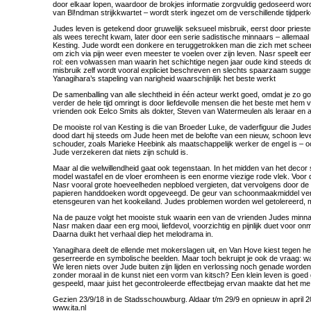
door elkaar lopen, waardoor de brokjes informatie zorgvuldig gedoseerd wo
van Bl!ndman strijkkwartet – wordt sterk ingezet om de verschillende tijdperk
Judes leven is getekend door gruwelijk seksueel misbruik, eerst door priester
als wees terecht kwam, later door een serie sadistische minnaars – allemaa
Kesting. Jude wordt een donkere en teruggetrokken man die zich met scheerm
om zich via pijn weer even meester te voelen over zijn leven. Nasr speelt 
rol: een volwassen man waarin het schichtige negen jaar oude kind steeds do
misbruik zelf wordt vooral expliciet beschreven en slechts spaarzaam sugges
Yanagihara’s stapeling van narigheid waarschijnlijk het beste werkt
De samenballing van alle slechtheid in één acteur werkt goed, omdat je zo g
verder de hele tijd omringt is door liefdevolle mensen die het beste met hem
vrienden ook Eelco Smits als dokter, Steven van Watermeulen als leraar en
De mooiste rol van Kesting is die van Broeder Luke, de vaderfiguur die Jude
dood dart hij steeds om Jude heen met de belofte van een nieuw, schoon leven.
schouder, zoals Marieke Heebink als maatschappelijk werker de engel is – ook 
Jude verzekeren dat niets zijn schuld is.
Maar al die welwillendheid gaat ook tegenstaan. In het midden van het decor
model wastafel en de vloer eromheen is een enorme viezige rode vlek. Voor 
Nasr vooral grote hoeveelheden nepbloed vergieten, dat vervolgens door de
papieren handdoeken wordt opgeveegd. De geur van schoonmaakmiddel ver
etensgeuren van het kookeiland. Judes problemen worden wel getolereerd, 
Na de pauze volgt het mooiste stuk waarin een van de vrienden Judes minna
Nasr maken daar een erg mooi, liefdevol, voorzichtig en pijnlijk duet voor onm
Daarna duikt het verhaal diep het melodrama in.
Yanagihara deelt de ellende met mokerslagen uit, en Van Hove kiest tegen het
geserreerde en symbolische beelden. Maar toch bekruipt je ook de vraag: w
We leren niets over Jude buiten zijn lijden en verlossing noch genade worde
zonder moraal in de kunst niet een vorm van kitsch? Een klein leven is goed
gespeeld, maar juist het gecontroleerde effectbejag ervan maakte dat het me 
Gezien 23/9/18 in de Stadsschouwburg. Aldaar t/m 29/9 en opnieuw in april 
www.ita.nl