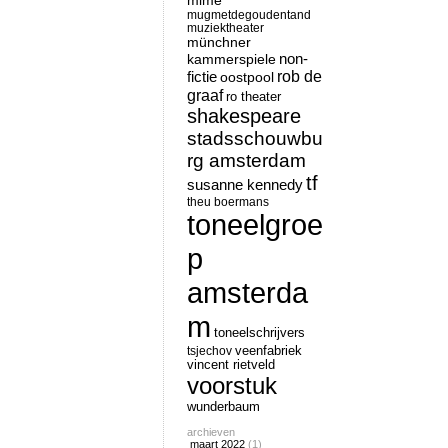
mime
mugmetdegoudentand
muziektheater
münchner
non-
kammerspiele
rob de
fictie
oostpool
graaf
ro theater
shakespeare
stadsschouwbu
rg amsterdam
tf
susanne kennedy
theu boermans
toneelgroe
p
amsterda
m
toneelschrijvers
tsjechov
veenfabriek
vincent rietveld
voorstuk
wunderbaum
archieven
maart 2022
(1)