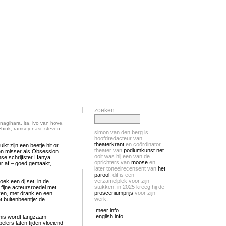
zoeken
nagihara
,
ita
,
ivo van hove
,
ebink
,
ramsey nasr
,
steven
simon van den berg is
hoofdredacteur van
theaterkrant
en coördinator
t zijn een beetje hit or
theater van
podiumkunst.net
.
een misser als Obsession.
ooit was hij een van de
se schrijfster Hanya
oprichters van
moose
en
er af – goed gemaakt,
later toneelrecensent van
het
parool
. dit is een
verzamelplek voor zijn
oek een dj set, in de
stukken. in 2025 kreeg hij de
fijne acteursroedel met
prosceniumprijs
voor zijn
en, met drank en een
werk.
et buitenbeentje: de
meer info
english info
enis wordt langzaam
elers laten tijden vloeiend