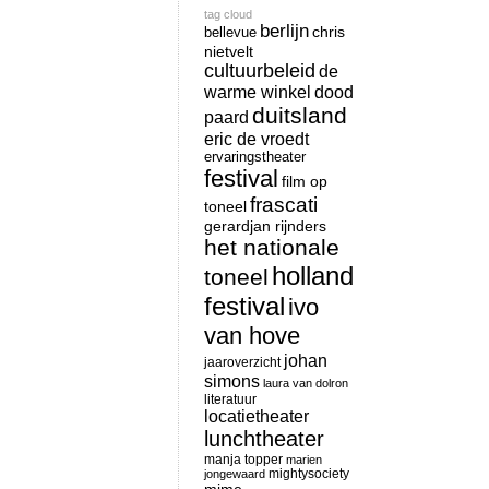
tag cloud
berlijn
chris
bellevue
nietvelt
cultuurbeleid
de
warme winkel
dood
duitsland
paard
eric de vroedt
ervaringstheater
festival
film op
frascati
toneel
gerardjan rijnders
het nationale
holland
toneel
festival
ivo
van hove
johan
jaaroverzicht
simons
laura van dolron
literatuur
locatietheater
lunchtheater
manja topper
marien
mightysociety
jongewaard