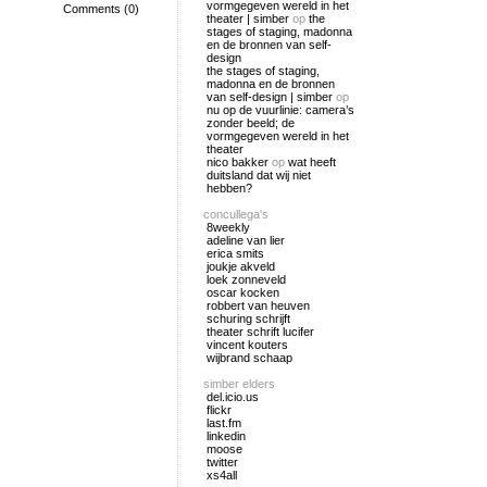
vormgegeven wereld in het
Comments (0)
theater | simber
op
the
stages of staging, madonna
en de bronnen van self-
design
the stages of staging,
madonna en de bronnen
van self-design | simber
op
nu op de vuurlinie: camera’s
zonder beeld; de
vormgegeven wereld in het
theater
nico bakker
op
wat heeft
duitsland dat wij niet
hebben?
concullega's
8weekly
adeline van lier
erica smits
joukje akveld
loek zonneveld
oscar kocken
robbert van heuven
schuring schrijft
theater schrift lucifer
vincent kouters
wijbrand schaap
simber elders
del.icio.us
flickr
last.fm
linkedin
moose
twitter
xs4all