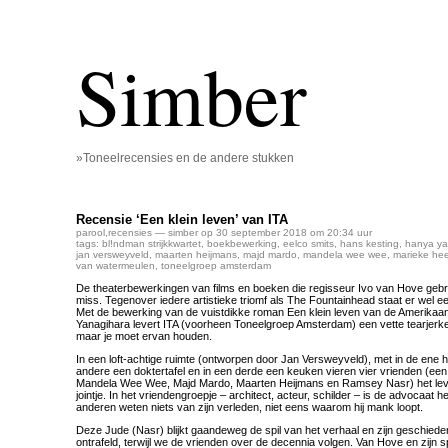
Simber
»Toneelrecensies en de andere stukken
Recensie ‘Een klein leven’ van ITA
parool
,
recensies
— simber op 30 september 2018 om 20:34 uur
tags:
bl!ndman strijkkwartet
,
boekbewerking
,
eelco smits
,
hans kesting
,
hanya ya
jan versweyveld
,
maarten heijmans
,
majd mardo
,
mandela wee wee
,
marieke he
van watermeulen
,
toneelgroep amsterdam
De theaterbewerkingen van films en boeken die regisseur Ivo van Hove gebruik
miss. Tegenover iedere artistieke triomf als The Fountainhead staat er wel 
Met de bewerking van de vuistdikke roman Een klein leven van de Amerikaan
Yanagihara levert ITA (voorheen Toneelgroep Amsterdam) een vette tearjerk
maar je moet ervan houden.
In een loft-achtige ruimte (ontworpen door Jan Versweyveld), met in de ene h
andere een doktertafel en in een derde een keuken vieren vier vrienden (een 
Mandela Wee Wee, Majd Mardo, Maarten Heijmans en Ramsey Nasr) het lev
jointje. In het vriendengroepje – architect, acteur, schilder – is de advocaat h
anderen weten niets van zijn verleden, niet eens waarom hij mank loopt.
Deze Jude (Nasr) blijkt gaandeweg de spil van het verhaal en zijn geschied
ontrafeld, terwijl we de vrienden over de decennia volgen. Van Hove en zijn sp