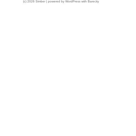
(c) 2026 Simber | powered by
WordPress
with
Barecity