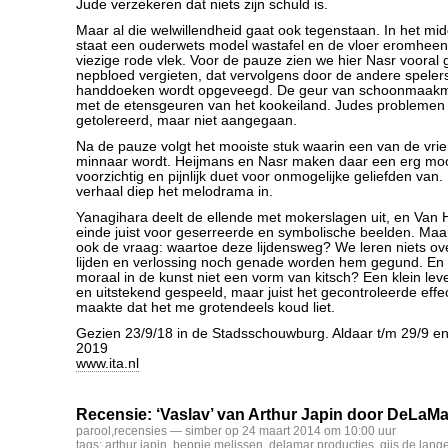
Jude verzekeren dat niets zijn schuld is.
Maar al die welwillendheid gaat ook tegenstaan. In het mi
staat een ouderwets model wastafel en de vloer eromhee
viezige rode vlek. Voor de pauze zien we hier Nasr vooral
nepbloed vergieten, dat vervolgens door de andere speler
handdoeken wordt opgeveegd. De geur van schoonmaakmi
met de etensgeuren van het kookeiland. Judes problemen
getolereerd, maar niet aangegaan.
Na de pauze volgt het mooiste stuk waarin een van de vri
minnaar wordt. Heijmans en Nasr maken daar een erg mooi,
voorzichtig en pijnlijk duet voor onmogelijke geliefden van.
verhaal diep het melodrama in.
Yanagihara deelt de ellende met mokerslagen uit, en Van H
einde juist voor geserreerde en symbolische beelden. Maar
ook de vraag: waartoe deze lijdensweg? We leren niets ove
lijden en verlossing noch genade worden hem gegund. En 
moraal in de kunst niet een vorm van kitsch? Een klein le
en uitstekend gespeeld, maar juist het gecontroleerde effe
maakte dat het me grotendeels koud liet.
Gezien 23/9/18 in de Stadsschouwburg. Aldaar t/m 29/9 en 
2019
www.ita.nl
Recensie: ‘Vaslav’ van Arthur Japin door DeLaMa
parool
,
recensies
— simber op 24 maart 2014 om 10:00 uur
tags:
arthur japin
,
beppie melissen
,
delamar producties
,
gijs de lang