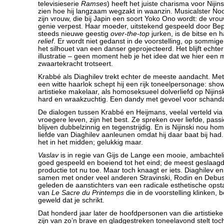
televisieserie
Ramses
) heeft het juiste charisma voor Nijin
zien hoe hij langzaam wegzakt in waanzin. Musicalster Noo
zijn vrouw, die bij Japin een soort Yoko Ono wordt: de vrouw
genie verpest. Haar moeder, uitstekend gespeeld door Bep
steeds nieuwe geestig
over-the-top
jurken, is de bitse en 
relief
. Er wordt niet gedanst in de voorstelling, op sommi
het silhouet van een danser geprojecteerd. Het blijft echter
illustratie – geen moment heb je het idee dat we hier een 
zwaartekracht trotseert.
Krabbé als Diaghilev trekt echter de meeste aandacht. Met
een witte haarlok schept hij een rijk toneelpersonage: sh
artistieke makelaar, als homoseksueel dolverliefd op Nijinsk
hard en wraakzuchtig. Een dandy met gevoel voor schanda
De dialogen tussen Krabbé en Heijmans, veelal verteld via 
vroegere leven, zijn het best. Ze spreken over liefde, pass
blijven dubbelzinnig en tegenstrijdig. En is Nijinski nou homo
liefde van Diaghilev aanleunen omdat hij daar baat bij had. 
het in het midden; gelukkig maar.
Vaslav
is in regie van Gijs de Lange een mooie, ambachtelij
goed gespeeld en boeiend tot het eind; de meest geslaa
productie tot nu toe. Maar toch knaagt er iets. Diaghilev en
samen met onder veel anderen Stravinski, Rodin en Deb
geleden de aanstichters van een radicale esthetische ops
van
Le Sacre du Printemps
die in de voorstelling klinken, 
geweld dat je schrikt.
Dat honderd jaar later de hoofdpersonen van die artistieke
zijn van zo’n brave en gladgestreken toneelavond stelt toch