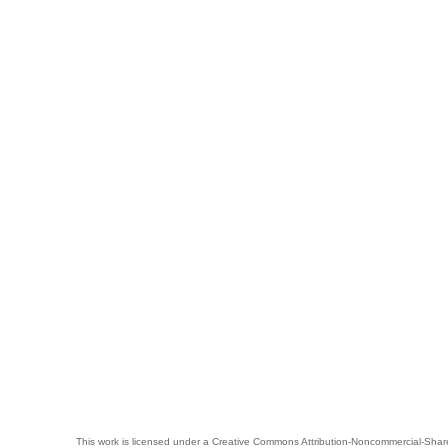
This work is licensed under a
Creative Commons Attribution-Noncommercial-Share