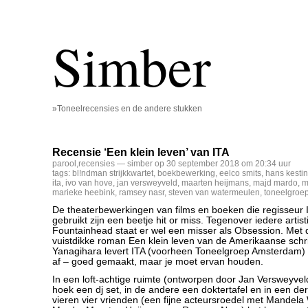
Simber
»Toneelrecensies en de andere stukken
Recensie ‘Een klein leven’ van ITA
parool
,
recensies
— simber op 30 september 2018 om 20:34 uur
tags:
bl!ndman strijkkwartet
,
boekbewerking
,
eelco smits
,
hans kesti
ita
,
ivo van hove
,
jan versweyveld
,
maarten heijmans
,
majd mardo
,
m
marieke heebink
,
ramsey nasr
,
steven van watermeulen
,
toneelgroe
De theaterbewerkingen van films en boeken die regisseur
gebruikt zijn een beetje hit or miss. Tegenover iedere artist
Fountainhead staat er wel een misser als Obsession. Met
vuistdikke roman Een klein leven van de Amerikaanse schri
Yanagihara levert ITA (voorheen Toneelgroep Amsterdam) e
af – goed gemaakt, maar je moet ervan houden.
In een loft-achtige ruimte (ontworpen door Jan Versweyvel
hoek een dj set, in de andere een doktertafel en in een d
vieren vier vrienden (een fijne acteursroedel met Mandel