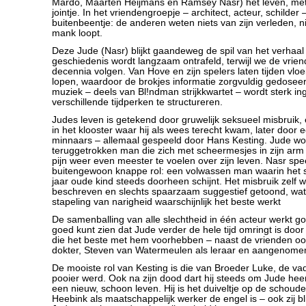
Mardo, Maarten Heijmans en Ramsey Nasr) het leven, me
jointje. In het vriendengroepje – architect, acteur, schilder
buitenbeentje: de anderen weten niets van zijn verleden, n
mank loopt.
Deze Jude (Nasr) blijkt gaandeweg de spil van het verhaal 
geschiedenis wordt langzaam ontrafeld, terwijl we de vrie
decennia volgen. Van Hove en zijn spelers laten tijden vlo
lopen, waardoor de brokjes informatie zorgvuldig gedosee
muziek – deels van Bl!ndman strijkkwartet – wordt sterk i
verschillende tijdperken te structureren.
Judes leven is getekend door gruwelijk seksueel misbruik, 
in het klooster waar hij als wees terecht kwam, later door e
minnaars – allemaal gespeeld door Hans Kesting. Jude wo
teruggetrokken man die zich met scheermesjes in zijn arm s
pijn weer even meester te voelen over zijn leven. Nasr spe
buitengewoon knappe rol: een volwassen man waarin het 
jaar oude kind steeds doorheen schijnt. Het misbruik zelf wo
beschreven en slechts spaarzaam suggestief getoond, wat
stapeling van narigheid waarschijnlijk het beste werkt
De samenballing van alle slechtheid in één acteur werkt g
goed kunt zien dat Jude verder de hele tijd omringt is door
die het beste met hem voorhebben – naast de vrienden oo
dokter, Steven van Watermeulen als leraar en aangenome
De mooiste rol van Kesting is die van Broeder Luke, de va
pooier werd. Ook na zijn dood dart hij steeds om Jude hee
een nieuw, schoon leven. Hij is het duiveltje op de schoude
Heebink als maatschappelijk werker de engel is – ook zij bl