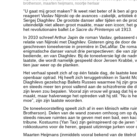
brotherson
,
maarten heijmans
,
noortje herlaar
“U gaat mij groot maken? Ik weet niet beter of ik ben al gr
reageert Vaslav Nijinski op de avances –zakelijk, artistiek 
Sergej Diaghilev. De grootste danser aller tijden en de pr
uiteindelijk niet alleen groot maakte, maar een icoon; het 
het revolutionaire ballet
Le Sacre du Printemps
uit 1913.
In 2010 schreef Arthur Japin de roman Vaslav, gebaseer
relatie van Nijinski met Diaghilev. Gisteren ging de door de
geschreven toneelversie in première in DeLaMar. De roman
enigmatische danser vanuit drie perspectieven: die van zijn
bediende, en van Diaghilev. Bij de toneelversie ligt de nad
laatste, die wordt namelijk gespeeld door Jeroen Krabbé, v
tien jaar weer op de planken.
Het verhaal speelt zich af op één fatale dag, de laatste keer
openbaar optrad. Hij heeft zich teruggetrokken in Sankt Mor
Diaghilevs gezelschap Ballets Russes waarmee hij zijn groo
en steeds meer ten prooi vallend aan de schizofrenie die de
zijn leven zou bepalen. Vooral zijn vrouw wil graag dat hij
maakt, maar halverwege het optreden valt hij stil. “Nu is he
moe”, zijn zijn laatste woorden.
De toneelvoorstelling speelt zich af in een klinisch witte ru
Brotherson). Delen van de wand zoeven omhoog om op dy
steeds nieuwe ruimtes aan te geven met een bad, een kach
tribune. Kostuums (Yan Tax) zijn geïnspireerd op de jaren ‘
rokkostuums voor de heren, gepast uitzinnige jurken voor
Maarten Heijmans (inmiddels vooral bekend van de titelrol