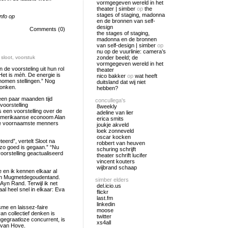
vormgegeven wereld in het
theater | simber
op
the
stages of staging, madonna
nfo op
en de bronnen van self-
design
Comments (0)
the stages of staging,
madonna en de bronnen
van self-design | simber
op
nu op de vuurlinie: camera’s
 sloot
,
voorstuk
zonder beeld; de
vormgegeven wereld in het
 de voorsteling uit hun rol
theater
Het is
mèh
. De energie is
nico bakker
op
wat heeft
enomen stellingen.” Nog
duitsland dat wij niet
vonken.
hebben?
 een paar maanden tijd
concullega's
oorstelling
8weekly
s een voorstelling over de
adeline van lier
e Amerikaanse econoom Alan
erica smits
de voornaamste menners
joukje akveld
loek zonneveld
oscar kocken
eerd”, vertelt Sloot na
robbert van heuven
t zo goed is gegaan.” “Nu
schuring schrijft
orstelling geactualiseerd
theater schrift lucifer
vincent kouters
wijbrand schaap
e en ik kennen elkaar al
 van Mugmetdegoudentand.
simber elders
Ayn Rand. Terwijl ik net
del.icio.us
al heel snel in elkaar: Eva
flickr
last.fm
linkedin
sme en laissez-faire
moose
an collectief denken is
twitter
ggegraatloze concurrent, is
xs4all
 van Hove.