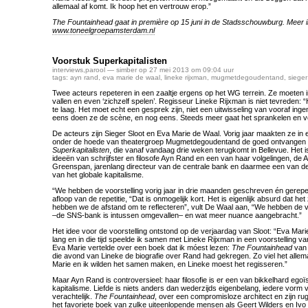
allemaal af komt. Ik hoop het en vertrouw erop.”
The Fountainhead gaat in première op 15 juni in de Stadsschouwburg. Meer i
www.toneelgroepamsterdam.nl
Voorstuk Superkapitalisten
interviews
,
parool
— simber op 27 mei 2013 om 09:04 uur
tags:
ayn rand
,
eva marie de waal
,
lineke rijxman
,
mugmetdegoudentand
,
sieger
Twee acteurs repeteren in een zaaltje ergens op het WG terrein. Ze moeten in
vallen en even ‘zichzelf spelen’. Regisseur Lineke Rijxman is niet tevreden: “
te laag. Het moet echt een gesprek zijn, niet een uitwisseling van vooraf ing
eens doen ze de scène, en nog eens. Steeds meer gaat het sprankelen en 
De acteurs zijn Sieger Sloot en Eva Marie de Waal. Vorig jaar maakten ze in
onder de hoede van theatergroep Mugmetdegoudentand de goed ontvangen v
Superkapitalisten
, die vanaf vandaag drie weken terugkomt in Bellevue. Het i
ideeën van schrijfster en filosofe Ayn Rand en een van haar volgelingen, d
Greenspan, jarenlang directeur van de centrale bank en daarmee een van 
van het globale kapitalisme.
“We hebben de voorstelling vorig jaar in drie maanden geschreven én gerepet
afloop van de repetitie, “Dat is onmogelijk kort. Het is eigenlijk absurd dat he
hebben we de afstand om te reflecteren”, vult De Waal aan, “We hebben de vo
–de SNS-bank is intussen omgevallen– en wat meer nuance aangebracht.”
Het idee voor de voorstelling ontstond op de verjaardag van Sloot: “Eva Mari
lang en in die tijd speelde ik samen met Lineke Rijxman in een voorstelling
Eva Marie vertelde over een boek dat ik móest lezen:
The Fountainhead
van 
die avond van Lineke de biografie over Rand had gekregen. Zo viel het allema
Marie en ik wilden het samen maken, en Lineke moest het regisseren.”
Maar Ayn Rand is controversieel: haar filosofie is er een van bikkelhard egoï
kapitalisme. Liefde is niets anders dan wederzijds eigenbelang, iedere vorm v
verachtelijk.
The Fountainhead
, over een compromisloze architect en zijn ru
het favoriete boek van zulke uiteenlopende mensen als Geert Wilders en Ivo