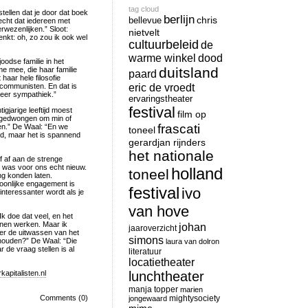
tag cloud
stellen dat je door dat boek
berlijn
chris
bellevue
vecht dat iedereen met
erwezenlijken.” Sloot:
nietvelt
enkt: oh, zo zou ik ook wel
cultuurbeleid
de
warme winkel
dood
oodse familie in het
duitsland
e mee, die haar familie
paard
 haar hele filosofie
eric de vroedt
e communisten. En dat is
weer sympathiek.”
ervaringstheater
festival
igjarige leeftijd moest
film op
is gedwongen om min of
frascati
en.” De Waal: “En we
toneel
eid, maar het is spannend
gerardjan rijnders
het nationale
f af aan de strenge
t was voor ons echt nieuw.
holland
toneel
ng konden laten.
oonlijke engagement is
festival
ivo
 interessanter wordt als je
van hove
Ik doe dat veel, en het
unnen werken. Maar ik
johan
jaaroverzicht
ver de uitwassen van het
simons
 houden?” De Waal: “Die
laura van dolron
de vraag stellen is al
literatuur
locatietheater
apitalisten.nl
lunchtheater
manja topper
marien
Comments (0)
mightysociety
jongewaard