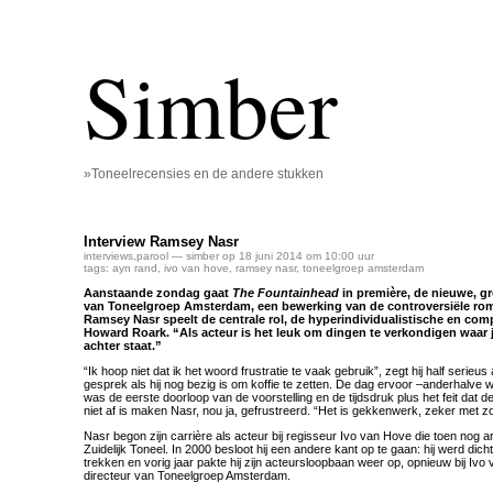
Simber
»Toneelrecensies en de andere stukken
Interview Ramsey Nasr
interviews
,
parool
— simber op 18 juni 2014 om 10:00 uur
tags:
ayn rand
,
ivo van hove
,
ramsey nasr
,
toneelgroep amsterdam
Aanstaande zondag gaat
The Fountainhead
in première, de nieuwe, gr
van Toneelgroep Amsterdam, een bewerking van de controversiële ro
Ramsey Nasr speelt de centrale rol, de hyperindividualistische en com
Howard Roark. “Als acteur is het leuk om dingen te verkondigen waar je
achter staat.”
“Ik hoop niet dat ik het woord frustratie te vaak gebruik”, zegt hij half serieu
gesprek als hij nog bezig is om koffie te zetten. De dag ervoor –anderhalve
was de eerste doorloop van de voorstelling en de tijdsdruk plus het feit dat de
niet af is maken Nasr, nou ja, gefrustreerd. “Het is gekkenwerk, zeker met z
Nasr begon zijn carrière als acteur bij regisseur Ivo van Hove die toen nog ar
Zuidelijk Toneel. In 2000 besloot hij een andere kant op te gaan: hij werd dicht
trekken en vorig jaar pakte hij zijn acteursloopbaan weer op, opnieuw bij Ivo
directeur van Toneelgroep Amsterdam.