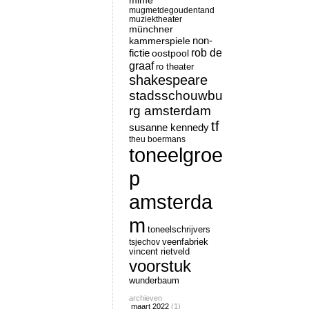
mime
mugmetdegoudentand
muziektheater
münchner
non-
kammerspiele
rob de
fictie
oostpool
graaf
ro theater
shakespeare
stadsschouwbu
rg amsterdam
tf
susanne kennedy
theu boermans
toneelgroe
p
amsterda
m
toneelschrijvers
tsjechov
veenfabriek
vincent rietveld
voorstuk
wunderbaum
archieven
maart 2022
(1)