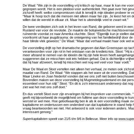
De Waal: “We zijn in de voorstelling vrij kritisch op haar, maar ik kan me voor
gegrepen wordt. Het is een pleidooi voor authenticiteit. Het gaat over het ge
zichzelf heeft: welke compromissen sluit ik terwijl ik mijn idealen probeer te v
“Maar ik hoop toch dat die mensen niet alleen maar fan zijn. Je leest het en d
willen dat de wereld in elkaar zit. Maar het is uiteindelijk veel te zwart-wit.”
De twee verdiepten zich ook in het leven van Rand, die geboren werd in een j
Rusland van voor de revolutie. Ze maakte de bolsjewistische machtsovernam
ruïneerde voordat ze naar Amerika vluchtte. Sloot: “Eigenlijk kun je stellen dat
voortkomt uit haar jeugdtrauma: de onteigening van het familiebedrijf door d
haar blinde vlek geweest.” De Waal: “Maar dat verhaal maakt haar ook wel 
De voorstelling drijft op het dramatische gegeven dat Alan Greenspan op tacht
verantwoorden voor zijn rol in het ontstaan van de kredietcrisis. Sloot: “Hij 
meer afstand te nemen van de ideeën die hij zijn hele leven heeft aangehang
suggereren dat ze misschien ooit iets hebben gehad. Dat is dichterlijke vrijh
dat hij haar afzweert, terwijl hij misschien wel nog wel veel voor haar voelt.”
Maar De Waal en Sloot vertellen niet alleen het verhaal, ze meten ook zichzel
maatlat van Rand. De Waal: “We stappen als het ware uit de voorstelling. Da
Maar Lineke en Joan Nederlof vonden dat we ons zelf niet buiten beschouwi
Bovendien maken we deze voorstelling bij Mugmetdegoudentand en dat pers
essentieel voor hun stijl.” Sloot: “En dit is zo’n interessant onderwerp dat nog
ziet wat het met ons zelf doet.”
En dus vertelt Sloot over zijn ervaringen bij het inspreken van commercials. “
geeft mij bijvoorbeeld de mogelijkheid om fulltime aan deze voorstelling te k
worstel er wel mee. Hoe geloofwaardig ben ik als ik een voorstelling maak o
kapitalisme en ondertussen een onderdeel van dat kapitalisme in stand help
vraag beantwoorden we niet. Het antwoord is ook voor iedereen anders. Maar 
interessant genoeg.”
Superkapitalisten
speelt van 21/5 t/m 9/6 in Bellevue. Meer info op
www.superk