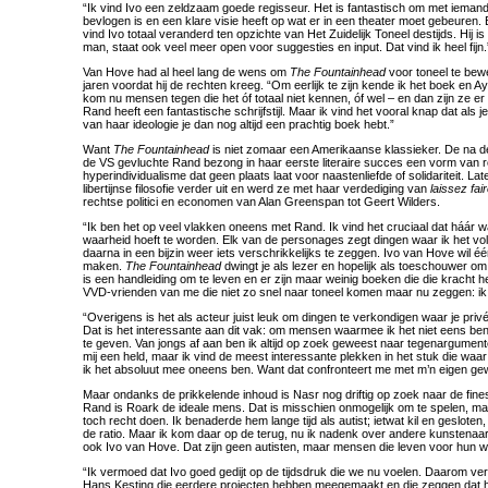
“Ik vind Ivo een zeldzaam goede regisseur. Het is fantastisch om met iemand
bevlogen is en een klare visie heeft op wat er in een theater moet gebeuren. 
vind Ivo totaal veranderd ten opzichte van Het Zuidelijk Toneel destijds. Hij i
man, staat ook veel meer open voor suggesties en input. Dat vind ik heel fijn.
Van Hove had al heel lang de wens om
The Fountainhead
voor toneel te bew
jaren voordat hij de rechten kreeg. “Om eerlijk te zijn kende ik het boek en A
kom nu mensen tegen die het óf totaal niet kennen, óf wel – en dan zijn ze er 
Rand heeft een fantastische schrijfstijl. Maar ik vind het vooral knap dat als j
van haar ideologie je dan nog altijd een prachtig boek hebt.”
Want
The Fountainhead
is niet zomaar een Amerikaanse klassieker. De na d
de VS gevluchte Rand bezong in haar eerste literaire succes een vorm van 
hyperindividualisme dat geen plaats laat voor naastenliefde of solidariteit. La
libertijnse filosofie verder uit en werd ze met haar verdediging van
laissez fai
rechtse politici en economen van Alan Greenspan tot Geert Wilders.
“Ik ben het op veel vlakken oneens met Rand. Ik vind het cruciaal dat háár w
waarheid hoeft te worden. Elk van de personages zegt dingen waar ik het v
daarna in een bijzin weer iets verschrikkelijks te zeggen. Ivo van Hove wil é
maken.
The Fountainhead
dwingt je als lezer en hopelijk als toeschouwer om
is een handleiding om te leven en er zijn maar weinig boeken die die kracht 
VVD-vrienden van me die niet zo snel naar toneel komen maar nu zeggen: ik
“Overigens is het als acteur juist leuk om dingen te verkondigen waar je privé
Dat is het interessante aan dit vak: om mensen waarmee ik het niet eens ben
te geven. Van jongs af aan ben ik altijd op zoek geweest naar tegenargumen
mij een held, maar ik vind de meest interessante plekken in het stuk die waar
ik het absoluut mee oneens ben. Want dat confronteert me met m’n eigen ge
Maar ondanks de prikkelende inhoud is Nasr nog driftig op zoek naar de fines
Rand is Roark de ideale mens. Dat is misschien onmogelijk om te spelen, maa
toch recht doen. Ik benaderde hem lange tijd als autist; ietwat kil en gesloten
de ratio. Maar ik kom daar op de terug, nu ik nadenk over andere kunstena
ook Ivo van Hove. Dat zijn geen autisten, maar mensen die leven voor hun w
“Ik vermoed dat Ivo goed gedijt op de tijdsdruk die we nu voelen. Daarom ver
Hans Kesting die eerdere projecten hebben meegemaakt en die zeggen dat he