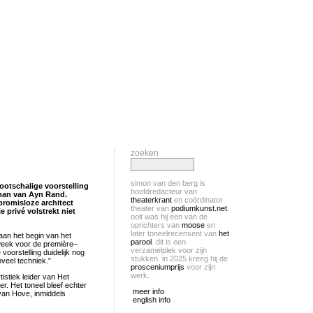
zoeken
simon van den berg is
ootschalige voorstelling
hoofdredacteur van
man van Ayn Rand.
theaterkrant
en coördinator
promisloze architect
theater van
podiumkunst.net
.
 privé volstrekt niet
ooit was hij een van de
oprichters van
moose
en
later toneelrecensent van
het
s aan het begin van het
parool
. dit is een
 week voor de première–
verzamelplek voor zijn
 voorstelling duidelijk nog
stukken. in 2025 kreeg hij de
oveel techniek.”
prosceniumprijs
voor zijn
werk.
tistiek leider van Het
er. Het toneel bleef echter
meer info
 van Hove, inmiddels
english info