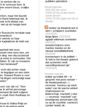
publieke optredens
 te werken die zo
En ik vertrouw hem. Ik
theateragenda
s een enorm losse, vrolijke
4/09
20u the actor
”
10/09
20:30u brabo leone,
sarah janneh
erken, maar het duurde
13/09
19:30u gala van het nl
yn Rand helemaal niet. Ik
theater
ook echt idolaat van.
e niet op de hoogte bent
simber op theaterkrant.nl
wim t. schippers overleden
e Russische revolutie naar
16/6/2026
romantisch
lange lijnen
15/6/2026
ter werkte ze haar
agaath witteman overleden
re
kapitalisme de held van
6/6/2026
toneelschrijvers eren
martine manten en de
aarheid niet onze
nieuwe toneelbibliotheek
olstrekt mee eens ben, om
5/6/2026
én ding: een discussiestuk
kunstenaars in de politiek –
 je ertoe te verhouden. Het
‘ik heb in het theater geleerd
hebben. Er zijn nu trouwens
dat systemen nooit
 ben benieuwd!”
vanzelfsprekend zijn’
13/3/2026
 echt niet achter staat.
 te begrijpen en een stem
recente reacties
ten. Howard Roark is voor
kritiek op kritiek #4 – in
 hij dingen verkondigt waar
gesprek met joost ramaer –
weten.”
de theaterpodcast
op
recensie: ‘moskou op sterk
ses van zijn rol. “Voor
water’ van de warme winkel
r ik wil het personage
shakespeare en
, iemand die leeft volgens
leiderschap: macbeth | sioo
ars zoals Rem Koolhaas en
op
recensie: ‘macbeth’ van
erk.”
toneelgroep amsterdam (hf)
nu op de vuurlinie: camera’s
trouw ik Halina Reijn en
zonder beeld; de
t in de laatste week