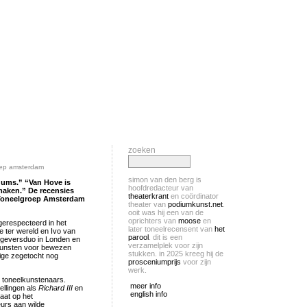
zoeken
oep amsterdam
simon van den berg is
uums.” “Van Hove is
hoofdredacteur van
rmaken.” De recensies
theaterkrant
en coördinator
j Toneelgroep Amsterdam
theater van
podiumkunst.net
.
ooit was hij een van de
oprichters van
moose
en
erespecteerd in het
later toneelrecensent van
het
 ter wereld en Ivo van
parool
. dit is een
mgeversduo in Londen en
verzamelplek voor zijn
kunsten voor bewezen
stukken. in 2025 kreeg hij de
tige zegetocht nog
prosceniumprijs
voor zijn
werk.
p toneelkunstenaars.
meer info
tellingen als
Richard III
en
english info
aat op het
eurs aan wilde