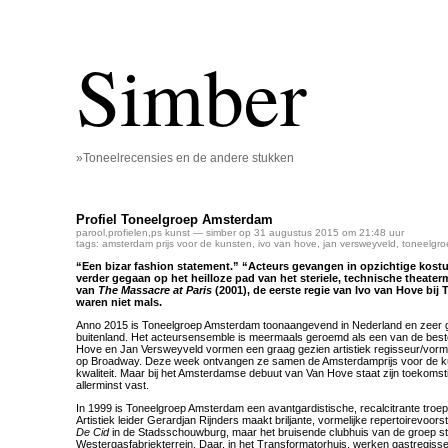
Simber
»Toneelrecensies en de andere stukken
Profiel Toneelgroep Amsterdam
parool
,
profielen
,
ps kunst
— simber op 31 augustus 2015 om 21:48 uur
tags:
amsterdam prijs voor de kunsten
,
ivo van hove
,
jan versweyveld
,
toneelgr
“Een bizar fashion statement.” “Acteurs gevangen in opzichtige kost
verder gegaan op het heilloze pad van het steriele, technische theate
van
The Massacre at Paris
(2001), de eerste regie van Ivo van Hove bi
waren niet mals.
Anno 2015 is Toneelgroep Amsterdam toonaangevend in Nederland en zeer g
buitenland. Het acteursensemble is meermaals geroemd als een van de beste
Hove en Jan Versweyveld vormen een graag gezien artistiek regisseur/vor
op Broadway. Deze week ontvangen ze samen de Amsterdamprijs voor de 
kwaliteit. Maar bij het Amsterdamse debuut van Van Hove staat zijn toekoms
allerminst vast.
In 1999 is Toneelgroep Amsterdam een avantgardistische, recalcitrante troe
Artistiek leider Gerardjan Rijnders maakt briljante, vormelijke repertoirevoors
De Cid
in de Stadsschouwburg, maar het bruisende clubhuis van de groep st
Westergasfabriekterrein. Daar, in het Transformatorhuis, werken gastregiss