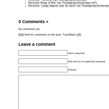
Recensie ‘Kings of War’ van Toneelgroep Amsterdam (HF)
Recensie: ‘Lange dagreis naar de nacht’ van Toneelgroep Amsterda
0 Comments
»
No comments yet.
RSS
feed for comments on this post.
TrackBack
URI
Leave a comment
Name (required)
Mail (will not be published) (required)
Website