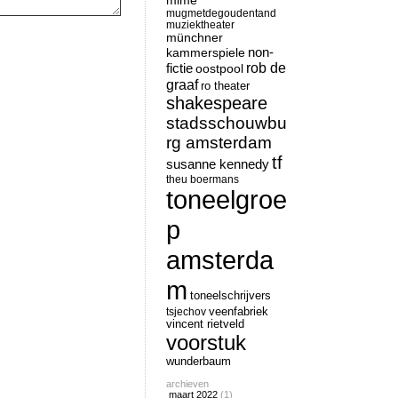
mime
mugmetdegoudentand
muziektheater
münchner
non-
kammerspiele
rob de
fictie
oostpool
graaf
ro theater
shakespeare
stadsschouwbu
rg amsterdam
tf
susanne kennedy
theu boermans
toneelgroe
p
amsterda
m
toneelschrijvers
tsjechov
veenfabriek
vincent rietveld
voorstuk
wunderbaum
archieven
maart 2022
(1)