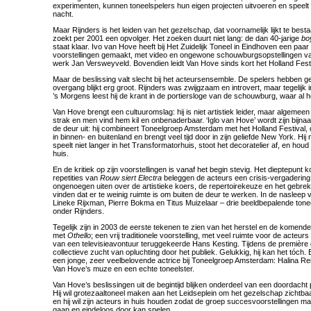
experimenten, kunnen toneelspelers hun eigen projecten uitvoeren en speelt 
nacht.
Maar Rijnders is het leiden van het gezelschap, dat voornamelijk lijkt te bes
zoekt per 2001 een opvolger. Het zoeken duurt niet lang: de dan 40-jarige
bo
staat klaar. Ivo van Hove heeft bij Het Zuidelijk Toneel in Eindhoven een paa
voorstellingen gemaakt, met video en ongewone schouwburgsopstellingen van 
werk Jan Versweyveld. Bovendien leidt Van Hove sinds kort het Holland Festi
Maar de beslissing valt slecht bij het acteursensemble. De spelers hebben g
overgang blijkt erg groot. Rijnders was zwijgzaam en introvert, maar tegelijk 
’s Morgens leest hij de krant in de portiersloge van de schouwburg, waar al h
Van Hove brengt een cultuuromslag: hij is niet artistiek leider, maar algemeen 
strak en men vind hem kil en onbenaderbaar. ‘Iglo van Hove’ wordt zijn bijna
de deur uit: hij combineert Toneelgroep Amsterdam met het Holland Festival,
in binnen- en buitenland en brengt veel tijd door in zijn geliefde New York. Hi
speelt niet langer in het Transformatorhuis, stoot het decoratelier af, en houd z
huis.
En de kritiek op zijn voorstellingen is vanaf het begin stevig. Het dieptepunt 
repetities van
Rouw siert Electra
beleggen de acteurs een crisis-vergadering
ongenoegen uiten over de artistieke koers, de repertoirekeuze en het gebrek aa
vinden dat er te weinig ruimte is om buiten de deur te werken. In de nasleep v
Lineke Rijxman, Pierre Bokma en Titus Muizelaar – drie beeldbepalende tone
onder Rijnders.
Tegelijk zijn in 2003 de eerste tekenen te zien van het herstel en de komende 
met
Othello
; een vrij traditionele voorstelling, met veel ruimte voor de acteur
van een televisieavontuur teruggekeerde Hans Kesting. Tijdens de première 
collectieve zucht van opluchting door het publiek. Gelukkig, hij kan het tóch. 
een jonge, zeer veelbelovende actrice bij Toneelgroep Amsterdam: Halina Reijn,
Van Hove’s muze en een echte toneelster.
Van Hove’s beslissingen uit de begintijd blijken onderdeel van een doordacht
Hij wil grotezaaltoneel maken aan het Leidseplein om het gezelschap zichtba
en hij wil zijn acteurs in huis houden zodat de groep succesvoorstellingen mak
gaan en eindeloos door kan spelen.