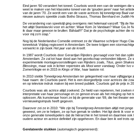
Eind jaren ’60 verandert het toneel. Courbois wordt een van de weinigen die 
weet te maken van het klassieke toneel van de ‘gouden jaren’ naar het artis
van de jaren ’70. Ze wordt een van de vaste actrices bij toneelgroep Baal va
nieuwe auteurs speelde zoals Botho Strauss, Thomas Bernhard en Judith H
De verandering van speelstijl ging overigens niet helemaal vanzelf: “Bij de
het altijd Stanislavski voor en achter: Waar Kom Je Vandaan? Waar Ga Je 
ik daar maar gewoon te brullen: Báháal!!!” Dat je de psychologie achter die ro
voor mij zo’n stap.”
Nog bij de Nederlandse Comedie ontmoet ze de Vlaamse schrijver Hugo Claus,
toneelstuk Vrijdag regisseert in Amsterdam. De twee krijgen een stormachtige 
verwerkt in zijn boek
Het jaar van de kreeft
.
In 1987 wordt Courbois door Gerardjan Rijnders gevraagd voor het dan spli
Amsterdam. Ze zal tot haar dood aan het gezelschap verbonden blijven. Ze s
experimentele montagevoorstellingen van Rijnders zoals,
Titus, geen Shake
Blessings
, maar ook in lichter repertoire als
Mooi weer vandaag
. Onder Ivo 
Zomertrilogie en in 2015 in
Kings of War
, haar laatste rol.
In 2010 stelde Toneelgroep Amsterdam ter gelegenheid van haar vijftigjarige j
haar naam: de Courbois-parel. Het is een doorgeefprijs voor actrices die zowel 
en op televisie indruk maken bij een breed publiek. Courbois gaf de prijs in 2
Courbois was als actrice altijd zoekend. Ze hield van repeteren, het zoeken n
interpretatie van haar personage en ze genoot ervan als het misging op het 
oplossen. Als kunstenaar hoort ze bij de generatie van ’69, die het theater e
vernieuwingsimpuls heeft gegeven.
Daarover zei ze in 2010: “We zijn bij Toneelgroep Amsterdam altijd met jong
geweest, om ze te helpen, ze op hun gemak te stellen. Het ligt denk ik voor e
onze generatie toneelspelers dat de hiërarchie in het toneel en daarmee ook
oudere acteur en actrice definitief zijn opgeheven. En daar ben ik wel trots op
Gerelateerde stukken
(automagisch gegenereerd):