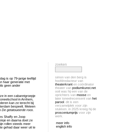
zoeken
simon van den berg is
g is op 79-jarige leeftijd
hoofdredacteur van
an haar generatie met
theaterkrant
en coördinator
 Als geen ander
theater van
podiumkunst.net
.
ooit was hij een van de
oprichters van
moose
en
ze in een cabaretgroepje
later toneelrecensent van
het
toneelschool in Arnhem,
parool
. dit is een
eren kan ze terecht bij
verzamelplek voor zijn
terdam bespeelt. Meteen
stukken. in 2025 kreeg hij de
in
De getatoueerde roos
.
prosceniumprijs
voor zijn
werk.
es Shaffy en Joop
eisje en daarna doet ze
meer info
ijn rollen steeds meer
english info
ite gehad daar weer uit te