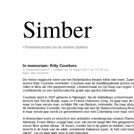
Simber
»Toneelrecensies en de andere stukken
In memoriam: Kitty Courbois
in memoriam
,
parool
— simber op 18 maart 2017 om 15:30 uur
tags:
kitty courbois
De meest magische stem van het Nederlandse theater klinkt niet meer. Zaterda
actrice Kitty Courbois overleden. Courbois was de beeldbepalende actrice v
rollen in films als
Het gangstermeisje
,
Leedvermaak
en
Op hoop van zegen
.
combineerde ze een aristocratische gratie aan aardse intensiteit.
Courbois werd in 1937 geboren in Nijmegen. Na de middelbare school kwam 
terecht met Ted de Braak, waar ze Franse chansons zong. Ze gaat naar de 
waar ze haar eerste man, schilder Rik van Bentum, ontmoette. Na haar afstud
de Nederlandse Comedie, het gezelschap dat dan de Stadsschouwburg Ams
in haar eerste jaar wordt ze genomineerd voor een Colombina voor haar rol 
In Amsterdam komt ze terecht in een artistieke vriendengroep rondom Rams
Admiraal. Frans Weisz vraagt haar voor zijn eerste lange film Het gangsterm
zeven films achter elkaar. “Ik kwam, zonder het in de gaten te hebben, met m
terecht in de hoek van de wilde, emotionele Italiaanse types. Ik heb veel moe
raken”, zei ze daar later over in een interview.