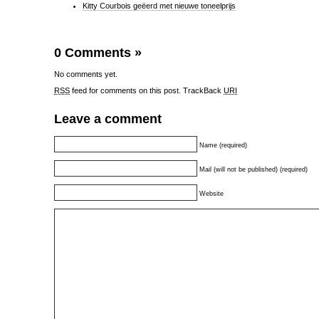
Kitty Courbois geëerd met nieuwe toneelprijs
0 Comments
»
No comments yet.
RSS
feed for comments on this post.
TrackBack
URI
Leave a comment
Name (required)
Mail (will not be published) (required)
Website