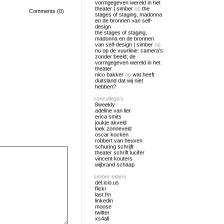
vormgegeven wereld in het
theater | simber
op
the
Comments (0)
stages of staging, madonna
en de bronnen van self-
design
the stages of staging,
madonna en de bronnen
van self-design | simber
op
nu op de vuurlinie: camera’s
zonder beeld; de
vormgegeven wereld in het
theater
nico bakker
op
wat heeft
duitsland dat wij niet
hebben?
concullega's
8weekly
adeline van lier
erica smits
joukje akveld
loek zonneveld
oscar kocken
robbert van heuven
schuring schrijft
theater schrift lucifer
vincent kouters
wijbrand schaap
simber elders
del.icio.us
flickr
last.fm
linkedin
moose
twitter
xs4all