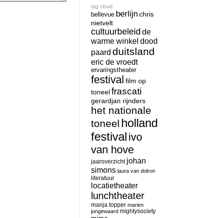
tag cloud
berlijn
chris
bellevue
nietvelt
cultuurbeleid
de
warme winkel
dood
duitsland
paard
eric de vroedt
ervaringstheater
festival
film op
frascati
toneel
gerardjan rijnders
het nationale
holland
toneel
festival
ivo
van hove
johan
jaaroverzicht
simons
laura van dolron
literatuur
locatietheater
lunchtheater
manja topper
marien
mightysociety
jongewaard