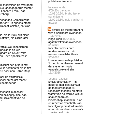
publieke optredens
vrij moeiteloos de overgang
theateragenda
tieke, geëngageerde theater
4/09
20u the actor
n Leonard Frank, dat
10/09
20:30u brabo leone,
erzberg.
sarah janneh
13/09
19:30u gala van het nl
 Nederlandse Comedie was
theater
Naartoe? En opeens stond
l moest loslaten, dat was
simber op theaterkrant.nl
wim t. schippers overleden
 die in 1969 zijn eigen
16/6/2026
affaire, die Claus later
lange lijnen
15/6/2026
agaath witteman overleden
6/6/2026
nternieuwe Toneelgroep
toneelschrijvers eren
peelde in de wild
martine manten en de
speare
en
Count Your
nieuwe toneelbibliotheek
van Hove speelde ze in
5/6/2026
kunstenaars in de politiek –
‘ik heb in het theater geleerd
ubileum een prijs in met
dat systemen nooit
in het theater als in film
vanzelfsprekend zijn’
013 door aan Halina Reijn.
13/3/2026
aar de existentiële
recente reacties
toneel en ze dat moest
kritiek op kritiek #4 – in
en beslissende
gesprek met joost ramaer –
de theaterpodcast
op
recensie: ‘moskou op sterk
e mensen in de weer
water’ van de warme winkel
en belangrijk deel aan
shakespeare en
 het isolement van de
leiderschap: macbeth | sioo
.”
op
recensie: ‘macbeth’ van
toneelgroep amsterdam (hf)
nu op de vuurlinie: camera’s
zonder beeld; de