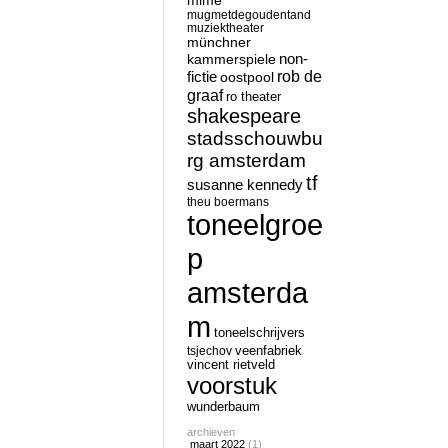
mime
mugmetdegoudentand
muziektheater
münchner
non-
kammerspiele
rob de
fictie
oostpool
graaf
ro theater
shakespeare
stadsschouwbu
rg amsterdam
tf
susanne kennedy
theu boermans
toneelgroe
p
amsterda
m
toneelschrijvers
tsjechov
veenfabriek
vincent rietveld
voorstuk
wunderbaum
archieven
maart 2022
(1)