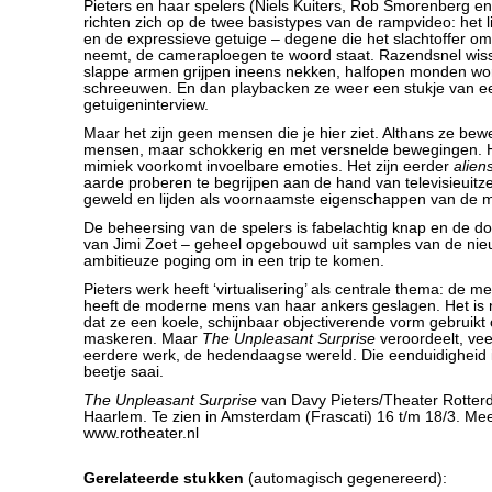
Pieters en haar spelers (Niels Kuiters, Rob Smorenberg en
richten zich op de twee basistypes van de rampvideo: het l
en de expressieve getuige – degene die het slachtoffer om
neemt, de cameraploegen te woord staat. Razendsnel wiss
slappe armen grijpen ineens nekken, halfopen monden wo
schreeuwen. En dan playbacken ze weer een stukje van e
getuigeninterview.
Maar het zijn geen mensen die je hier ziet. Althans ze bew
mensen, maar schokkerig en met versnelde bewegingen. 
mimiek voorkomt invoelbare emoties. Het zijn eerder
alien
aarde proberen te begrijpen aan de hand van televisieuitze
geweld en lijden als voornaamste eigenschappen van de 
De beheersing van de spelers is fabelachtig knap en de 
van Jimi Zoet – geheel opgebouwd uit samples van de nieu
ambitieuze poging om in een trip te komen.
Pieters werk heeft ‘virtualisering’ als centrale thema: de m
heeft de moderne mens van haar ankers geslagen. Het is n
dat ze een koele, schijnbaar objectiverende vorm gebruikt
maskeren. Maar
The Unpleasant Surprise
veroordeelt, ve
eerdere werk, de hedendaagse wereld. Die eenduidigheid is
beetje saai.
The Unpleasant Surprise
van Davy Pieters/Theater Rotter
Haarlem. Te zien in Amsterdam (Frascati) 16 t/m 18/3. Mee
www.rotheater.nl
Gerelateerde stukken
(automagisch gegenereerd):