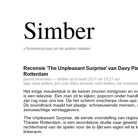
Simber
»Toneelrecensies en de andere stukken
Recensie ‘The Unpleasant Surprise’ van Davy Pie
Rotterdam
parool
,
recensies
— simber op 9 maart 2017 om 15:27 uur
tags:
davy pieters
,
jimi zoet
,
klára alexová
,
niels kuiters
,
rob smorenb
Het enige meubelstuk in de kamer (muren mintgroen en me
is een televisie. Een man zit te kijken, popcorn onder handb
zijn rug naar ons toe. Op het scherm onscherpe close-ups
De soundtrack maakt het plaatje: schreeuwende mensen, s
zenuwachtige verslaggevers.
The Unpleasant Surprise
, de eerste voorstelling van regiss
Theater Rotterdam, is een woordeloze studie naar geweld 
rechterhand van de speler voor de tv lijkt een eigen wil te 
linkerarm.