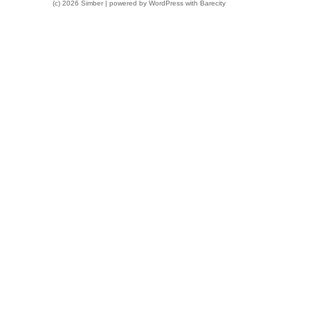
(c) 2026 Simber | powered by
WordPress
with
Barecity