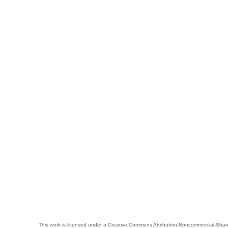
This work is licensed under a
Creative Commons Attribution-Noncommercial-Share