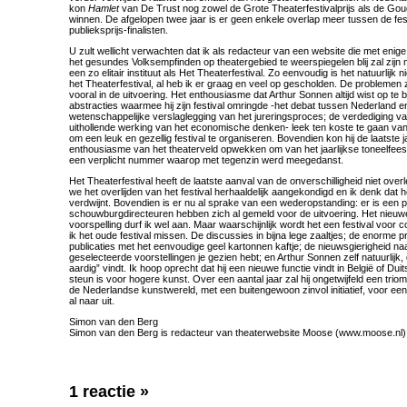
kon
Hamlet
van De Trust nog zowel de Grote Theaterfestivalprijs als de Gou
winnen. De afgelopen twee jaar is er geen enkele overlap meer tussen de fest
publieksprijs-finalisten.
U zult wellicht verwachten dat ik als redacteur van een website die met enige
het gesundes Volksempfinden op theatergebied te weerspiegelen blij zal zijn
een zo elitair instituut als Het Theaterfestival. Zo eenvoudig is het natuurlijk 
het Theaterfestival, al heb ik er graag en veel op gescholden. De problemen
vooral in de uitvoering. Het enthousiasme dat Arthur Sonnen altijd wist op te
abstracties waarmee hij zijn festival omringde -het debat tussen Nederland 
wetenschappelijke verslaglegging van het jureringsproces; de verdediging v
uithollende werking van het economische denken- leek ten koste te gaan va
om een leuk en gezellig festival te organiseren. Bovendien kon hij de laatste 
enthousiasme van het theaterveld opwekken om van het jaarlijkse toneelfee
een verplicht nummer waarop met tegenzin werd meegedanst.
Het Theaterfestival heeft de laatste aanval van de onverschilligheid niet ove
we het overlijden van het festival herhaaldelijk aangekondigd en ik denk dat he
verdwijnt. Bovendien is er nu al sprake van een wederopstanding: er is een p
schouwburgdirecteuren hebben zich al gemeld voor de uitvoering. Het nieuwe 
voorspelling durf ik wel aan. Maar waarschijnlijk wordt het een festival voo
ik het oude festival missen. De discussies in bijna lege zaaltjes; de enorme 
publicaties met het eenvoudige geel kartonnen kaftje; de nieuwsgierigheid n
geselecteerde voorstellingen je gezien hebt; en Arthur Sonnen zelf natuurlijk, 
aardig” vindt. Ik hoop oprecht dat hij een nieuwe functie vindt in België of Du
steun is voor hogere kunst. Over een aantal jaar zal hij ongetwijfeld een triom
de Nederlandse kunstwereld, met een buitengewoon zinvol initiatief, voor een el
al naar uit.
Simon van den Berg
Simon van den Berg is redacteur van theaterwebsite Moose (www.moose.nl)
1 reactie
»