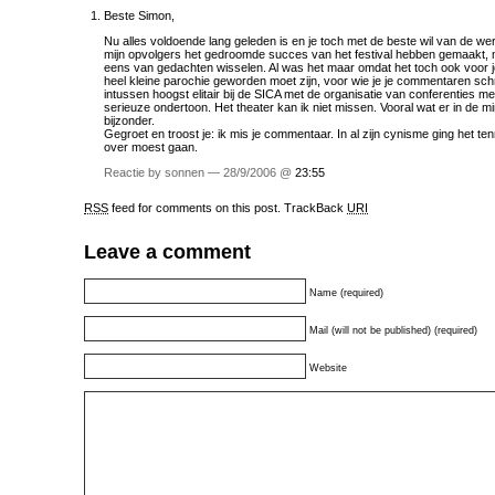
Beste Simon,
Nu alles voldoende lang geleden is en je toch met de beste wil van de wer
mijn opvolgers het gedroomde succes van het festival hebben gemaakt,
eens van gedachten wisselen. Al was het maar omdat het toch ook voor
heel kleine parochie geworden moet zijn, voor wie je je commentaren schr
intussen hoogst elitair bij de SICA met de organisatie van conferenties 
serieuze ondertoon. Het theater kan ik niet missen. Vooral wat er in de m
bijzonder.
Gegroet en troost je: ik mis je commentaar. In al zijn cynisme ging het t
over moest gaan.
Reactie by sonnen — 28/9/2006 @
23:55
RSS
feed for comments on this post.
TrackBack
URI
Leave a comment
Name (required)
Mail (will not be published) (required)
Website