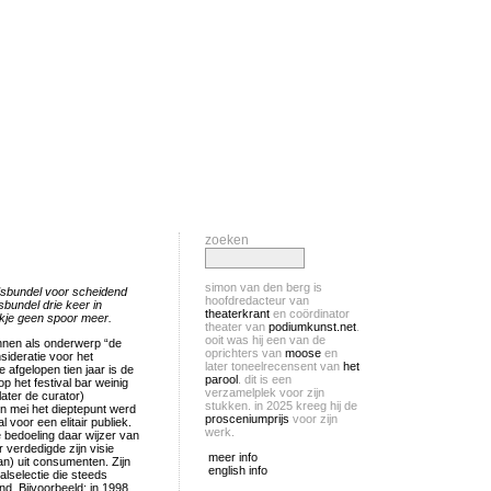
zoeken
simon van den berg is
dsbundel voor scheidend
hoofdredacteur van
sbundel drie keer in
theaterkrant
en coördinator
kje geen spoor meer.
theater van
podiumkunst.net
.
ooit was hij een van de
onnen als onderwerp “de
oprichters van
moose
en
sideratie voor het
later toneelrecensent van
het
 afgelopen tien jaar is de
parool
. dit is een
op het festival bar weinig
verzamelplek voor zijn
later de curator)
stukken. in 2025 kreeg hij de
n mei het dieptepunt werd
prosceniumprijs
voor zijn
 voor een elitair publiek.
werk.
e bedoeling daar wijzer van
 verdedigde zijn visie
meer info
an) uit consumenten. Zijn
english info
valselectie die steeds
d. Bijvoorbeeld: in 1998