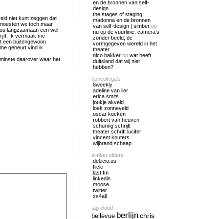
en de bronnen van self-
design
the stages of staging,
eld niet kunt zeggen dat
madonna en de bronnen
 moesten we toch maar
van self-design | simber
op
 jou langzaamaan een wel
nu op de vuurlinie: camera’s
ijft. Ik vermaak me
zonder beeld; de
met een buitengewoon
vormgegeven wereld in het
ime gebeurt vind ik
theater
nico bakker
op
wat heeft
enminste daarover waar het
duitsland dat wij niet
hebben?
concullega's
8weekly
adeline van lier
erica smits
joukje akveld
loek zonneveld
oscar kocken
robbert van heuven
schuring schrijft
theater schrift lucifer
vincent kouters
wijbrand schaap
simber elders
del.icio.us
flickr
last.fm
linkedin
moose
twitter
xs4all
tag cloud
berlijn
chris
bellevue