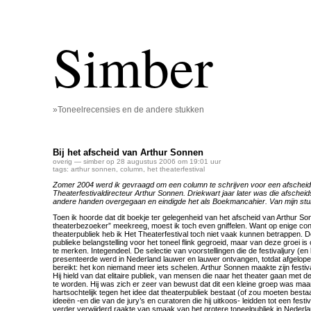
Simber
»Toneelrecensies en de andere stukken
Bij het afscheid van Arthur Sonnen
overig
— simber op 28 augustus 2006 om 19:01 uur
tags:
arthur sonnen
,
column
,
het theaterfestival
Zomer 2004 werd ik gevraagd om een column te schrijven voor een afschei
Theaterfestivaldirecteur Arthur Sonnen. Driekwart jaar later was die afscheid
andere handen overgegaan en eindigde het als Boekmancahier. Van mijn stu
Toen ik hoorde dat dit boekje ter gelegenheid van het afscheid van Arthur S
theaterbezoeker” meekreeg, moest ik toch even gniffelen. Want op enige con
theaterpubliek heb ik Het Theaterfestival toch niet vaak kunnen betrappen. De
publieke belangstelling voor het toneel flink gegroeid, maar van deze groei is 
te merken. Integendeel. De selectie van voorstellingen die de festivaljury (en 
presenteerde werd in Nederland lauwer en lauwer ontvangen, totdat afgelope
bereikt: het kon niemand meer iets schelen. Arthur Sonnen maakte zijn festival
Hij hield van dat elitaire publiek, van mensen die naar het theater gaan met d
te worden. Hij was zich er zeer van bewust dat dit een kleine groep was maar
hartsochtelijk tegen het idee dat theaterpubliek bestaat (of zou moeten besta
ideeën -en die van de jury’s en curatoren die hij uitkoos- leidden tot een festi
verder verwijderd raakte van smaak van het grotere toneelpubliek in Nederlan