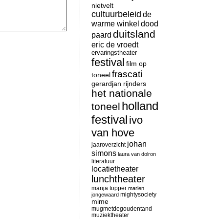
nietvelt
cultuurbeleid
de
warme winkel
dood
duitsland
paard
eric de vroedt
ervaringstheater
festival
film op
frascati
toneel
gerardjan rijnders
het nationale
holland
toneel
festival
ivo
van hove
johan
jaaroverzicht
simons
laura van dolron
literatuur
locatietheater
lunchtheater
manja topper
marien
mightysociety
jongewaard
mime
mugmetdegoudentand
muziektheater