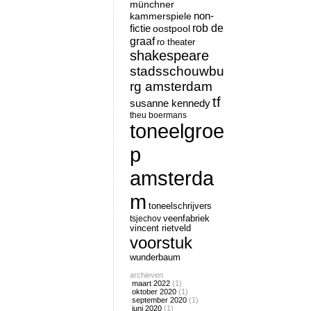
münchner
non-
kammerspiele
rob de
fictie
oostpool
graaf
ro theater
shakespeare
stadsschouwbu
rg amsterdam
tf
susanne kennedy
theu boermans
toneelgroe
p
amsterda
m
toneelschrijvers
tsjechov
veenfabriek
vincent rietveld
voorstuk
wunderbaum
archieven
maart 2022
(1)
oktober 2020
(1)
september 2020
(1)
juni 2020
(1)