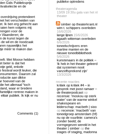
publieke optredens
den Gids Publieksprijs
ivalselectie en de
theateragenda
13/09
19:30u gala van het nl
theater
 overdrijving pretendeert
 met het verscheiden van
niet. Ik ben erg gehecht aan
simber op theaterkrant.nl
 zaten hem volgens mij
wim t. schippers overleden
 brengen voor de
16/6/2026
en Vlaanderen; de
lange lijnen
15/6/2026
an de kunst tegen de
agaath witteman overleden
n de wil en de noodzaak
6/6/2026
jaren nauwelijks het
toneelschrijvers eren
stje méér te maken dan
martine manten en de
nieuwe toneelbibliotheek
5/6/2026
rleeft. Met Moose hebben
kunstenaars in de politiek –
t beter is dat het
‘ik heb in het theater geleerd
otje geld, enkele
dat systemen nooit
festival wordt leuker, die
vanzelfsprekend zijn’
r consumenten. Daarom zal
13/3/2026
productie aan dikke
aar hoeveel van de
recente reacties
die het allemaal “toch
kritiek op kritiek #4 – in
itsland, waar er bredere
gesprek met joost ramaer –
fantelijke rentree maken in
de theaterpodcast
op
itair publiek. Ik kijk er nu
recensie: ‘moskou op sterk
water’ van de warme winkel
shakespeare en
leiderschap: macbeth | sioo
op
recensie: ‘macbeth’ van
Comments (1)
toneelgroep amsterdam (hf)
nu op de vuurlinie: camera’s
zonder beeld; de
vormgegeven wereld in het
theater | simber
op
the
stages of staging, madonna