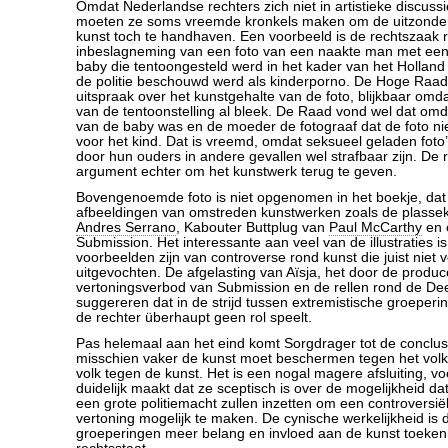
Omdat Nederlandse rechters zich niet in artistieke discuss
moeten ze soms vreemde kronkels maken om de uitzonder
kunst toch te handhaven. Een voorbeeld is de rechtszaak 
inbeslagneming van een foto van een naakte man met een
baby die tentoongesteld werd in het kader van het Holland
de politie beschouwd werd als kinderporno. De Hoge Raa
uitspraak over het kunstgehalte van de foto, blijkbaar omda
van de tentoonstelling al bleek. De Raad vond wel dat om
van de baby was en de moeder de fotograaf dat de foto nie
voor het kind. Dat is vreemd, omdat seksueel geladen fot
door hun ouders in andere gevallen wel strafbaar zijn. De r
argument echter om het kunstwerk terug te geven.
Bovengenoemde foto is niet opgenomen in het boekje, dat i
afbeeldingen van omstreden kunstwerken zoals de plassek
Andres Serrano
, Kabouter Buttplug van
Paul McCarthy
en e
Submission. Het interessante aan veel van de illustraties is
voorbeelden zijn van controverse rond kunst die juist niet v
uitgevochten. De afgelasting van Aïsja, het door de produc
vertoningsverbod van Submission en de rellen rond de De
suggereren dat in de strijd tussen extremistische groeper
de rechter überhaupt geen rol speelt.
Pas helemaal aan het eind komt Sorgdrager tot de conclusi
misschien vaker de kunst moet beschermen tegen het volk,
volk tegen de kunst. Het is een nogal magere afsluiting, v
duidelijk maakt dat ze sceptisch is over de mogelijkheid d
een grote politiemacht zullen inzetten om een controversiël
vertoning mogelijk te maken. De cynische werkelijkheid is 
groeperingen meer belang en invloed aan de kunst toeke