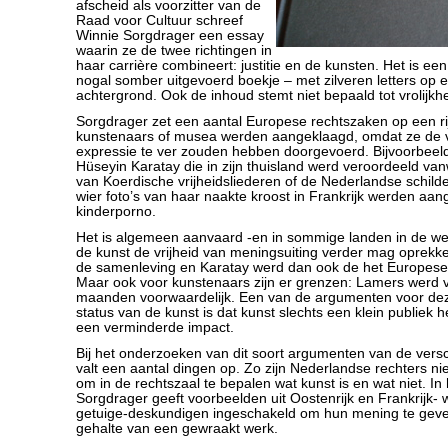
afscheid als voorzitter van de
Raad voor Cultuur schreef
Winnie Sorgdrager een essay
waarin ze de twee richtingen in
haar carrière combineert: justitie en de kunsten. Het is ee
nogal somber uitgevoerd boekje – met zilveren letters op
achtergrond. Ook de inhoud stemt niet bepaald tot vrolijkhe
Sorgdrager zet een aantal Europese rechtszaken op een ri
kunstenaars of musea werden aangeklaagd, omdat ze de v
expressie te ver zouden hebben doorgevoerd. Bijvoorbeeld
Hüseyin Karatay die in zijn thuisland werd veroordeeld va
van Koerdische vrijheidsliederen of de Nederlandse schild
wier foto’s van haar naakte kroost in Frankrijk werden aan
kinderporno.
Het is algemeen aanvaard -en in sommige landen in de w
de kunst de vrijheid van meningsuiting verder mag oprekk
de samenleving en Karatay werd dan ook de het Europese 
Maar ook voor kunstenaars zijn er grenzen: Lamers werd v
maanden voorwaardelijk. Een van de argumenten voor deze
status van de kunst is dat kunst slechts een klein publiek 
een verminderde impact.
Bij het onderzoeken van dit soort argumenten van de versc
valt een aantal dingen op. Zo zijn Nederlandse rechters ni
om in de rechtszaal te bepalen wat kunst is en wat niet. In 
Sorgdrager geeft voorbeelden uit Oostenrijk en Frankrijk- 
getuige-deskundigen ingeschakeld om hun mening te geven
gehalte van een gewraakt werk.