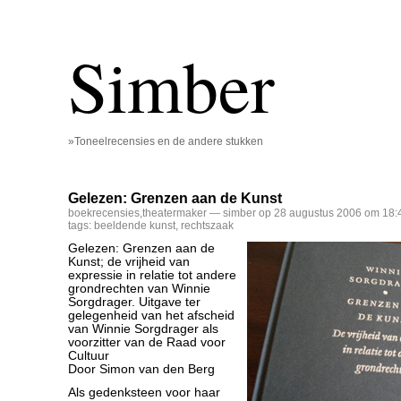
Simber
»Toneelrecensies en de andere stukken
Gelezen: Grenzen aan de Kunst
boekrecensies
,
theatermaker
— simber op 28 augustus 2006 om 18:
tags:
beeldende kunst
,
rechtszaak
Gelezen: Grenzen aan de
Kunst; de vrijheid van
expressie in relatie tot andere
grondrechten van Winnie
Sorgdrager. Uitgave ter
gelegenheid van het afscheid
van Winnie Sorgdrager als
voorzitter van de Raad voor
Cultuur
Door Simon van den Berg
Als gedenksteen voor haar