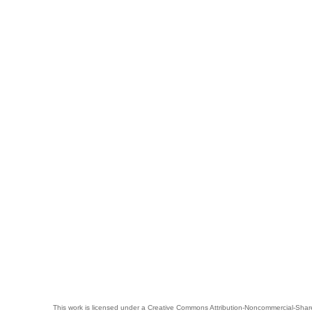
This work is licensed under a
Creative Commons Attribution-Noncommercial-Share