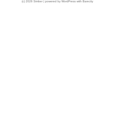
(c) 2026 Simber | powered by
WordPress
with
Barecity