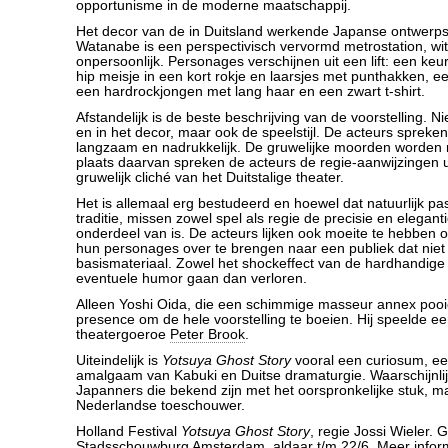
opportunisme in de moderne maatschappij.
Het decor van de in Duitsland werkende Japanse ontwerp
Watanabe is een perspectivisch vervormd metrostation, wit,
onpersoonlijk. Personages verschijnen uit een lift: een k
hip meisje in een kort rokje en laarsjes met punthakken, 
een hardrockjongen met lang haar en een zwart t-shirt.
Afstandelijk is de beste beschrijving van de voorstelling. N
en in het decor, maar ook de speelstijl. De acteurs sprek
langzaam en nadrukkelijk. De gruwelijke moorden worden ni
plaats daarvan spreken de acteurs de regie-aanwijzingen u
gruwelijk cliché van het Duitstalige theater.
Het is allemaal erg bestudeerd en hoewel dat natuurlijk pas
traditie, missen zowel spel als regie de precisie en eleganti
onderdeel van is. De acteurs lijken ook moeite te hebben 
hun personages over te brengen naar een publiek dat niet
basismateriaal. Zowel het shockeffect van de hardhandige
eventuele humor gaan dan verloren.
Alleen Yoshi Oida, die een schimmige masseur annex pooie
presence om de hele voorstelling te boeien. Hij speelde ee
theatergoeroe
Peter Brook
.
Uiteindelijk is
Yotsuya Ghost Story
vooral een curiosum, e
amalgaam van Kabuki en Duitse dramaturgie. Waarschijnlij
Japanners die bekend zijn met het oorspronkelijke stuk, ma
Nederlandse toeschouwer.
Holland Festival
Yotsuya Ghost Story
, regie Jossi Wieler. 
Stadsschouwburg Amsterdam, aldaar t/m 22/6. Meer infor