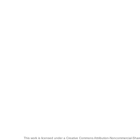
This work is licensed under a
Creative Commons Attribution-Noncommercial-Share