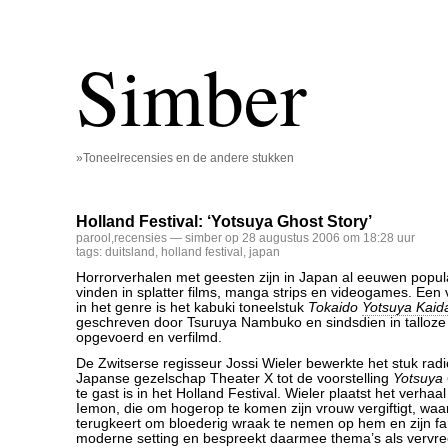
Simber
»Toneelrecensies en de andere stukken
Holland Festival: ‘Yotsuya Ghost Story’
parool
,
recensies
— simber op 28 augustus 2006 om 18:28 uur
tags:
duitsland
,
holland festival
,
japan
Horrorverhalen met geesten zijn in Japan al eeuwen populai
vinden in splatter films, manga strips en videogames. Een 
in het genre is het kabuki toneelstuk
Tokaido
Yotsuya Kaid
geschreven door Tsuruya Nambuko en sindsdien in talloze 
opgevoerd en verfilmd.
De Zwitserse regisseur Jossi Wieler bewerkte het stuk radi
Japanse gezelschap Theater X tot de voorstelling
Yotsuya 
te gast is in het Holland Festival. Wieler plaatst het verha
Iemon, die om hogerop te komen zijn vrouw vergiftigt, waar
terugkeert om bloederig wraak te nemen op hem en zijn fam
moderne setting en bespreekt daarmee thema’s als vervr