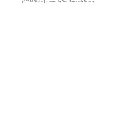
(c) 2026 Simber | powered by
WordPress
with
Barecity