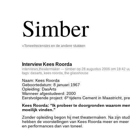
Simber
»Toneelrecensies en de andere stukken
Interview Kees Roorda
interviews
,
theatermaker
— simber op 28 augustus 2006 om 18:42 uu
tags:
dasarts
,
kees roorda
,
the glasshouse
Naam: Kees Roorda
Geboortedatum: 8 januari 1967
Opleiding: DasArts
Wanneer afgestudeerd: 2000
Eerstvolgende project:
6º
tijdens Cement in Maastricht, pr
Kees Roorda: “Ik probeer te doorgronden waarom men
moeilijk vinden.”
Zonder opleiding begon hij met theatermaken. Na zijn stu
hebben de voorstellingen van Kees Roorda meer en meer w
en performances dan van toneel.