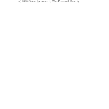
(c) 2026 Simber | powered by
WordPress
with
Barecity