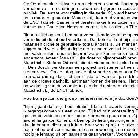
Op Oerol maakte hij twee jaren achtereen voorstellingen 
verhalen van Terschellingers, waarmee hij groot succes oog
publiek. De laatste voorstelling in die serie,
6º
, werd herno
en in maart nogmaals in Maastricht, daar met verhalen v
de ENCI fabriek. Samen met theatermaker Inés Sauer en 
kunstenaar Catherine Henegan vormt hij het collectief Th
“Ik ben altijd op zoek ben naar verschillende vertelperspe
vorm die uit de inhoud voortkomt. Dat betekent dat bij mij e
maar een cliché te gebruiken- totaal anders is. De mensen
krijgen heel veel zelfstandigheid om dingen zelf uit te zoeke
met vaste rollen, dus de decorontwerper kan ineens mee do
andersom. Acteur Jos van Hulst doet nu bijvoorbeeld produ
Maastricht. Stefano Odoardi, die de video en het geluid dee
in Den Bosch, werkte aan een project met stenen uit een I
steengroeve. Op een dag stelde hij voor de stenen naar D
Een waanzinnig idee, het zijn 21 stenen van een paar kilo
aan de groeve dacht ik, laat maar komen die stenen.. Het p
ontwikkeling van de voorstelling en dat die stenen uiteindel
Maastricht bij de ENCI-fabriek.
Hoe kom je aan die groep mensen met wie je dat doet
“Bij mij gaat dat altijd heel intuïtief. Elena Baelaerts, vorm
ik tegengekomen via een vriend. Zij had mijn voorstelling
F
gezien en wilde iets meer met performance gaan doen. Zij b
avond langs kon komen. Ik ben op de fiets gesprongen en
dag in haar atelier gaan kijken. Haar werk sprak me bijzond
nog niet op wat voor manier die samenwerking zou moete
nodig je iemand uit om samen te gaan werken. Voordat w