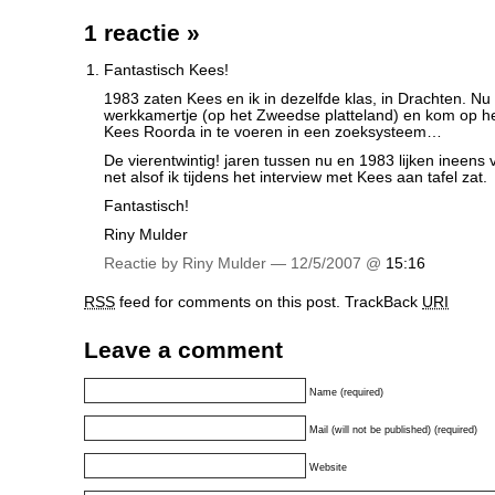
1 reactie
»
Fantastisch Kees!
1983 zaten Kees en ik in dezelfde klas, in Drachten. Nu zi
werkkamertje (op het Zweedse platteland) en kom op 
Kees Roorda in te voeren in een zoeksysteem…
De vierentwintig! jaren tussen nu en 1983 lijken ineens
net alsof ik tijdens het interview met Kees aan tafel zat.
Fantastisch!
Riny Mulder
Reactie by Riny Mulder — 12/5/2007 @
15:16
RSS
feed for comments on this post.
TrackBack
URI
Leave a comment
Name (required)
Mail (will not be published) (required)
Website