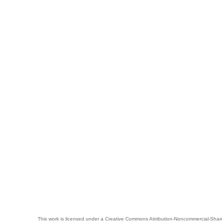
This work is licensed under a
Creative Commons Attribution-Noncommercial-Share