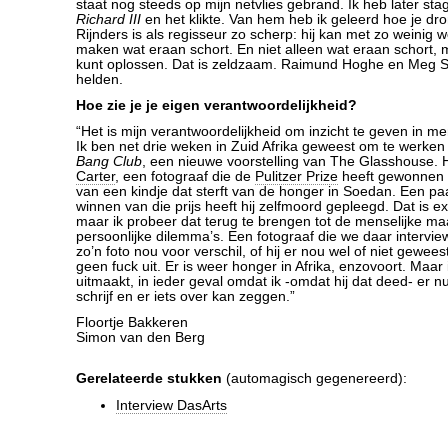
staat nog steeds op mijn netvlies gebrand. Ik heb later sta
Richard III
en het klikte. Van hem heb ik geleerd hoe je d
Rijnders is als regisseur zo scherp: hij kan met zo weinig w
maken wat eraan schort. En niet alleen wat eraan schort, 
kunt oplossen. Dat is zeldzaam. Raimund Hoghe en Meg St
helden.
Hoe zie je je eigen verantwoordelijkheid?
“Het is mijn verantwoordelijkheid om inzicht te geven in me
Ik ben net drie weken in Zuid Afrika geweest om te werke
Bang Club
, een nieuwe voorstelling van The Glasshouse. 
Carter
, een fotograaf die de
Pulitzer Prize
heeft gewonnen 
van een kindje dat sterft van de honger in Soedan. Een p
winnen van die prijs heeft hij zelfmoord gepleegd. Dat is ex
maar ik probeer dat terug te brengen tot de menselijke ma
persoonlijke dilemma’s. Een fotograaf die we daar intervi
zo’n foto nou voor verschil, of hij er nou wel of niet gewee
geen fuck uit. Er is weer honger in Afrika, enzovoort. Maar 
uitmaakt, in ieder geval omdat ik -omdat hij dat deed- er n
schrijf en er iets over kan zeggen.”
Floortje Bakkeren
Simon van den Berg
Gerelateerde stukken
(automagisch gegenereerd):
Interview DasArts