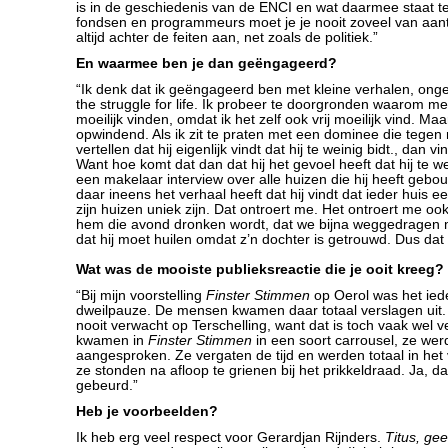
is in de geschiedenis van de ENCI en wat daarmee staat t
fondsen en programmeurs moet je je nooit zoveel van aant
altijd achter de feiten aan, net zoals de politiek.”
En waarmee ben je dan geëngageerd?
“Ik denk dat ik geëngageerd ben met kleine verhalen, on
the struggle for life. Ik probeer te doorgronden waarom m
moeilijk vinden, omdat ik het zelf ook vrij moeilijk vind. M
opwindend. Als ik zit te praten met een dominee die tegen m
vertellen dat hij eigenlijk vindt dat hij te weinig bidt., dan v
Want hoe komt dat dan dat hij het gevoel heeft dat hij te wei
een makelaar interview over alle huizen die hij heeft geb
daar ineens het verhaal heeft dat hij vindt dat ieder huis ee
zijn huizen uniek zijn. Dat ontroert me. Het ontroert me o
hem die avond dronken wordt, dat we bijna weggedragen
dat hij moet huilen omdat z’n dochter is getrouwd. Dus da
Wat was de mooiste publieksreactie die je ooit kreeg?
“Bij mijn voorstelling
Finster Stimmen
op Oerol was het ie
dweilpauze. De mensen kwamen daar totaal verslagen uit
nooit verwacht op Terschelling, want dat is toch vaak wel 
kwamen in
Finster Stimmen
in een soort carrousel, ze wer
aangesproken. Ze vergaten de tijd en werden totaal in he
ze stonden na afloop te grienen bij het prikkeldraad. Ja, da
gebeurd.”
Heb je voorbeelden?
Ik heb erg veel respect voor Gerardjan Rijnders.
Titus, ge