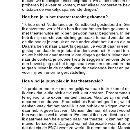
maken we duidelijke functieafspraken. En al die mensen m
proberen bij elkaar te komen, maar elkaar proberen te be
ontstaan de werkelijk spannende dingen.”
Hoe ben je in het theater terecht gekomen?
“Ik heb eerst Nederlands en Kunstbeleid gestudeerd in Gr
ik ontzettend verliefd en ben ik naar Amsterdam gekomen. Ik
met theater wilde en ik ben gewoon maar begonnen. In he
heb ik mijn eerste voorstelling gemaakt. Iemand ziet dat en
en die nodigt je dan uit en een ander vindt het kut en die no
Daarna ben ik naar DasArts gegaan. Je wordt daar in een
gestopt en daar kom je totaal anders weer uit. Ritsaert ten
en we hebben daar meest idiote dingen gedaan. Maar we w
naar de context, je probeert iets te zeggen in en over de 
een bevestiging dat het toegestaan was om een andere rich
te gaan. Meer in de richting van de beeldende kunst en p
voor mij een enorme geruststelling.”
Hoe vind je jouw plek in het theaterveld?
“Ik probeer me er zo min mogelijk van aan te trekken of er 
Ik denk dat je die plek altijd zelf kunt creëren. Programme
terug voor al te experimenteel theater. Maar ze zijn er wel
omarmen en durven. Productiehuis Brabant geeft mij wel 
denken vaak dat het moeilijk is om publiek te krijgen voor
daar heb ik geen last van. Mensen die naar dit soort voors
hun weg toch wel te vinden. En omdat ik nu zo dicht op de 
ik daarmee een hele groep naar het theater. Ik kan hen op
manier benaderen. Dat gaat via het dorpscafé waar ik ze 
dat dat via de ENCI weer zo werkt. Ik neem aan dat Maastr