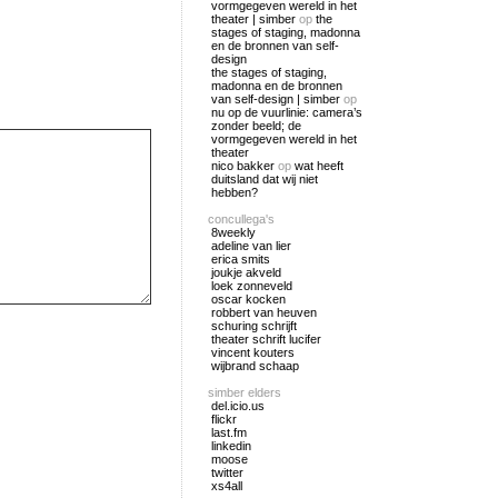
vormgegeven wereld in het
theater | simber
op
the
stages of staging, madonna
en de bronnen van self-
design
the stages of staging,
madonna en de bronnen
van self-design | simber
op
nu op de vuurlinie: camera’s
zonder beeld; de
vormgegeven wereld in het
theater
nico bakker
op
wat heeft
duitsland dat wij niet
hebben?
concullega's
8weekly
adeline van lier
erica smits
joukje akveld
loek zonneveld
oscar kocken
robbert van heuven
schuring schrijft
theater schrift lucifer
vincent kouters
wijbrand schaap
simber elders
del.icio.us
flickr
last.fm
linkedin
moose
twitter
xs4all