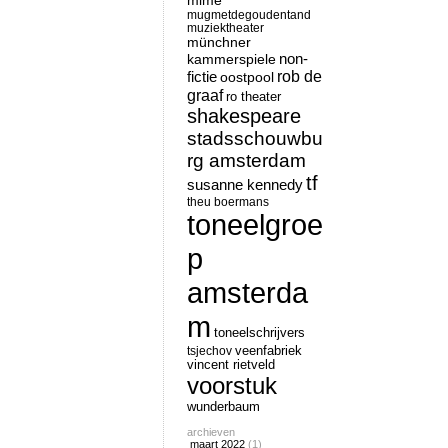
mime
mugmetdegoudentand
muziektheater
münchner
non-
kammerspiele
rob de
fictie
oostpool
graaf
ro theater
shakespeare
stadsschouwbu
rg amsterdam
tf
susanne kennedy
theu boermans
toneelgroe
p
amsterda
m
toneelschrijvers
tsjechov
veenfabriek
vincent rietveld
voorstuk
wunderbaum
archieven
maart 2022
(1)