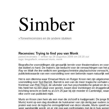
Simber
»Toneelrecensies en de andere stukken
Recensies: Trying to find you van Monk
parool
,
recensies
— simber op 28 augustus 2006 om 18:16 uur
tags:
biografisch
,
emanuel muris
,
monk
Biografische voorstellingen zijn gevaarlijk terrein voor theatermakers en voor
dat dubbel zo hard. De makers zijn beducht voor de verwachtingen van het pub
Ray
en
Walk the line
wellicht een goedgeschminkte playbackshow verwacht, 
publiciteitswaarde van een voorstelling over een bekende naam natuurlijk wel 
Het is een dilemma waar Emanuel Muris en Rutger Kroon niet zijn uitgekome
voorstelling over
Syd Barrett
. Barrett is een van de meer tragische verhalen 
frontman van
Pink Floyd
, de uitvinder van hun psychedelische geluid en de s
hits hield het na één plaat voor gezien, kwam door inzinkingen en druggebrui
inrichting terecht en leeft nu al zo’n 25 jaar bij zijn moeder in Cambridge, wa
elke vorm van publiciteit mijdt.
Muris en Kroon zien hem als een man die zichzelf is kwijtgeraakt. De jonge B
Muris) komt op een dag doodleuk de huiskamer van zijn dertig jaar oudere ze
praten wat over de logische onmogelijkheid van deze situatie, Muris speelt wat
weer aandoenlijk wordt- en er zijn nog wat confrontaties met de in huis wone