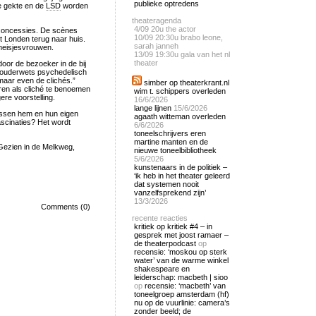
publieke optredens
e gekte en de
LSD
worden
theateragenda
4/09
20u the actor
 concessies. De scènes
10/09
20:30u brabo leone,
t Londen terug naar huis.
sarah janneh
 meisjesvrouwen.
13/09
19:30u gala van het nl
theater
oor de bezoeker in de bij
e ouderwets psychedelisch
maar even de clichés.”
simber op theaterkrant.nl
oren als cliché te benoemen
wim t. schippers overleden
ere voorstelling.
16/6/2026
lange lijnen
15/6/2026
tussen hem en hun eigen
agaath witteman overleden
ascinaties? Het wordt
6/6/2026
toneelschrijvers eren
martine manten en de
Gezien in de Melkweg,
nieuwe toneelbibliotheek
5/6/2026
kunstenaars in de politiek –
‘ik heb in het theater geleerd
dat systemen nooit
vanzelfsprekend zijn’
13/3/2026
Comments (0)
recente reacties
kritiek op kritiek #4 – in
gesprek met joost ramaer –
de theaterpodcast
op
recensie: ‘moskou op sterk
water’ van de warme winkel
shakespeare en
leiderschap: macbeth | sioo
op
recensie: ‘macbeth’ van
toneelgroep amsterdam (hf)
nu op de vuurlinie: camera’s
zonder beeld; de