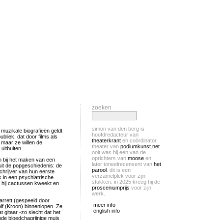
zoeken
simon van den berg is
 muzikale biografieën geldt
hoofdredacteur van
liek, dat door films als
theaterkrant
en coördinator
maar ze willen de
theater van
podiumkunst.net
.
uitbuiten.
ooit was hij een van de
oprichters van
moose
en
n bij het maken van een
later toneelrecensent van
het
uit de popgeschiedenis: de
parool
. dit is een
chrijver van hun eerste
verzamelplek voor zijn
k in een psychiatrische
stukken. in 2025 kreeg hij de
ar hij cactussen kweekt en
prosceniumprijs
voor zijn
werk.
arrett (gespeeld door
meer info
lf (Kroon) binnenlopen. Ze
english info
 gitaar -zo slecht dat het
nde bloedchagrijnige muis