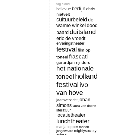
tag cloud
berlijn
chris
bellevue
nietvelt
cultuurbeleid
de
warme winkel
dood
duitsland
paard
eric de vroedt
ervaringstheater
festival
film op
frascati
toneel
gerardjan rijnders
het nationale
holland
toneel
festival
ivo
van hove
johan
jaaroverzicht
simons
laura van dolron
literatuur
locatietheater
lunchtheater
manja topper
marien
mightysociety
jongewaard