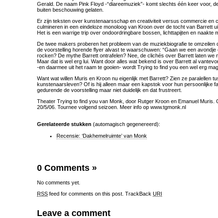
Gerald. De naam Pink Floyd -“diareemuziek”- komt slechts één keer voor, d
buiten beschouwing gelaten.
Er zijn teksten over kunstenaarsschap en creativiteit versus commercie en
culmineren in een eindeloze monoloog van Kroon over de tocht van Barrett ui
Het is een warrige trip over ondoordringbare bossen, lichttapijten en naakte
De twee makers proberen het probleem van de muziekbiografie te omzeilen d
de voorstelling horende flyer alvast te waarschuwen: “Gaan we een avondj
rocken? De mythe Barrett ontrafelen? Nee, de clichés over Barrett laten we 
Maar dat is wel erg lui. Want door alles wat bekend is over Barrett al vantev
-en daarmee uit het raam te gooien- wordt Trying to find you een wel erg mag
Want wat willen Muris en Kroon nu eigenlijk met Barrett? Zien ze paralellen 
kunstenaarsleven? Of is hij alleen maar een kapstok voor hun persoonlijke f
gedurende de voorstelling maar niet duidelijk en dat frustreert.
Theater Trying to find you van Monk, door Rutger Kroon en Emanuel Muris. 
20/5/06. Tournee volgend seizoen. Meer info op www.tgmonk.nl
Gerelateerde stukken
(automagisch gegenereerd):
Recensie: ‘Dakhemelruimte’ van Monk
0 Comments
»
No comments yet.
RSS
feed for comments on this post.
TrackBack
URI
Leave a comment