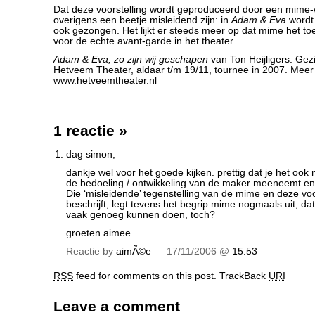
Dat deze voorstelling wordt geproduceerd door een mime-
overigens een beetje misleidend zijn: in
Adam & Eva
wordt
ook gezongen. Het lijkt er steeds meer op dat mime het to
voor de echte avant-garde in het theater.
Adam & Eva, zo zijn wij geschapen
van Ton Heijligers. Gezi
Hetveem Theater, aldaar t/m 19/11, tournee in 2007. Meer 
www.hetveemtheater.nl
1 reactie
»
dag simon,
dankje wel voor het goede kijken. prettig dat je het ook 
de bedoeling / ontwikkeling van de maker meeneemt e
Die ‘misleidende’ tegenstelling van de mime en deze voors
beschrijft, legt tevens het begrip mime nogmaals uit, da
vaak genoeg kunnen doen, toch?
groeten aimee
Reactie by
aimÃ©e
— 17/11/2006 @
15:53
RSS
feed for comments on this post.
TrackBack
URI
Leave a comment