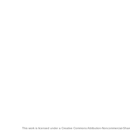
This work is licensed under a
Creative Commons Attribution-Noncommercial-Share