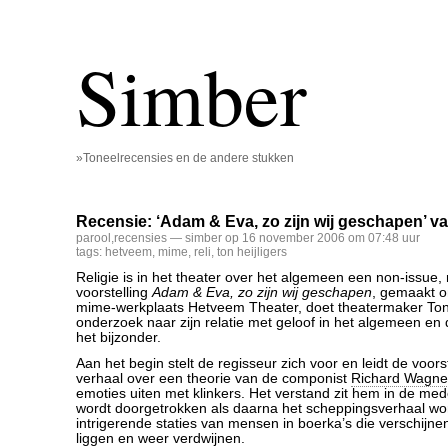
Simber
»Toneelrecensies en de andere stukken
Recensie: ‘Adam & Eva, zo zijn wij geschapen’ va
parool
,
recensies
— simber op 16 november 2006 om 07:48 uur
tags:
hetveem
,
mime
,
reli
,
ton heijligers
Religie is in het theater over het algemeen een non-issue,
voorstelling
Adam & Eva, zo zijn wij geschapen
, gemaakt 
mime-werkplaats Hetveem Theater, doet theatermaker Ton H
onderzoek naar zijn relatie met geloof in het algemeen en 
het bijzonder.
Aan het begin stelt de regisseur zich voor en leidt de voors
verhaal over een theorie van de componist
Richard Wagne
emoties uiten met klinkers. Het verstand zit hem in de medek
wordt doorgetrokken als daarna het scheppingsverhaal word
intrigerende staties van mensen in boerka’s die verschijn
liggen en weer verdwijnen.