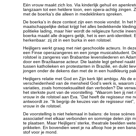
Eén vrouw maakt zich los. Via kinderlijk gehuil en apenkre
langzaam tot een heldere toon, een opera-achtig zingen. 
met de boerka’s die alleen in medeklinkers spreken.
De boerka’s in deze context zijn een mooie vondst. In het 
maatschappelijke debat krijgt het alles bedekkende kledin
politieke lading, maar hier wordt de religieuze functie ineen
boerka maakt alle dragers gelijk, het is een anti-identiteit. 
herkenbaar: zij zit in een burka in een rolstoel.
Heijligers werkt graag met niet geschoolde acteurs. In deze
een Finse operazangeres en een jonge musicalstudent. De
rolstoel is zangeres van Brabantse levensliederen en Ada
door een Braziliaanse acteur. Die laatste legt geheel naakt 
tussen katholieken en protestanten in Brazilië, en duikt li
jongen onder de dekens dan met de in een huidkleurig pak
Heijligers relatie met God en Zijn kerk lijkt ambigu. Als de
verscheidenheid van de mensheid God’s werk is, waarom 
variaties, zoals homoseksualiteit dan verboden? Die verwar
het sterkste punt van de voorstelling. “Waarom ben jij niet
vrouw in de rolstoel aan Eva. “Dat heeft de regisseur me n
antwoordt ze. “Ik begrijp de keuzes van de regisseur niet”,
vrouw in de rolstoel.
De voorstelling is niet helemaal in balans: de losse scènes z
associatief met elkaar verbonden en sommige delen zijn mo
te plaatsen. Maar Heijligers’ sterke, theatrale beelden wet
prikkelen. En bovendien weet je na afloop hoe je een ban
stof voor je mond.