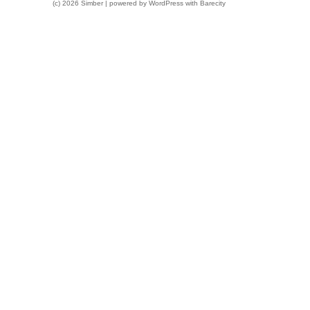
(c) 2026 Simber | powered by
WordPress
with
Barecity